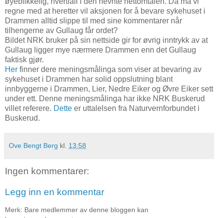
øyeblikkelig, hvertfall i den nevnte nettomtalen. Da må vi
regne med at heretter vil aksjonen for å bevare sykehuset i
Drammen alltid slippe til med sine kommentarer når
tilhengerne av Gullaug får ordet?
Bildet NRK bruker på sin nettside gir for øvrig inntrykk av at
Gullaug ligger mye nærmere Drammen enn det Gullaug
faktisk gjør.
Her
finner dere meningsmålinga som viser at bevaring av
sykehuset i Drammen har solid oppslutning blant
innbyggerne i Drammen, Lier, Nedre Eiker og Øvre Eiker sett
under ett. Denne meningsmålinga har ikke NRK Buskerud
villet referere.
Dette
er uttalelsen fra Naturvernforbundet i
Buskerud.
Ove Bengt Berg
kl.
13:58
Ingen kommentarer:
Legg inn en kommentar
Merk: Bare medlemmer av denne bloggen kan