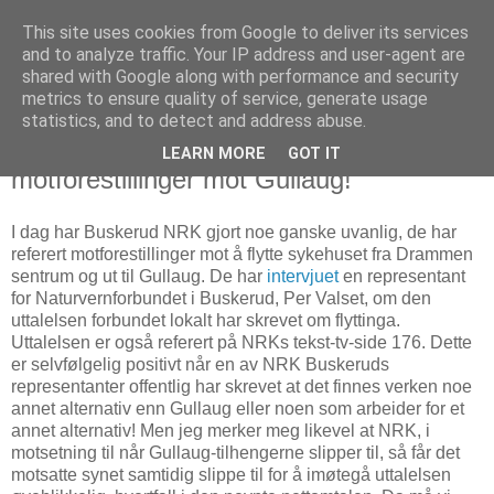
This site uses cookies from Google to deliver its services
Politikus
and to analyze traffic. Your IP address and user-agent are
shared with Google along with performance and security
metrics to ensure quality of service, generate usage
statistics, and to detect and address abuse.
mandag 12. januar 2009
NRK Buskerud refererer
LEARN MORE
GOT IT
motforestillinger mot Gullaug!
I dag har Buskerud NRK gjort noe ganske uvanlig, de har
referert motforestillinger mot å flytte sykehuset fra Drammen
sentrum og ut til Gullaug. De har
intervjuet
en representant
for Naturvernforbundet i Buskerud, Per Valset, om den
uttalelsen forbundet lokalt har skrevet om flyttinga.
Uttalelsen er også referert på NRKs tekst-tv-side 176. Dette
er selvfølgelig positivt når en av NRK Buskeruds
representanter offentlig har skrevet at det finnes verken noe
annet alternativ enn Gullaug eller noen som arbeider for et
annet alternativ! Men jeg merker meg likevel at NRK, i
motsetning til når Gullaug-tilhengerne slipper til, så får det
motsatte synet samtidig slippe til for å imøtegå uttalelsen