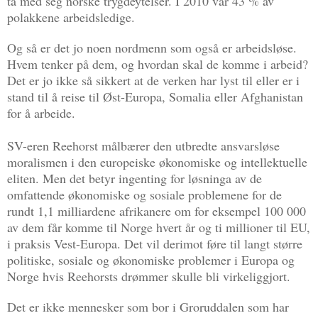
ta med seg norske trygdeytelser. I 2010 var 43 % av
polakkene arbeidsledige.
Og så er det jo noen nordmenn som også er arbeidsløse.
Hvem tenker på dem, og hvordan skal de komme i arbeid?
Det er jo ikke så sikkert at de verken har lyst til eller er i
stand til å reise til Øst-Europa, Somalia eller Afghanistan
for å arbeide.
SV-eren Reehorst målbærer den utbredte ansvarsløse
moralismen i den europeiske økonomiske og intellektuelle
eliten. Men det betyr ingenting for løsninga av de
omfattende økonomiske og sosiale problemene for de
rundt 1,1 milliardene afrikanere om for eksempel 100 000
av dem får komme til Norge hvert år og ti millioner til EU,
i praksis Vest-Europa. Det vil derimot føre til langt større
politiske, sosiale og økonomiske problemer i Europa og
Norge hvis Reehorsts drømmer skulle bli virkeliggjort.
Det er ikke mennesker som bor i Groruddalen som har