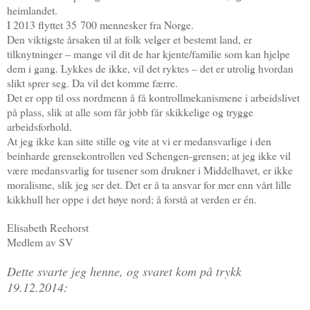
heimlandet.
I 2013 flyttet 35 700 mennesker fra Norge.
Den viktigste årsaken til at folk velger et bestemt land, er
tilknytninger – mange vil dit de har kjente/familie som kan hjelpe
dem i gang. Lykkes de ikke, vil det ryktes – det er utrolig hvordan
slikt sprer seg. Da vil det komme færre.
Det er opp til oss nordmenn å få kontrollmekanismene i arbeidslivet
på plass, slik at alle som får jobb får skikkelige og trygge
arbeidsforhold.
At jeg ikke kan sitte stille og vite at vi er medansvarlige i den
beinharde grensekontrollen ved Schengen-grensen; at jeg ikke vil
være medansvarlig for tusener som drukner i Middelhavet, er ikke
moralisme, slik jeg ser det. Det er å ta ansvar for mer enn vårt lille
kikkhull her oppe i det høye nord; å forstå at verden er én.
Elisabeth Reehorst
Medlem av SV
Dette svarte jeg henne, og svaret kom på trykk
19.12.2014: