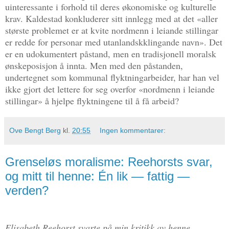
uinteressante i forhold til deres økonomiske og kulturelle
krav. Kaldestad konkluderer sitt innlegg med at det «aller
største problemet er at kvite nordmenn i leiande stillingar
er redde for personar med utanlandskklingande navn». Det
er en udokumentert påstand, men en tradisjonell moralsk
ønskeposisjon å innta. Men med den påstanden,
undertegnet som kommunal flyktningarbeider, har han vel
ikke gjort det lettere for seg overfor «nordmenn i leiande
stillingar» å hjelpe flyktningene til å få arbeid?
Ove Bengt Berg
kl.
20:55
Ingen kommentarer:
Grenseløs moralisme: Reehorsts svar,
og mitt til henne: Én lik — fattig —
verden?
Elisabeth Reehorst svarte på min kritikk av henne,