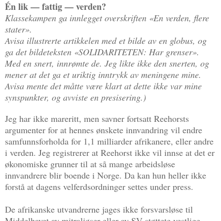
Én lik — fattig — verden?
Klassekampen ga innlegget overskriften «En verden, flere
stater».
Avisa illustrerte artikkelen med et bilde av en globus, og
ga det bildeteksten «SOLIDARITETEN: Har grenser».
Med en snert, innrømte de. Jeg likte ikke den snerten, og
mener at det ga et uriktig inntrykk av meningene mine.
Avisa mente det måtte være klart at dette ikke var mine
synspunkter, og avviste en presisering.)
Jeg har ikke mareritt, men savner fortsatt Reehorsts
argumenter for at hennes ønskete innvandring vil endre
samfunnsforholda for 1,1 milliarder afrikanere, eller andre
i verden. Jeg registrerer at Reehorst ikke vil innse at det er
økonomiske grunner til at så mange arbeidsløse
innvandrere blir boende i Norge. Da kan hun heller ikke
forstå at dagens velferdsordninger settes under press.
De afrikanske utvandrerne jages ikke forsvarsløse til
Middelhavet av mitraljøser eller av SV-støttete vestlige