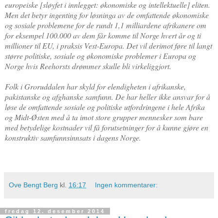
europeiske [sløyfet i innlegget: økonomiske og intellektuelle] eliten.
Men det betyr ingenting for løsninga av de omfattende økonomiske
og sosiale problemene for de rundt 1,1 milliardene afrikanere om
for eksempel 100.000 av dem får komme til Norge hvert år og ti
millioner til EU, i praksis Vest-Europa. Det vil derimot føre til langt
større politiske, sosiale og økonomiske problemer i Europa og
Norge hvis Reehorsts drømmer skulle bli virkeliggjort.
Folk i Groruddalen har skyld for elendigheten i afrikanske,
pakistanske og afghanske samfunn. De har heller ikke ansvar for å
løse de omfattende sosiale og politiske utfordringene i hele Afrika
og Midt-Østen med å ta imot store grupper mennesker som bare
med betydelige kostnader vil få forutsetninger for å kunne gjøre en
konstruktiv samfunnsinnsats i dagens Norge.
Ove Bengt Berg
kl.
16:17
Ingen kommentarer:
fredag 12. desember 2014