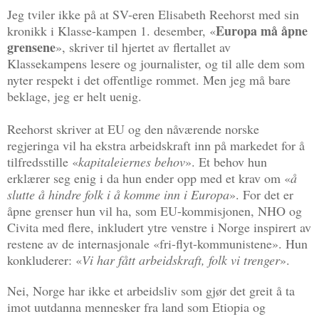
Jeg tviler ikke på at SV-eren Elisabeth Reehorst med sin
Europa må åpne
kronikk i Klasse-kampen 1. desember, «
grensene
», skriver til hjertet av flertallet av
Klassekampens lesere og journalister, og til alle dem som
nyter respekt i det offentlige rommet. Men jeg må bare
beklage, jeg er helt uenig.
Reehorst skriver at EU og den nåværende norske
regjeringa vil ha ekstra arbeidskraft inn på markedet for å
tilfredsstille «
kapitaleiernes behov
». Et behov hun
erklærer seg enig i da hun ender opp med et krav om «
å
slutte å hindre folk i å komme inn i Europa
». For det er
åpne grenser hun vil ha, som EU-kommisjonen, NHO og
Civita med flere, inkludert ytre venstre i Norge inspirert av
restene av de internasjonale «fri-flyt-kommunistene». Hun
konkluderer: «
Vi har fått arbeidskraft, folk vi trenger
».
Nei, Norge har ikke et arbeidsliv som gjør det greit å ta
imot uutdanna mennesker fra land som Etiopia og