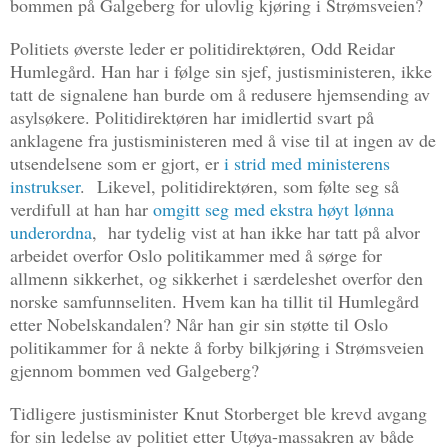
bommen på Galgeberg for ulovlig kjøring i Strømsveien?
Politiets øverste leder er politidirektøren, Odd Reidar
Humlegård. Han har i følge sin sjef, justisministeren, ikke
tatt de signalene han burde om å redusere hjemsending av
asylsøkere. Politidirektøren har imidlertid svart på
anklagene fra justisministeren med å vise til at ingen av de
utsendelsene som er gjort, er
i strid med ministerens
instrukser
.
Likevel, politidirektøren, som følte seg så
verdifull at han har
omgitt seg med ekstra høyt lønna
underordna
, har tydelig vist at han ikke har tatt på alvor
arbeidet overfor Oslo politikammer med å sørge for
allmenn sikkerhet, og sikkerhet i særdeleshet overfor den
norske samfunnseliten. Hvem kan ha tillit til Humlegård
etter Nobelskandalen? Når han gir sin støtte til Oslo
politikammer for å nekte å forby bilkjøring i Strømsveien
gjennom bommen ved Galgeberg?
Tidligere justisminister Knut Storberget ble krevd avgang
for sin ledelse av politiet etter Utøya-massakren av både