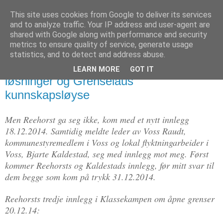
This site uses cookies from Google to deliver its services
Politikus
and to analyze traffic. Your IP address and user-agent are
shared with Google along with performance and security
metrics to ensure quality of service, generate usage
statistics, and to detect and address abuse.
tirsdag 30. desember 2014
Svar på motinnlegg: Grenseløse
LEARN MORE
GOT IT
løsninger og Grenselaus
kunnskapsløyse
Men Reehorst ga seg ikke, kom med et nytt innlegg
18.12.2014. Samtidig meldte leder av Voss Raudt,
kommunestyremedlem i Voss og lokal flyktningarbeider i
Voss, Bjarte Kaldestad, seg med innlegg mot meg. Først
kommer Reehorsts og Kaldestads innlegg, før mitt svar til
dem begge som kom på trykk 31.12.2014.
Reehorsts tredje innlegg i Klassekampen om åpne grenser
20.12.14: