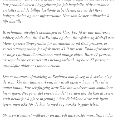
har produktiviteten i byggebransjen falt betydelig. Når maskiner
erstattes med de billige lavtlønte arbeiderne, kreves det flere
boliger, skoler og mer infrastruktur. Noe som koster milliarder å
tilfredsstille.
Brochmann-utvalgets konklusjon er klar: For få av innvandrerne
jobber, både dem fra Øst-Europa og dem fra Afrika og Midt-Østen.
Mens sysselsettingsgraden for nordmenn er på 69,5 prosent, er
sysselsettingsgraden for afrikanere 41,9 prosent. Enda afrikanerne
er unge i forhold til nordmenn med mange eldre. Bare 17 prosent
av somalierne er sysselsatt i heldagsarbeid, og bare 27 prosent i
arbeidsfør alder er i lønnet arbeid.
Det er nærmest uforståelig at Reehorst kan få seg til å skrive «Og
de som ikke har funnet arbeid, har dratt igjen – heim, eller til et
annet land». For selvfølgelig drar ikke innvandrere som somaliere
hjem igjen. Norge er det eneste landet i verden der du kan få svært
godt betalt for å gjøre ingenting i tiår. Polakkene drar nok hjem
igjen, men ikke før de kan ta med seg norske trygdeytelser.
SV-eren Reehorst målbærer en utbredt ansvarsløs moralisme i den