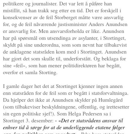
politikere og journalister. Det var lett å påføre han
mistillit, så han trakk seg etter en tid. Det er forskjell i
konsekvenser av de feil Storberget måtte være ansvarlig
for, og de feil nåværende justisminister Anders Anundsen
er ansvarlig for. Men ansvarsforholda er like. Anundsen
har på spørsmål om utsendinga av asylanter, i Stortinget,
skyldt på sine underordna, som som nevnt har tilbakevist
de anklagene statsråden kom med i Stortinget. Anundsen
har gjort det som skulle til, underforstått. Og beklaga for
sine «feil», som han mener politidirektøren har begått,
overfor et samla Storting.
I gamle dager het det at Stortinget kjenner ingen annen
enn statsråden for de feil som er begått i statsforvaltninga.
Da hjelper det ikke at Anundsen skylder på Humlegård
(som tilbakeviser beskyldningene, offentlig, og irettesetter
sin egen politiske sjef!). Som Helga Pedersen sa i
Stortinget 3. desember:
- «
Det er statsrådens ansvar til
enhver tid å sørge for at de underliggende etatene følger
opp den politikken som er vedtatt
».
Ikke bare statsråden,