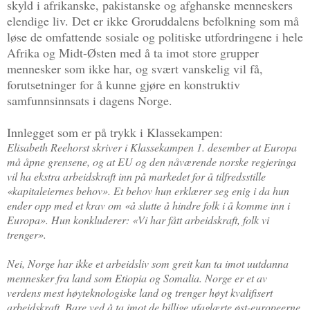
skyld i afrikanske, pakistanske og afghanske menneskers
elendige liv. Det er ikke Groruddalens befolkning som må
løse de omfattende sosiale og politiske utfordringene i hele
Afrika og Midt-Østen med å ta imot store grupper
mennesker som ikke har, og svært vanskelig vil få,
forutsetninger for å kunne gjøre en konstruktiv
samfunnsinnsats i dagens Norge.
Innlegget som er på trykk i Klassekampen:
Elisabeth Reehorst skriver i Klassekampen 1. desember at Europa
må åpne grensene, og at EU og den nåværende norske regjeringa
vil ha ekstra arbeidskraft inn på markedet for å tilfredsstille
«kapitaleiernes behov». Et behov hun erklærer seg enig i da hun
ender opp med et krav om «å slutte å hindre folk i å komme inn i
Europa». Hun konkluderer: «Vi har fått arbeidskraft, folk vi
trenger».
Nei, Norge har ikke et arbeidsliv som greit kan ta imot uutdanna
mennesker fra land som Etiopia og Somalia. Norge er et av
verdens mest høyteknologiske land og trenger høyt kvalifisert
arbeidskraft. Bare ved å ta imot de billige ufaglærte øst-europeerne