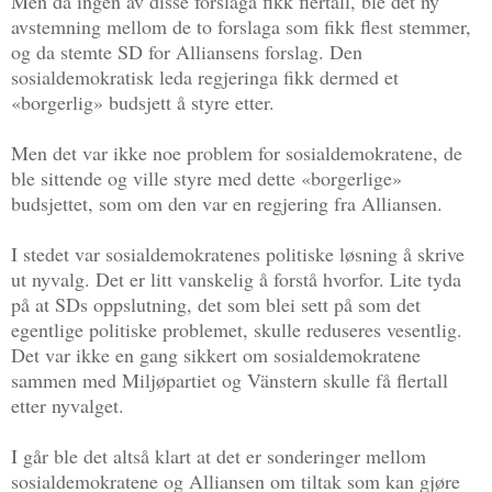
Men da ingen av disse forslaga fikk flertall, ble det ny
avstemning mellom de to forslaga som fikk flest stemmer,
og da stemte SD for Alliansens forslag. Den
sosialdemokratisk leda regjeringa fikk dermed et
«borgerlig» budsjett å styre etter.
Men det var ikke noe problem for sosialdemokratene, de
ble sittende og ville styre med dette «borgerlige»
budsjettet, som om den var en regjering fra Alliansen.
I stedet var sosialdemokratenes politiske løsning å skrive
ut nyvalg. Det er litt vanskelig å forstå hvorfor. Lite tyda
på at SDs oppslutning, det som blei sett på som det
egentlige politiske problemet, skulle reduseres vesentlig.
Det var ikke en gang sikkert om sosialdemokratene
sammen med Miljøpartiet og Vänstern skulle få flertall
etter nyvalget.
I går ble det altså klart at det er sonderinger mellom
sosialdemokratene og Alliansen om tiltak som kan gjøre