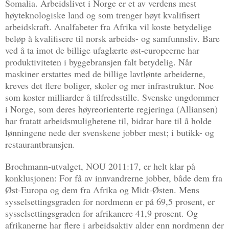
Somalia. Arbeidslivet i Norge er et av verdens mest
høyteknologiske land og som trenger høyt kvalifisert
arbeidskraft. Analfabeter fra Afrika vil koste betydelige
beløp å kvalifisere til norsk arbeids- og samfunnsliv. Bare
ved å ta imot de billige ufaglærte øst-europeerne har
produktiviteten i byggebransjen falt betydelig. Når
maskiner erstattes med de billige lavtlønte arbeiderne,
kreves det flere boliger, skoler og mer infrastruktur. Noe
som koster milliarder å tilfredsstille. Svenske ungdommer
i Norge, som deres høyreorienterte regjeringa (Alliansen)
har fratatt arbeidsmulighetene til, bidrar bare til å holde
lønningene nede der svenskene jobber mest; i butikk- og
restaurantbransjen.
Brochmann-utvalget, NOU 2011:17, er helt klar på
konklusjonen: For få av innvandrerne jobber, både dem fra
Øst-Europa og dem fra Afrika og Midt-Østen. Mens
sysselsettingsgraden for nordmenn er på 69,5 prosent, er
sysselsettingsgraden for afrikanere 41,9 prosent. Og
afrikanerne har flere i arbeidsaktiv alder enn nordmenn der