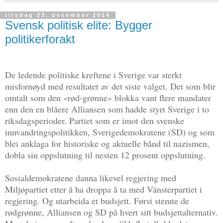
tirsdag 23. desember 2014
Svensk politisk elite: Bygger
politikerforakt
De ledende politiske kreftene i Sverige var sterkt
misfornøyd med resultatet av det siste valget. Det som blir
omtalt som den «rød-grønne» blokka vant flere mandater
enn den en blåere Alliansen som hadde styrt Sverige i to
riksdagsperioder. Partiet som er imot den svenske
innvandringspolitikken, Sverigedemokratene (SD) og som
blei anklaga for historiske og aktuelle bånd til nazismen,
dobla sin oppslutning til nesten 12 prosent oppslutning.
Sosialdemokratene danna likevel regjering med
Miljøpartiet etter å ha droppa å ta med Vänsterpartiet i
regjering. Og utarbeida et budsjett. Først stemte de
rødgrønne, Alliansen og SD på hvert sitt budsjettalternativ.