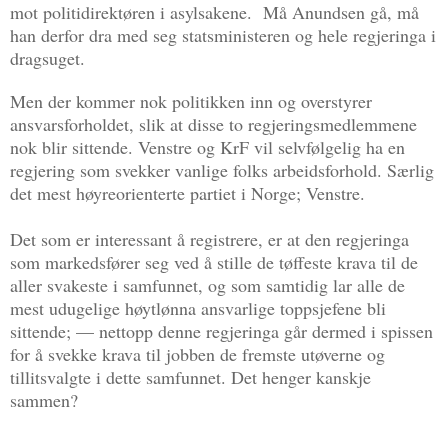
mot politidirektøren i asylsakene. Må Anundsen gå, må
han derfor dra med seg statsministeren og hele regjeringa i
dragsuget.
Men der kommer nok politikken inn og overstyrer
ansvarsforholdet, slik at disse to regjeringsmedlemmene
nok blir sittende. Venstre og KrF vil selvfølgelig ha en
regjering som svekker vanlige folks arbeidsforhold. Særlig
det mest høyreorienterte partiet i Norge; Venstre.
Det som er interessant å registrere, er at den regjeringa
som markedsfører seg ved å stille de tøffeste krava til de
aller svakeste i samfunnet, og som samtidig lar alle de
mest udugelige høytlønna ansvarlige toppsjefene bli
sittende; — nettopp denne regjeringa går dermed i spissen
for å svekke krava til jobben de fremste utøverne og
tillitsvalgte i dette samfunnet. Det henger kanskje
sammen?