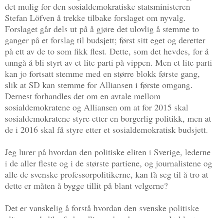
det mulig for den sosialdemokratiske statsministeren
Stefan Löfven å trekke tilbake forslaget om nyvalg.
Forslaget går dels ut på å gjøre det ulovlig å stemme to
ganger på et forslag til budsjett; først sitt eget og deretter
på ett av de to som fikk flest. Dette, som det hevdes, for å
unngå å bli styrt av et lite parti på vippen. Men et lite parti
kan jo fortsatt stemme med en større blokk første gang,
slik at SD kan stemme for Alliansen i første omgang.
Dernest forhandles det om en avtale mellom
sosialdemokratene og Alliansen om at for 2015 skal
sosialdemokratene styre etter en borgerlig politikk, men at
de i 2016 skal få styre etter et sosialdemokratisk budsjett.
Jeg lurer på hvordan den politiske eliten i Sverige, lederne
i de aller fleste og i de største partiene, og journalistene og
alle de svenske professorpolitikerne, kan få seg til å tro at
dette er måten å bygge tillit på blant velgerne?
Det er vanskelig å forstå hvordan den svenske politiske