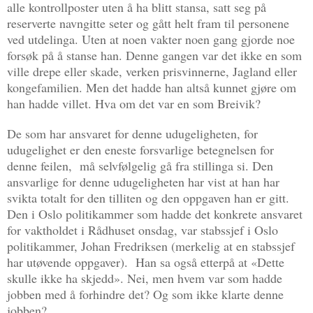
alle kontrollposter uten å ha blitt stansa, satt seg på
reserverte navngitte seter og gått helt fram til personene
ved utdelinga. Uten at noen vakter noen gang gjorde noe
forsøk på å stanse han. Denne gangen var det ikke en som
ville drepe eller skade, verken prisvinnerne, Jagland eller
kongefamilien. Men det hadde han altså kunnet gjøre om
han hadde villet. Hva om det var en som Breivik?
De som har ansvaret for denne udugeligheten, for
udugelighet er den eneste forsvarlige betegnelsen for
denne feilen, må selvfølgelig gå fra stillinga si. Den
ansvarlige for denne udugeligheten har vist at han har
svikta totalt for den tilliten og den oppgaven han er gitt.
Den i Oslo politikammer som hadde det konkrete ansvaret
for vaktholdet i Rådhuset onsdag, var stabssjef i Oslo
politikammer, Johan Fredriksen (merkelig at en stabssjef
har utøvende oppgaver). Han sa også etterpå at «Dette
skulle ikke ha skjedd». Nei, men hvem var som hadde
jobben med å forhindre det? Og som ikke klarte denne
jobben?