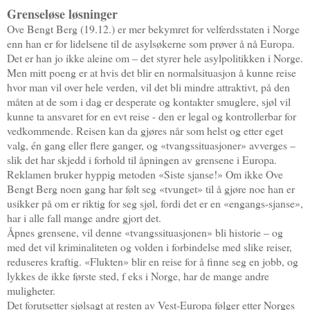
Grenseløse løsninger
Ove Bengt Berg (19.12.) er mer bekymret for velferdsstaten i Norge
enn han er for lidelsene til de asylsøkerne som prøver å nå Europa.
Det er han jo ikke aleine om – det styrer hele asylpolitikken i Norge.
Men mitt poeng er at hvis det blir en normalsituasjon å kunne reise
hvor man vil over hele verden, vil det bli mindre attraktivt, på den
måten at de som i dag er desperate og kontakter smuglere, sjøl vil
kunne ta ansvaret for en evt reise - den er legal og kontrollerbar for
vedkommende. Reisen kan da gjøres når som helst og etter eget
valg, én gang eller flere ganger, og «tvangssituasjoner» avverges –
slik det har skjedd i forhold til åpningen av grensene i Europa.
Reklamen bruker hyppig metoden «Siste sjanse!» Om ikke Ove
Bengt Berg noen gang har følt seg «tvunget» til å gjøre noe han er
usikker på om er riktig for seg sjøl, fordi det er en «engangs-sjanse»,
har i alle fall mange andre gjort det.
Åpnes grensene, vil denne «tvangssituasjonen» bli historie – og
med det vil kriminaliteten og volden i forbindelse med slike reiser,
reduseres kraftig. «Flukten» blir en reise for å finne seg en jobb, og
lykkes de ikke første sted, f eks i Norge, har de mange andre
muligheter.
Det forutsetter sjølsagt at resten av Vest-Europa følger etter Norges