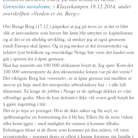
Grenseløs moralisme
, i Klassekampen 18.12.2014, under
overskriften «Verden er én, Berg»:
Ove Bengt Berg (17.12.) påpeiker at jeg på tross av at det er blitt
slik at innvandrere som krever lite lønn blir utnyttet av kapitalistene
og at det er en uheldig utvikling, så ønsker jeg at også grensene
rundt Europa skal åpnes. Og at jeg ønsker at det ressurssterke og
relativt tynt befolkete og oversiktlige Norge bør være det landet som
går i spissen for å åpne grensen.
Han har mareritt om 100 000 afrikanere hvert år. Jeg spør: Kom det
100 000 søreuropeere da den økonomiske krisen var på det verste?
Det viktigste Berg har «oversett», er at åpne grenser må medføre et
ansvar på linje med det europeiske arbeidstakere har – i alle fall
tilnærmet. Så lenge de jobber i Norge er de sjølsagt dekket av våre
offentlige goder. Men de kan definitivt ikke «få svært godt betalt for
å gjøre ingenting i tiår.
Det er jo mye av poenget. Hvis de ikke søker og får asyl, er
sjølforsørgelse en forutsetning for å bli her. Ellers får de reise videre
eller heim igjen – med mulighet for seinere å komme tilbake.
Erfaringen tilsier at de fleste som kommer på den måten, vil være
ressurssterke – poenget deres er oftest å kunne forsørge sin familie i