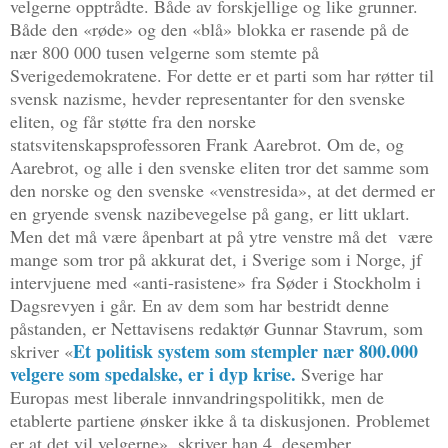
velgerne opptrådte. Både av forskjellige og like grunner.
Både den «røde» og den «blå» blokka er rasende på de
nær 800 000 tusen velgerne som stemte på
Sverigedemokratene. For dette er et parti som har røtter til
svensk nazisme, hevder representanter for den svenske
eliten, og får støtte fra den norske
statsvitenskapsprofessoren Frank Aarebrot. Om de, og
Aarebrot, og alle i den svenske eliten tror det samme som
den norske og den svenske «venstresida», at det dermed er
en gryende svensk nazibevegelse på gang, er litt uklart.
Men det må være åpenbart at på ytre venstre må det
være
mange som tror på akkurat det, i Sverige som i Norge, jf
intervjuene med «anti-rasistene» fra Søder i Stockholm i
Dagsrevyen i går. En av dem som har bestridt denne
påstanden, er Nettavisens redaktør Gunnar Stavrum, som
Et politisk system som stempler nær 800.000
skriver «
velgere som spedalske, er i dyp krise.
Sverige har
Europas mest liberale innvandringspolitikk, men de
etablerte partiene ønsker ikke å ta diskusjonen. Problemet
er at det vil velgerne», skriver han 4. desember.