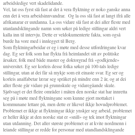
arbeidsledige vert skadelidande.
Vel, lat oss fyrst slå fast at det å vera flyktning er noko ganske anna
enn det å vera arbeidsinnvandrar. Og la oss slå fast at langt ifrå alle
afrikanarar er uutdanna. La oss vidare slå fast at dei aller fleste med
utanlandsklingande namn som søker på ledige stillingar aldri vert
kalla inn til intervju. Dette er veldokumenterte fakta, som også
burde ha vore med i innlegget til Berg.
Som flyktningarbeidar er eg i møte med desse utfordringane kvar
dag. Eg ser folk som har flykta frå heimlandet sitt av politiske
årsaker, folk med både master og doktorgrad frå «godkjende»
universitet. Eg ser korleis desse folka søker på 100-tals ledige
stillingar, utan at dei får så mykje som eit einaste svar. Eg ser og
korleis analfabetar lærar seg språket på mindre enn 2 år, og at dei
aller fleste går vidare på grunnskule og vidaregåande skule.
Sjølvsagt er det fleire områder i måten den norske stat har innretta
seg på i møte med flyktningane som kunne gjort mottaket i
kommunane lettare på, men dette er likevel ikkje hovudproblemet.
Problemet er ikkje at flyktningar ikkje ynskjer seg arbeid, problemet
er heller ikkje at den norske stat er «snill» og tek imot flyktningar
utan utdanning. Det aller største problemet er at kvite nordmenn i
leiande stillingar er redde for personar med utandlandsklingande