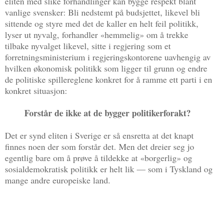
eliten med slike forhandlinger kan bygge respekt blant
vanlige svensker: Bli nedstemt på budsjettet, likevel bli
sittende og styre med det de kaller en helt feil politikk,
lyser ut nyvalg, forhandler «hemmelig» om å trekke
tilbake nyvalget likevel, sitte i regjering som et
forretningsministerium i regjeringskontorene uavhengig av
hvilken økonomisk politikk som ligger til grunn og endre
de politiske spillereglene konkret for å ramme ett parti i en
konkret situasjon:
Forstår de ikke at de bygger politikerforakt?
Det er synd eliten i Sverige er så ensretta at det knapt
finnes noen der som forstår det. Men det dreier seg jo
egentlig bare om å prøve å tildekke at «borgerlig» og
sosialdemokratisk politikk er helt lik — som i Tyskland og
mange andre europeiske land.