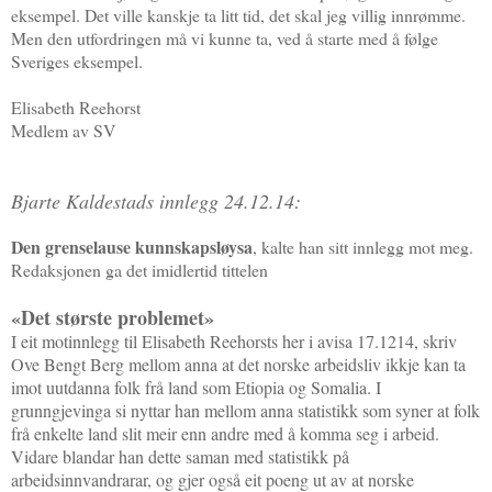
eksempel. Det ville kanskje ta litt tid, det skal jeg villig innrømme.
Men den utfordringen må vi kunne ta, ved å starte med å følge
Sveriges eksempel.
Elisabeth Reehorst
Medlem av SV
Bjarte Kaldestads innlegg 24.12.14:
Den grenselause kunnskapsløysa
, kalte han sitt innlegg mot meg.
Redaksjonen ga det imidlertid tittelen
«Det største problemet»
I eit motinnlegg til Elisabeth Reehorsts her i avisa 17.1214, skriv
Ove Bengt Berg mellom anna at det norske arbeidsliv ikkje kan ta
imot uutdanna folk frå land som Etiopia og Somalia. I
grunngjevinga si nyttar han mellom anna statistikk som syner at folk
frå enkelte land slit meir enn andre med å komma seg i arbeid.
Vidare blandar han dette saman med statistikk på
arbeidsinnvandrarar, og gjer også eit poeng ut av at norske