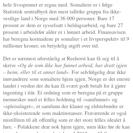
hele livsspennet er regna med. Somaliere er i følge
Statistisk sentralbyrå den mest tallrike gruppa fra ikke-
vestlige land i Norge med 36 000 personer. Bare 17
prosent av dem er sysselsatt i heldagsarbeid, og bare 27
prosent i arbeidsfør alder er i lønnet arbeid. Finansavisen
har beregna kostnadene pr somalier i et livsperspektiv til 9
millioner kroner, en betydelig utgift over tid.
Det er nærmest uforståelig at Reehorst kan få seg til å
skrive «
Og de som ikke har funnet arbeid, har dratt igjen
– heim, eller til et annet land
». For selvfølgelig drar ikke
innvandrere som somaliere hjem igjen. Norge er det eneste
landet i verden der du kan få svært godt betalt for å gjøre
ingenting i tiår. Ei ordning som er beregna på ei gruppe
mennesker med ei felles holdning til «samfunnet» og
«spleiselaget», et samfunn der klaner og eldstebrødre er
ikke-eksisterende som maktinstanser. Fraværende er også
mistilliten til alt offentlig som er det store felles idealet å
lure. - Polakkene drar nok hjem igjen, men ikke før de kan