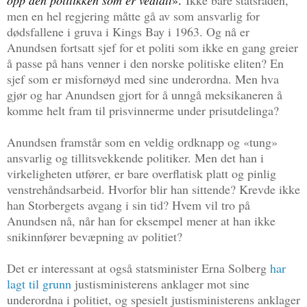
men en hel regjering måtte gå av som ansvarlig for
dødsfallene i gruva i Kings Bay i 1963. Og nå er
Anundsen fortsatt sjef for et politi som ikke en gang greier
å passe på hans venner i den norske politiske eliten? En
sjef som er misfornøyd med sine underordna. Men hva
gjør og har Anundsen gjort for å unngå meksikaneren å
komme helt fram til prisvinnerme under prisutdelinga?
Anundsen framstår som en veldig ordknapp og «tung»
ansvarlig og tillitsvekkende politiker. Men det han i
virkeligheten utfører, er bare overflatisk platt og pinlig
venstrehåndsarbeid. Hvorfor blir han sittende? Krevde ikke
han Storbergets avgang i sin tid? Hvem vil tro på
Anundsen nå, når han for eksempel mener at han ikke
snikinnfører bevæpning av politiet?
Det er interessant at også statsminister Erna Solberg
har
lagt til grunn
justisministerens anklager mot sine
underordna i politiet, og spesielt justisministerens anklager