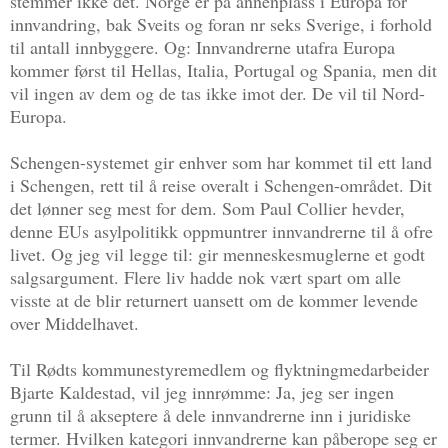
stemmer ikke det. Norge er på annenplass i Europa for
innvandring, bak Sveits og foran nr seks Sverige, i forhold
til antall innbyggere. Og: Innvandrerne utafra Europa
kommer først til Hellas, Italia, Portugal og Spania, men dit
vil ingen av dem og de tas ikke imot der. De vil til Nord-
Europa.
Schengen-systemet gir enhver som har kommet til ett land
i Schengen, rett til å reise overalt i Schengen-området. Dit
det lønner seg mest for dem. Som Paul Collier hevder,
denne EUs asylpolitikk oppmuntrer innvandrerne til å ofre
livet. Og jeg vil legge til: gir menneskesmuglerne et godt
salgsargument. Flere liv hadde nok vært spart om alle
visste at de blir returnert uansett om de kommer levende
over Middelhavet.
Til Rødts kommunestyremedlem og flyktningmedarbeider
Bjarte Kaldestad, vil jeg innrømme: Ja, jeg ser ingen
grunn til å akseptere å dele innvandrerne inn i juridiske
termer. Hvilken kategori innvandrerne kan påberope seg er