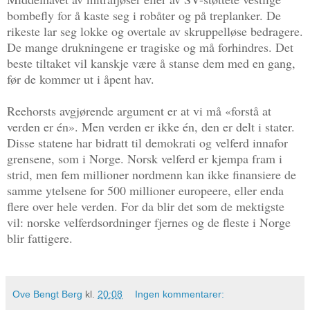
bombefly for å kaste seg i robåter og på treplanker. De
rikeste lar seg lokke og overtale av skruppelløse bedragere.
De mange drukningene er tragiske og må forhindres. Det
beste tiltaket vil kanskje være å stanse dem med en gang,
før de kommer ut i åpent hav.
Reehorsts avgjørende argument er at vi må «forstå at
verden er én». Men verden er ikke én, den er delt i stater.
Disse statene har bidratt til demokrati og velferd innafor
grensene, som i Norge. Norsk velferd er kjempa fram i
strid, men fem millioner nordmenn kan ikke finansiere de
samme ytelsene for 500 millioner europeere, eller enda
flere over hele verden. For da blir det som de mektigste
vil: norske velferdsordninger fjernes og de fleste i Norge
blir fattigere.
Ove Bengt Berg
kl.
20:08
Ingen kommentarer: