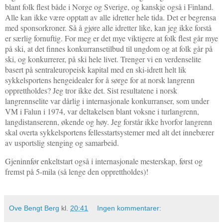
blant folk flest både i Norge og Sverige, og kanskje også i Finland.
Alle kan ikke være opptatt av alle idretter hele tida. Det er begrensa
med sponsorkroner. Så å gjøre alle idretter like, kan jeg ikke forstå
er særlig fornuftig. For meg er det mye viktigere at folk flest går mye
på ski, at det finnes konkurransetilbud til ungdom og at folk går på
ski, og konkurrerer, på ski hele livet. Trenger vi en verdenselite
basert på sentraleuropeisk kapital med en ski-idrett helt lik
sykkelsportens hengeidealer for å sørge for at norsk langrenn
opprettholdes? Jeg tror ikke det. Sist resultatene i norsk
langrennselite var dårlig i internasjonale konkurranser, som under
VM i Falun i 1974, var deltakelsen blant voksne i turlangrenn,
langdistanserenn, økende og høy. Jeg forstår ikke hvorfor langrenn
skal overta sykkelsportens fellesstartsystemer med alt det innebærer
av usportslig stenging og samarbeid.
Gjeninnfør enkeltstart også i internasjonale mesterskap, først og
fremst på 5-mila (så lenge den opprettholdes)!
Ove Bengt Berg
kl.
20:41
Ingen kommentarer: