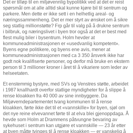
Det er tilløp til en miljøvennlig bypolitikk ved at det er reist
spørsmål om at alle alltid skal kunne kjøre bil til sentrum og
parkere. Men dette er ikke sett i en helhetlig areal- og
næringssammenheng. Det er mer styrt av ønsket om å sikre
seg statlig millionstøtte? Frp går til valg på å drukne sentrum
i bilbruk, og næringslivet i byen tror også at det er best med
flest mulig biler i bysentrum. Holm hevder at
kommuneadministrasjonen er «usedvanlig kompetent».
Byens egne politikere, og byens ene avis, mener at
kommuneadministrasjonen med ca 3 350 årsverk ikke har
godt nok kvalifiserte personer, og derfor må bruke en ekstern
person til 3 millioner kroner i året til å vikariere som leder av
helseetaten.
Et enstemmig bystyre, med SVs og Venstres støtte, arbeidet
i 1987 knallhardt overfor statlige myndigheter for å slippe å
rense kloakken fra 40 000 av sine innbyggere. Da
Miljøverndepartementet tvang kommunen til å rense
kloakken, førte ikke det til et «vannskille» for byen, sjøl om
det nye reine elvevannet førte til at elva blei gjenoppdaga. Å
hevde som Holm at Drammens påtvungne bevaring av
sykehuset i sentrum kan utgjøre et vannskille — 23 år etter
at byen måtte tvinges til å rense kloakken — er vanskelig å