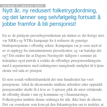
lørdag 1. januar 2011
Nytt år, ny redusert folketrygdordning,
og det lønner seg selvfølgelig fortsatt å
jobbe framfor å bli pensjonist!
En av de pinligste pressebegivenhetene på slutten av det forrige året,
var NRKs og NTBs kampanje for å redusere de gunstige
bruttopensjonene i offentlig sektor. Kampanjen var jo som snytt ut
av et opplegg fra statsministerens pressekontor, og var kanskje det
og? Det endrer lite at Dagens Næringsliv tidligere i sommer på
lederplass også prøvde å svekke de offentlige pensjonsordningene
med å argumentere med ordningenes manglende mulighet til å tjene
ekstra ved sida av pensjon.
Et stort sosialt velferdsframskritt det siste hundreåret har vært
pensjonene. Altså de økonomiske midlene arbeidere etter oppnådd
pensjonsalder skulle få å leve av. I spissen gikk de mest velstående,
de offentlig tilsatte i stat og kommune og i finansnæringa.
Folketrygden innførte denne ordninga for alle, ikke bare de rikeste.
Det var svenskene som kom på den firkantregelen om to tredeler, at