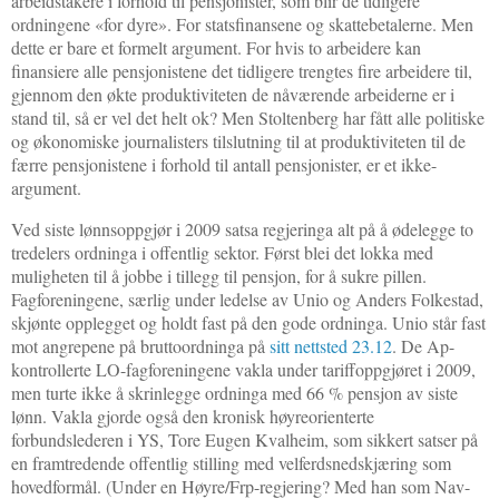
arbeidstakere i forhold til pensjonister, som blir de tidligere
ordningene «for dyre». For statsfinansene og skattebetalerne. Men
dette er bare et formelt argument. For hvis to arbeidere kan
finansiere alle pensjonistene det tidligere trengtes fire arbeidere til,
gjennom den økte produktiviteten de nåværende arbeiderne er i
stand til, så er vel det helt ok? Men Stoltenberg har fått alle politiske
og økonomiske journalisters tilslutning til at produktiviteten til de
færre pensjonistene i forhold til antall pensjonister, er et ikke-
argument.
Ved siste lønnsoppgjør i 2009 satsa regjeringa alt på å ødelegge to
tredelers ordninga i offentlig sektor. Først blei det lokka med
muligheten til å jobbe i tillegg til pensjon, for å sukre pillen.
Fagforeningene, særlig under ledelse av Unio og Anders Folkestad,
skjønte opplegget og holdt fast på den gode ordninga. Unio står fast
mot angrepene på bruttoordninga på
sitt nettsted 23.12
. De Ap-
kontrollerte LO-fagforeningene vakla under tariffoppgjøret i 2009,
men turte ikke å skrinlegge ordninga med 66 % pensjon av siste
lønn. Vakla gjorde også den kronisk høyreorienterte
forbundslederen i YS, Tore Eugen Kvalheim, som sikkert satser på
en framtredende offentlig stilling med velferdsnedskjæring som
hovedformål. (Under en Høyre/Frp-regjering? Med han som Nav-