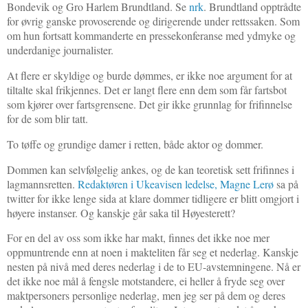
Bondevik og Gro Harlem Brundtland. Se
nrk
. Brundtland opptrådte
for øvrig ganske provoserende og dirigerende under rettssaken. Som
om hun fortsatt kommanderte en pressekonferanse med ydmyke og
underdanige journalister.
At flere er skyldige og burde dømmes, er ikke noe argument for at
tiltalte skal frikjennes. Det er langt flere enn dem som får fartsbot
som kjører over fartsgrensene. Det gir ikke grunnlag for frifinnelse
for de som blir tatt.
To tøffe og grundige damer i retten, både aktor og dommer.
Dommen kan selvfølgelig ankes, og de kan teoretisk sett frifinnes i
lagmannsretten.
Redaktøren i Ukeavisen ledelse, Magne Lerø
sa på
twitter for ikke lenge sida at klare dommer tidligere er blitt omgjort i
høyere instanser. Og kanskje går saka til Høyesterett?
For en del av oss som ikke har makt, finnes det ikke noe mer
oppmuntrende enn at noen i makteliten får seg et nederlag. Kanskje
nesten på nivå med deres nederlag i de to EU-avstemningene. Nå er
det ikke noe mål å fengsle motstandere, ei heller å fryde seg over
maktpersoners personlige nederlag, men jeg ser på dem og deres