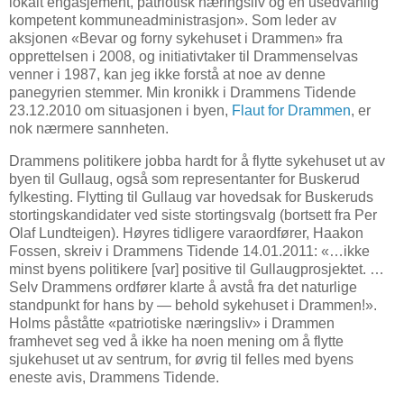
lokalt engasjement, patriotisk næringsliv og en usedvanlig
kompetent kommuneadministrasjon». Som leder av
aksjonen «Bevar og forny sykehuset i Drammen» fra
opprettelsen i 2008, og initiativtaker til Drammenselvas
venner i 1987, kan jeg ikke forstå at noe av denne
panegyrien stemmer. Min kronikk i Drammens Tidende
23.12.2010 om situasjonen i byen,
Flaut for Drammen
, er
nok nærmere sannheten.
Drammens politikere jobba hardt for å flytte sykehuset ut av
byen til Gullaug, også som representanter for Buskerud
fylkesting. Flytting til Gullaug var hovedsak for Buskeruds
stortingskandidater ved siste stortingsvalg (bortsett fra Per
Olaf Lundteigen). Høyres tidligere varaordfører, Haakon
Fossen, skreiv i Drammens Tidende 14.01.2011: «…ikke
minst byens politikere [var] positive til Gullaugprosjektet. …
Selv Drammens ordfører klarte å avstå fra det naturlige
standpunkt for hans by — behold sykehuset i Drammen!».
Holms påståtte «patriotiske næringsliv» i Drammen
framhevet seg ved å ikke ha noen mening om å flytte
sjukehuset ut av sentrum, for øvrig til felles med byens
eneste avis, Drammens Tidende.