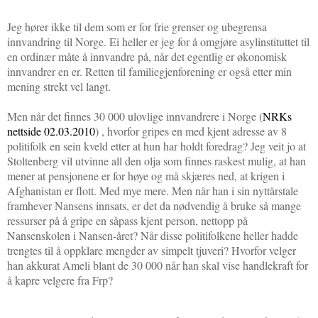
Jeg hører ikke til dem som er for frie grenser og ubegrensa
innvandring til Norge. Ei heller er jeg for å omgjøre asylinstituttet til
en ordinær måte å innvandre på, når det egentlig er økonomisk
innvandrer en er. Retten til familiegjenforening er også etter min
mening strekt vel langt.
Men når det finnes 30 000 ulovlige innvandrere i Norge (
NRKs
nettside 02.03.2010
) , hvorfor gripes en med kjent adresse av 8
politifolk en sein kveld etter at hun har holdt foredrag? Jeg veit jo at
Stoltenberg vil utvinne all den olja som finnes raskest mulig, at han
mener at pensjonene er for høye og må skjæres ned, at krigen i
Afghanistan er flott. Med mye mere. Men når han i sin nyttårstale
framhever Nansens innsats, er det da nødvendig å bruke så mange
ressurser på å gripe en såpass kjent person, nettopp på
Nansenskolen i Nansen-året? Når disse politifolkene heller hadde
trengtes til å oppklare mengder av simpelt tjuveri? Hvorfor velger
han akkurat Ameli blant de 30 000 når han skal vise handlekraft for
å kapre velgere fra Frp?