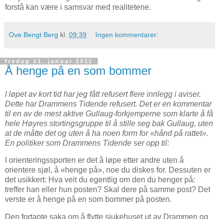
forstå kan være i samsvar med realitetene.
Ove Bengt Berg
kl.
09:39
Ingen kommentarer:
fredag 21. januar 2011
Å henge på en som bommer
I løpet av kort tid har jeg fått refusert flere innlegg i aviser.
Dette har Drammens Tidende refusert. Det er en kommentar
til en av de mest aktive Gullaug-forkjemperne som klarte å få
hele Høyres stortingsgruppe til å stille seg bak Gullaug, uten
at de måtte det og uten å ha noen form for «hånd på rattet».
En politiker som Drammens Tidende ser opp til:
I orienteringssporten er det å løpe etter andre uten å
orientere sjøl, å «henge på», noe du diskes for. Dessuten er
det usikkert: Hva veit du egentlig om den du henger på:
treffer han eller hun posten? Skal dere på samme post? Det
verste er å henge på en som bommer på posten.
Den fortapte saka om å flytte sjukehuset ut av Drammen og