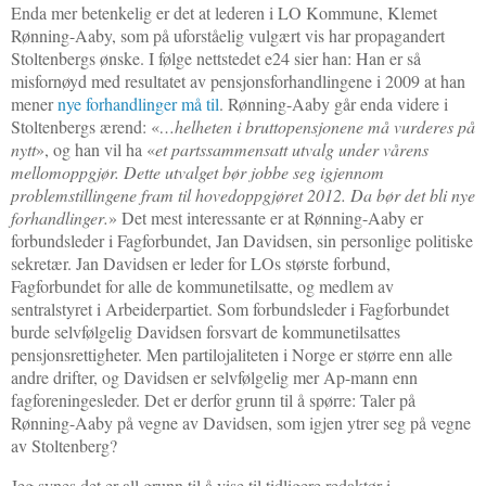
Enda mer betenkelig er det at lederen i LO Kommune, Klemet
Rønning-Aaby, som på uforståelig vulgært vis har propagandert
Stoltenbergs ønske. I følge nettstedet e24 sier han:
Han er så
misfornøyd med resultatet av pensjonsforhandlingene i 2009 at han
mener
nye forhandlinger må til
.
Rønning-Aaby går enda videre i
Stoltenbergs ærend: «
…helheten i bruttopensjonene må vurderes på
nytt
», og han vil ha «
et partssammensatt utvalg under
vårens
mellomoppgjør. Dette utvalget bør jobbe seg igjennom
problemstillingene fram til hovedoppgjøret 2012. Da bør det bli nye
forhandlinger
.
» Det mest interessante er at
Rønning-Aaby er
forbundsleder i Fagforbundet, Jan Davidsen, sin personlige politiske
sekretær. Jan Davidsen er leder for LOs største forbund,
Fagforbundet for alle de kommunetilsatte, og medlem av
sentralstyret i Arbeiderpartiet. Som forbundsleder i Fagforbundet
burde selvfølgelig Davidsen forsvart de kommunetilsattes
pensjonsrettigheter. Men partilojaliteten i Norge er større enn alle
andre drifter, og Davidsen er selvfølgelig mer Ap-mann enn
fagforeningesleder. Det er derfor grunn til å spørre: Taler på
Rønning-Aaby på vegne av Davidsen, som igjen ytrer seg på vegne
av Stoltenberg?
Jeg synes det er all grunn til å vise til tidligere redaktør i