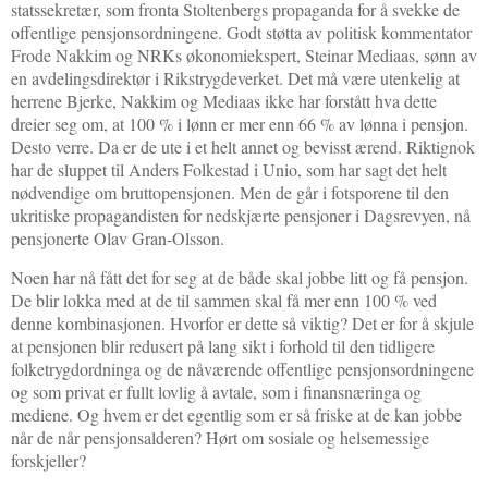
statssekretær, som fronta Stoltenbergs propaganda for å svekke de
offentlige pensjonsordningene. Godt støtta av politisk kommentator
Frode Nakkim og NRKs økonomiekspert, Steinar Mediaas, sønn av
en avdelingsdirektør i Rikstrygdeverket. Det må være utenkelig at
herrene Bjerke, Nakkim og Mediaas ikke har forstått hva dette
dreier seg om, at 100 % i lønn er mer enn 66 % av lønna i pensjon.
Desto verre. Da er de ute i et helt annet og bevisst ærend. Riktignok
har de sluppet til Anders Folkestad i Unio, som har sagt det helt
nødvendige om bruttopensjonen. Men de går i fotsporene til den
ukritiske propagandisten for nedskjærte pensjoner i Dagsrevyen, nå
pensjonerte Olav Gran-Olsson.
Noen har nå fått det for seg at de både skal jobbe litt og få pensjon.
De blir lokka med at de til sammen skal få mer enn 100 % ved
denne kombinasjonen. Hvorfor er dette så viktig? Det er for å skjule
at pensjonen blir redusert på lang sikt i forhold til den tidligere
folketrygdordninga og de nåværende offentlige pensjonsordningene
og som privat er fullt lovlig å avtale, som i finansnæringa og
mediene. Og hvem er det egentlig som er så friske at de kan jobbe
når de når pensjonsalderen? Hørt om sosiale og helsemessige
forskjeller?