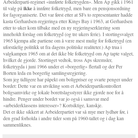
Arbeiderparti-regimet «innførte folketrygden». Men Ap gikk i 1961
ikke
til valg på
å innføre folketrygd, men bare en pensjonsordning
for fagorganiserte. Det var først etter at SFs to representanter hadde
kasta Gerhardsen-regjeringa etter Kings Bay i 1963, at Gerhardsen
etter to uker kom tilbake med en ny regjeringserklæring som
inneholdt forslag om folketrygd (og tre ukers ferie). I stortingsvalget
1965 kjempa alle partiene om å være mest mulig for folketrygd (en
uforståelig politikk ut fra dagens politiske realiteter.) Ap trua i
valgkampen 1965 om at det ikke ble folketrygd om Ap tapte valget,
hvilket de gjorde. Stortinget vedtok, tross Aps skremsler,
folketrygda i juni 1966 under et «borgerlig» flertall og der Per
Borten leda en borgerlig samlingsregjering.
Som jeg tidligere har påpekt om boligpriser og svarte penger under
bordet: Dette var en utvikling som et Arbeiderpartikontrollert
boligsamvirke og lokale borettslagsstyrer ikke gjorde noe for å
hindre. Penger under bordet var jo også i samsvar med
«arbeiderklassens interesser»? Kortsiktige, kanskje.
Det er ikke sikkert at Arbeiderpartiet var så mye mer lydhør før, i
den grad forholda i andre tider som på 1960-tallet og i dag kan
sammenliknes.