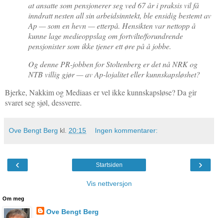
at ansatte som pensjonerer seg ved 67 år i praksis vil få
inndratt nesten all sin arbeidsinntekt, ble ensidig bestemt av
Ap — som en hevn — etterpå. Hensikten var nettopp å
kunne lage medieoppslag om fortvilte/forundrende
pensjonister som ikke tjener ett øre på å jobbe.
Og denne PR-jobben for Stoltenberg er det nå NRK og
NTB villig gjør — av Ap-lojalitet eller kunnskapsløshet?
Bjerke, Nakkim og Mediaas er vel ikke kunnskapsløse? Da gir
svaret seg sjøl, dessverre.
Ove Bengt Berg
kl.
20:15
Ingen kommentarer:
‹
›
Startsiden
Vis nettversjon
Om meg
Ove Bengt Berg