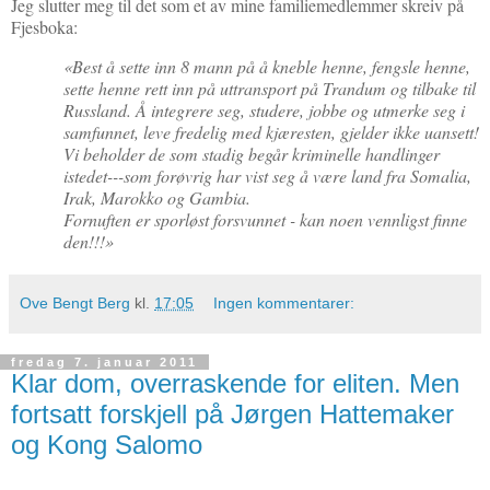
Jeg slutter meg til det
som et av mine familiemedlemmer skreiv på
Fjesboka:
«Best å sette inn 8 mann på å kneble henne, fengsle henne,
sette henne rett inn på uttransport på Trandum og tilbake til
Russland. Å integrere seg, studere, jobbe og utmerke seg i
samfunnet, leve fredelig med kjæresten, gjelder ikke uansett!
Vi beholder de som stadig begår kriminelle handlinger
istedet---som forøvrig har vist seg å være land fra Somalia,
Irak, Marokko og Gambia.
Fornuften er sporløst forsvunnet - kan noen vennligst finne
den!!!»
Ove Bengt Berg
kl.
17:05
Ingen kommentarer:
fredag 7. januar 2011
Klar dom, overraskende for eliten. Men
fortsatt forskjell på Jørgen Hattemaker
og Kong Salomo