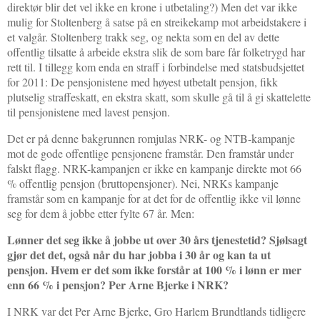
direktør blir det vel ikke en krone i utbetaling?) Men det var ikke
mulig for Stoltenberg å satse på en streikekamp mot arbeidstakere i
et valgår. Stoltenberg trakk seg, og nekta som en del av dette
offentlig tilsatte å arbeide ekstra slik de som bare får folketrygd har
rett til. I tillegg kom enda en straff i forbindelse med statsbudsjettet
for 2011: De pensjonistene med høyest utbetalt pensjon, fikk
plutselig straffeskatt, en ekstra skatt, som skulle gå til å gi skattelette
til pensjonistene med lavest pensjon.
Det er på denne bakgrunnen romjulas NRK- og NTB-kampanje
mot de gode offentlige pensjonene framstår. Den framstår under
falskt flagg. NRK-kampanjen er ikke en kampanje direkte mot 66
% offentlig pensjon (bruttopensjoner). Nei, NRKs kampanje
framstår som en kampanje for at det for de offentlig ikke vil lønne
seg for dem å jobbe etter fylte 67 år. Men:
Lønner det seg ikke å jobbe ut over 30 års tjenestetid? Sjølsagt
gjør det det, også når du har jobba i 30 år og kan ta ut
pensjon. Hvem er det som ikke forstår at 100 % i lønn er mer
enn 66 % i pensjon? Per Arne Bjerke i NRK?
I NRK var det Per Arne Bjerke, Gro Harlem Brundtlands tidligere