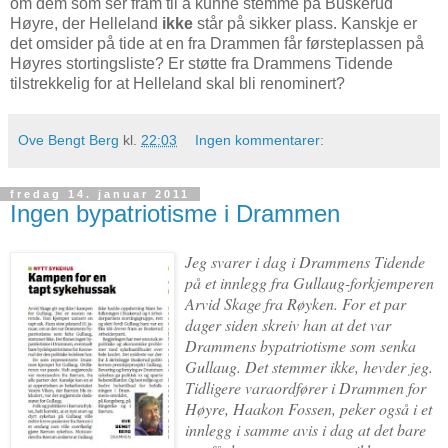
om dem som ser fram til å kunne stemme på Buskerud
Høyre, der Helleland
ikke
står på sikker plass. Kanskje er
det omsider på tide at en fra Drammen får førsteplassen på
Høyres stortingsliste? Er støtte fra Drammens Tidende
tilstrekkelig for at Helleland skal bli renominert?
Ove Bengt Berg
kl.
22:03
Ingen kommentarer:
fredag 14. januar 2011
Ingen bypatriotisme i Drammen
Jeg svarer i dag i Drammens Tidende
på et innlegg fra Gullaug-forkjemperen
Arvid Skage fra Røyken. For et par
dager siden skreiv han at det var
Drammens bypatriotisme som senka
Gullaug. Det stemmer ikke, hevder jeg.
Tidligere varaordfører i Drammen for
Høyre, Haakon Fossen, peker også i et
innlegg i samme avis i dag at det bare