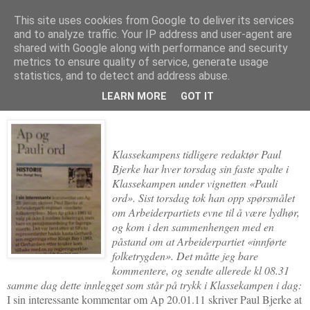
This site uses cookies from Google to deliver its services
Politikus
and to analyze traffic. Your IP address and user-agent are
shared with Google along with performance and security
metrics to ensure quality of service, generate usage
statistics, and to detect and address abuse.
torsdag 27. januar 2011
Ap innførte ikke folketrygden
LEARN MORE
GOT IT
Klassekampens tidligere redaktør Paul
Bjerke har hver torsdag sin faste spalte i
Klassekampen under vignetten «Pauli
ord». Sist torsdag tok han opp spørsmålet
om Arbeiderpartiets evne til å være lydhør,
og kom i den sammenhengen med en
påstand om at Arbeiderpartiet «innførte
folketrygden». Det måtte jeg bare
kommentere, og sendte allerede kl 08.31
samme dag dette innlegget som står på trykk i Klassekampen i dag:
I sin interessante kommentar om Ap 20.01.11 skriver Paul Bjerke at