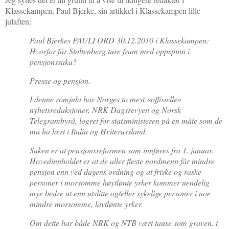
Klassekampen, Paul Bjerke, sin artikkel i Klassekampen lille
julaften:
Paul Bjerkes PAULI ORD 30.12.2010 i Klassekampen:
Hvorfor får Stoltenberg ture fram med oppspinn i
pensjonssaka?
Presse og pensjon.
I denne romjula har Norges to mest «offisielle»
nyhetsredaksjoner, NRK Dagsrevyen og Norsk
Telegrambyrå, logret for statsministeren på en måte som de
må ha lært i Italia og Hviterussland.
Saken er at pensjonsreformen som innføres fra 1. januar.
Hovedinnholdet er at de aller fleste nordmenn får mindre
pensjon enn ved dagens ordning og at friske og raske
personer i morsomme høytlønte yrker kommer uendelig
mye bedre ut enn utslitte og/eller sykelige personer i noe
mindre morsomme, lavtlønte yrker.
Om dette har både NRK og NTB vært tause som graven. i