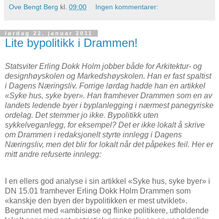
Ove Bengt Berg
kl.
09:00
Ingen kommentarer:
lørdag 22. januar 2011
Lite bypolitikk i Drammen!
Statsviter Erling Dokk Holm jobber både for Arkitektur- og
designhøyskolen og Markedshøyskolen. Han er fast spaltist
i Dagens Næringsliv. Forrige lørdag hadde han en artikkel
«Syke hus, syke byer». Han framhever Drammen som en av
landets ledende byer i byplanlegging i nærmest panegyriske
ordelag. Det stemmer jo ikke. Bypolitikk uten
sykkelveganlegg, for eksempel? Det er ikke lokalt å skrive
om Drammen i redaksjonelt styrte innlegg i Dagens
Næringsliv, men det blir for lokalt når det påpekes feil. Her er
mitt andre refuserte innlegg:
I en ellers god analyse i sin artikkel «Syke hus, syke byer» i
DN 15.01 framhever Erling Dokk Holm Drammen som
«kanskje den byen der bypolitikken er mest utviklet».
Begrunnet med «ambisiøse og flinke politikere, utholdende