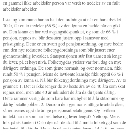
en gammel ikke arbeidsfør person var verdt to tredeler av en fullt
arbeidsfør arbeider.
I stat og kommune har en hatt den ordninga at når en har arbeidet
30 år, får en to tredeler (66 %) av den lønna en hadde når en gikk
av. Den lønna en har ved avgangstidspunktet, og som de 66 % i
pensjon, regnes av, blir dessuten justert opp i samsvar med
prisstigning. Dette er en svært god pensjonsordning, og mye bedre
enn den nye reduserte folketrygdordninga som blir justert etter
gjennomsnittlig levealder. Statspensjonen står fast uansett så lenge
du lever, på et høyt nivå. Folketrygdas ytelser var før i dag en mye
dårligere ordninga. De som tjente normalt, og over normalen, fikk
rundt 50 % i pensjon. Mens de lavtlønte kanskje fikk opptil 66 % i
pensjon av lønna si. Nå blir folketrygdordninga mye dårligere. Av to
grunner: 1. Det er ikke lenger de 20 beste åra av de 40 åra som skal
regnes med, men alle 40 år inkludert de åra da du tjente dårlig.
Dette rammer særlig de som bare har mulighet til å få slitsomme og
dårlig betalte jobber. 2. Dersom den gjennomsnittlige levetida øker,
så reduseres også de årlige pensjonsutbetalingene. Og hvilken
inntekt har de som har best helse og lever lengst? Nettopp. Mens
folk på østkanten i Oslo dør når de skal til å motta folketrygd som de
har betalt til, dør de. Mens de på vestkanten lever i 14 år til og lever