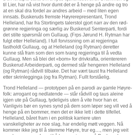
til Lier, har nå vist hvor dumt det er å henge på andre og tro
at en skal dra fordel av andres arbeid – med liten egen
innsats. Buskeruds fremste Høyrerepresentant, Trond
Helleland, har fra Stortingets talerstol gjort narr av den rød-
grønne regjeringa og særlig av Buskerud Senterparti, fordi
det stilte spørsmål om Gullaug. (Frps Jørund H. Rytman har
fulgt etter Helleland). I full forvissning om at regjeringa
fastholdt Gullaug, og at Helleland (og Rytman) deretter
kunne stå fram som den som tvang regjeringa til å vedta
Gullaug. Men så blei det «bom» for drivkrafta, orientereren
Buskerud Arbeiderparti, og dermed står hengeren Helleland
(og Rytman) rådvill tilbake. Det har vært taust fra Helleland
etter skrinlegginga (og fra Rytman). Fullt forståelig.
Trond Helleland — prototypen på en parodi av gamle Høyre-
folk: arrogant og nedlatende — står rådvill og taus aleine
igjen ute på Gullaug, tydeligvis uten å vite hvor han er.
Vanligvis bør en synes synd på dem som løper seg vill ved å
henge på en bommer, men det er ikke lett i dette tilfellet.
Helleland, båret fram i en politisk karriere uten
vanskeligheter av noe slag, har endelig møtt veggen. Nå
kommer ikke jeg til å stemme Høyre, trur eg…, men jeg veit