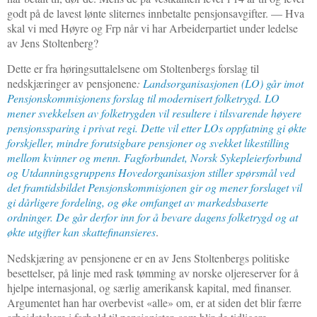
godt på de lavest lønte sliternes innbetalte pensjonsavgifter. — Hva
skal vi med Høyre og Frp når vi har Arbeiderpartiet under ledelse
av Jens Stoltenberg?
Dette er fra høringsuttalelsene om Stoltenbergs forslag til
nedskjæringer av pensjonene
:
Landsorganisasjonen (LO)
går imot
Pensjonskommisjonens forslag til modernisert folketrygd. LO
mener svekkelsen av folketrygden vil resultere i tilsvarende høyere
pensjonssparing i privat regi. Dette vil etter LOs oppfatning gi økte
forskjeller, mindre forutsigbare pensjoner og svekket likestilling
mellom kvinner og menn.
Fagforbundet, Norsk Sykepleierforbund
og
Utdanningsgruppens Hovedorganisasjon
stiller spørsmål ved
det framtidsbildet Pensjonskommisjonen gir og mener forslaget vil
gi dårligere fordeling, og øke omfanget av markedsbaserte
ordninger. De går derfor inn for å bevare dagens folketrygd og at
økte utgifter kan skattefinansieres
.
Nedskjæring av pensjonene er en av Jens Stoltenbergs politiske
besettelser, på linje med rask tømming av norske oljereserver for å
hjelpe internasjonal, og særlig amerikansk kapital, med finanser.
Argumentet han har overbevist «alle» om, er at siden det blir færre