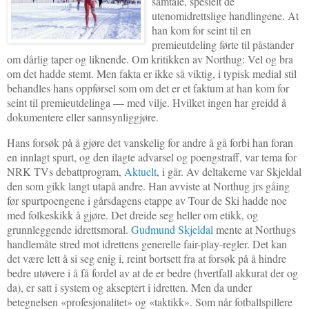
samtale, spesielt de
utenomidrettslige handlingene. At
han kom for seint til en
premieutdeling førte til påstander
om dårlig taper og liknende. Om kritikken av Northug: Vel og bra
om det hadde stemt. Men fakta er ikke så viktig, i typisk medial stil
behandles hans oppførsel som om det er et faktum at han kom for
seint til premieutdelinga — med vilje. Hvilket ingen har greidd å
dokumentere eller sannsynliggjøre.
Hans forsøk på å gjøre det vanskelig for andre å gå forbi han foran
en innlagt spurt, og den ilagte advarsel og poengstraff, var tema for
NRK TVs debattprogram,
Aktuelt
, i går. Av deltakerne var Skjeldal
den som gikk langt utapå andre. Han avviste at Northug jrs gåing
før spurtpoengene i gårsdagens etappe av Tour de Ski hadde noe
med folkeskikk å gjøre. Det dreide seg heller om etikk, og
grunnleggende idrettsmoral.
Gudmund Skjeldal
mente at Northugs
handlemåte stred mot idrettens generelle fair-play-regler. Det kan
det være lett å si seg enig i, reint bortsett fra at forsøk på å hindre
bedre utøvere i å få fordel av at de er bedre (hvertfall akkurat der og
da), er satt i system og akseptert i idretten. Men da under
betegnelsen «profesjonalitet» og «taktikk». Som når fotballspillere