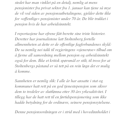
stedet har man vinklet på en detalj, nemlig at mens
pensjonister fra privat sektor fra 1. januar kan tjene så mye
de vil ved siden av pensjonsutbetalingene, gjelder dette ikke
for «offentlige» pensjonister under 70 år. De blir trukket i
pensjon hvis de har arbeidsinntekt.
I reportasjene har ofrene fått berette sine triste historier.
Deretter har journalistene latt Stoltenberg fortelle
allmennheten at dette er de offentlige fagforbundenes skyld:
De sa nemlig nei takk til regjeringens «sjenerøse» tilbud om
å fjerne all samordning mellom pensjon og arbeidsinntekt
også for dem. Ikke et kritisk spørsmål er stilt, til tross for at
Stoltenbergs påstand er så tett på en rein løgn det er mulig
å komme.
Sannheten er nemlig slik: I alle år har ansatte i stat og
kommuner hatt rett på en god tjenestepensjon som sikrer
dem to tredeler av sluttlønna etter 30 års yrkesaktivitet. I
tillegg har de hatt rett til en førtidspensjonering som ikke
hadde betydning for de ordinære, seinere pensjonsytelsene.
Denne pensjonsordningen er i strid med i hovedinnholdet i