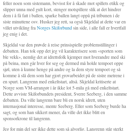
feller noen som sistemann, bevisst for å skade mot spillets etikk og
slipper unna med gult kort, stenger motspillere slik at det hindrer
dem i å få fatt i ballen, sparke ballen langt oppå på tribunen i de
siste minuttene osv. Husker jeg rett, sa også Skjeldal at dette var en
villet utvikling fra
Norges Skiforbund
sin side, i alle fall er hvertfall
jeg enig i det.
Skjeldal var den prøvde å reise prinsispielle problemstillinger i
debatten. Han tok opp det jeg vil karakterisere som «sporten som
ble vekk», nemlig det at idrettsfolk kjemper mot hverandre med ski
på beina, men går hver for seg og dermed må holde tempoet oppe
sjøl, uten å kunne henge på andre og la dem styre tempoet og så
komme å slå dem som har gjort grovarbeidet på de sistre metrene i
en spurt. Langrenn med enkeltstart, altså. Skjeldal kritiserte at
Norge som VM-arrangør i år ikke lot 5-mila gå med enkeltstart.
Dette avviste Skiforbundets president, Sverre Seeberg, i den samme
debatten. Da ville langrenn bare bli en norsk idrett, uten
internasjonal interesse, mente Seeberg. Eller som Seeberg burde ha
sagt, og som han sikkert mener, da ville det ikke blitt en
sponsorkrone til langrenn.
Jeg for min del ser ikke dette som så alvorlig. Langrenn står sterkt