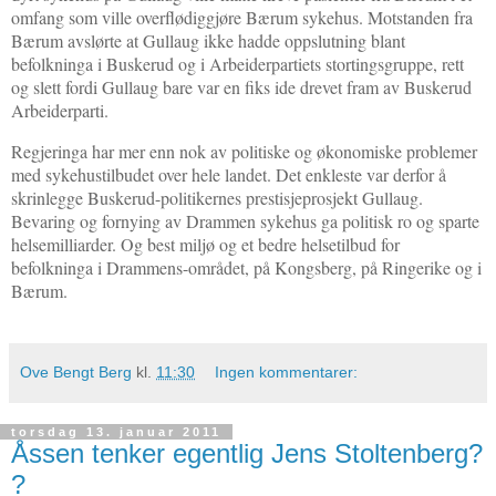
omfang som ville overflødiggjøre Bærum sykehus. Motstanden fra
Bærum avslørte at Gullaug ikke hadde oppslutning blant
befolkninga i Buskerud og i Arbeiderpartiets stortingsgruppe, rett
og slett fordi Gullaug bare var en fiks ide drevet fram av Buskerud
Arbeiderparti.
Regjeringa har mer enn nok av politiske og økonomiske problemer
med sykehustilbudet over hele landet. Det enkleste var derfor å
skrinlegge Buskerud-politikernes prestisjeprosjekt Gullaug.
Bevaring og fornying av Drammen sykehus ga politisk ro og sparte
helsemilliarder. Og best miljø og et bedre helsetilbud for
befolkninga i Drammens-området, på Kongsberg, på Ringerike og i
Bærum.
Ove Bengt Berg
kl.
11:30
Ingen kommentarer:
torsdag 13. januar 2011
Åssen tenker egentlig Jens Stoltenberg?
?