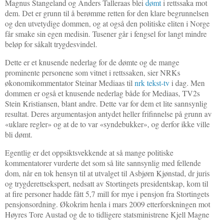
Magnus Stangeland og Anders Talleraas blei
dømt
i rettssaka mot
dem. Det er grunn til å berømme retten for den klare begrunnelsen
og den utvetydige dommen, og at også den politiske eliten i Norge
får smake sin egen medisin. Tusener går i fengsel for langt mindre
beløp for såkalt trygdesvindel.
Dette er et knusende nederlag for de dømte og de mange
prominente personene som vitnet i rettssaken, sier NRKs
økonomikommentator Steinar Mediaas til
nrk tekst-tv
i dag. Men
dommen er også et knusende nederlag både for Mediaas, TV2s
Stein Kristiansen, blant andre. Dette var for dem et lite sannsynlig
resultat. Deres argumentasjon antydet heller frifinnelse på grunn av
«uklare regler» og at de to var «syndebukker», og derfor ikke ville
bli dømt.
Egentlig er det oppsiktsvekkende at så mange politiske
kommentatorer vurderte det som så lite sannsynlig med fellende
dom, når en tok hensyn til at utvalget til Asbjørn Kjønstad, dr juris
og trygderettsekspert, nedsatt av Stortingets presidentskap, kom til
at fire personer hadde fått 5,7 mill for mye i
pensjon fra Stortingets
pensjonsordning
. Økokrim henla i mars 2009 etterforskningen mot
Høyres Tore Austad og de to tidligere statsministrene Kjell Magne