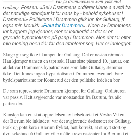
var få drammensere som gikk mot
Gullaug.
Fossen: «Selv Drammens ordfører klarte å avstå fra
det naturlige standpunkt for hans by - behold sykehuset i
Drammen!»
Politikerne i Drammen gikk inn for Gullaug, jf
også min kronikk «
Flaut for Drammen
». Noen av Drammens
innbyggere jeg kjenner, mener imidlertid at det er en
gryende bypatriotisme på gang i Drammen. Men det tar etter
min mening noen tiår før den etablerer seg. Her er innlegget:
Skage gir seg ikke i kampen for Gullaug. Det er nesten rørende.
Han kjemper uansett en tapt sak. Hans siste påstand 10. januar, om
at det var Drammens bypatriotisme som felte Gullaug, stemmer
ikke. Det finnes ingen bypatriotisme i Drammen, eventuelt bare
bydelspatriotisme for Konnerud der den politiske ledelsen bor.
De som representerte Drammen kjempet for Gullaug. Ordføreren
var passiv. Helt avgjørende var motstanden fra Bærum, fra alle
partier der.
Kanskje kan en si at opprettelsen av helseforetaket Vestre Viken,
der Bærum ble inkludert, var det avgjørende dødsstøtet for Gullaug.
Folk og politikere i Bærum fryktet, helt korrekt, at et nytt stort og
dyrt sykehus på Gullaug ville måtte kreve pasienter fra Bærum i et