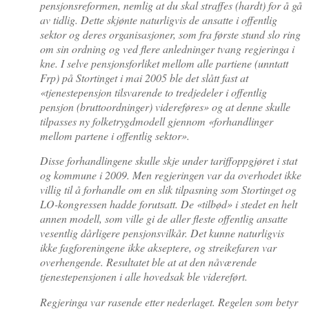
pensjonsreformen, nemlig at du skal straffes (hardt) for å gå
av tidlig. Dette skjønte naturligvis de ansatte i offentlig
sektor og deres organisasjoner, som fra første stund slo ring
om sin ordning og ved flere anledninger tvang regjeringa i
kne. I selve pensjonsforliket mellom alle partiene (unntatt
Frp) på Stortinget i mai 2005 ble det slått fast at
«tjenestepensjon tilsvarende to tredjedeler i offentlig
pensjon (bruttoordninger) videreføres» og at denne skulle
tilpasses ny folketrygdmodell gjennom «forhandlinger
mellom partene i offentlig sektor».
Disse forhandlingene skulle skje under tariffoppgjøret i stat
og kommune i 2009. Men regjeringen var da overhodet ikke
villig til å forhandle om en slik tilpasning som Stortinget og
LO-kongressen hadde forutsatt. De «tilbød» i stedet en helt
annen modell, som ville gi de aller fleste offentlig ansatte
vesentlig dårligere pensjonsvilkår. Det kunne naturligvis
ikke fagforeningene ikke akseptere, og streikefaren var
overhengende. Resultatet ble at at den nåværende
tjenestepensjonen i alle hovedsak ble videreført.
Regjeringa var rasende etter nederlaget. Regelen som betyr