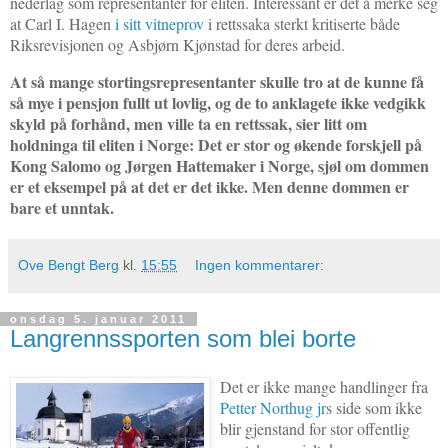
nederlag som representanter for eliten. Interessant er det å merke seg
at Carl I. Hagen
i sitt vitneprov
i rettssaka sterkt kritiserte både
Riksrevisjonen og Asbjørn Kjønstad for deres arbeid.
At så mange stortingsrepresentanter skulle tro at de kunne få
så mye i pensjon fullt ut lovlig, og de to anklagete ikke vedgikk
skyld på forhånd, men ville ta en rettssak, sier litt om
holdninga til eliten i Norge: Det
er
stor og økende forskjell på
Kong Salomo og Jørgen Hattemaker i Norge, sjøl om dommen
er et eksempel på at det er det ikke. Men denne dommen er
bare et unntak.
Ove Bengt Berg
kl.
15:55
Ingen kommentarer:
onsdag 5. januar 2011
Langrennssporten som blei borte
Det er ikke mange handlinger fra
Petter Northug jr
s side som ikke
blir gjenstand for stor offentlig