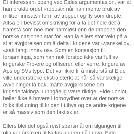
Et interessant poeng ved Eides argumentasjon, var at
han brukte ordet «robust» når han mente bruk av
militær innsats i form av tropper og fly som drepte.
Altså en bevisst omskriving for å få det hele det å
framstå som noe mer harmløst enn de drapene den
norske nasjonen står for. Han la ellers stor vekt på å
si at avgjørelsen om å delta i krigene var «vanskelig»,
«satt langt inne» osv. Som en konsesjon til
forsamlinga, som han nok forstod ikke var full av
krigerske Frp-ere og offiserer, eller verre: krigere av
Aps og SVs type. Det var ikke til å misforstå at Eide
ville understreke ekstra sterkt at når så vanskelige
avveininger lå bak, måtte avgjørelsene om
krigsdeltakinga uunngåelig være riktige. Eide unnlot
heller ikke å hovere i fornøydhet over at det norske
folks tilslutning til krigen i Libya og de andre krigene
er så massiv som den faktisk er.
Ellers blei det også reist spørsmål om tilgangen til
olja var årsaken til Natos angrep på Libya. Eide