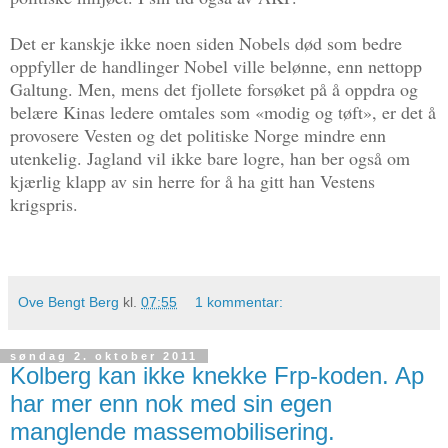
Det er kanskje ikke noen siden Nobels død som bedre
oppfyller de handlinger Nobel ville belønne, enn nettopp
Galtung. Men, mens det fjollete forsøket på å oppdra og
belære Kinas ledere omtales som «modig og tøft», er det å
provosere Vesten og det politiske Norge mindre enn
utenkelig. Jagland vil ikke bare logre, han ber også om
kjærlig klapp av sin herre for å ha gitt han Vestens
krigspris.
Ove Bengt Berg
kl.
07:55
1 kommentar:
søndag 2. oktober 2011
Kolberg kan ikke knekke Frp-koden. Ap
har mer enn nok med sin egen
manglende massemobilisering.