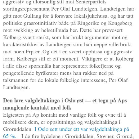
aggressiv og uforsonlig stil mot Senterpartiets
stortingsrepresentant Per Olaf Lundteigen. Lundteigen har
gått mot Gullaug for å forsvare lokalsjukehusa, og har tatt
politiske grasrotinitiativ både på Ringerike og Kongsberg
mot svekking av helsetilbuda her. Dette har provosert
Kolberg svært sterkt, som har brukt argumenter mot og
karakteristikker av Lundteigen som han neppe ville brukt
mot noen Frp-er. Og det i en svært opphissa og aggressiv
form. Kolbergs stil er ett moment. Viktigere er at Kolberg
i alle disse spørsmåla har representert folkefjerne og
pengetellende byråkrater mens han rakker ned på
talsmannen for de lokale folkelige interessene, Per Olaf
Lundteigen.
Den lave valgdeltakinga i Oslo øst — et tegn på Aps
manglende kontakt med folk
Elgtesten på Ap kontakt med vanlige folk og evne til å
mobilisere dem, er oppslutninga og valgdeltakinga i
Groruddalen.
I Oslo sett under ett var valgdeltakinga på
65 %.
I de fire bydelene i Groruddalen, Stovner, Grorud,