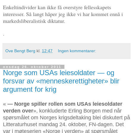
Enkeltindivider kan ikke få overstyre fellesskapets
interesser. Så langt håper jeg ikke vi har kommet ennå i
markedsliberalistisk diktatur.
.
Ove Bengt Berg
kl.
12:47
Ingen kommentarer:
onsdag 26. oktober 2011
Norge som USAs leiesoldater — og
forsvar av «menneskerettigheter» blir
argument for krig
«
— Norge spiller rollen som USAs leiesoldater
verden over
», konkluderte Erling Borgen med når
spørsmålet om Norges krigsdeltaking blei diskutert på
Litteraturhuset mandag 24. oktober, FN-dagen. Det
var i møteserien «Norge i verden» at spørsmålet