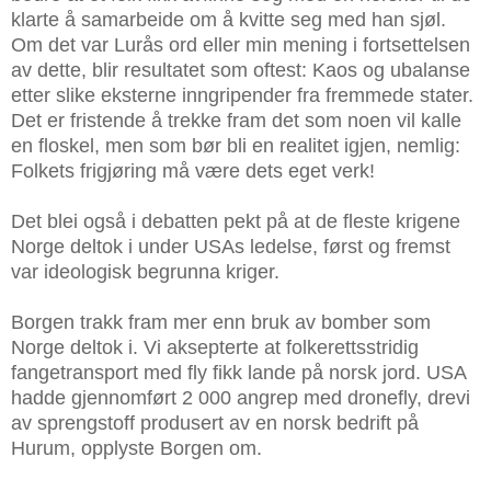
klarte å samarbeide om å kvitte seg med han sjøl.
Om det var Lurås ord eller min mening i fortsettelsen
av dette, blir resultatet som oftest: Kaos og ubalanse
etter slike eksterne inngripender fra fremmede stater.
Det er fristende å trekke fram det som noen vil kalle
en floskel, men som bør bli en realitet igjen, nemlig:
Folkets frigjøring må være dets eget verk!
Det blei også i debatten pekt på at de fleste krigene
Norge deltok i under USAs ledelse, først og fremst
var ideologisk begrunna kriger.
Borgen trakk fram mer enn bruk av bomber som
Norge deltok i. Vi aksepterte at folkerettsstridig
fangetransport med fly fikk lande på norsk jord. USA
hadde gjennomført 2 000 angrep med dronefly, drevi
av sprengstoff produsert av en norsk bedrift på
Hurum, opplyste Borgen om.