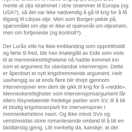
mente at olja strømmet i strie strømmer til Europa (og
USA?), så det var ikke nødvendig å gå til krig for å få
tilgang til Libyas olje. Men som Borgen pekte på,
spørsmålet om olje er ikke et spørsmål om oljestrøm,
men om fortjeneste (og kontroll?).
Der Lurås ville ha ikke-innblanding som opprettholdt
og førte til fred, ble han imøtegått av Eide som viste
til at menneskerettighetene nå hadde kommet inn
som et argument for utenlandsk intervensjon. Dette
er åpenbart et nytt krigsfremmende argument. Helt
uavhengig av at enda flere blir drept gjennom
intervensjoner enn dem de gikk til krig for å «redde».
Menneskerettigheter som intervensjonsargument får
ellers tilsynelatende fredelige partier som SV, til å bli
et blodig krigshisserparti for intervensjoner i
menneskehetens navn. Og ikke minst SVs og
venstresidas store romanlesende omland til å bli en
blodtørstig gjeng. Litt merkelig da, kanskje, at det