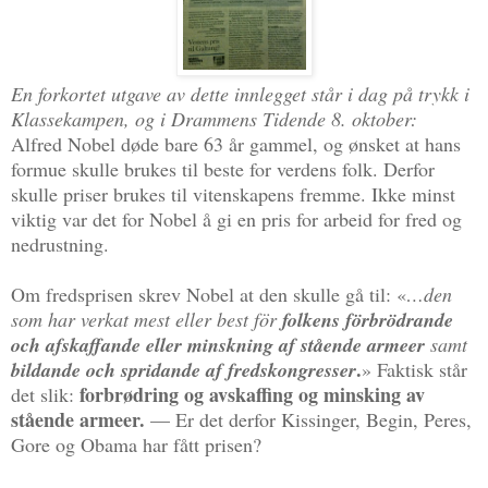
En forkortet utgave av dette innlegget står i dag på trykk i
Klassekampen, og i Drammens Tidende 8. oktober:
Alfred Nobel døde bare 63 år gammel, og ønsket at hans
formue skulle brukes til beste for verdens folk. Derfor
skulle priser brukes til vitenskapens fremme. Ikke minst
viktig var det for Nobel å gi en pris for arbeid for fred og
nedrustning.
Om fredsprisen skrev Nobel at den skulle gå til: «
…den
som har verkat mest eller best för
folkens förbrödrande
och afskaffande eller minskning af stående armeer
samt
.
bildande och spridande af fredskongresser
» Faktisk står
forbrødring og avskaffing og minsking av
det slik:
stående armeer.
— Er det derfor Kissinger, Begin, Peres,
Gore og Obama har fått prisen?