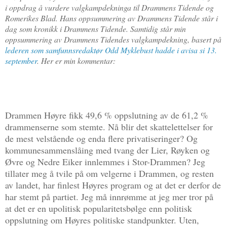
i oppdrag å vurdere valgkampdekninga til Drammens Tidende og
Romerikes Blad. Hans oppsummering av Drammens Tidende står i
dag som kronikk i Drammens Tidende. Samtidig står min
oppsummering av Drammens Tidendes valgkampdekning, basert på
lederen som samfunnsredaktør Odd Myklebust hadde i avisa si 13.
september
. Her er min kommentar:
Drammen Høyre fikk 49,6 % oppslutning av de 61,2 %
drammenserne som stemte. Nå blir det skattelettelser for
de mest velstående og enda flere privatiseringer? Og
kommunesammenslåing med tvang der Lier, Røyken og
Øvre og Nedre Eiker innlemmes i Stor-Drammen? Jeg
tillater meg å tvile på om velgerne i Drammen, og resten
av landet, har finlest Høyres program og at det er derfor de
har stemt på partiet. Jeg må innrømme at jeg mer tror på
at det er en upolitisk popularitetsbølge enn politisk
oppslutning om Høyres politiske standpunkter. Uten,