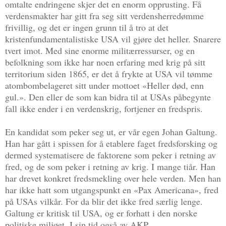
omtalte endringene skjer det en enorm opprusting. Få
verdensmakter har gitt fra seg sitt verdensherredømme
frivillig, og det er ingen grunn til å tro at det
kristenfundamentalistiske USA vil gjøre det heller. Snarere
tvert imot. Med sine enorme militærressurser, og en
befolkning som ikke har noen erfaring med krig på sitt
territorium siden 1865, er det å frykte at USA vil tømme
atombombelageret sitt under mottoet «Heller død, enn
gul.». Den eller de som kan bidra til at USAs påbegynte
fall ikke ender i en verdenskrig, fortjener en fredspris.
En kandidat som peker seg ut, er vår egen Johan Galtung.
Han har gått i spissen for å etablere faget fredsforsking og
dermed systematisere de faktorene som peker i retning av
fred, og de som peker i retning av krig. I mange tiår. Han
har drevet konkret fredsmekling over hele verden. Men han
har ikke hatt som utgangspunkt en «Pax Americana», fred
på USAs vilkår. For da blir det ikke fred særlig lenge.
Galtung er kritisk til USA, og er forhatt i den norske
politiske miljøet. I sin tid også av AKP.