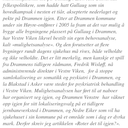
fylkespolitikere, som hadde hatt Gullaug som sin
hovedkampsak i nesten et tiår, aksepterte nederlaget og
pekte på Drammen igjen. Etter at Drammen kommune
under sin Høyre-ordfører i 2005 la fram at det var mulig å
bygge alle bygningene plassert på Gullaug i Drammen,
har Vestre Viken likevel bestilt sin egen behovsanalyse,
kalt «mulighetsanalyse». Og den forutsetter at flere
bygninger rundt dagens sjukehus må rives, både velholdte
og ikke velholdte. Det er litt merkelig, men kanskje et spill
fra Drammens tidligere rådmann, Fredrik Wisløff, nå
administrerende direktør i Vestre Viken, for å stoppe
samlokalisering av somatikk og psykiatri i Drammen, og
la Blakstad i Asker være stedet for psykriatrisk behandling
i Vestre Viken. Mulighetsanalysen har ført til at naboer
har organisert seg igjen, og Drammen Venstre har våknet
opp igjen for sitt lokaliseringsvalg på et tidligere
jernbaneverksted i Drammen, og Nedre Eiker som vil ha
sjukehuset i sin kommune på et område som i dag er dyrka
mark. Derfor skreiv jeg artikkelen «Roter det til igjen?».