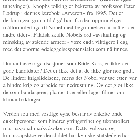
uthevinger). Knophs tolking er bekrefta av professor Peter
Lødrup i dennes lærebok «Arverett» fra 1995. Det er
derfor ingen grunn til å gå bort fra den opprinnelige
målformuleringa til Nobel med begrunnelsen at «nå er det
andre tider». Faktisk skulle Nobels ord «avskaffing og
minsking av stående armeer» være enda viktigere i dag
med det enorme ødeleggelsespotensialet som nå finnes.
Humanitære organisasjoner som Røde Kors, er ikke det
gode kandidater? Det er ikke det at de ikke gjør noe godt.
De lindrer krigslidelsene, mens det Nobel var ute etter, var
å hindre krig og arbeide for nedrustning. Og det gjør ikke
de som bandasjerer, planter trær eller lager filmer om
klimautviklingen.
Verden sett med vestlige øyne består av enkelte onde
enkeltpersoner som hindrer ytringsfrihet og ukontrollert
internasjonal markedsøkonomi. Dette vulgære og
kunnskapsløse verdensbildet har kyniske statsledere har