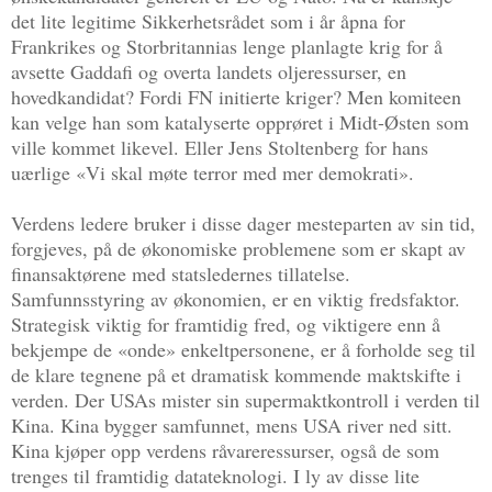
det lite legitime Sikkerhetsrådet som i år åpna for
Frankrikes og Storbritannias lenge planlagte krig for å
avsette Gaddafi og overta landets oljeressurser, en
hovedkandidat? Fordi FN initierte kriger? Men komiteen
kan velge han som katalyserte opprøret i Midt-Østen som
ville kommet likevel. Eller Jens Stoltenberg for hans
uærlige «Vi skal møte terror med mer demokrati».
Verdens ledere bruker i disse dager mesteparten av sin tid,
forgjeves, på de økonomiske problemene som er skapt av
finansaktørene med statsledernes tillatelse.
Samfunnsstyring av økonomien, er en viktig fredsfaktor.
Strategisk viktig for framtidig fred, og viktigere enn å
bekjempe de «onde» enkeltpersonene, er å forholde seg til
de klare tegnene på et dramatisk kommende maktskifte i
verden. Der USAs mister sin supermaktkontroll i verden til
Kina. Kina bygger samfunnet, mens USA river ned sitt.
Kina kjøper opp verdens råvareressurser, også de som
trenges til framtidig datateknologi. I ly av disse lite