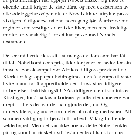
økende antall kriger de siste tiåra, og med eksistensen av
alle ødeleggelsesvåpen nå, er Nobels klare uttrykte ønske
viktigere å tilgodese nå enn noen gang før. Å arbeide mot
regimer som vestlige stater ikke liker, men med fredelige
midler, er vanskelig å forstå kan passe med Nobels
testamente.
Det er imidlertid ikke slik at mange av dem som har fått
tildelt Nobelkomiteens pris, ikke fortjener en heder for sin
innsats. For eksempel Sør-Afrikas tidligere president de
Klerk for å gi opp apartheidregimet uten å kjempe til siste
hvite mann for å opprettholde det. Tross sine tidligere
forbrytelser. Faktisk også USAs tidligere utenriksminister
Kissinger, for å ha kasta kortene før alle vietnamesere var
drept — hvis det var det han gjorde det, da. Og
mineryddere, og andre som deler ut mat og medisiner. Alt
sammen viktig og fortjenstfullt arbeid. Viktig lindrende
veldedighet. Men det var ikke noe av dette Nobel tenkte
på, og som han ønsket i sitt testamente at hans formue