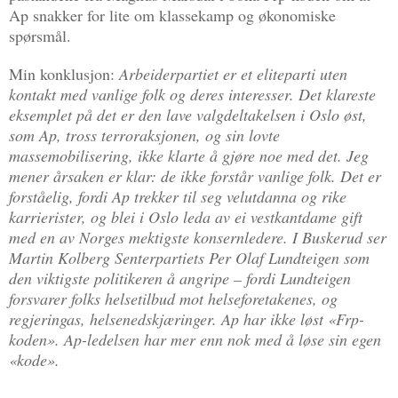
Ap snakker for lite om klassekamp og økonomiske
spørsmål.
Min konklusjon:
Arbeiderpartiet er et eliteparti uten
kontakt med vanlige folk og deres interesser. Det klareste
eksemplet på det er den lave valgdeltakelsen i Oslo øst,
som Ap, tross terroraksjonen, og sin lovte
massemobilisering, ikke klarte å gjøre noe med det. Jeg
mener årsaken er klar: de ikke forstår vanlige folk. Det er
forståelig, fordi Ap trekker til seg velutdanna og rike
karrierister, og blei i Oslo leda av ei vestkantdame gift
med en av Norges mektigste konsernledere. I Buskerud ser
Martin Kolberg Senterpartiets Per Olaf Lundteigen som
den viktigste politikeren å angripe – fordi Lundteigen
forsvarer folks helsetilbud mot helseforetakenes, og
regjeringas, helsenedskjæringer. Ap har ikke løst «Frp-
koden». Ap-ledelsen har mer enn nok med å løse sin egen
«kode».