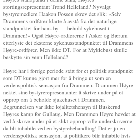
stortingsrepresentant Trond Helleland? Nyvalgt
bystyremedlem Haakon Fossen skrev det slik: «Selv
Drammens ordfører klarte å avstå fra det naturlige
standpunktet for hans by — behold sykehuset i
Drammen!» Også Høyre-ordførerne i Asker og Bærum
etterlyste det eksterne sykehusstandpunktet til Drammens
Høyre-ordfører. Men ikke DT. For at Myklebust skulle
beskytte sin venn Helleland?
Høyre har i forrige periode stått for et politisk standpunkt
som DT kunne gjort mer for å bringe ut som en
verdenspolitisk sensasjon fra Drammen. Drammen Høyre
nektet sine bystyrerepresentanter å skrive under på et
opprop om å beholde sjukehuset i Drammen.
Begrunnelsen var ikke lojalitetshensyn til Buskerud
Høyres kamp for Gullaug. Men Drammen Høyre hevdet at
ved å skrive under på et slikt opprop ville underskriverne
da bli inhabile ved en bystyrebehandling! Det er jo en
verdenspolitisk sensasjon, at politikere blir inhabile hvis