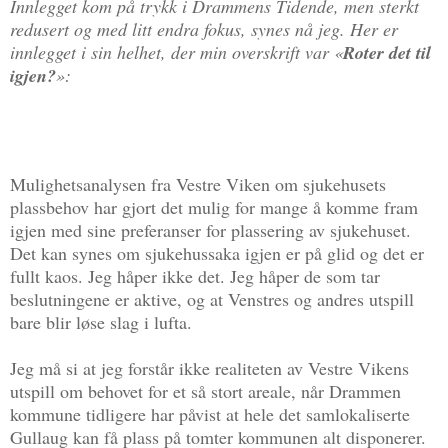
Innlegget kom på trykk i Drammens Tidende, men sterkt
redusert og med litt endra fokus, synes nå jeg. Her er
innlegget i sin helhet, der min overskrift var «
Roter det til
igjen?
»:
Mulighetsanalysen fra Vestre Viken om sjukehusets
plassbehov har gjort det mulig for mange å komme fram
igjen med sine preferanser for plassering av sjukehuset.
Det kan synes om sjukehussaka igjen er på glid og det er
fullt kaos. Jeg håper ikke det. Jeg håper de som tar
beslutningene er aktive, og at Venstres og andres utspill
bare blir løse slag i lufta.
Jeg må si at jeg forstår ikke realiteten av Vestre Vikens
utspill om behovet for et så stort areale, når Drammen
kommune tidligere har påvist at hele det samlokaliserte
Gullaug kan få plass på tomter kommunen alt disponerer.