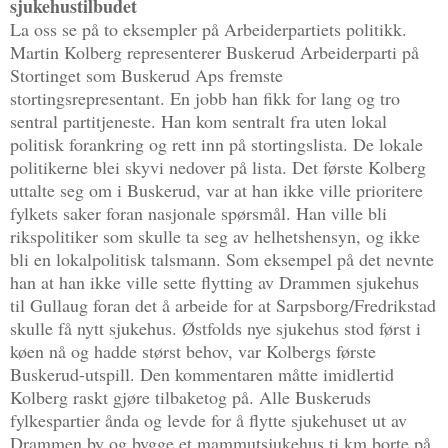
sjukehustilbudet
La oss se på to eksempler på Arbeiderpartiets politikk.
Martin Kolberg representerer Buskerud Arbeiderparti på
Stortinget som Buskerud Aps fremste
stortingsrepresentant. En jobb han fikk for lang og tro
sentral partitjeneste. Han kom sentralt fra uten lokal
politisk forankring og rett inn på stortingslista. De lokale
politikerne blei skyvi nedover på lista. Det første Kolberg
uttalte seg om i Buskerud, var at han ikke ville prioritere
fylkets saker foran nasjonale spørsmål. Han ville bli
rikspolitiker som skulle ta seg av helhetshensyn, og ikke
bli en lokalpolitisk talsmann. Som eksempel på det nevnte
han at han ikke ville sette flytting av Drammen sjukehus
til Gullaug foran det å arbeide for at Sarpsborg/Fredrikstad
skulle få nytt sjukehus. Østfolds nye sjukehus stod først i
køen nå og hadde størst behov, var Kolbergs første
Buskerud-utspill. Den kommentaren måtte imidlertid
Kolberg raskt gjøre tilbaketog på. Alle Buskeruds
fylkespartier ånda og levde for å flytte sjukehuset ut av
Drammen by og bygge et mammutsjukehus ti km borte på