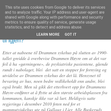
This site uses cookies from Google to deliver its services
Politikus
and to analyze traffic. Your IP address and user-agent are
shared with Google along with performance and security
metrics to ensure quality of service, generate usage
statistics, and to detect and address abuse.
søndag 30. oktober 2011
Drammenserne og sjukehuset: Roter det
LEARN MORE
GOT IT
til igjen?
Etter at naboene til Drammen sykehus på slutten av 1990-
tallet greidde å overbevise Drammen Høyre om at det var
feil å ha «gærningene», de psykiatriske pasientene, gående
rundt i nabolaget, blei det satt en stopper for fornying og
utvidelse av Drammen sykehus der det lå. Hensynet til
bevaring av hus, noen bedre vedlikeholdt enn andre, blei
også brukt. Men så gikk det etterhvert opp for Drammens
Høyre-ordfører at å flytte ut den største arbeidsplassen fra
kommunen, kanskje ikke var så lurt. Heldigvis satte
regjeringa i desember 2010 foten ned for et
mammutsjukehus ute på Gullaug i Lier. Alle Buskeruds