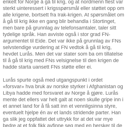
enkelt for Norge å gå til krig, og at nordmenn flest var
sterkt uinteressert i krigsspørsmål eller støttet opp om
alle krigene, bortsett fra Irak-krigen. At spørsmålet om
å gå til krig ikke en gang blir behandla i Stortinget,
men bare på grunnlag av telefonsamtaler, taler sitt
tydelige språk. Han avviste også i stor grad FN-
argumentet til Eide. Det var ikke på grunnlag av FNs
selvstendige vurdering at FN vedtok å gå til krig,
hevdet Lurås. Men det var stater som ba om tillatelse
til å gå til krig med FNs velsignelse til den krigen de
hadde starta uansett FNs støtte eller ei.
Lurås spurte også med utgangspunkt i ordet
«forsvar» hva bruk av norske styrker i Afghanistan og
Libya hadde med forsvaret av Norge å gjøre. Lurås
mente det ellers var helt galt at noen skulle gripe inn i
et annet land for å få satt inn et vennligsinna styre,
eventuelt hjelpe én av et lands stridende parter. Han
ga slik jeg oppfattet det uttrykk for at det var mye
bedre at et folk fikk avfinne seg med en hersker til de