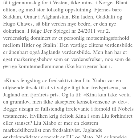
fått gjennomslag for i Vesten, ikke minst i Norge. Blant
eliten, og med stor folkelig oppslutning. Fjernes bare
Saddam, Omar i Afghanistan, Bin laden, Gaddaffi og
Hugo Chaves, så blir verden mye bedre, er den nye
doktrinen. I følge Der Spiegel nr 24/2011 var 2.
verdenskrig dominert av et personlig motsetningsforhold
mellom Hitler og Stalin! Den vestlige elitens verdensbilde
er åpenbart også Jaglands verdensbilde. Men han har et
eget markeringsbehov som en verdensfrelser, noe som de
øvrige komitemedlemmene ikke korrigerer han i.
«Kinas fengsling av fredsaktivisten Liu Xiabo var en
utløsende årsak til at vi valgte å gi han fredsprisen», sa
Jagland om fjorårets pris. Og la til: «Kina kan ikke vedta
en grunnlov, men ikke akseptere konsekvensene av det».
Begge utsagn er fullstendig irrelevante i forhold til Nobels
testamente. Hvilken krig deltok Kina i som Liu forhindret
eller stanset? Liu Xiabo er mer en ekstrem
markedsliberalist enn fredsaktivist. Jaglands
ønskekandidater generelt er EU og Nato. Nå er kanskje