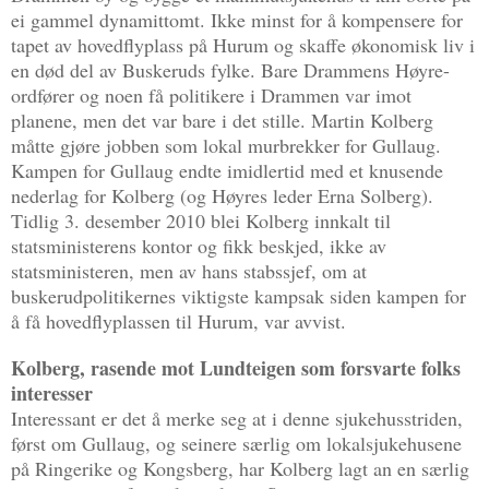
ei gammel dynamittomt. Ikke minst for å kompensere for
tapet av hovedflyplass på Hurum og skaffe økonomisk liv i
en død del av Buskeruds fylke. Bare Drammens Høyre-
ordfører og noen få politikere i Drammen var imot
planene, men det var bare i det stille. Martin Kolberg
måtte gjøre jobben som lokal murbrekker for Gullaug.
Kampen for Gullaug endte imidlertid med et knusende
nederlag for Kolberg (og Høyres leder Erna Solberg).
Tidlig 3. desember 2010 blei Kolberg innkalt til
statsministerens kontor og fikk beskjed, ikke av
statsministeren, men av hans stabssjef, om at
buskerudpolitikernes viktigste kampsak siden kampen for
å få hovedflyplassen til Hurum, var avvist.
Kolberg, rasende mot Lundteigen som forsvarte folks
interesser
Interessant er det å merke seg at i denne sjukehusstriden,
først om Gullaug, og seinere særlig om lokalsjukehusene
på Ringerike og Kongsberg, har Kolberg lagt an en særlig