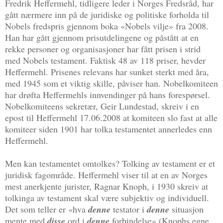
Fredrik Heffermehl, tidligere leder i Norges Fredsråd, har
gått nærmere inn på de juridiske og politiske forholda til
Nobels fredspris gjennom boka «Nobels vilje» fra 2008.
Han har gått gjennom prisutdelingene og påstått at en
rekke personer og organisasjoner har fått prisen i strid
med Nobels testament. Faktisk 48 av 118 priser, hevder
Heffermehl. Prisenes relevans har sunket sterkt med åra,
med 1945 som et viktig skille, påviser han. Nobelkomiteen
har drøfta Heffermehls innvendinger på hans forespørsel.
Nobelkomiteens sekretær, Geir Lundestad, skreiv i en
epost til Heffermehl 17.06.2008 at komiteen slo fast at alle
komiteer siden 1901 har tolka testamentet annerledes enn
Heffermehl.
Men kan testamentet omtolkes? Tolking av testament er et
juridisk fagområde. Heffermehl viser til at en av Norges
mest anerkjente jurister, Ragnar Knoph, i 1930 skreiv at
tolkinga av testament skal være subjektiv og individuell.
Det som teller er «hva
denne
testator i
denne
situasjon
mente med
disse
ord i
denne
forbindelse» (Knophs egne