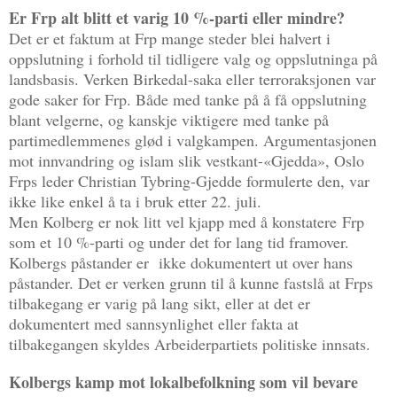
Er Frp alt blitt et varig 10 %-parti eller mindre?
Det er et faktum at Frp mange steder blei halvert i
oppslutning i forhold til tidligere valg og oppslutninga på
landsbasis. Verken Birkedal-saka eller terroraksjonen var
gode saker for Frp. Både med tanke på å få oppslutning
blant velgerne, og kanskje viktigere med tanke på
partimedlemmenes glød i valgkampen. Argumentasjonen
mot innvandring og islam slik vestkant-«Gjedda», Oslo
Frps leder Christian Tybring-Gjedde formulerte den, var
ikke like enkel å ta i bruk etter 22. juli.
Men Kolberg er nok litt vel kjapp med å konstatere Frp
som et 10 %-parti og under det for lang tid framover.
Kolbergs påstander er ikke dokumentert ut over hans
påstander. Det er verken grunn til å kunne fastslå at Frps
tilbakegang er varig på lang sikt, eller at det er
dokumentert med sannsynlighet eller fakta at
tilbakegangen skyldes Arbeiderpartiets politiske innsats.
Kolbergs kamp mot lokalbefolkning som vil bevare