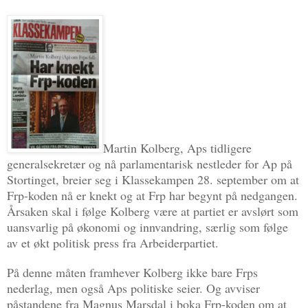
Martin Kolberg, Aps tidligere
generalsekretær og nå parlamentarisk nestleder for Ap på
Stortinget, breier seg i Klassekampen 28. september om at
Frp-koden nå er knekt og at Frp har begynt på nedgangen.
Årsaken skal i følge Kolberg være at partiet er avslørt som
uansvarlig på økonomi og innvandring, særlig som følge
av et økt politisk press fra Arbeiderpartiet.
På denne måten framhever Kolberg ikke bare Frps
nederlag, men også Aps politiske seier. Og avviser
påstandene fra Magnus Marsdal i boka Frp-koden om at