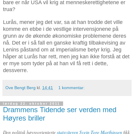
bare er når USA vil krig at menneskerettighetene er
trua?
Lurås, mener jeg det var, sa at han trodde det ville
komme en ebbe i de vestlige intervensjonene på
grunn av de økende økonomiske problemene deres
nå. Det er i så fall en ganske kraftig tilbakevising av
Lenins påstand om at imperialisme betyr krig. Jeg
håper at Lurås har rett, men jeg kan ikke forstå at det
er mye som tyder på at han vil få rett i dette,
dessverre.
Ove Bengt Berg
kl.
14:41
1 kommentar:
lørdag 22. oktober 2011
Drammens Tidende ser verden med
Høyres briller
Den politisk høyreorienterte
statsviteren Svein Tore Marthinsen
fikk