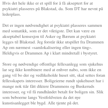
Hvis det hele ikke er et spill for å få akseptert for at
psykiatri plasseres på Blakstad, da. Som DT har nevnt på
lederplass.
Det er ingen nødvendighet at psykiatri plasseres sammen
med somatikk, som er det viktigste. Det kan være en
akseptabel konsesjon til Asker og Bærum at psykiatri
legges til Blakstad. Jeg forstår ikke utspillet fra Drammen
Ap om nærmest «samlokalisering eller ingen ting».
Heldigvis er Drammen Ap i klart mindretall i bystyret.
Store og nødvendige offentlige fellesanlegg som sjukehus
lar seg ikke kombinere med at enhver nabo, som ikke en
gang vil bo der og vedlikeholde huset sitt, skal settes foran
fellesskapets interesser. Boligeierne rundt sjukehuset har i
mange nok tiår fått diktere Drammens og Buskeruds
interesser, og vil få rundhåndet betalt for boligen sin. Slik
som beboerne langs Vestfoldveien da det nye
kunstisanlegget ble bygd. Alle tjente på det.