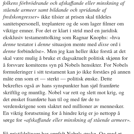
folkens förbrödrande och afskaffande eller minskning af
stående armeer samt bildande och spridande af
fredskongresser
» ikke
tilsier at prisen skal tildeles
sanitetspersonell, treplantere og de som lager filmer om
viktige emner. For det er klart i strid med en juridisk
eksklusiv testamenttolking som Ragnar Knophs:
«hva
denne
testator i
denne
situasjon mente med
disse
ord i
denne
forbindelse».
Men jeg kan heller ikke forstå at det
skal være mulig å bruke et dagsaktuelt politisk skjønn for
å forsvare komiteens syn på Nobels hensikter. For Nobels
formuleringer i sitt testament kan jo ikke forståes på annen
måte enn som et — sterkt — politisk ønske. Dette
bekreftes også av hans synspunkter han sjøl framførte
skriftlig og muntlig. Nobel var rett og slett mot krig, og
det ønsket framførte han til og med før de to
verdenskrigene som slaktet ned millioner av mennesker.
En viktig forutsetning for å hindre krig er jo nettopp å
sørge for «
afskaffande eller minskning af stående armeer».
Få pristildelinger har oppfylt Nobels ønske. Og med et