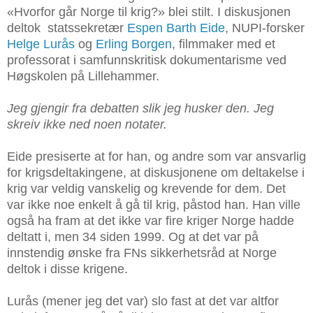
«Hvorfor går Norge til krig?» blei stilt. I diskusjonen
deltok statssekretær
Espen Barth Eide
, NUPI-forsker
Helge Lurås
og
Erling Borgen
, filmmaker med et
professorat i samfunnskritisk dokumentarisme ved
Høgskolen på Lillehammer.
Jeg gjengir fra debatten slik jeg husker den. Jeg
skreiv ikke ned noen notater.
Eide presiserte at for han, og andre som var ansvarlig
for krigsdeltakingene, at diskusjonene om deltakelse i
krig var veldig vanskelig og krevende for dem. Det
var ikke noe enkelt å gå til krig, påstod han. Han ville
også ha fram at det ikke var fire kriger Norge hadde
deltatt i, men 34 siden 1999. Og at det var på
innstendig ønske fra FNs sikkerhetsråd at Norge
deltok i disse krigene.
Lurås (mener jeg det var) slo fast at det var altfor