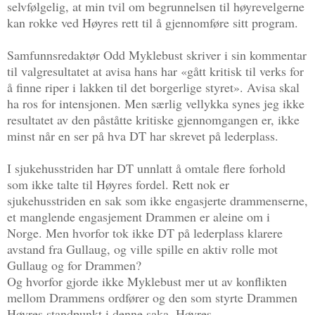
selvfølgelig, at min tvil om begrunnelsen til høyrevelgerne
kan rokke ved Høyres rett til å gjennomføre sitt program.
Samfunnsredaktør Odd Myklebust skriver i sin kommentar
til valgresultatet at avisa hans har «gått kritisk til verks for
å finne riper i lakken til det borgerlige styret». Avisa skal
ha ros for intensjonen. Men særlig vellykka synes jeg ikke
resultatet av den påståtte kritiske gjennomgangen er, ikke
minst når en ser på hva DT har skrevet på lederplass.
I sjukehusstriden har DT unnlatt å omtale flere forhold
som ikke talte til Høyres fordel. Rett nok er
sjukehusstriden en sak som ikke engasjerte drammenserne,
et manglende engasjement Drammen er aleine om i
Norge. Men hvorfor tok ikke DT på lederplass klarere
avstand fra Gullaug, og ville spille en aktiv rolle mot
Gullaug og for Drammen?
Og hvorfor gjorde ikke Myklebust mer ut av konflikten
mellom Drammens ordfører og den som styrte Drammen
Høyres standpunkt i denne saka, Høyres