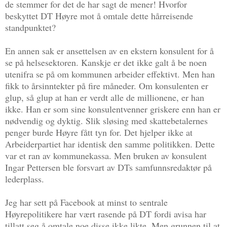
de stemmer for det de har sagt de mener! Hvorfor
beskyttet DT Høyre mot å omtale dette hårreisende
standpunktet?
En annen sak er ansettelsen av en ekstern konsulent for å
se på helsesektoren. Kanskje er det ikke galt å be noen
utenifra se på om kommunen arbeider effektivt. Men han
fikk to årsinntekter på fire måneder. Om konsulenten er
glup, så glup at han er verdt alle de millionene, er han
ikke. Han er som sine konsulentvenner griskere enn han er
nødvendig og dyktig. Slik sløsing med skattebetalernes
penger burde Høyre fått tyn for. Det hjelper ikke at
Arbeiderpartiet har identisk den samme politikken. Dette
var et ran av kommunekassa. Men bruken av konsulent
Ingar Pettersen ble forsvart av DTs samfunnsredaktør på
lederplass.
Jeg har sett på Facebook at minst to sentrale
Høyrepolitikere har vært rasende på DT fordi avisa har
tillatt seg å omtale noe disse ikke likte. Men grunnen til at