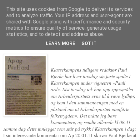
This site uses cookies from Google to deliver its services
Politikus
and to analyze traffic. Your IP address and user-agent are
shared with Google along with performance and security
metrics to ensure quality of service, generate usage
statistics, and to detect and address abuse.
torsdag 27. januar 2011
Ap innførte ikke folketrygden
LEARN MORE
GOT IT
Klassekampens tidligere redaktør Paul
Bjerke har hver torsdag sin faste spalte i
Klassekampen under vignetten «Pauli
ord». Sist torsdag tok han opp spørsmålet
om Arbeiderpartiets evne til å være lydhør,
og kom i den sammenhengen med en
påstand om at Arbeiderpartiet «innførte
folketrygden». Det måtte jeg bare
kommentere, og sendte allerede kl 08.31
samme dag dette innlegget som står på trykk i Klassekampen i dag:
I sin interessante kommentar om Ap 20.01.11 skriver Paul Bjerke at