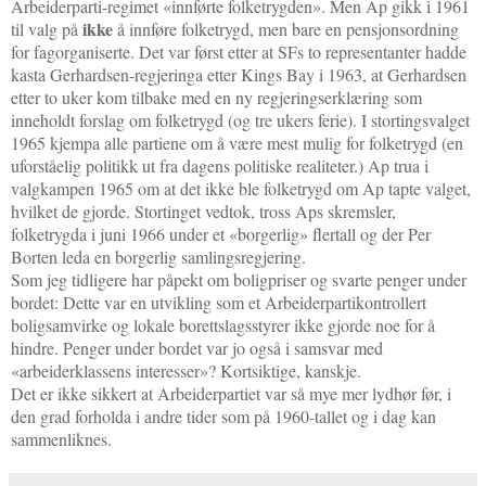
Arbeiderparti-regimet «innførte folketrygden». Men Ap gikk i 1961
ikke
til valg på
å innføre folketrygd, men bare en pensjonsordning
for fagorganiserte. Det var først etter at SFs to representanter hadde
kasta Gerhardsen-regjeringa etter Kings Bay i 1963, at Gerhardsen
etter to uker kom tilbake med en ny regjeringserklæring som
inneholdt forslag om folketrygd (og tre ukers ferie). I stortingsvalget
1965 kjempa alle partiene om å være mest mulig for folketrygd (en
uforståelig politikk ut fra dagens politiske realiteter.) Ap trua i
valgkampen 1965 om at det ikke ble folketrygd om Ap tapte valget,
hvilket de gjorde. Stortinget vedtok, tross Aps skremsler,
folketrygda i juni 1966 under et «borgerlig» flertall og der Per
Borten leda en borgerlig samlingsregjering.
Som jeg tidligere har påpekt om boligpriser og svarte penger under
bordet: Dette var en utvikling som et Arbeiderpartikontrollert
boligsamvirke og lokale borettslagsstyrer ikke gjorde noe for å
hindre. Penger under bordet var jo også i samsvar med
«arbeiderklassens interesser»? Kortsiktige, kanskje.
Det er ikke sikkert at Arbeiderpartiet var så mye mer lydhør før, i
den grad forholda i andre tider som på 1960-tallet og i dag kan
sammenliknes.