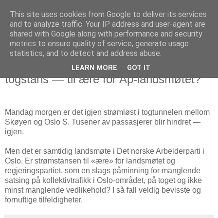
This site uses cookies from Google to deliver its services
Politikus
and to analyze traffic. Your IP address and user-agent are
shared with Google along with performance and security
metrics to ensure quality of service, generate usage
statistics, and to detect and address abuse.
mandag 20. april 2009
Strømløst i Oslo-tunnelen igjen og
LEARN MORE
GOT IT
togstans — til ære for Ap-landsmøtet?
Mandag morgen er det igjen strømløst i togtunnelen mellom
Skøyen og Oslo S. Tusener av passasjerer blir hindret —
igjen.
Men det er samtidig landsmøte i Det norske Arbeiderparti i
Oslo. Er strømstansen til «ære» for landsmøtet og
regjeringspartiet, som en slags påminning for manglende
satsing på kollektivtrafikk i Oslo-området, på toget og ikke
minst manglende vedlikehold? I så fall veldig bevisste og
fornuftige tilfeldigheter.