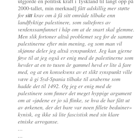
utgjorde en politisk kraft i Tyskland til langt opp på
2000-tallet, min merknad]
fått adskillig mer støtte
for
sitt
krav om å få sitt område tilbake enn
landflyktige palestinere, som sultefores av
verdenssamfunnet i håp om at de snart skal glemme.
Men slik fortoner altså problemet seg for de samme
palestinerne efter min mening, og som man vil
skjønne deler jeg altså synspunktet. Jeg kan gjerne
føye til at jeg også er enig med de palestinerne som
hevder at en to tusen år gammel hevd er lite å fare
med, og at en konsekvens av et slikt synspunkt ville
være å gi Syd-Spania tilbake til araberne som
hadde det til 1492. Og jeg er enig med de
palestinere som finner det meget hyppige argument
om at «jødene er jo så flinke, se hva
de
har fått ut
av ørkenen, der det bare var noen fillete beduiner»
kynisk, og ikke så lite fascistisk med sin klare
etniske arroganse.
…
…