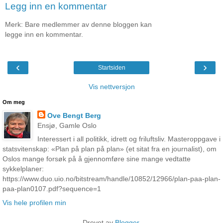
Legg inn en kommentar
Merk: Bare medlemmer av denne bloggen kan
legge inn en kommentar.
‹
›
Startsiden
Vis nettversjon
Om meg
Ove Bengt Berg
Ensjø, Gamle Oslo
Interessert i all politikk, idrett og friluftsliv. Masteroppgave i
statsvitenskap: «Plan på plan på plan» (et sitat fra en journalist), om
Oslos mange forsøk på å gjennomføre sine mange vedtatte
sykkelplaner:
https://www.duo.uio.no/bitstream/handle/10852/12966/plan-paa-plan-
paa-plan0107.pdf?sequence=1
Vis hele profilen min
Drevet av
Blogger
.