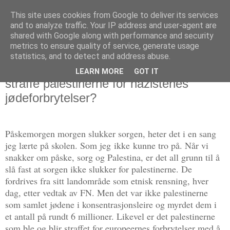
This site uses cookies from Google to deliver its services
Politikus
and to analyze traffic. Your IP address and user-agent are
shared with Google along with performance and security
metrics to ensure quality of service, generate usage
statistics, and to detect and address abuse.
søndag 16. april 2017
Påskemorgen slukker sorgen? Hvorfor
LEARN MORE
GOT IT
straffe palestinerne for nazistenes
jødeforbrytelser?
Påskemorgen morgen slukker sorgen, heter det i en sang
jeg lærte på skolen. Som jeg
ikke
kunne tro på. Når vi
snakker om påske, sorg og Palestina, er det all grunn til å
slå fast at sorgen ikke slukker for palestinerne. De
fordrives fra sitt landområde som etnisk rensning, hver
dag, etter vedtak av FN. Men det var ikke palestinerne
som samlet jødene i konsentrasjonsleire og myrdet dem i
et antall på rundt 6 millioner. Likevel er det palestinerne
som ble og blir straffet for europeernes forbrytelser med å