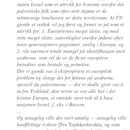
staten Israel som et uttrykk for kynisme overfor det
palestinske folk som efter mitt skjønn er de
rettmessige innehavere av dette territorium. At FN
gjorde et vedtak vil jeg først og fremst se på som et
uttrykk for: 1. Européernes meget slette, og med
rette meget slette, samvittighet overfor jødene efter
noen generasjoners pogromer, særlig i Europa, og
2. vår nærmest totale mangel på identifikasjon med
araberne, som vel de av de fleste européere
betraktes som brutale og primitive.
Det vi gjorde var å ekspropriere et européisk
problem og slenge det for føttene på araberne,
spesielt da palestinerne — det vi skulle gjort var å
ta fra Tyskland, den verste av oss alle her i det
kristne Europa, et område stort nok til å huse
nasjonen Israel, f. eks. i Bayern.
…
Og antagelig ville det vært umulig — antagelig ville
landflyktige tyskere
[Fra Tsjekkoslavakia, og som