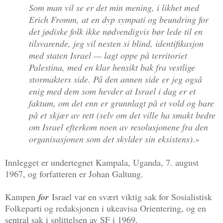
Som man vil se er det min mening, i likhet med
Erich Fromm, at en dyp sympati og beundring for
det jødiske folk ikke nødvendigvis bør lede til en
tilsvarende, jeg vil nesten si blind, identifikasjon
med staten Israel — lagt oppe på territoriet
Palestina, med en klar hensikt bak fra vestlige
stormakters side. På den annen side er jeg også
enig med dem som hevder at Israel i dag er et
faktum, om det enn er grunnlagt på et vold og bare
på et skjær av rett (selv om det ville ha smakt bedre
om Israel efterkom noen av resolusjonene fra den
organisasjonen som det skylder sin eksistens)
.
»
Innlegget er undertegnet Kampala, Uganda, 7. august
1967, og forfatteren er Johan Galtung.
Kampen
for
Israel var en svært viktig sak for Sosialistisk
Folkeparti og redaksjonen i ukeavisa Orientering, og en
sentral sak i splittelsen av SF i 1969.