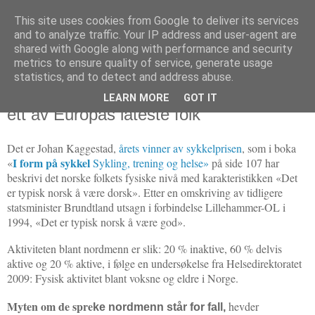
This site uses cookies from Google to deliver its services
Politikus
and to analyze traffic. Your IP address and user-agent are
shared with Google along with performance and security
metrics to ensure quality of service, generate usage
statistics, and to detect and address abuse.
lørdag 30. oktober 2010
«Det er typisk norsk å være dorsk» —
LEARN MORE
GOT IT
ett av Europas lateste folk
Det er Johan Kaggestad,
årets vinner av sykkelprisen
, som i boka
I form på sykkel
«
Sykling, trening og helse»
på side 107 har
beskrivi det norske folkets fysiske nivå med karakteristikken «Det
er typisk norsk å være dorsk». Etter en omskriving av tidligere
statsminister Brundtland utsagn i forbindelse Lillehammer-OL i
1994, «Det er typisk norsk å være god».
Aktiviteten blant nordmenn er slik:
20 % inaktive,
60 % delvis
aktive og
20 % aktive, i følge
en undersøkelse fra
Helsedirektoratet
2009: Fysisk aktivitet blant voksne og eldre i Norge.
Myten om de spre
hevder
ke nordmenn står for fall,