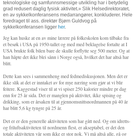
teknologiske og samfunnsmessige utvikling har i
betydelig
grad redusert daglig fysisk aktivitet.» S
lik Helsedirektoratet,
en av sykkelkonferansens medarrangører, konkluderer. Hele
foredraget til ass. direktør Bjørn Guldvog på
sykkelkonferansen ligger
her
.
Jeg kan huske at en av mine lærere på folkeskolen kom tilbake fra
et besøk i USA på 1950-tallet og med med beklagelse fortalte at I
USA brukte folk bilen bare de skulle forflytte seg 500 meter. Og at
han håpte det ikke blei sånn i Norge også, hvilket det har altså har
blitt.
Dette kan sees i sammenheng med fedmediskusjonen. Men det er
ikke slik at det er inntaket av for mye næring som gjør at vi blir
feitere. Kaggestad viser til at vi spiser 250 kalorier mindre pr dag
enn for 25 år sida. Det er manglen på aktivitet,
ikke spising og
drikking,
som er årsaken til at gjennomsnittsnordmannen på 40 år
har blitt 5,6 kg tyngre på 25 år.
Det er er den generelle aktiviteten som har gått ned. Og om idretts-
og friluftsaktiviteten til nordmenn flest, er akseptabel, er det den
totale aktiviteten vår som ikke er stor nok. Vi må altså alle, gå og