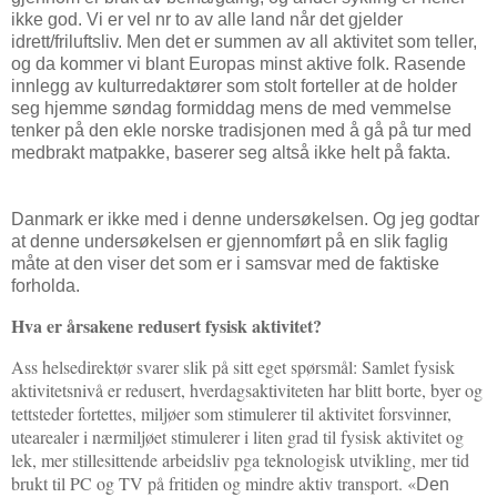
ikke god. Vi er vel nr to av alle land når det gjelder
idrett/friluftsliv. Men det er summen av all aktivitet som teller,
og da kommer vi blant Europas minst aktive folk. Rasende
innlegg av kulturredaktører som stolt forteller at de holder
seg hjemme søndag formiddag mens de med vemmelse
tenker på den ekle norske tradisjonen med å gå på tur med
medbrakt matpakke, baserer seg altså ikke helt på fakta.
Danmark er ikke med i denne undersøkelsen. Og jeg godtar
at denne undersøkelsen er gjennomført på en slik faglig
måte at den viser det som er i samsvar med de faktiske
forholda.
Hva er årsakene
redusert fysisk aktivitet?
Ass helsedirektør svarer slik på sitt eget spørsmål:
Samlet fysisk
aktivitetsnivå er redusert, h
verdagsaktiviteten har blitt borte, b
yer og
tettsteder fortettes,
miljøer som stimulerer til aktivitet forsvinner,
u
tearealer i nærmiljøet stimulerer i liten grad til fysisk aktivitet og
lek, m
er stillesittende arbeidsliv pga teknologisk utvikling, m
er tid
brukt til PC og TV på fritiden og
mindre aktiv transport. «
Den