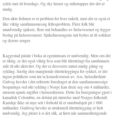
sykle mer til hverdags. Og sky heiser og rulletrapper der det er
mulig.
Den økte fedmen er et problem for hver enkelt, men det er også et
like viktig samfunnsmessig fellesproblem. Flere folk blir
unødvendig sjukere, flere må behandles av helsevesenet og legger
beslag på helseressurser. Sjukehussengene må byttes ut til solidere
og dyrere senger.
Kaggestad påstår i boka at egeninnsats er nødvendig. Men om det
er riktig, er det også viktig hva som blir tilrettelagt fra samfunnets
side til økt aktivitet. Og det er dessverre minst mulig gåing og
sykling. Særlig den manglende tilrettelegginga for sykkel, er det
ingen politikere som tør ta konsekvensen av. Ass. helsedirektør
Gulvog hevder i det refererte foredraget at den samfunnsmessige
besparinga ved økt sykling i Norge kan dreie seg om 4 milliarder,
utenom sparte utgifter i helsesektoren. Dette fra beregninger gjort i
kanadisk Colombia, en delstat på størrelse med Norges folketall.
Kanskje ikke så mye sett i forhold til et statsbudsjett på 1 000
milliarder. Guldvog hevder at strukturell tilrettelegging er helt
nødvendig. Jeg pleier å si det slik, at først når sammenhengende