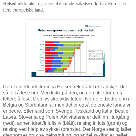
Helsedirektoratet, og viser til en undersøkelse utført av Eurostat i
flere europeiske land.
Den kopierte «foilen» fra Helsedirektoratet er kanskje ikke
så lett å lese her. Men klikk på den, og den blir større og
lettere å lese. Den fysiske aktiviteten i Norge er bedre enn i
Belgia og Storbritannia, men det er også de eneste landa vi
er bedre. Etter land som Sverige, Tyskland og Italia. Best er
Latvia, Slovenia og Polen. Aktivitetene er delt inn i turgåing
(rødt), annen idrett/friluftsliv (blått), reising til fots (grønt) og
reising ved hjelp av sykkel (oransje). Der Norge særlig faller
gjennom er bruk av beina/gåing, og andel sykling er heller