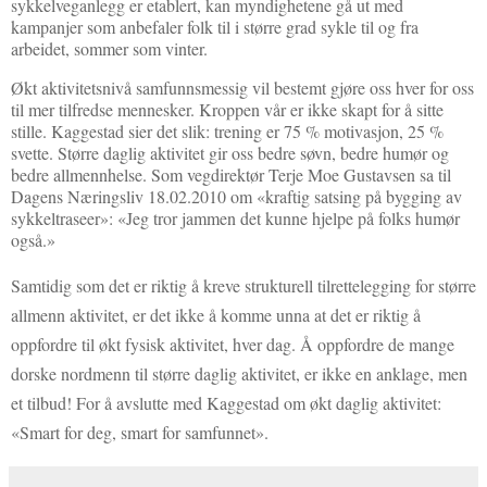
sykkelveganlegg er etablert, kan myndighetene gå ut med
kampanjer som anbefaler folk til i større grad sykle til og fra
arbeidet, sommer som vinter.
Økt aktivitetsnivå samfunnsmessig vil bestemt gjøre oss hver for oss
til mer tilfredse mennesker. Kroppen vår er ikke skapt for å sitte
stille. Kaggestad sier det slik: trening er 75 % motivasjon, 25 %
svette. Større daglig aktivitet gir oss bedre søvn, bedre humør og
bedre allmennhelse. Som vegdirektør Terje Moe Gustavsen sa til
Dagens Næringsliv 18.02.2010 om «kraftig satsing på bygging av
sykkeltraseer»: «Jeg tror jammen det kunne hjelpe på folks humør
også.»
Samtidig som det er riktig å kreve strukturell tilrettelegging for større
allmenn aktivitet, er det ikke å komme unna at det er riktig å
oppfordre til økt fysisk aktivitet, hver dag. Å oppfordre de mange
dorske nordmenn til større daglig aktivitet, er ikke en anklage, men
et tilbud! For å avslutte med Kaggestad om økt daglig aktivitet:
«Smart for deg, smart for samfunnet».