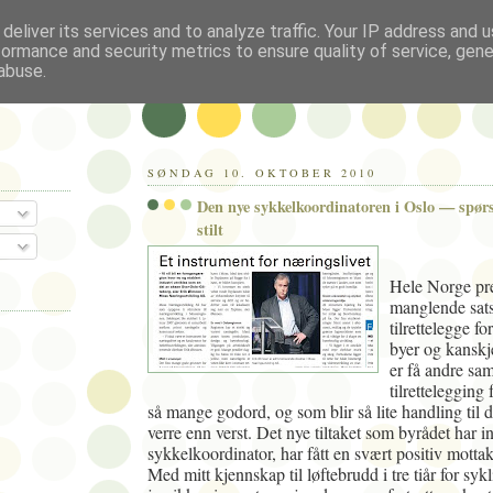
deliver its services and to analyze traffic. Your IP address and 
formance and security metrics to ensure quality of service, gen
abuse.
SØNDAG 10. OKTOBER 2010
Den nye sykkelkoordinatoren i Oslo — spør
stilt
Hele Norge pr
manglende sats
tilrettelegge fo
byer og kanskje
er få andre sa
tilrettelegging
så mange godord, og som blir så lite handling til d
verre enn verst. Det nye tiltaket som byrådet har ini
sykkelkoordinator, har fått en svært positiv motta
Med mitt kjennskap til løftebrudd i tre tiår for syk