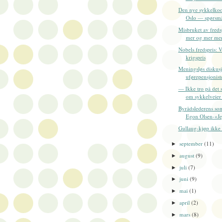
Den nye sykkelkoo
Oslo — spørsmå
Misbruket av freds
mer og mer men
Nobels fredspris: V
krigspris
Meningsløs diskusj
uførepensjoniste
— Ikke tro på det s
om sykkelveier i
Byrådslederens som
Egon Olsen-«Jeg
Gullaug-kjøp ikke
september
(11)
►
august
(9)
►
juli
(7)
►
juni
(9)
►
mai
(1)
►
april
(2)
►
mars
(8)
►