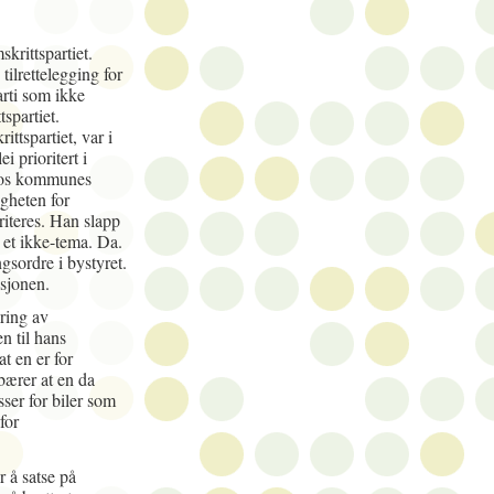
krittspartiet.
 tilrettelegging for
arti som ikke
tspartiet.
ttspartiet, var i
i prioritert i
slos kommunes
gheten for
riteres. Han slapp
r et ikke-tema. Da.
ngsordre i bystyret.
sjonen.
øring av
en til hans
at en er for
bærer at en da
sser for biler som
for
r å satse på