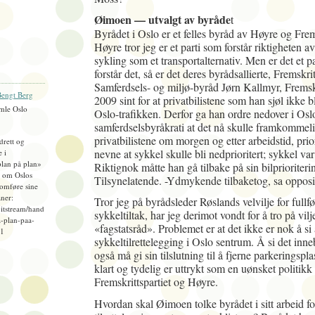
Øimoen — utvalgt av byråde
t
Byrådet i Oslo er et felles byråd av Høyre og Frems
Høyre tror jeg er et parti som forstår riktigheten av
sykling som et transportalternativ. Men er det et p
forstår det, så er det deres byrådsallierte, Fremskrit
Samferdsels- og miljø-byråd Jørn Kallmyr, Fremskri
engt Berg
2009 sint for at privatbilistene som han sjøl ikke ble
mle Oslo
Oslo-trafikken. Derfor ga han ordre nedover i O
samferdselsbyråkrati at det nå skulle framkommeli
privatbilistene om morgen og etter arbeidstid, prio
idrett og
nevne at sykkel skulle bli nedprioritert; sykkel va
e i
plan på plan»
Riktignok måtte han gå tilbake på sin bilprioriteri
), om Oslos
Tilsynelatende. -Ydmykende tilbaketog, sa opposi
omføre sine
ner:
Tror jeg på byrådsleder Røslands velvilje for fullf
bitstream/hand
sykkeltiltak, har jeg derimot vondt for å tro på vilj
-plan-paa-
«fagstatsråd». Problemet er at det ikke er nok å si 
=1
sykkeltilrettelegging i Oslo sentrum. Å si det inne
også må gi sin tilslutning til å fjerne parkeringspla
klart og tydelig er uttrykt som en uønsket politikk 
Fremskrittspartiet og Høyre.
Hvordan skal Øimoen tolke byrådet i sitt arbeid fo