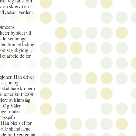
isk. Jeg får si om
sen skreiv i en
flytelse i verden:
 Øimoens
heter byrådet vil
s forventninger.
ter. Som et bidrag
ort seg skyldig i,
 et arbeid de for
sjoner. Han driver
isasjon og
 skattbare kroner i
llioner kr. I 2008
flere avisinnslag
r. Og Våler
nger under
gssjef i
Han blei sjef for
 alle skandalene
gle-treff verken på