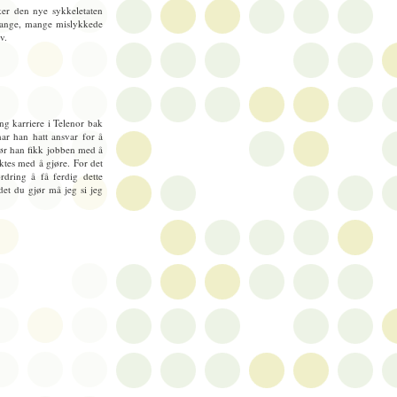
ker den nye sykkeletaten
 mange, mange mislykkede
v.
g karriere i Telenor bak
ar han hatt ansvar for å
før han fikk jobben med å
tes med å gjøre. For det
rdring å få ferdig dette
det du gjør må jeg si jeg