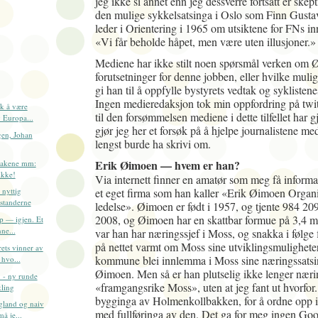
jeg ikke si annet enn jeg dessverre fortsatt er skept
den mulige sykkelsatsinga i Oslo som Finn Gustav
leder i Orientering i 1965 om utsiktene for FNs inn
«Vi får beholde håpet, men være uten illusjoner.»
Mediene har ikke stilt noen spørsmål verken om
forutsetninger for denne jobben, eller hvilke mulig
gi han til å oppfylle bystyrets vedtak og syklistene
Ingen medieredaksjon tok min oppfordring på twit
sk å være
til den forsømmelsen mediene i dette tilfellet har gj
 Europa...
gjør jeg her et forsøk på å hjelpe journalistene med
gen, Johan
lengst burde ha skrivi om.
Erik Øimoen — hvem er han?
dsakene mm:
ikke!
Via internett finner en amatør som meg få informa
et eget firma som han kaller «Erik Øimoen Organ
 nyttig
standerne
ledelse». Øimoen er født i 1957, og tjente 984 209
2008, og Øimoen har en skattbar formue på 3,4 mi
p — igjen. Et
nne...
var han har næringssjef i Moss, og snakka i følge 
på nettet varmt om Moss sine utviklingsmulighete
ets vinner av
kommune blei innlemma i Moss sine næringssatsi
hvo...
Øimoen. Men så er han plutselig ikke lenger nærin
 - ny runde
«framgangsrike Moss», uten at jeg fant ut hvorfor. 
ling
bygginga av Holmenkollbakken, for å ordne opp i
gland og naiv
med fullføringa av den. Det ga for meg ingen Goo
å je...