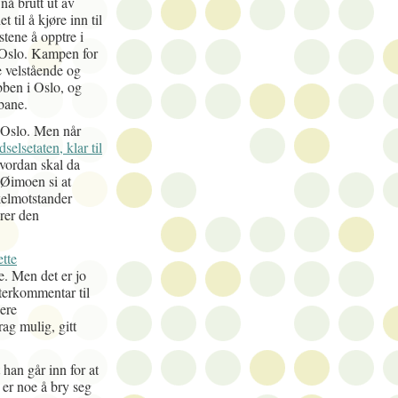
nå brutt ut av
 til å kjøre inn til
stene å opptre i
l Oslo. Kampen for
de velstående og
bben i Oslo, og
bane.
i Oslo. Men når
selsetaten, klar til
hvordan skal da
 Øimoen si at
kkelmotstander
rer den
ette
e. Men det er jo
terkommentar til
sere
ag mulig, gitt
han går inn for at
 er noe å bry seg