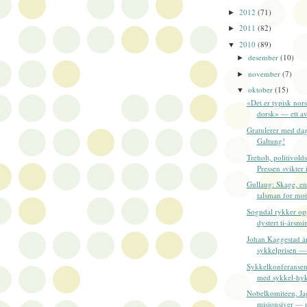
2012
(71)
►
2011
(82)
►
2010
(89)
▼
desember
(10)
►
november
(7)
►
oktober
(15)
▼
«Det er typisk nor
dorsk» — ett av
Gratulerer med da
Galtung!
Treholt, politivol
Pressen svikter 
Gullaug: Skage, en
talsman for mot
Sogndal rykker op
dystert ti-årsmi
Johan Kaggestad år
sykkelprisen — 
Sykkelkonferansen
med sykkel-hyk
Nobelkomiteen, Ja
misjonsiver — m