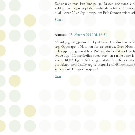
Det er mye man kan lure på, ja. På den ene siden vir
veldig lovende, men på den andre siden har vi jo sett
tiltak i over 20 år. Jeg lurer på om Erik Øimoen sykler sel
Svar
Anonym
13. oktober 2010 kl. 16:31
Så vidt jeg vet gjennom bekjentskaper har Øimoen en lan
seg. Oppdraget i Moss var for en periode. Etter Moss h
dele opp og legge ned hele Park og idretts etaten i Oslo 
rydde opp i Holmenkollen rotet, noe han i mine øyne lyk
var et ROT! Jeg er helt enig i at det kan bli en utfo
prosjektet, men å stille seg så skeptiske til Øimoen som 
syns er rart. Gi fyren en sjanse!
Svar