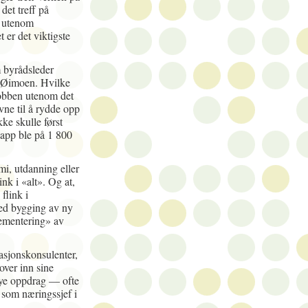
et treff på
, utenom
er det viktigste
 byrådsleder
g Øimoen. Hvilke
jobben utenom det
vne til å rydde opp
e skulle først
lapp ble på 1 800
i, utdanning eller
link i «alt». Og at,
 flink i
med bygging av ny
lementering» av
asjonskonsulenter,
over inn sine
 nye oppdrag — ofte
n som næringssjef i