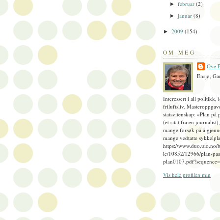
februar
(2)
►
januar
(8)
►
2009
(154)
►
OM MEG
Ove B
Ensjø, Ga
Interessert i all politikk, 
friluftsliv. Masteroppgav
statsvitenskap: «Plan på 
(et sitat fra en journalist
mange forsøk på å gjenn
mange vedtatte sykkelpla
https://www.duo.uio.no/
le/10852/12966/plan-paa
plan0107.pdf?sequence
Vis hele profilen min