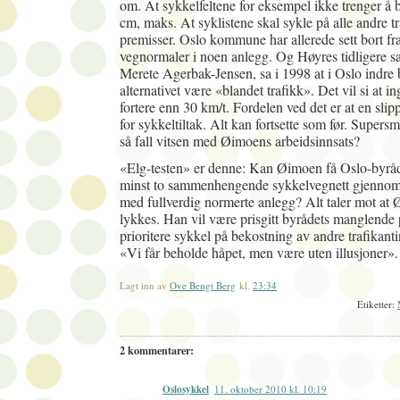
om. At sykkelfeltene for eksempel ikke trenger å b
cm, maks. At syklistene skal sykle på alle andre tr
premisser. Oslo kommune har allerede sett bort fr
vegnormaler i noen anlegg. Og Høyres tidligere s
Merete Agerbak-Jensen, sa i 1998 at i Oslo indre 
alternativet være «blandet trafikk». Det vil si at i
fortere enn 30 km/t. Fordelen ved det er at en slippe
for sykkeltiltak. Alt kan fortsette som før. Supers
så fall vitsen med Øimoens arbeidsinnsats?
«Elg-testen» er denne: Kan Øimoen få Oslo-byrådet
minst to sammenhengende sykkelvegnett gjennom
med fullverdig normerte anlegg?
Alt taler mot at
lykkes. Han vil være prisgitt byrådets manglende po
prioritere sykkel på bekostning av andre trafikant
«Vi får beholde håpet, men være uten illusjoner».
Lagt inn av
Ove Bengt Berg
kl.
23:34
Etiketter:
2 kommentarer:
Oslosykkel
11. oktober 2010 kl. 10:19