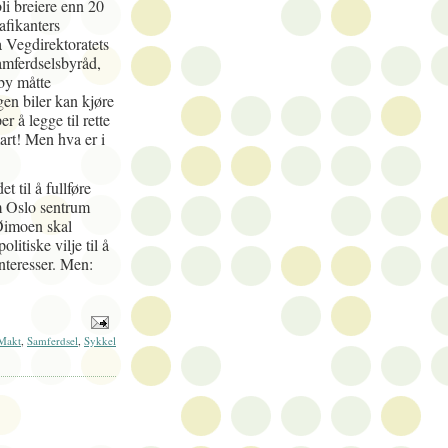
li breiere enn 20
afikanters
a Vegdirektoratets
amferdselsbyråd,
by måtte
ngen biler kan kjøre
r å legge til rette
mart! Men hva er i
 til å fullføre
 Oslo sentrum
 Øimoen skal
litiske vilje til å
interesser. Men:
Makt
,
Samferdsel
,
Sykkel