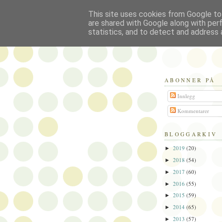
This site uses cookies from Google to 
Politikus
are shared with Google along with per
statistics, and to detect and address 
ABONNER PÅ
Innlegg
Kommentarer
BLOGGARKIV
2019
(20)
►
2018
(54)
►
2017
(60)
►
2016
(55)
►
2015
(59)
►
2014
(65)
►
2013
(57)
►