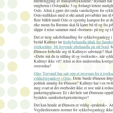
tilrettelegging av transportsyklistene? Byrådet har 
enigheten i Oslopakke 3 og forlangt lettere mulighet
Oslo. Altså å gjøre det enda vanskeligere for sykli
Oslo-trafikken med et økt antall privatbiler inn ti
flere bilfelt inntil Oslo er egentlig kampen for at 
rike menn fra Bærum skal få kjøre bil til og fra jo
slippe å reise sammen med «bermen» på tog og t-
Det er treig saksbehandling for sykkelveganlegg 
byråd Kallmyr lar
ferdigbehandla tiltak fra Samferd
iverksetting, bli liggende ubehandla på sitt bord
, 
Øimoen forholde seg til Kallmyrs sabotasje? Skal
«Dette må du ta stilling til og iverksette», når sy
Kallmyr ikke vil? Altså at den underordna korrige
overordna?
Olav Torvund har satt opp et program for å iverks
sykkelveganlegg i Oslo
. Dette burde Øimoen følg
politisk umulig for Øimoen?
Kallmyr har i en twit
meg svart at det overhodet ikke er noe mål å redu
parkeringsplasser. Er i det hele tatt Øimoens oppdr
byrådets samferdselsprioriteringer?
Det kan hende at Øimoen er veldig «praktisk». At 
Vegdirektoratets normer for sykkelveganlegg ikke