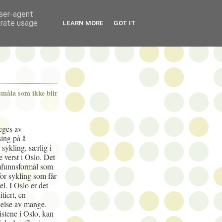
user-agent
erate usage
LEARN MORE
GOT IT
småla som ikke blir
eges av
ing på å
r sykling, særlig i
 verst i Oslo. Det
mfunnsformål som
 for sykling som får
el. I Oslo er det
tiert, en
kelse av mange.
listene i Oslo, kan