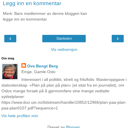
Legg inn en kommentar
Merk: Bare medlemmer av denne bloggen kan
legge inn en kommentar.
‹
›
Startsiden
Vis nettversjon
Om meg
Ove Bengt Berg
Ensjø, Gamle Oslo
Interessert i all politikk, idrett og friluftsliv. Masteroppgave i
statsvitenskap: «Plan på plan på plan» (et sitat fra en journalist), om
Oslos mange forsøk på å gjennomføre sine mange vedtatte
sykkelplaner:
https://www.duo.uio.no/bitstream/handle/10852/12966/plan-paa-plan-
paa-plan0107.pdf?sequence=1
Vis hele profilen min
Drevet av
Blogger
.