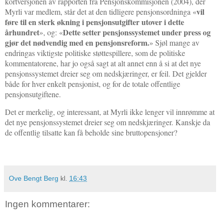
kortversjonen av rapporten fra Pensjonskommisjonen (2004), der
vil
Myrli var medlem, står det at den tidligere pensjonsordninga «
føre til en sterk økning i pensjonsutgifter utover i dette
århundret
Dette setter pensjonssystemet under press og
», og: «
gjør det nødvendig med en pensjonsreform.
» Sjøl mange av
endringas viktigste politiske støttespillere, som de politiske
kommentatorene, har jo også sagt at alt annet enn å si at det nye
pensjonssystemet dreier seg om nedskjæringer, er feil. Det gjelder
både for hver enkelt pensjonist, og for de totale offentlige
pensjonsutgiftene.
Det er merkelig, og interessant, at Myrli ikke lenger vil innrømme at
det nye pensjonssystemet dreier seg om nedskjæringer. Kanskje da
de offentlig tilsatte kan få beholde sine bruttopensjoner?
Ove Bengt Berg
kl.
16:43
Ingen kommentarer: