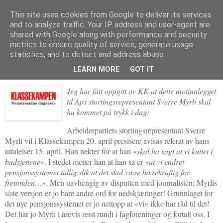
This site uses cookies from Google to deliver its services
Politikus
and to analyze traffic. Your IP address and user-agent are
shared with Google along with performance and security
metrics to ensure quality of service, generate usage
statistics, and to detect and address abuse.
onsdag 27. april 2011
Sverre Myrli med nytale
LEARN MORE
GOT IT
Jeg har fått oppgitt av KK at dette motinnlegget
til Aps stortingsrepresentant Sverre Myrli skal
ha kommet på trykk i dag:
Arbeiderpartiets stortingsrepresentant Sverre
Myrli vil i Klassekampen 20. april presisere avisas referat av hans
uttalelser 15. april. Han nekter for at han «
skal ha sagt at vi kuttet i
budsjettene
». I stedet mener han at han sa er «
at vi endret
pensjonssystemet tidlig slik at det skal være bærekraftig for
fremtiden…
». Men uavhengig av disputten med journalisten; Myrlis
siste versjon er jo bare andre ord for nedskjæringer! Grunnlaget for
det nye pensjonssystemet er jo nettopp at «vi» ikke har råd til det!
Det har jo Myrli i årevis reist rundt i fagforeninger og fortalt oss. I