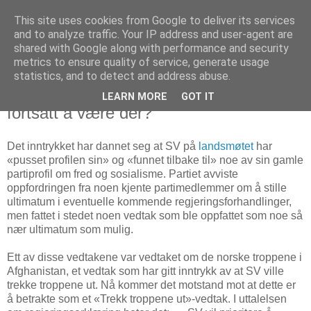
This site uses cookies from Google to deliver its services
Politikus
and to analyze traffic. Your IP address and user-agent are
shared with Google along with performance and security
metrics to ensure quality of service, generate usage
statistics, and to detect and address abuse.
torsdag 26. mars 2009
SVs Afghanistan-vedtak — en støtte til
LEARN MORE
GOT IT
fortsatt å være der?
Det inntrykket har dannet seg at SV på
landsmøtet
har
«pusset profilen sin» og «funnet tilbake til» noe av sin gamle
partiprofil om fred og sosialisme. Partiet avviste
oppfordringen fra noen kjente partimedlemmer om å stille
ultimatum i eventuelle kommende regjeringsforhandlinger,
men fattet i stedet noen vedtak som ble oppfattet som noe så
nær ultimatum som mulig.
Ett av disse vedtakene var vedtaket om de norske troppene i
Afghanistan, et vedtak som har gitt inntrykk av at SV ville
trekke troppene ut. Nå kommer det motstand mot at dette er
å betrakte som et «Trekk troppene ut»-vedtak. I uttalelsen