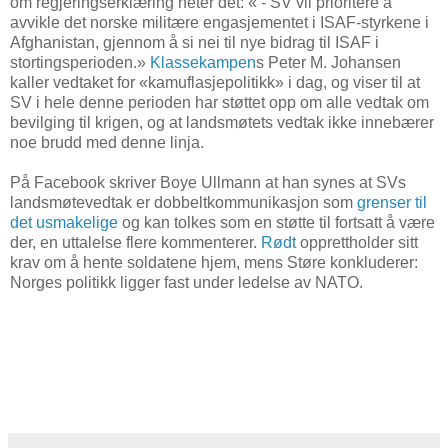
om regjeringserklæring heter det: « ‐ SV vil prioritere å
avvikle det norske militære engasjementet i ISAF‐styrkene i
Afghanistan, gjennom å si nei til nye bidrag til ISAF i
stortingsperioden.»
Klassekampen
s Peter M. Johansen
kaller vedtaket for «kamuflasjepolitikk» i dag, og viser til at
SV i hele denne perioden har støttet opp om alle vedtak om
bevilging til krigen, og at landsmøtets vedtak ikke innebærer
noe brudd med denne linja.
På Facebook skriver Boye Ullmann at han synes at SVs
landsmøtevedtak er dobbeltkommunikasjon som
grenser til
det usmakelige
og kan tolkes som en støtte til fortsatt å være
der, en uttalelse flere kommenterer.
Rødt
opprettholder sitt
krav om å hente soldatene hjem, mens Støre konkluderer:
Norges politikk ligger fast under ledelse av NATO.