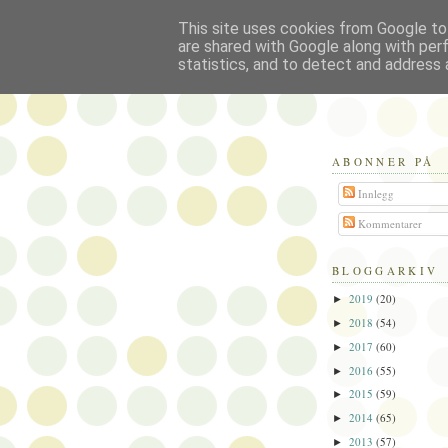
This site uses cookies from Google to 
Politikus
are shared with Google along with per
statistics, and to detect and address 
ABONNER PÅ
Innlegg
Kommentarer
BLOGGARKIV
2019
(20)
►
2018
(54)
►
2017
(60)
►
2016
(55)
►
2015
(59)
►
2014
(65)
►
2013
(57)
►