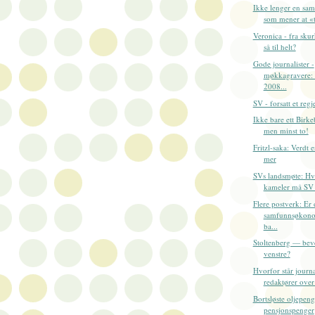
Ikke lenger en sam
som mener at «tr
Veronica - fra skurk
så til helt?
Gode journalister -
møkkagravere:
2008...
SV - forsatt et regj
Ikke bare ett Birke
men minst to!
Fritzl-saka: Verdt e
mer
SVs landsmøte: H
kameler må SV 
Flere postverk: Er 
samfunnsøkonom
ba...
Stoltenberg — beve
venstre?
Hvorfor står journa
redaktører over
Bortsløste oljepeng
pensjonspenger