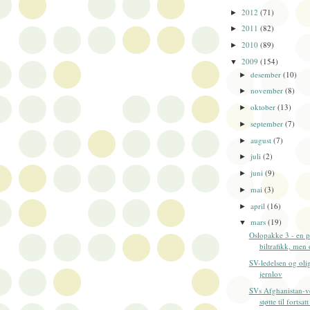
2012
(71)
►
2011
(82)
►
2010
(89)
►
2009
(154)
▼
desember
(10)
►
november
(8)
►
oktober
(13)
►
september
(7)
►
august
(7)
►
juli
(2)
►
juni
(9)
►
mai
(3)
►
april
(16)
►
mars
(19)
▼
Oslopakke 3 - en p
biltrafikk, men 
SV-ledelsen og olig
jernlov
SVs Afghanistan-v
støtte til fortsatt 