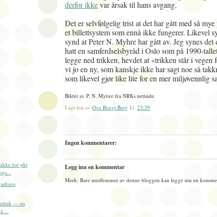
derfor ikke
var årsak til hans avgang.
Det er selvfølgelig trist at det har gått med så mye
et billettsystem som ennå ikke fungerer. Likevel sy
synd at Peter N. Myhre har gått av. Jeg synes det 
hatt en samferdselsbyråd i Oslo som på 1990-tallet
legge ned trikken, hevdet at «trikken står i vegen 
vi jo en ny, som kanskje ikke har sagt noe så ta
som likevel gjør like lite for en mer miljøvennlig 
Bildet av P. N. Myhre fra NRKs nettside.
Lagt inn av
Ove Bengt Berg
kl.
23:39
Ingen kommentarer:
akke for økt
Legg inn en kommentar
ogs...
Merk: Bare medlemmer av denne bloggen kan legge inn en kommen
arkiets
edtak — en
å ...