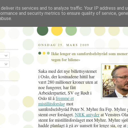
deliver its services and to analyze traffic. Your IP address and 
formance and security metrics to ensure quality of service, gen
abuse.
ONSDAG 25. MARS 2009
Ikke lenger en samferdselsbyråd som mener a
vegen for bilene»
Saka med det nye billettsystemet
i Oslo, der kostnadene hittil har
vært 280 millioner kroner uten at
noe fungerer, har fått
Arbeiderpartiet, SV og Rødt i
Oslo til å
fremme et
mistillitsforslag
mot
samferdselsbyråd Peter N. Myhre fra Frp. Myhre g
stemt over forslaget.
NRK antyder
at Venstres Ola
stemt for mistillitsforslaget mot Myhre. Myhre sjø
hadde planlagt å gå av uansett for lenge sia, og at