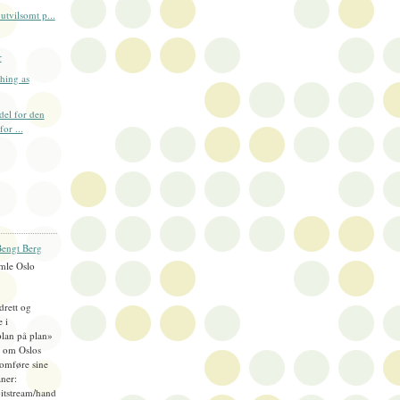
utvilsomt p...
r
thing as
del for den
or ...
engt Berg
mle Oslo
idrett og
e i
plan på plan»
), om Oslos
omføre sine
ner:
bitstream/hand