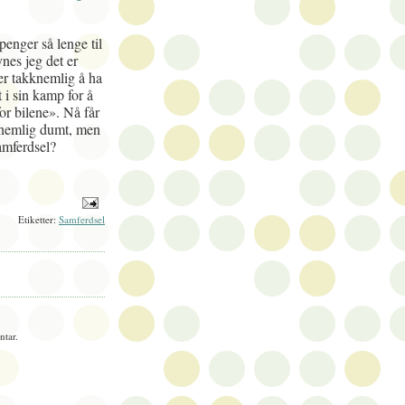
 penger så lenge til
nes jeg det er
er takknemlig å ha
 i sin kamp for å
for bilene». Nå får
kknemlig dumt, men
samferdsel?
Etiketter:
Samferdsel
tar.