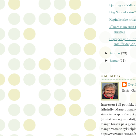
Fjerning av Valla - 
Dag Solstad - stor?
Kapitalistiske krise
«There is no such 
society»
Uførepensjon - for
som får det, og f
februar
(29)
►
januar
(31)
►
OM MEG
Ove B
Ensjø, Ga
Interessert i all politikk, 
friluftsliv. Masteroppgav
statsvitenskap: «Plan på 
(et sitat fra en journalist
mange forsøk på å gjenn
mange vedtatte sykkelpla
https://www.duo.uio.no/