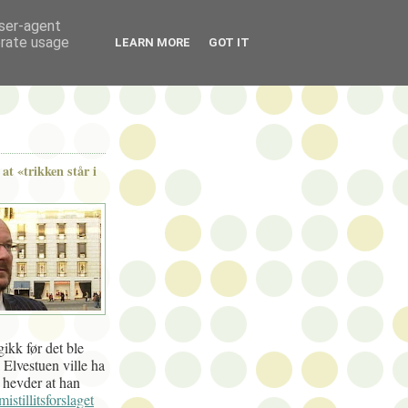
user-agent
erate usage
LEARN MORE
GOT IT
t «trikken står i
ikk før det ble
 Elvestuen ville ha
l hevder at han
mistillitsforslaget