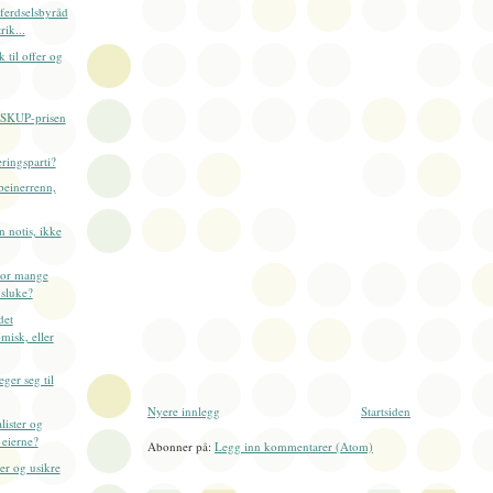
ferdselsbyråd
ik...
 til offer og
 SKUP-prisen
eringsparti?
beinerrenn,
n notis, ikke
vor mange
sluke?
det
isk, eller
ger seg til
Nyere innlegg
Startsiden
lister og
 eierne?
Abonner på:
Legg inn kommentarer (Atom)
er og usikre