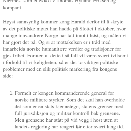
Nærmest som et ekko av Thomas Hylland Eriksen og
kompani.
Høy
st sannsynlig kommer kong Harald derfor til å skryte
av det politiske møtet han hadde på Slottet i oktober, hvor
mange innvandrere Norge har tatt imot i høst, og måten vi
har gjort det på. Og si at mottakelsen er i tråd med
innarbeida norske humanitære verdier og tradisjoner for
gjestfrihet. Foruten at dette i så fall vil være svært tvilsomt
i forhold til virkeligheten, så er det to viktige politiske
problemer med en slik politisk markering fra kongens
side:
Formelt er kongen kommanderende general for
norske militære styrker. Som det skal han overholde
det som er en stats kjennetegn, statens grenser med
full jurisdiksjon og militær kontroll bak grensene.
Men grensene har stått på vid vegg i høst uten at
landets regjering har reagert før etter svært lang tid.