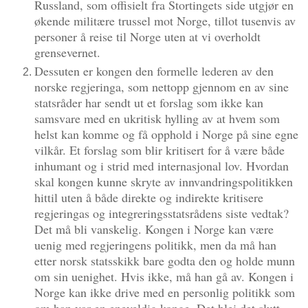
Russland, som offisielt fra Stortingets side utgjør en
økende militære trussel mot Norge, tillot tusenvis av
personer å reise til Norge uten at vi overholdt
grensevernet.
Dessuten er kongen den formelle lederen av den
norske regjeringa, som nettopp gjennom en av sine
statsråder har sendt ut et forslag som ikke kan
samsvare med en ukritisk hylling av at hvem som
helst kan komme og få opphold i Norge på sine egne
vilkår. Et forslag som blir kritisert for å være både
inhumant og i strid med internasjonal lov. Hvordan
skal kongen kunne skryte av innvandringspolitikken
hittil uten å både direkte og indirekte kritisere
regjeringas og integreringsstatsrådens siste vedtak?
Det må bli vanskelig. Kongen i Norge kan være
uenig med regjeringens politikk, men da må han
etter norsk statsskikk bare godta den og holde munn
om sin uenighet. Hvis ikke, må han gå av. Kongen i
Norge kan ikke drive med en personlig politikk som
om han var en eneveldig konge. Det blei det slutt