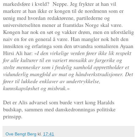
markedsføre i kveld? Neppe. Jeg frykter at han vil
markere at han ikke er kongen til de nordmenn som er
uenig med hvordan
redaktørene, partilederne og
universitetseliten mener at framtidas Norge skal være.
Kongen har nok en søt og vakker drøm, men en uforståelig
naiv en for en general å være. Han mangler nok helt den
innsikten og erfaringa som den utvandra somalieren Ayaan
Hirsi Ali har: «
I den virkelige verden fører ikke lik respekt
for alle kulturer til en variert mosaikk av fargerike og
stolte mennesker som i fredelig samhold opprettholder et
vidunderlig mangfold av mat og håndverkstradisjoner. Det
fører til lukkede enklaver av undertrykkelse,
kunnskapsløshet og misbruk.
»
Det er Alis advarsel som burde vært kong Haralds
budskap, sammen med danskedronningas politiske
prinsipp.
Ove Bengt Berg
kl.
17:41