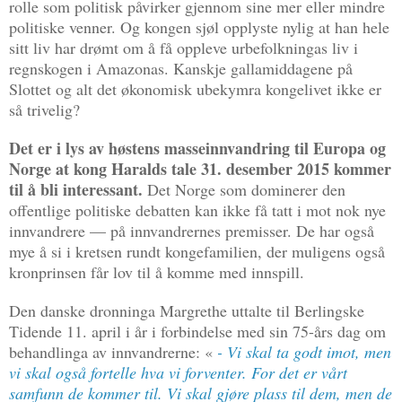
rolle som politisk påvirker gjennom sine mer eller mindre
politiske venner. Og kongen sjøl opplyste nylig at han hele
sitt liv har drømt om å få oppleve urbefolkningas liv i
regnskogen i Amazonas. Kanskje gallamiddagene på
Slottet og alt det økonomisk ubekymra kongelivet ikke er
så trivelig?
Det er i lys av høstens masseinnvandring til Europa og
Norge at kong Haralds tale 31. desember 2015 kommer
til å bli interessant.
Det Norge som dominerer den
offentlige politiske debatten kan ikke få tatt i mot nok nye
innvandrere — på innvandrernes premisser. De har også
mye å si i kretsen rundt kongefamilien, der muligens også
kronprinsen får lov til å komme med innspill.
Den danske dronninga Margrethe uttalte til Berlingske
Tidende 11. april i år i forbindelse med sin 75-års dag om
behandlinga av innvandrerne: «
- Vi skal ta godt imot, men
vi skal også fortelle hva vi forventer. For det er vårt
samfunn de kommer til. Vi skal gjøre plass til dem, men de