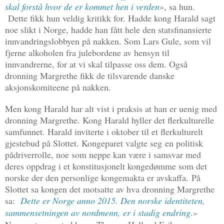
skal forstå hvor de er kommet hen i verden
», sa hun.
Dette fikk hun veldig kritikk for. Hadde kong Harald sagt
noe slikt i Norge, hadde han fått hele den statsfinansierte
innvandringslobbyen på nakken. Som Lars Gule, som vil
fjerne alkoholen fra julebordene av hensyn til
innvandrerne, for at vi skal tilpasse oss dem. Også
dronning Margrethe fikk de tilsvarende danske
aksjonskomiteene på nakken.
Men kong Harald har alt vist i praksis at han er uenig med
dronning Margrethe. Kong Harald hyller det flerkulturelle
samfunnet. Harald inviterte i oktober til et flerkulturelt
gjestebud på Slottet. Kongeparet valgte seg
en politisk
pådriverrolle, noe som neppe kan være i samsvar med
deres oppdrag i et konstitusjonelt kongedømme som det
norske der den personlige kongemakta er avskaffa.
På
Slottet sa kongen det motsatte av hva dronning Margrethe
sa:
Dette er Norge anno 2015. De
n norske identiteten,
sammensetningen av nordmenn, er i stadig endring
.
»