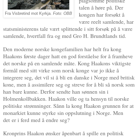
plagsomme politiske
talen å høre på. Der
kongen har forsøkt å
Fra Visbretind mot Kyrkja.
Foto: OBB
være reelt samlende, har
statsministerens tale vært splittende i sitt forsøk på å være
samlende, hvertfall fra og med Gro H. Brundtlands tid.
Den moderne norske kongefamilien har helt fra kong
Haakons første dager hatt en god forståelse for å framheve
det norske på en samlende måte. Kong Haakons viktigste
formål med sitt virke som norsk konge var jo ikke å
integrere seg, det vil si å bli en danske i Norge med britisk
kone, men å assimilere seg og streve for å bli så norsk som
han bare kunne. Derfor sendte han sønnen sin i
Holmenkollbakken. Haakon ville og ta hensyn til norske
politiske strømninger. Sånn la kong Haakon grunnen for at
monarkiet kunne styrke sin oppslutning i Norge. Men
det
er i ferd med å endre seg?
Kronprins Haakon ønsker åpenbart å spille en politisk