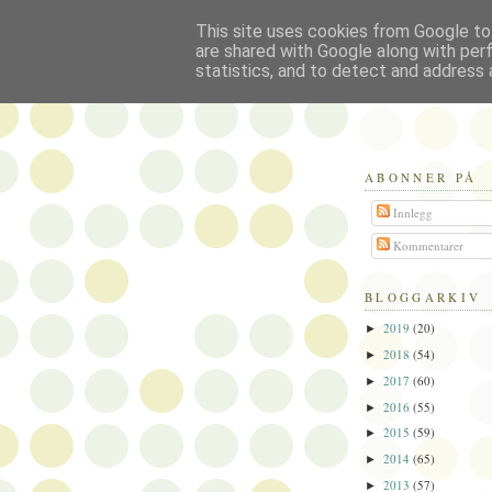
This site uses cookies from Google to 
Politikus
are shared with Google along with per
statistics, and to detect and address 
ABONNER PÅ
Innlegg
Kommentarer
BLOGGARKIV
2019
(20)
►
2018
(54)
►
2017
(60)
►
2016
(55)
►
2015
(59)
►
2014
(65)
►
2013
(57)
►