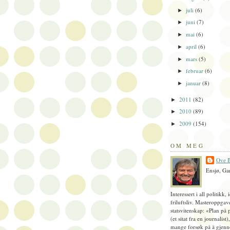
juli
(6)
►
juni
(7)
►
mai
(6)
►
april
(6)
►
mars
(5)
►
februar
(6)
►
januar
(8)
►
2011
(82)
►
2010
(89)
►
2009
(154)
►
OM MEG
Ove B
Ensjø, Ga
Interessert i all politikk, 
friluftsliv. Masteroppgav
statsvitenskap: «Plan på 
(et sitat fra en journalist
mange forsøk på å gjenn