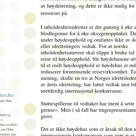
av høydetrening, og dette er ikke mulig for
ressurser på.
I utholdenhetsidretter er det gunstig å øke
blodlegemer for å øke oksygenopptaket. De
under høydeopphold og omfattes ikke av d
eller idrettstingets vedtak. For at norske
utholdenhetsutøvere skal slippe å bruke tid
reise til høydeopphold, ble høydehusene utv
til et reelt høydeopphold er høydehus et mi
reduserer forurensende reisevirksomhet. Tat
mening, skulle en tro at Norges idrettsleder
av årets idrettsting, har fattet vedtak mot 
urettferdig internasjonal konkurranse.
engt Berg
mle Oslo
Støttespillerne til vedtaket har ment å sette
grense». Men i så fall har tingrepresentan
grovt.
idrett og
e i
plan på plan»
Det er ikke høydehus som er årsak til den u
), om Oslos
internasjonale konkurransen som gjør at et 
omføre sine