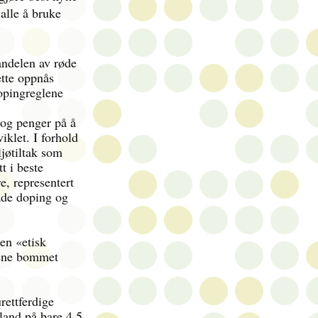
 alle å bruke
 andelen av røde
tte oppnås
opingreglene
 og penger på å
iklet. I forhold
ljøtiltak som
t i beste
e, representert
både doping og
 en «etisk
tene bommet
rettferdige
land på bare 4,5