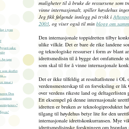
muligheter til å bruke de ressursene som tr
vinne internasjonalt, spiller høydehus ingen
Jeg fikk følgende innlegg på trykk i
Aftenpo
2003
, og viser også til min
blogg om samm
lag i tynn
Den internasjonale toppidretten tilbyr konk
f
ulike vilkår. Det er bare de rike landene 
Øygard-saka:
og teknologiske ressurser i form av blant a
rdig
idrettsmedisin til å bygge det omfattende st
 Ap tape
som skal til for å vinne internasjonale konk
 som skuffet;
a ...
Det er ikke tilfeldig at resultatlistene i OL 
e timar i
verdensmesterskap til en forveksling er li
over verdens rikeste land og deltagerliste
mmeren Don
lkomiteen
Ett eksempel på denne internasjonale urettf
srettigheter»?
idretten er bruken av teknologiproduktet 
Tøyen!
tilgang til høydehus betyr lite for den urett
internasjonale idrettskonkurransen. Mye vi
idrettsmedisinske forskningen om hvordan g