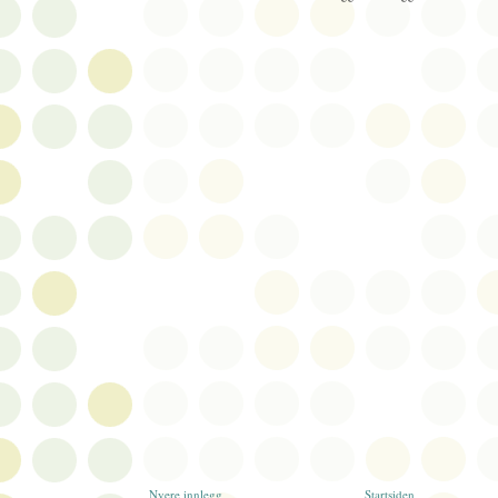
Nyere innlegg
Startsiden