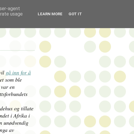
user-agent
erate usage
LEARN MORE
GOT IT
vil
gå inn for å
det som ble
t var en
ttsforbundets
ydehus og tillate
ndet i Afrika i
en unødvendig
inga av