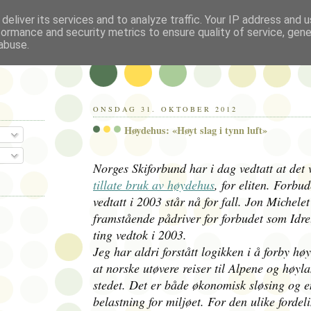
deliver its services and to analyze traffic. Your IP address and 
formance and security metrics to ensure quality of service, gen
abuse.
ONSDAG 31. OKTOBER 2012
Høydehus: «Høyt slag i tynn luft»
Norges Skiforbund har i dag vedtatt at det 
tillate bruk av høydehus
, for eliten. Forbu
vedtatt i 2003 står nå for fall. Jon Michele
framstående pådriver for forbudet som Idre
ting vedtok i 2003.
Jeg har aldri forstått logikken i å forby hø
at norske utøvere reiser til Alpene og høyla
stedet. Det er både økonomisk sløsing og 
belastning for miljøet. For den ulike fordel