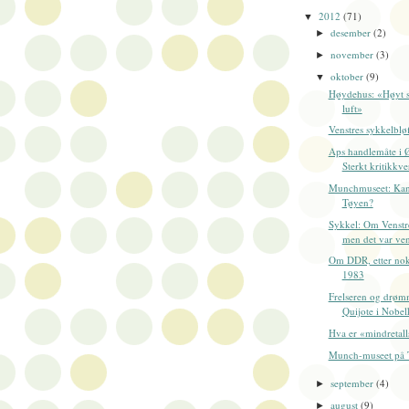
2012
(71)
▼
desember
(2)
►
november
(3)
►
oktober
(9)
▼
Høydehus: «Høyt s
luft»
Venstres sykkelbløf
Aps handlemåte i 
Sterkt kritikkve
Munchmuseet: Kan
Tøyen?
Sykkel: Om Venstre
men det var vent
Om DDR, etter nokr
1983
Frelseren og drø
Quijote i Nobe
Hva er «mindretall
Munch-museet på 
september
(4)
►
august
(9)
►