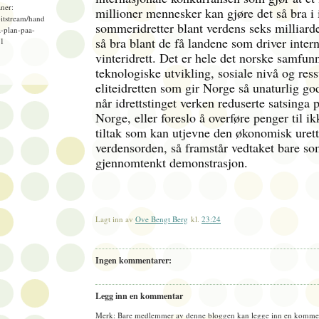
ner:
millioner mennesker kan gjøre det så bra i 
bitstream/hand
sommeridretter blant verdens seks milliarde
-plan-paa-
så bra blant de få landene som driver inter
=1
vinteridrett. Det er hele det norske samfun
teknologiske utvikling, sosiale nivå og ress
eliteidretten som gir Norge så unaturlig go
når idrettstinget verken reduserte satsinga p
Norge, eller foreslo å overføre penger til ik
tiltak som kan utjevne den økonomisk urett
verdensorden, så framstår vedtaket bare som
gjennomtenkt demonstrasjon.
Lagt inn av
Ove Bengt Berg
kl.
23:24
Ingen kommentarer:
Legg inn en kommentar
Merk: Bare medlemmer av denne bloggen kan legge inn en kommen