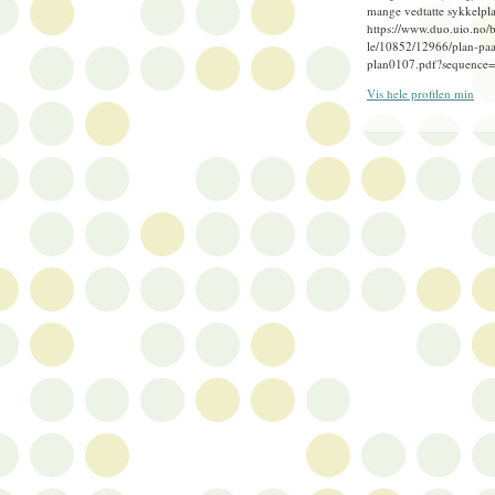
mange vedtatte sykkelpla
https://www.duo.uio.no/
le/10852/12966/plan-paa
plan0107.pdf?sequence
Vis hele profilen min