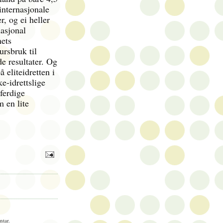
internasjonale
r, og ei heller
nasjonal
nets
ursbruk til
de resultater. Og
å eliteidretten i
ke-idrettslige
ferdige
 en lite
tar.