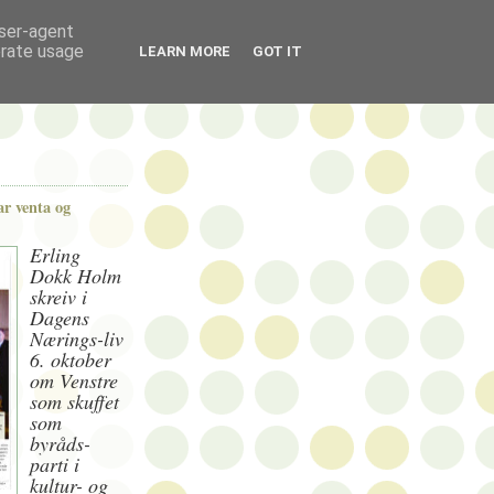
user-agent
erate usage
LEARN MORE
GOT IT
r venta og
Erling
Dokk Holm
skreiv i
Dagens
Nærings-liv
6. oktober
om Venstre
som skuffet
som
byråds-
parti i
kultur- og