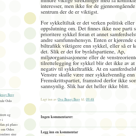
mindre viktige strekninger med få konflikt
interesser, men ikke for de gjennomgående
sentrum der de er viktigst.
For sykkeltiltak er det verken politisk eller
oppslutning om. Det finnes ikke noe parti 
prioritere sykkel foran et annet samferdselst
andre samfunnshensyn. Enten er kjørende e
biltrafikk viktigere enn sykkel, eller så er k
det. Slik er det for byrådspartiene, Ap,
miljøorganisasjonene eller de venstreoriente
tilrettelegging for sykkel blir det ikke av at 
negativ til sykkeltrafikk. At en samferdsels
Venstre skulle være mer sykkelvennlig enn 
Fremskrittspartiet, framstod derfor ikke so
sannsynlig. Slik har det heller ikke blitt.
engt Berg
Lagt inn av
Ove Bengt Berg
kl.
09:48
mle Oslo
idrett og
Ingen kommentarer:
e i
plan på plan»
), om Oslos
Legg inn en kommentar
omføre sine