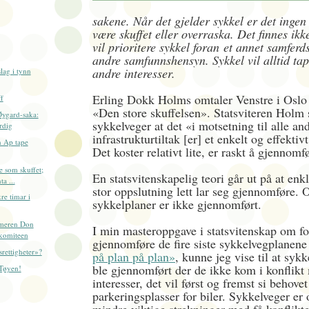
sakene. Når det gjelder sykkel er det ingen 
være skuffet eller overraska. Det finnes ik
vil prioritere sykkel foran et annet samferds
andre samfunnshensyn. Sykkel vil alltid tap
andre interesser.
lag i tynn
Erling Dokk Holms omtaler Venstre i Oslo
f
«Den store skuffelsen». Statsviteren Holm
Øygard-saka:
sykkelveger at det «i motsetning til alle an
rdig
infrastrukturtiltak [er] et enkelt og effekti
 Ap tape
Det koster relativt lite, er raskt å gjenno
 som skuffet;
En statsvitenskapelig teori går ut på at enk
a ...
stor oppslutning lett lar seg gjennomføre.
e timar i
sykkelplaner er ikke gjennomført.
mmeren Don
I min masteroppgave i statsvitenskap om f
lkomiteen
gjennomføre de fire siste sykkelvegplanene
srettigheter»?
på plan på plan»
, kunne jeg vise til at syk
ble gjennomført der de ikke kom i konflikt
Tøyen!
interesser, det vil først og fremst si behovet
parkeringsplasser for biler. Sykkelveger er 