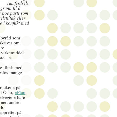
samferdsels
grunn til å
ke noe parti som
elstiltak eller
e i konflikt med
 byråd som
 skriver om
dre
vt virkemiddel.
mføre…».
le tiltak med
 Oslos mange
orsøkene på
 i Oslo,
«Plan
kelvegene bare
 med andre
 for
opprettet på