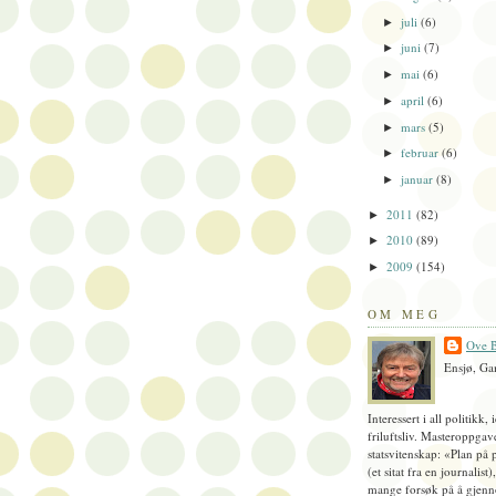
juli
(6)
►
juni
(7)
►
mai
(6)
►
april
(6)
►
mars
(5)
►
februar
(6)
►
januar
(8)
►
2011
(82)
►
2010
(89)
►
2009
(154)
►
OM MEG
Ove B
Ensjø, Ga
Interessert i all politikk, 
friluftsliv. Masteroppgav
statsvitenskap: «Plan på 
(et sitat fra en journalist
mange forsøk på å gjenn