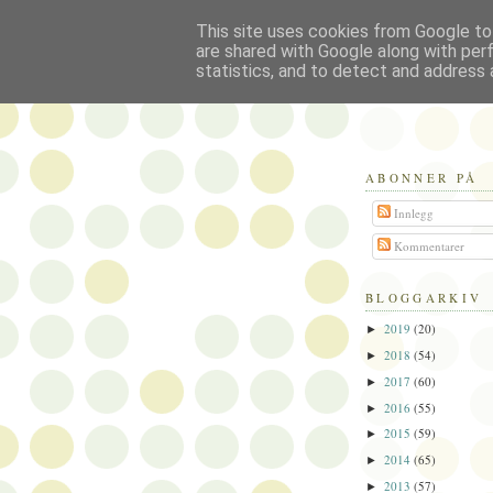
This site uses cookies from Google to 
Politikus
are shared with Google along with per
statistics, and to detect and address 
ABONNER PÅ
Innlegg
Kommentarer
BLOGGARKIV
2019
(20)
►
2018
(54)
►
2017
(60)
►
2016
(55)
►
2015
(59)
►
2014
(65)
►
2013
(57)
►