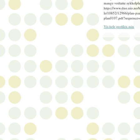
mange vedtatte sykkelpla
https://www.duo.uio.no/
le/10852/12966/plan-paa
plan0107.pdf?sequence
Vis hele profilen min