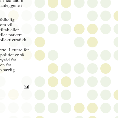
er med andre
 anleggene i
 folkelig
som vil
iltak eller
ller parkert
ollektivtrafikk
rte. Lettere for
politiet er så
byråd fra
en fra
m særlig