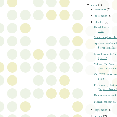
2012
(71)
▼
desember
(2)
►
november
(3)
►
oktober
(9)
▼
Høydehus: «Høyt s
luft»
Venstres sykkelbløf
Aps handlemåte i 
Sterkt kritikkve
Munchmuseet: Kan
Tøyen?
Sykkel: Om Venstre
men det var vent
Om DDR, etter nokr
1983
Frelseren og drø
Quijote i Nobe
Hva er «mindretall
Munch-museet på 
september
(4)
►
august
(9)
►