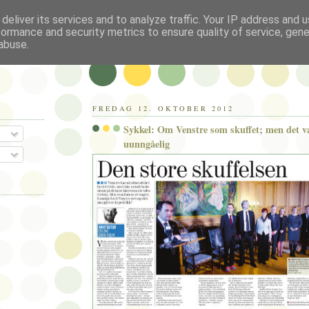
deliver its services and to analyze traffic. Your IP address and 
formance and security metrics to ensure quality of service, gen
abuse.
FREDAG 12. OKTOBER 2012
Sykkel: Om Venstre som skuffet; men det va
uunngåelig