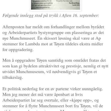
Følgende innlegg stod på trykk i Aften 16. september:
Aftenposten har meldt om forhandlinger mellom byrådet
og Arbeiderpartiets bystyregruppe om plasseringa av det
nye Munchmuseet. Én skissert løsning skal være at Ap
stemmer for Lambda mot at Tøyen tildeles ekstra midler
for oppgradering.
Men å oppgradere Tøyen samtidig som området fratas det
som kan gi bydelen attraktivitet og prestisje, nemlig et nytt
utvidet Munchmuseum, vil nødvendigvis gi Tøyen et
tilbakeslag.
Et politisk nederlag for en av partene virker uunngåelig.
Men jeg mener det må være åpenbart at hvis
Arbeiderpartiet lar seg overtale, eller «kjøpe opp», og
stemmer for å flytte Munchmuseet bort fra Tøyen, vil de