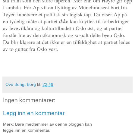
stå fram som den store taperen. Mer enn om Høyre gir opp
Lambda. For Ap vil en flytting av Munchmuseet bort fra
Tøyen innebære et politisk strategisk tap. Da viser Ap på
en tydelig måte at partiet
ikke
kan knyttes til forbedringer
av levevilkåra og kulturtilbudet i Oslo øst, og at partiet
forstår lite av den økonomisk og sosialt delte byen Oslo.
Da blir klarere at det ikke er en tilfeldighet at partiet ledes
av to gutter fra Oslo vest.
Ove Bengt Berg
kl.
22:49
Ingen kommentarer:
Legg inn en kommentar
Merk: Bare medlemmer av denne bloggen kan
legge inn en kommentar.