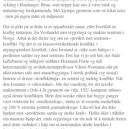
sykling i Hardanger. Brua, som neppe kan sies å være etisk og
naturmessig forskjønnende, blei kjempa gjennom som en lokal seier
- men på ingen måte en miljøseier.
Det er pekt på at dette er et opparbeidet sinne, eller hvertfall en
kraftig irritasjon, fra Vestlandet mot regjeringa og maktas sentrum i
Norge. Altså at det dreier seg om en «periferi mot sentrum»-
konflikt. Og det er en klasseoverskridende konflikt, i
utgangspunktet hvertfall, i den forstand at «rike som fattige» i
periferien samler seg mot sentrum. Det har vi jo sett her, der både
kaffebaron og tidligere ordfører Hermann Friele og tidl
høyrestatsråd og siviløkonomiprofessor Viktor Normann står på
aktivistenes side mot mastebygginga. I norsk politisk (og sosial)
historie er denne «konfliktlinja» en sentral og mektig konflikt. Når
den kommer «i virksomhet», blir det vanskelig for det norske
maktsentrum i Oslo å få gjennom sin vilje. I EU-kampene utløses
også denne konflikten. Hele den norske eliten har begge ganger
vært voldsomt for «medlemskap», støtta av et ensretta mediebilde
og 100 % ensretta politisk journalistkrops. Likevel har det ikke
hjulpet mot «periferiens samla og sterke kraft». Heller ikke i tilfellet
om mastene hjalp det, enda regjeringa var slu nok til å innlede ferien
med dette vedtaket, i håp om at motstanden skulle knekkes i