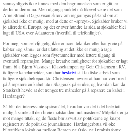
sannsynligvis ikke finnes med den begrunnelsen som er gitt, er
derfor underordna. Men utgangspunktet må likevel være det som
Arne Strand i Dagsavisen skreiv om regjeringas påstand om at
sjøkabel ikke er mulig, med at dette er «sprøyt». Sjøkabler bruker vi
jo allerede til Europa, og det er over hundre år sida at sjøkabler blei
lagt til USA over Atlanteren (hvertfall til telefonlinjer).
For meg, som selvfølgelig ikke er noen tekniker eller har greie på
kabler «og sånn», er det ufattelig at det ikke er mulig å lage
sjøkabler som legges som flytetunneller med lettere tilgang til
eventuell reparasjon. Mange kreative muligheter for sjøkabler er lagt
fram, bl a Bjørn Vassnes i Klassekampen og Geir Chistensen i RV,
tidligere kabelarbeider, som har
beskrivi
sitt faktiske arbeid som
tidligere sjøkabelreparatør. Christensen nevner at han har vært med
på å reparere en kabel ute i Skagerak på ei uke, og hvordan kan da
Statskraft hevde at det trenges tre måneder på å reparere en kabel i
Hardanger?
Så blir det interessante spørsmålet, hvordan var det i det hele tatt
mulig å samle all den breie motstanden mot mastene? Miljøfolk er jo
mot mange tiltak, og de fleste blir avvist av politikerne og knapt
registrert av de politiske journalistene. Hardangerbrua vil øke
biltrafikken lokalt og mellom Bergen og Oslo, og i praksis forny