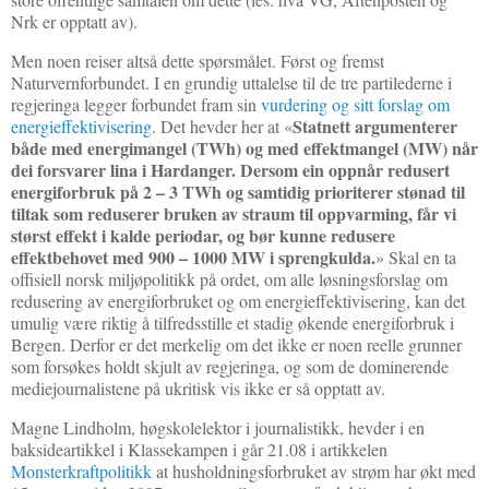
Nrk er opptatt av).
Men noen reiser altså dette spørsmålet. Først og fremst
Naturvernforbundet. I en grundig uttalelse til de tre partilederne i
regjeringa legger forbundet fram sin
vurdering og sitt forslag om
Statnett argumenterer
energieffektivisering
. Det hevder her at «
både med energimangel (TWh) og med effektmangel (MW) når
dei forsvarer lina i Hardanger. Dersom ein oppnår redusert
energiforbruk på 2 – 3 TWh og samtidig prioriterer stønad til
tiltak som reduserer bruken av straum til oppvarming, får vi
størst effekt i kalde periodar, og bør kunne redusere
effektbehovet med 900 – 1000 MW i sprengkulda.
» Skal en ta
offisiell norsk miljøpolitikk på ordet, om alle løsningsforslag om
redusering av energiforbruket og om energieffektivisering, kan det
umulig være riktig å tilfredsstille et stadig økende energiforbruk i
Bergen. Derfor er det merkelig om det ikke er noen reelle grunner
som forsøkes holdt skjult av regjeringa, og som de dominerende
mediejournalistene på ukritisk vis ikke er så opptatt av.
Magne Lindholm, høgskolelektor i journalistikk, hevder i en
baksideartikkel i Klassekampen i går 21.08 i artikkelen
Monsterkraftpolitikk
at husholdningsforbruket av strøm har økt med