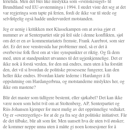
ferietida. Men det blei like mislykka som «svenskesuget» til
Brundtland ved EU-avstemninga i 1994. I stedet viste det seg at det
var regjeringa som tapte på ferien, fordi de ikke var til stede og
selvfølgelig også hadde undervurdert motstanden.
Jeg er uenig i kritikken mot Klassekampen om at avisa gjør et
nummer av at Senterpartiet står på feil side i denne konflikten, sjøl
om det er en av kommentariatets fremste, Frank Aarebrot, som sier
det. Er det noe venstresida har problemer med, så er det å
overbevise folk flest om at våre synspunkter er riktig. Og få dem
med, uten at standpunktet utvannes til det ugjenkjennelige. Det er
ikke nok å forstå verden, for den må endres, men uten å ha forstått
den, det vil si hvordan de politiske prosessene fungerer, kan den
heller ikke endres. Hvordan klarte lederne i Hardanger å få
oppslutning om Hardangerbrua, og motstanderne mislyktes her, og
ikke om mastene?
Blir det master som tidligere bestemt, eller sjøkabel? Det kan ikke
være noen som helst tvil om at Stoltenberg, AP, Senterpartiet og
Riis-Johansen kjemper for mest mulig av det opprinnelige vedtaket.
Og er «overergerlige» for at de ga fra seg det politiske initiativet. Får
de det tilbake, blir alt som før. Men uansett hva de uten tvil ønsker;
de kommer neppe unna uten å måtte gi noen konsesjoner for å