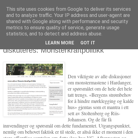
This site uses cookies from Google to deliver its services
Politikus
and to analyze traffic. Your IP address and user-agent are
shared with Google along with performance and security
metrics to ensure quality of service, generate usage
statistics, and to detect and address abuse.
søndag 22. august 2010
Mastene, og utgangspunktet som ikke
LEARN MORE
GOT IT
diskuteres: Monsterkraftpolitikk
Den viktigste av alle diskusjoner
om monstermastene i Hardanger,
er spørsmålet om de hele det hele
tatt trengs. «Bergens strømbehov
for å hindre mørklegging og kalde
hus» gjentas som et mantra i ett
sett av Stoltenberg og Riis-
Johansen. Og de får få
innvendinger og spørsmål om dette fundamentet. Utgangspunktet,
nemlig om behovet faktisk er til stede, er altså ikke et moment i den
store offentlige samtalen om dette (les: hva VG, Aftenposten og