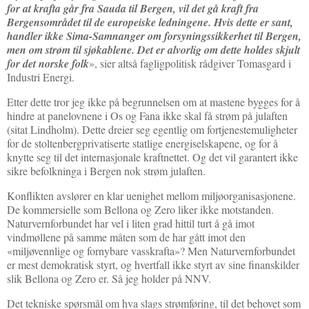
for at krafta går fra Sauda til Bergen, vil det gå kraft fra
Bergensområdet til de europeiske ledningene. Hvis dette er sant,
handler ikke Sima-Samnanger om forsyningssikkerhet til Bergen,
men om strøm til sjøkablene. Det er alvorlig om dette holdes skjult
for det norske folk
», sier altså fagligpolitisk rådgiver Tomasgard i
Industri Energi.
Etter dette tror jeg ikke på begrunnelsen om at mastene bygges for å
hindre at panelovnene i Os og Fana ikke skal få strøm på julaften
(sitat Lindholm). Dette dreier seg egentlig om fortjenestemuligheter
for de stoltenbergprivatiserte statlige energiselskapene, og for å
knytte seg til det internasjonale kraftnettet. Og det vil garantert ikke
sikre befolkninga i Bergen nok strøm julaften.
Konflikten avslører en klar uenighet mellom miljøorganisasjonene.
De kommersielle som Bellona og Zero liker ikke motstanden.
Naturvernforbundet har vel i liten grad hittil turt å gå imot
vindmøllene på samme måten som de har gått imot den
«miljøvennlige og fornybare vasskrafta»? Men Naturvernforbundet
er mest demokratisk styrt, og hvertfall ikke styrt av sine finanskilder
slik Bellona og Zero er. Så jeg holder på NNV.
Det tekniske spørsmål om hva slags strømføring, til det behovet som