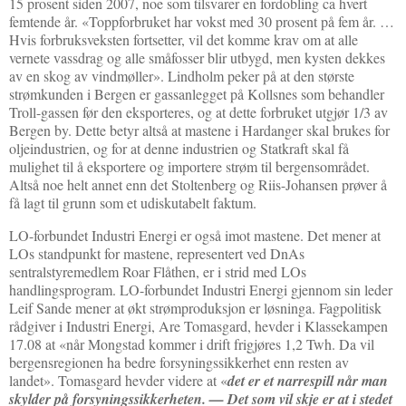
15 prosent siden 2007, noe som tilsvarer en fordobling ca hvert
femtende år. «Toppforbruket har vokst med 30 prosent på fem år. …
Hvis forbruksveksten fortsetter, vil det komme krav om at alle
vernete vassdrag og alle småfosser blir utbygd, men kysten dekkes
av en skog av vindmøller». Lindholm peker på at den største
strømkunden i Bergen er gassanlegget på Kollsnes som behandler
Troll-gassen før den eksporteres, og at dette forbruket utgjør 1/3 av
Bergen by. Dette betyr altså at mastene i Hardanger skal brukes for
oljeindustrien, og for at denne industrien og Statkraft skal få
mulighet til å eksportere og importere strøm til bergensområdet.
Altså noe helt annet enn det Stoltenberg og Riis-Johansen prøver å
få lagt til grunn som et udiskutabelt faktum.
LO-forbundet Industri Energi er også imot mastene. Det mener at
LOs standpunkt for mastene, representert ved DnAs
sentralstyremedlem Roar Flåthen, er i strid med LOs
handlingsprogram. LO-forbundet Industri Energi gjennom sin leder
Leif Sande mener at økt strømproduksjon er løsninga. Fagpolitisk
rådgiver i Industri Energi, Are Tomasgard, hevder i Klassekampen
17.08 at «når Mongstad kommer i drift frigjøres 1,2 Twh. Da vil
bergensregionen ha bedre forsyningssikkerhet enn resten av
landet». Tomasgard hevder videre at «
det er et narrespill når man
skylder på forsyningssikkerheten. — Det som vil skje er at i stedet