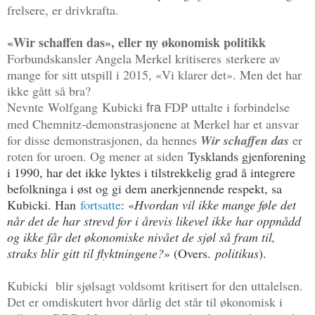
frelsere, er drivkrafta.
«Wir schaffen das», eller ny økonomisk politikk
Forbundskansler Angela Merkel kritiseres sterkere av
mange for sitt utspill i 2015, «Vi klarer det». Men det har
ikke gått så bra?
Nevnte
Wolfgang
Kubicki
FDP
uttalte i forbindelse
fra
med
Chemnitz-demonstrasjonene at Merkel har et ansvar
for disse demonstrasjonen, da hennes
Wir schaffen das
er
roten for uroen. Og mener at siden
Tysklands gjenforening
i 1990, har det ikke lyktes i tilstrekkelig grad å integrere
befolkninga i øst og gi dem anerkjennende respekt, sa
Kubicki. Han
fortsatte
: «
Hvordan vil ikke mange føle det
når det de har strevd for i årevis likevel ikke har oppnådd
og ikke får det økonomiske nivået de sjøl så fram til,
straks blir gitt til flyktningene?
» (Overs.
politikus
).
Kubicki blir sjølsagt voldsomt kritisert for den uttalelsen.
Det er omdiskutert hvor dårlig det står til økonomisk i