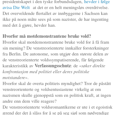
presidentskapet i den tyske forbundsdagen,
hevder i følge
avisa Die Welt
at det er en helt meningsløs overdrivelse.
Det overveldende flertallet av innbyggerne i Sachsen kan
ikke på noen måte sees på som nazister, de har ingenting
med det å gjøre, hevder han.
Hvorfor må motdemonstrantene bruke vold?
Hvorfor skal motdemonstrantene bruke vold for å få fram
sin mening? De venstreorienterte innkaller forsterkninger
fra Berlin. De autonome, som utgjør den største delen av
de venstreorienterte voldssympatiserende, får følgende
Verfassungsschutz
karakteristikk av
: de «
søker direkte
konfrontasjon med politiet eller deres politiske
motstandere
».
Hvorfor skal de overta politiets myndighet? Tror de påstått
venstreorienterte og voldsentusiastene virkelig at om
nazismen skulle gjenoppstå som en politisk kraft, at ingen
andre enn dem ville reagere?
De venstreorienterte voldsromantikerne er ute i et egoistisk
ærend der det å slåss for å se på seg sjøl som nødvendige