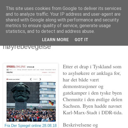
This site uses cookies from Google to deliver its services
Politikus
and to analyze traffic. Your IP address and user-agent are
shared with Google along with performance and security
metrics to ensure quality of service, generate usage
statistics, and to detect and address abuse.
torsdag 30. august 2018
Tyskland: Ingen stor organisert
LEARN MORE
GOT IT
høyrebevegelse
Etter et drap i Tyskland som
to asylsøkere er anklaga for,
har det både vært
demonstrasjoner og
gatekamper i den tyske byen
Chemnitz i den østlige delen
Sachsen. Byen hadde navnet
Karl-Marx-Stadt i DDR-tida.
Beskrivelsene og
Fra Der Spiegel online 28.08.18