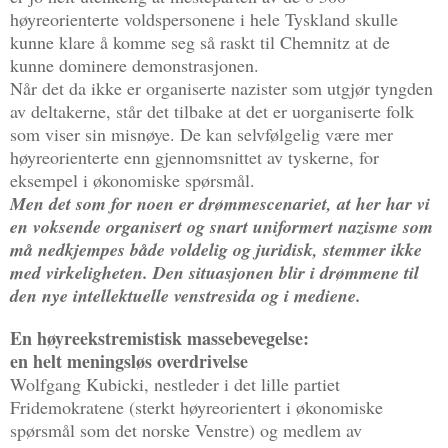
høyreorienterte voldspersonene i hele Tyskland skulle
kunne klare å komme seg så raskt til Chemnitz at de
kunne dominere demonstrasjonen.
Når det da ikke er organiserte nazister som utgjør tyngden
av deltakerne, står det tilbake at det er uorganiserte folk
som viser sin misnøye. De kan selvfølgelig være mer
høyreorienterte enn gjennomsnittet av tyskerne, for
eksempel i økonomiske spørsmål.
Men det som for noen er drømmescenariet, at her har vi
en voksende organisert og snart uniformert nazisme som
må nedkjempes både voldelig og juridisk, stemmer ikke
med virkeligheten. Den situasjonen blir i drømmene til
den nye intellektuelle venstresida og i mediene.
En høyreekstremistisk massebevegelse:
en helt meningsløs overdrivelse
Wolfgang
Kubicki,
nestleder i det lille partiet
Fridemokratene (sterkt høyreorientert i økonomiske
spørsmål som det norske Venstre) og medlem av