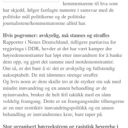
kommentarene til hva som
har skjedd, følger fastlagte mønstre i samsvar med de
politiske mål politikerne og de politiske
journalistene/kommentatorene alltid har.
Hvis pogromer: avskyelig, må stanses og straffes
Rapporter i Neues Deutschland, tidligere partiavisa for
regjeringa i DDR, hevder at det har vært kamper der
høyredemonstranter har løpt etter innvandrere for å banke
dem opp, og gjort det samme med motdemonstranter.
Om så, er det bare å si: det er avskyelig og fullstendig
uakseptabelt. De må idømmes strenge straffer.
Og hvis noen av dem skulle tro at de styrker sin sak med
mindre innvandring og en annen behandling av de
nyinnvandra, bruker de helt feil taktikk med en sånn
voldelig framgang. Dette er en framgangsmåte tilhengerne
av en mer restriktiv innvandringspolitikk og en annen
behandling av innvandrernes krav, bare taper på.
Stor organisert høyreekstrem og rasistisk bevegelse i