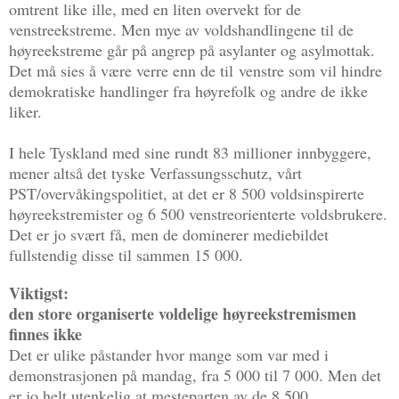
omtrent like ille, med en liten overvekt for de
venstreekstreme. Men mye av voldshandlingene til de
høyreekstreme går på angrep på asylanter og asylmottak.
Det må sies å være verre enn de til venstre som vil hindre
demokratiske handlinger fra høyrefolk og andre de ikke
liker.
I hele Tyskland med sine rundt 83 millioner innbyggere,
mener altså det tyske Verfassungsschutz, vårt
PST/overvåkingspolitiet, at det er 8 500 voldsinspirerte
høyreekstremister og 6 500 venstreorienterte voldsbrukere.
Det er jo svært få, men de dominerer mediebildet
fullstendig disse til sammen 15 000.
Viktigst:
den store organiserte voldelige høyreekstremismen
finnes ikke
Det er ulike påstander hvor mange som var med i
demonstrasjonen på mandag, fra 5 000 til 7 000. Men det
er jo helt utenkelig at mesteparten av de 8 500