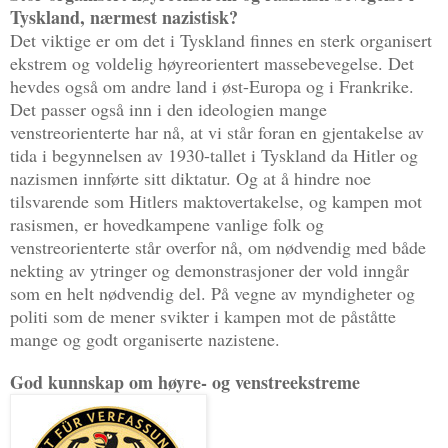
Tyskland, nærmest nazistisk?
Det viktige er om det i Tyskland finnes en sterk organisert
ekstrem og voldelig høyreorientert massebevegelse. Det
hevdes også om andre land i øst-Europa og i Frankrike.
Det passer også inn i den ideologien mange
venstreorienterte har nå, at vi står foran en gjentakelse av
tida i begynnelsen av 1930-tallet i Tyskland da Hitler og
nazismen innførte sitt diktatur. Og at å hindre noe
tilsvarende som Hitlers maktovertakelse, og kampen mot
rasismen, er hovedkampene vanlige folk og
venstreorienterte står overfor nå, om nødvendig med både
nekting av ytringer og demonstrasjoner der vold inngår
som en helt nødvendig del. På vegne av myndigheter og
politi som de mener svikter i kampen mot de påståtte
mange og godt organiserte nazistene.
God kunnskap om høyre- og venstreekstreme