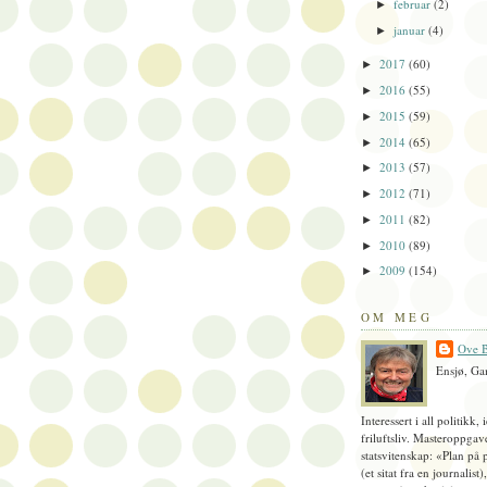
februar
(2)
►
januar
(4)
►
2017
(60)
►
2016
(55)
►
2015
(59)
►
2014
(65)
►
2013
(57)
►
2012
(71)
►
2011
(82)
►
2010
(89)
►
2009
(154)
►
OM MEG
Ove B
Ensjø, Ga
Interessert i all politikk, 
friluftsliv. Masteroppgav
statsvitenskap: «Plan på 
(et sitat fra en journalist