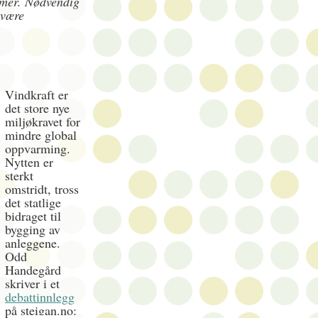
mmer. Nødvendig
 være
Vindkraft er
det store nye
miljøkravet for
mindre global
oppvarming.
Nytten er
sterkt
omstridt, tross
det statlige
bidraget til
bygging av
anleggene.
Odd
Handegård
skriver i et
debattinnlegg
på steigan.no: