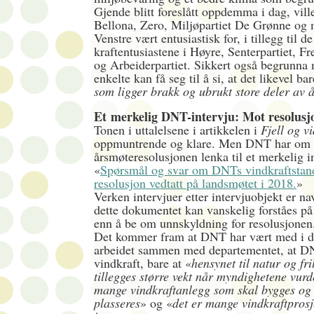
Gjende blitt foreslått oppdemma i dag, ville
Bellona, Zero, Miljøpartiet De Grønne og 
Venstre vært entusiastisk for, i tillegg til d
kraftentusiastene i Høyre, Senterpartiet, Fr
og Arbeiderpartiet. Sikkert også begrunna
enkelte kan få seg til å si, at det likevel bar
som ligger brakk og ubrukt store deler av å
Et merkelig DNT-intervju: Mot resolusj
Tonen i uttalelsene i artikkelen i
Fjell og v
oppmuntrende og klare. Men DNT har om
årsmøteresolusjonen lenka til et merkelig in
«
Spørsmål og svar om DNTs vindkraftstan
resolusjon vedtatt på landsmøtet i 2018.
»
Verken intervjuer etter intervjuobjekt er na
dette dokumentet kan vanskelig forståes p
enn å be om unnskyldning for resolusjone
Det kommer fram at DNT har vært med i d
arbeidet sammen med departementet, at D
vindkraft, bare at «
hensynet til natur og fri
tillegges større vekt når myndighetene vurd
mange vindkraftanlegg som skal bygges og 
plasseres
» og «
det er mange vindkraftprosj