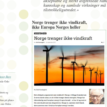
akseptable og sterkt avgrensede ra
kunnskap og samlede virkninger må
tilstrekkeligutredet.»
Norge trenger ikke vindkraft,
ikke Europa Norges heller
engt Berg
mle Oslo
idrett og
e i
plan på plan»
), om Oslos