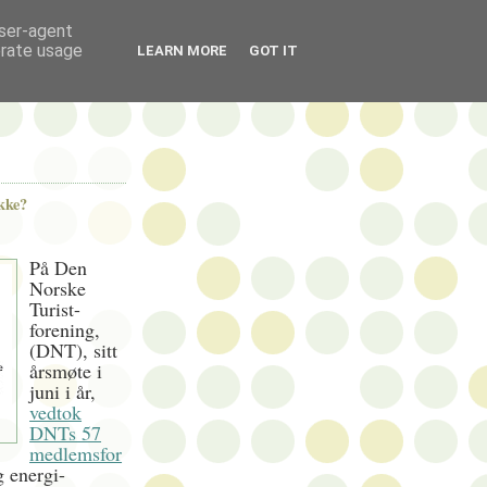
user-agent
erate usage
LEARN MORE
GOT IT
kke?
På Den
Norske
Turist-
forening,
(DNT), sitt
årsmøte i
juni i år,
vedtok
DNTs 57
medlemsfor
 energi-