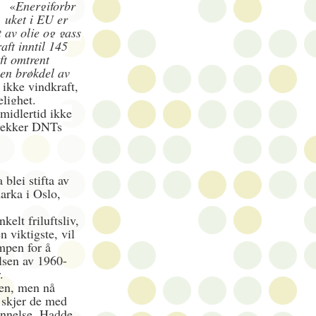
«
Energiforbr
uket i EU er
 av olje og gass
ft inntil 145
ft omtrent
 en brøkdel av
 ikke vindkraft,
elighet.
imidlertid ikke
vekker DNTs
blei stifta av
arka i Oslo,
kelt friluftsliv,
 viktigste, vil
mpen for å
sen av 1960-
r.
ren, men nå
 skjer de med
unnelse. Hadde