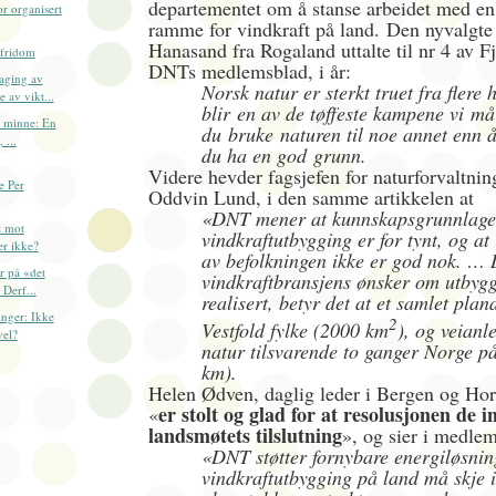
departementet om å stanse arbeidet med en
r organisert
ramme for vindkraft på land. Den nyvalgte
Hanasand fra Rogaland uttalte til nr 4 av Fj
sfridom
DNTs medlemsblad, i år:
aging av
Norsk natur er sterkt truet fra flere 
 av vikt...
blir en av de tøffeste kampene vi må
l minne: En
du
bruke naturen til noe annet enn 
 ...
du ha en god grunn.
Videre hevder fagsjefen for naturforvaltni
e Per
Oddvin Lund, i den samme artikkelen at
«DNT mener at kunnskapsgrunnlaget
t mot
vindkraftutbygging er for tynt, og at
er ikke?
av befolkningen ikke er god nok. …
r på «det
vindkraftbransjens ønsker om utbygg
 Derf...
realisert, betyr det at et samlet plan
inger: Ikke
2
Vestfold fylke (2000 km
), og veianl
vel?
natur tilsvarende to ganger Norge p
km).
Helen Ødven, daglig leder i Bergen og Hor
er stolt og glad for at resolusjonen de in
«
landsmøtets tilslutning
», og sier i medlem
«DNT støtter fornybare energiløsnin
vindkraftutbygging på land må skje 