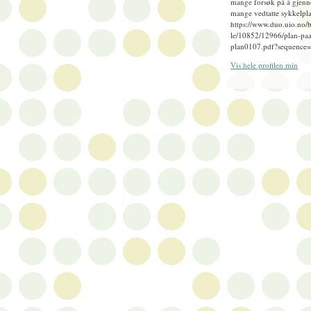
mange forsøk på å gjenn
mange vedtatte sykkelpla
https://www.duo.uio.no/
le/10852/12966/plan-paa
plan0107.pdf?sequence
Vis hele profilen min