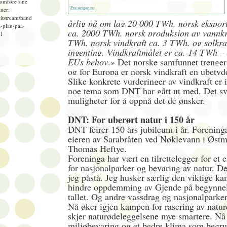
omføre sine
Fra steigan.no
ner:
bitstream/hand
årlig på om lag 20 000 TWh, norsk eksport
-plan-paa-
ca. 2000 TWh, norsk produksjon av vannkra
=1
TWh, norsk vindkraft ca. 3 TWh, og solkra
ingenting. Vindkraftmålet er ca. 14 TWh –
EUs behov
.» Det norske samfunnet trenger
og for Europa er norsk vindkraft en ubetyd
Slike konkrete vurderinger av vindkraft er 
noe tema som DNT har gått ut med. Det s
muligheter for å oppnå det de ønsker.
DNT: For uberørt natur i 150 år
DNT feirer 150 års jubileum i år. Foreninga 
eieren av Sarabråten ved Nøklevann i Østm
Thomas Heftye.
Foreninga har vært en tilrettelegger for et en
for nasjonalparker og bevaring av natur. Den
jeg påstå. Jeg husker særlig den viktige ka
hindre oppdemming av Gjende på begynnel
tallet. Og andre vassdrag og nasjonalparke
Nå øker igjen kampen for rasering av natu
skjer naturødeleggelsene mye smartere. Nå
miljøbevaring og et bedre klima som begr