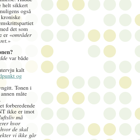
 helt sikkert
muligens også
e kroniske
emskrittspartiet
 med det som
e er «
områder
ret.
»
onen?
idde
var både
tervju kalt
dpunkt og
vngitt. Tonen i
å annen måte
n.
et forberedende
NT ikke er imot
luftsliv må
erer hvor
hvor de skal
ekter vi ikke går