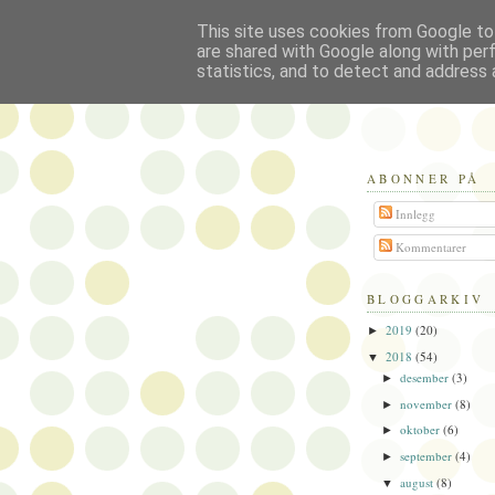
This site uses cookies from Google to 
Politikus
are shared with Google along with per
statistics, and to detect and address 
ABONNER PÅ
Innlegg
Kommentarer
BLOGGARKIV
2019
(20)
►
2018
(54)
▼
desember
(3)
►
november
(8)
►
oktober
(6)
►
september
(4)
►
august
(8)
▼