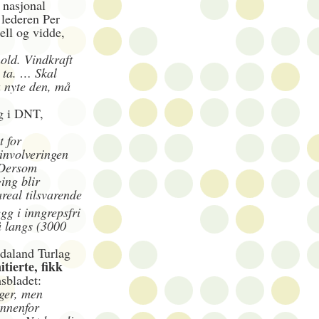
 nasjonal
 lederen Per
ell og vidde,
hold. Vindkraft
 ta. … Skal
å nyte den, må
ng i DNT,
 for
 involveringen
 Dersom
ing blir
areal tilsvarende
egg i inngrepsfri
å langs (3000
daland Turlag
itierte, fikk
sbladet:
ger, men
innenfor