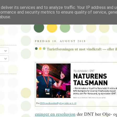
deliver its services and to analyze traffic. Your IP address and 
formance and security metrics to ensure quality of service, gen
abuse.
FREDAG 10. AUGUST 2018
Turistforeningen ut mot vindkraft — eller i
Fra
DNTs medlemsbladFjell og vidde nr 4 -18
eninger en resolusjon
der DNT ber Olje- og