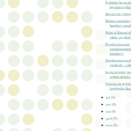
Tyskland: Ingen sto
høyrebevegelse
Snevert om ytring
Hindret medienes j
Sandberg omtale
Walid al-Kubaisi ti
viktig, og riktig,
Hvorfor forsvarer
venstreorientert
Sandberg?
Turistforeningen u
vindkraft — ell
Ingen regjering tro
grønne skiftet».
Vetlesen om flyktn
forfølgelse like
juli
(1)
►
juni
(3)
►
mai
(5)
►
april
(7)
►
mars
(3)
►