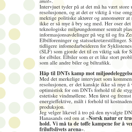
imot
».
Intervjuet tyder på at det må ha vært store
resolusjonen, og at det er viktig å vise om
mektige politiske aktører og annonsører at
ikke er så mye å bry seg med. Her oser d
teknologiske miljøungdommer sentralt plass
informasjonsavdelinger på veg til og fra Ze
Elbilforeninger og statssekretærstillinger.
tidligere infomedarbeideren for Syklistene
(SLF) som gjorde det til en viktig sak for
for elbiler. Elbiler som er et like stort prob
som alle andre biler og biltrafikk.
Håp til DNTs kamp mot miljøødeleggels
Med det merkelige intervjuet som kommenta
resolusjonen, er det kanskje ikke så mye å
optimistisk for om DNTs forhold til de styg
estetiske vindmøllene. Men først og fremst 
energieffektive, målt i forhold til kostnad
produksjon.
Jeg velger likevel å tro på den nyvalgte D
Norsk natur er true
Hanasands ord om at «
hold. Vi må ta de tøffe kampene for å v
friluftslivets arena
».