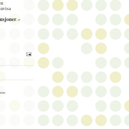
en
eavisa
lusjoner
.»
tar.