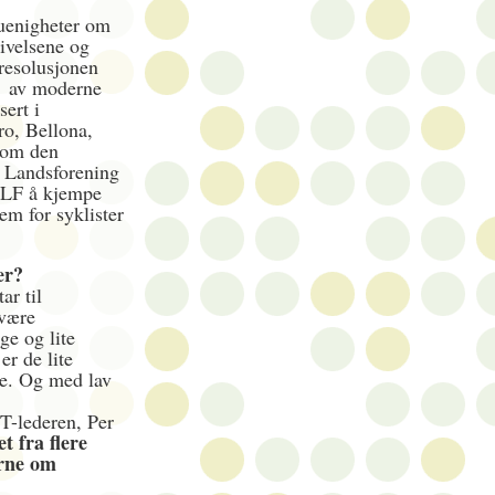
 uenigheter om
givelsene og
 resolusjonen
et av moderne
ert i
ro, Bellona,
 Som den
s Landsforening
 SLF å kjempe
lem for syklister
er?
r til
 være
ge og lite
er de lite
ene. Og med lav
NT-lederen, Per
t fra flere
erne om