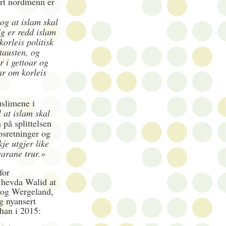
rart nordmenn er
og at islam skal
g er redd islam
korleis politisk
tausten, og
 i gettoar og
ar om korleis
uslimene i
l at islam skal
på splittelsen
rosretninger og
je utgjer like
arane trur.
»
for
 hevda Walid at
 og Wergeland,
g nyansert
han i 2015: