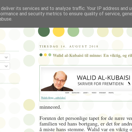
deliver its services and to analyze traffic. Your IP address and 
formance and security metrics to ensure quality of service, gen
abuse.
TIRSDAG 14. AUGUST 2018
Walid al-Kubaisi til minne: En viktig, og r
Walids blogg - anbefales!
minneord.
Foruten det personlige tapet for de nære v
familien ved hans bortgang, er det for andre
å miste hans stemme. Walid var en viktig o