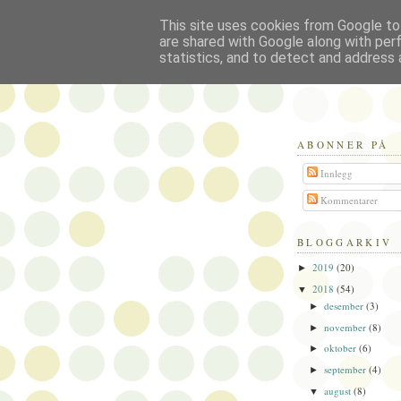
This site uses cookies from Google to 
Politikus
are shared with Google along with per
statistics, and to detect and address 
ABONNER PÅ
Innlegg
Kommentarer
BLOGGARKIV
2019
(20)
►
2018
(54)
▼
desember
(3)
►
november
(8)
►
oktober
(6)
►
september
(4)
►
august
(8)
▼