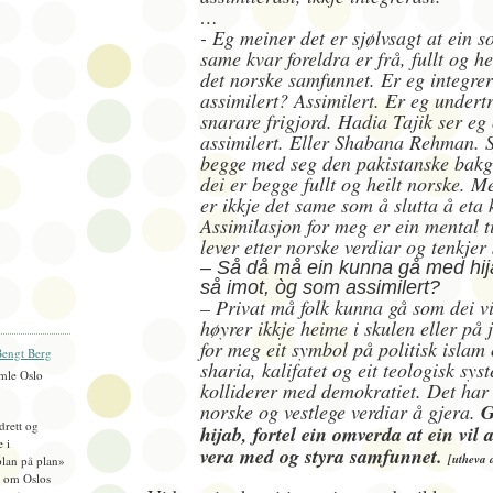
…
- Eg meiner det er sjølvsagt at ein s
same kvar foreldra er frå, fullt og he
det norske samfunnet. Er eg integrert
assimilert? Assimilert. Er eg undert
snarare frigjord. Hadia Tajik ser e
assimilert. Eller Shabana Rehman. S
begge med seg den pakistanske bak
dei er begge fullt og heilt norske. M
er ikkje det same som å slutta å eta
Assimilasjon for meg er ein mental t
lever etter norske verdiar og tenkje
– Så då må ein kunna gå med hij
så imot, òg som assimilert?
– Privat må folk kunna gå som dei v
høyrer ikkje heime i skulen eller på 
for meg eit symbol på politisk islam 
engt Berg
sharia, kalifatet og eit teologisk sy
mle Oslo
kolliderer med demokratiet. Det har
norske og vestlege verdiar å gjera.
G
idrett og
hijab, fortel ein omverda at ein vil
e i
vera med og styra samfunnet.
[utheva 
plan på plan»
), om Oslos