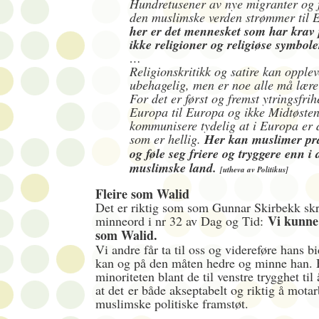
Hundretusener av nye migranter og f
den muslimske verden strømmer til 
her er det mennesket som har krav p
ikke religioner og religiøse symbole
…
Religionskritikk og satire kan opple
ubehagelig, men er noe alle må lære
For det er først og fremst ytringsfri
Europa til Europa og ikke Midtøsten.
kommunisere tydelig at i Europa er 
som er hellig.
Her kan muslimer pra
og føle seg friere og tryggere enn i d
muslimske land.
[utheva av Politikus]
Fleire som Walid
Det er riktig som som Gunnar Skirbekk skri
Vi kunne 
minneord i nr 32 av Dag og Tid:
som Walid.
Vi andre får ta til oss og videreføre hans b
kan og på den måten hedre og minne han.
minoriteten blant de til venstre trygghet ti
at det
er både akseptabelt og riktig å mota
muslimske politiske framstøt.