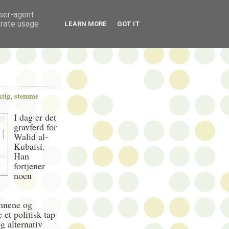
user-agent
erate usage
LEARN MORE
GOT IT
iktig, stemme
I dag er det
gravferd for
Walid al-
Kubaisi.
Han
fortjener
noen
ennene og
 et politisk tap
g alternativ