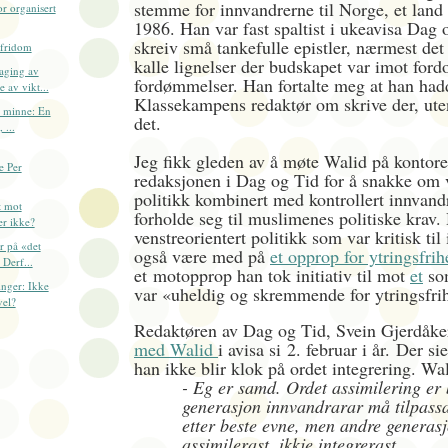
stemme for innvandrerne til Norge, et land 
r organisert
1986. Han var fast spaltist i ukeavisa Dag 
skreiv små tankefulle epistler, nærmest d
sfridom
kalle lignelser der budskapet var imot fo
aging av
fordømmelser. Han fortalte meg at han hadd
 av vikt...
Klassekampens redaktør om skrive der, ute
l minne: En
det.
 ...
Jeg fikk gleden av å møte Walid på kontore
e Per
redaksjonen i Dag og Tid for å snakke om v
politikk kombinert med kontrollert innvan
t mot
forholde seg til muslimenes politiske krav.
er ikke?
venstreorientert politikk som var kritisk til
r på «det
også være med på
et opprop for ytringsfrih
 Derf...
et motopprop han tok initiativ til mot
et
so
inger: Ikke
var «uheldig og skremmende for ytringsfri
vel?
Redaktøren av Dag og Tid, Svein Gjerdåke
med Walid
i avisa si
2. februar i år. Der si
han ikke blir klok på ordet integrering. Wal
- Eg er samd. Ordet assimilering er 
generasjon innvandrarar må tilpass
etter beste evne, men andre generas
assimilerast, ikkje integrerast.