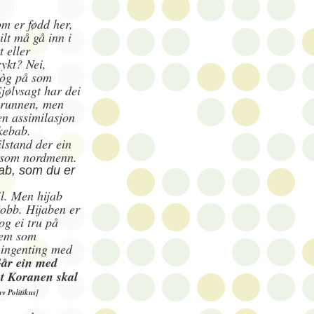
om er fødd her,
ilt må gå inn i
 eller
rykt? Nei,
g òg på som
jølvsagt har dei
grunnen, men
en assimilasjon
 kebab.
ilstand der ein
r som nordmenn.
ab, som du er
il. Men hijab
jobb. Hijaben er
og ei tru på
stem som
 ingenting med
år ein med
 at Koranen skal
av Politikus]