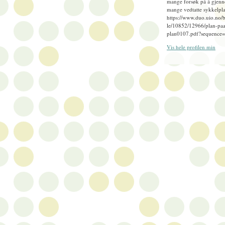
mange forsøk på å gjenn
mange vedtatte sykkelpla
https://www.duo.uio.no/
le/10852/12966/plan-paa
plan0107.pdf?sequence
Vis hele profilen min