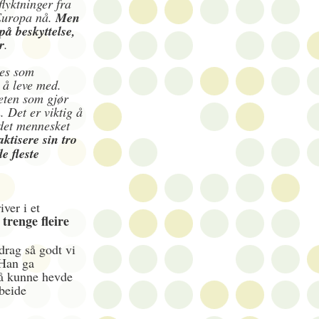
lyktninger fra
Europa nå.
Men
å beskyttelse,
r
.
ves som
 å leve med.
heten som gjør
 Det er viktig å
det mennesket
ktisere sin tro
e fleste
ver i et
trenge fleire
idrag så godt vi
 Han ga
l å kunne hevde
rbeide