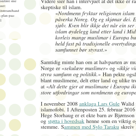
Videre sier han i intervjuet at det ikke er 
omføre sine
ner:
skeptiske til islam.
bitstream/hand
«
Nordmenn fryktar religionen islam 
-plan-paa-
påverka Noreg. Og eg skjønar dei. E
=1
sjølv. Kven blir ikkje det når ein ser 
islam øydelegg land etter land i Mid
korleis mange muslimar i Europa bur
held fast på tradisjonelle overtyding
samfunnet bør styrast
.»
Samtidig minte han om at halvparten av m
Norge er «
sekulære muslimer
» og «
ikkje vi
styra samfunn og politikk.
»
Han pekte også 
blant muslimene, delt etter land og ulike t
at «
Alt dette gjer at muslimane i Europa ikk
store utfordringar som nordmenn og europe
I november 2008
anklaga Lars Gule
Walid 
islamofobi. I Aftenposten 25. februar 2016
Hege Storhaug er et ekte barn av Bjørnson
og
støtta i hovedsak
henne
som en viktig o
stemme
.
S
ammen med Sylo Taraku
skreiv 