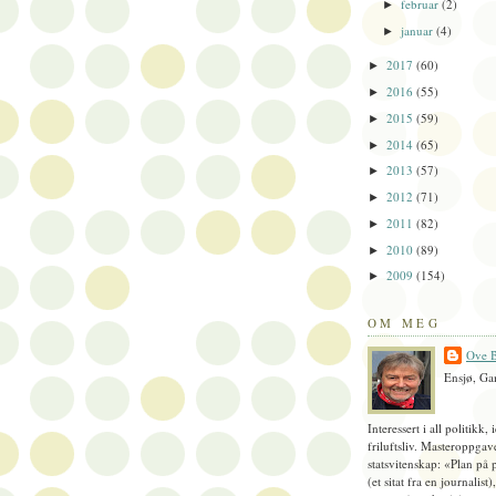
februar
(2)
►
januar
(4)
►
2017
(60)
►
2016
(55)
►
2015
(59)
►
2014
(65)
►
2013
(57)
►
2012
(71)
►
2011
(82)
►
2010
(89)
►
2009
(154)
►
OM MEG
Ove B
Ensjø, Ga
Interessert i all politikk, 
friluftsliv. Masteroppgav
statsvitenskap: «Plan på 
(et sitat fra en journalist