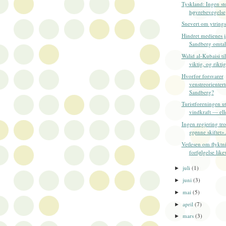
Tyskland: Ingen sto
høyrebevegelse
Snevert om ytring
Hindret medienes j
Sandberg omtale
Walid al-Kubaisi ti
viktig, og riktig,
Hvorfor forsvarer
venstreorientert
Sandberg?
Turistforeningen u
vindkraft — ell
Ingen regjering tro
grønne skiftet».
Vetlesen om flyktn
forfølgelse like
juli
(1)
►
juni
(3)
►
mai
(5)
►
april
(7)
►
mars
(3)
►