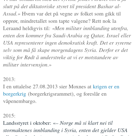
slutt på det diktatoriske styret til president Bashar al-
Assad.»
Hvem var det på vegne av folket som gikk til
opprør, mindretallet som tapte valgene?
Rett nok la
Leraand heldigvis til
: «Men militær innblanding utenfra,
enten den kommer fra Saudi-Arabia og Qatar, Israel eller
USA representerer ingen demokratisk kraft. Det er syrerne
selv som må få skape morgendagens Syria. Derfor er det
viktig for Rødt å understreke at vi er motstandere av
militær intervensjon
.»
2013:
I en uttalelse 27.08.2013 sier Moxnes at
krigen er en
borgerkrig
(borgerkrigsrammet), og foreslår en
våpenembargo.
2015:
Landsstyret i oktober: «
– Norge må si klart nei til
stormaktenes innblanding i Syria,
enten det gjelder USA