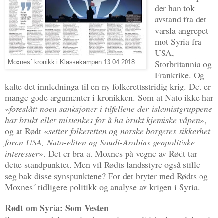
der han tok
avstand fra det
varsla angrepet
mot Syria fra
USA,
Storbritannia og
Moxnes´ kronikk i Klassekampen 13.04.2018
Frankrike. Og
kalte det innledninga til en ny folkerettsstridig krig. Det er
mange gode argumenter i kronikken. Som at Nato ikke har
«
foreslått noen sanksjoner i tilfellene der islamistgruppene
har brukt eller mistenkes for å ha brukt kjemiske våpen
»,
og at Rødt «
setter folkeretten og norske borgeres sikkerhet
foran USA, Nato-eliten og Saudi-Arabias geopolitiske
interesser
». Det er bra at Moxnes på vegne av Rødt tar
dette standpunktet. Men vil Rødts landsstyre også stille
seg bak disse synspunktene? For det bryter med Rødts og
Moxnes´ tidligere politikk og analyse av krigen i Syria.
Rødt om Syria: Som Vesten