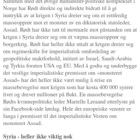
Sammen med det øvrige humanitær-politiske komplekset i
Norge har Rødt direkte og indirekte bidratt til å gi
inntrykk av at krigen i Syria dreier seg om et rettferdig
masseopprør mot et monster av en diktatorisk statsleder,
Assad. Rødt har ikke tatt til motmæle mot påstanden om at
krigen i Syria dreier seg om et væpna masseopprør og
borgerkrig. Rødt har heller ikke uttalt at krigen dreier seg
om regimeskifte for imperialistisk omfordeling av
geopolitiske maktforhold, initiert av Israel, Saudi-Arabia
og Tyrkia foruten USA og EU. Med å godta og underbygge
det vestlige imperialistiske premisset om «monsteret
Assad» har det heller ikke vært mulig å reise en
massebevegelse mot krigen som har kosta 400 000 syrere
livet og drevet millioner på flukt. En massebevegelse
Rødts kvinnepolitiske leder Marielle Leraand etterlyste på
sin Facebook-side lørdag. Hele det europeiske venstre er
fanga i premisset til det imperialistiske Vesten om
monsteret Assad.
Syria - heller ikke viktig nok