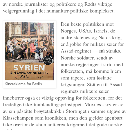
av norske journalister og politikere og Rødts viktige
velgergrunnlag i det humanitær-politiske komplekset.
Den beste politikken mot
Norges, USAs, Israels, de
andre statenes og Natos krig,
er å jobbe for militær seier for
nå straks
Assad-regimet —
.
Norske soldater, sendt av
norske regjeringer i strid med
folkeretten, må komme hjem
som tapere, som løslatte
krigsfanger. Støtten til Assad-
Kinoreklame fra Berlin.
regimets militære seier
innebærer også et viktig oppsving for folkeretten, for det
fredelige ikke-innblandingsprinsippet. Moxnes skryter av
av sin påståtte brøytetaktikk i Stortinget i samme utgave av
Klassekampen som kronikken, men den gjelder åpenbart
ikke overfor de «humanitære» krigerne i det gode norske