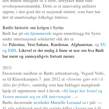
den minste mulighet til å seire, uttrykker Rødt bare
revolusjonsromantikk. Dette er et uansvarlig militært
opprør, i den grad det er nasjonalt initiert, som bare har
ført til unødvendige folkelige lidelser.
Rødts historie om krigen i Syria:
Rødt har på
sin hjemmeside
ingen emneknagg for Syria
under internasjonal solidaritet slik det er
for
Palestina
,
Vest-Sahara
,
Kurdistan
,
Afghanistan
, og
EU
og EØS
. Likevel er det mulig å finne ut noe om hva Rødt
har ment og sannsynligvis fortsatt mener.
2012:
Daværende medlem av Rødts arbeidsutvalg, Vegard Velle,
sa til Klassekampen 7. juni 2012 at «
Syrerne gjør rett i å
slåss for frihet
», samtidig som han beklager manglende
hjelp til opprørerne med å hevde «
Så langt har Israel og
Vesten motsatt seg en slik intervensjon …
»
Rødts daværende
nestleder Marielle Leraand sa
i juli: «
–
Vi står solidarisk med det syriske folket i kravet om å få