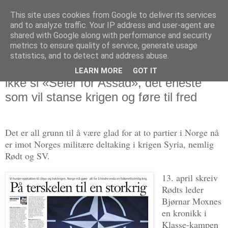
This site uses cookies from Google to deliver its services
Politikus
and to analyze traffic. Your IP address and user-agent are
shared with Google along with performance and security
metrics to ensure quality of service, generate usage
statistics, and to detect and address abuse.
søndag 15. april 2018
Rødts problemer med krigen i Syria: Tør
LEARN MORE
GOT IT
ikke si «Seier for Assad», det eneste
som vil stanse krigen og føre til fred
Det er all grunn til å være glad for at to partier i Norge nå
er imot Norges militære deltaking i krigen Syria, nemlig
Rødt og SV.
13. april skreiv
Rødts leder
Bjørnar Moxnes
en kronikk i
Klasse-kampen