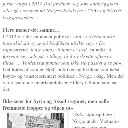
foran valget i 2017 skal profilere seg som antikrigsparti
eller gå i strupen på Norges deltakelse i USAs og NATOs
krigsprosjekter
.»
Flere mener det samme…
I 2012 var det
en
annen politiker som sa «
Verden ikke
bare skal stå og se på konflikten utvikle seg. - De
(opprørerne, journ.anm) vil finne et sted, en måte, å
forsvare seg selv på, i tillegg til å iverksette offensive
».
tiltak, …
Verdenssamfunnet skal ikke stå passivt å se på
Det høres ut som en Rødt-politiker og hvilken som helst
høyre- og venstreorientert politiker i Norge i dag. Men det
var daværende utenriksminister Hillary Clinton som sa
det.
Ikke seier for Syria og Assad-regimet, men «alle
fremmede tropper og våpen ut»
USAs støttespillere i
Norge under Vietnam-
krigen, kom opp