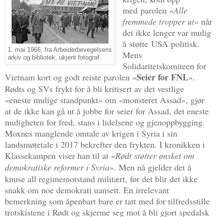
med
parolen «
Alle
fremmede tropper ut
» når
det ikke lenger var mulig
å
støtte
USA
politisk.
1. mai 1966, fra Arbeiderbevegelsens
Mens
arkiv og bibliotek, ukjent fotograf
Solidaritetskomiteen for
Seier for FNL
Vietnam kort og godt reiste parolen
«
»
.
Rødts og SVs frykt for å bli kritisert av det vestlige
«eneste mulige standpunkt» om «monsteret Assad», gjør
at de ikke kan gå ut å jobbe for seier for Assad, det eneste
muligheten for fred, stans i lidelsene og gjenoppbygging.
Moxnes manglende omtale av krigen i Syria i sin
landsmøtetale i 2017 bekrefter den frykten. I kronikken i
Klassekampen viser han til at
«
Rødt støtter ønsket om
demokratiske reformer i Syria
»
. Men nå gjelder det å
knuse all regimemotstand militært, før det blir det ikke
snakk om noe demokrati uansett. En irrelevant
bemerkning som åpenbart bare er tatt med for tilfredsstille
trotskistene i Rødt og skjerme seg mot å bli gjort spedalsk