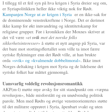
I tillegg til et feil syn på hva krigen i Syria dreier seg om,
er Syriapolitikken heller ikke viktig nok for Rødt.
Kampanjen Norge ut av krigen i Syria
er en ikke-sak for
de dominerende venstrekreftene i Norge. Det er derimot
ikke kamp for økt innvandring og identitetskamp for
religiøse grupper. Før i kronikken der Moxnes skriver at
det vil være «
et
svik
mot det norske folks
sikkerhetsinteresser
» å støtte et nytt angrep på Syria, var
det bare mot stortingsflertallet som ville ta imot færre
syriske flyktninger
enn det Rødt ville, at han brukte
orda
«svik» og «kvalmende dobbeltmoral»
I
kke imot
.
Norges deltaking i krigen mot Syria og de lidelsene det
syriske folket har måttet gjennomgå.
Uansvarlig voldelig revolusjonsromantikk
AKP(m-l) møtte mye avsky for sitt standpunkt om «væpna
revolusjon», både misforstått og en unødvendig politisk
parole. Men med Rødts og øvrige venstreorientertes støtte
til det militære opprøret i Syria, åpenbart svakt og uten