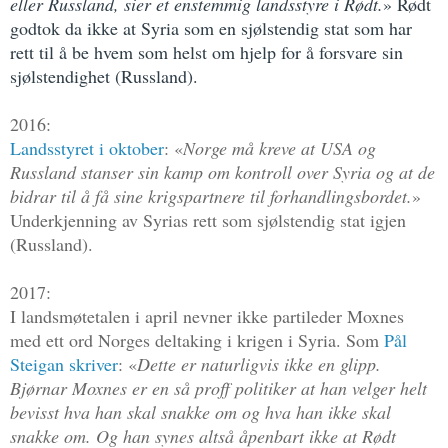
eller Russland, sier et enstemmig landsstyre i Rødt.
» Rødt
godtok da ikke at Syria som en sjølstendig stat som har
rett til å be hvem som helst om hjelp for å forsvare sin
sjølstendighet (Russland).
2016:
Landsstyret i oktober
: «
Norge må kreve at USA og
Russland stanser sin kamp om kontroll over Syria og at de
bidrar til å få sine krigspartnere til forhandlingsbordet.
»
Underkjenning av Syrias rett som sjølstendig stat igjen
(Russland).
2017:
I landsmøtetalen i april nevner ikke partileder Moxnes
med ett ord Norges deltaking i krigen i Syria. Som
Pål
Steigan skriver
: «
Dette er naturligvis ikke en glipp.
Bjørnar Moxnes er en så proff politiker at han velger helt
bevisst hva han skal snakke om og hva han ikke skal
snakke om. Og han synes altså åpenbart ikke at Rødt