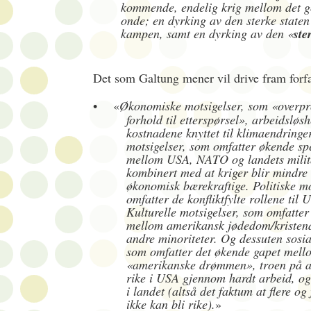
kommende, endelig krig mellom det g
onde; en dyrking av den sterke staten
kampen, samt en dyrking av den «
ste
Det som Galtung mener vil drive fram forfa
•
«
Økonomiske motsigelser, som «overpr
forhold til etterspørsel», arbeidsløs
kostnadene knyttet til klimaendringe
motsigelser, som omfatter økende sp
mellom USA, NATO og landets militæ
kombinert med at kriger blir mindre
økonomisk bærekraftige. Politiske mo
omfatter de konfliktfylte rollene ti
Kulturelle motsigelser, som omfatter
mellom amerikansk jødedom/kristen
andre minoriteter. Og dessuten sosia
som omfatter det økende gapet mell
«amerikanske drømmen», troen på at
rike i USA gjennom hardt arbeid, og l
i landet (altså det faktum at flere og
ikke kan bli rike).
»