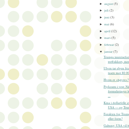
august
(5)
►
juli
(2)
►
juni
(3)
►
mai
(6)
►
april
(12)
►
mars
(5)
►
februar
(2)
►
januar
(7)
▼
Trumps innreisefor
treffsikkert, men
Ulven tar elgen fra
tusen mot 80 00
Hvem er «høyre»?
Psykosen i vest: Nå
formuleringer bl
...
Kina i dollarfelle 
USA — og Tru
Forakten for Trum
eller form?
Galtung: USA vil 