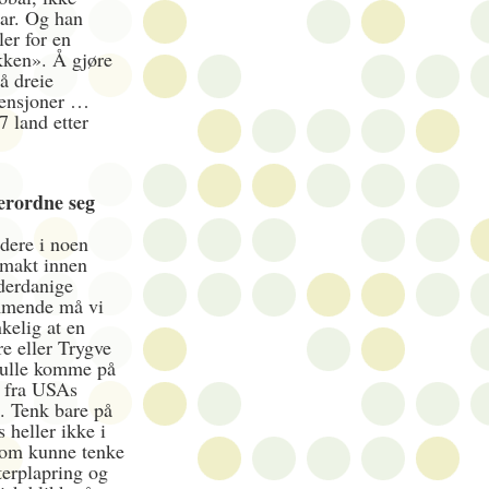
var. Og han
ler for en
kken». Å gjøre
å dreie
vensjoner …
7 land etter
derordne seg
edere i noen
 makt innen
nderdanige
ommende må vi
kelig at en
e eller Trygve
skulle komme på
k fra USAs
å. Tenk bare på
heller ikke i
som kunne tenke
tterplapring og