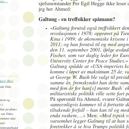
ene,...
sjefsmotstander Per Egil Hegge ikke leser d
jeg her Ahmed:
Galtung - en treffsikker spåmann?
«
Galtung forutså også treffsikkert de
revolusjonen i 1978; opprøret på Tie
Kina i 1989; de økonomiske krisene 
2011; og han forutså til og med ang
den 11. september 2001, ifølge avdød
Fischer, som var daglig leder for Eu
University Center for Peace Studies
.»
Galtung spådde at «USA-imperiets kol
komme i løpet av maksimum 25 år, var
at George W. Bush ble valgt til presi
engt Berg
samme år, fremskyndet han dette sa
mle Oslo
med fem år for han[s] mente
Bush´ e
militaristiske politikk ville sette fart 
På spørsmål fra Ahmed, svarer Galtu
idrett og
sannsynligvis kommer til å fortsette d
e i
tiltakende forfall – han kan til og med
plan på plan»
), om Oslos
enda raskere,…
» Men: «
Med typisk v
omføre sine
varsomhet legger Galtung til at han s
ner:
foretrekker å se hva Trumps politikk fa
bitstream/hand