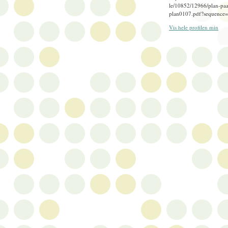
le/10852/12966/plan-paa
plan0107.pdf?sequence
Vis hele profilen min