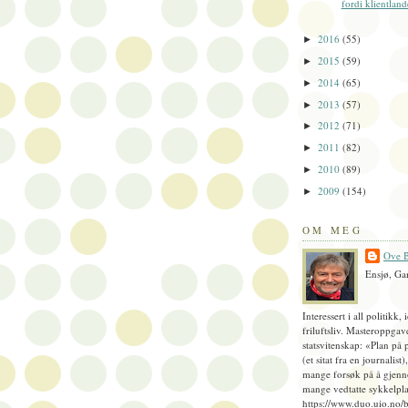
fordi klientland
2016
(55)
►
2015
(59)
►
2014
(65)
►
2013
(57)
►
2012
(71)
►
2011
(82)
►
2010
(89)
►
2009
(154)
►
OM MEG
Ove B
Ensjø, Ga
Interessert i all politikk, 
friluftsliv. Masteroppgav
statsvitenskap: «Plan på 
(et sitat fra en journalist
mange forsøk på å gjenn
mange vedtatte sykkelpla
https://www.duo.uio.no/