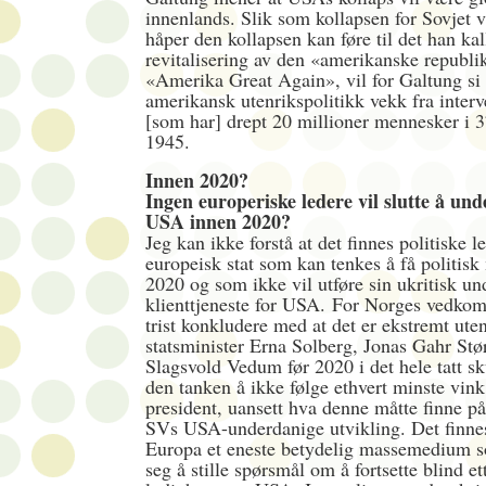
innenlands. Slik som kollapsen for Sovjet 
håper den kollapsen kan føre til det han kal
revitalisering av den «amerikanske republi
«Amerika Great Again», vil for Galtung si 
amerikansk utenrikspolitikk vekk fra inter
[som har] drept 20 millioner mennesker i 3
1945.
Innen 2020?
Ingen europeriske ledere vil slutte å un
USA innen 2020?
Jeg kan ikke forstå at det finnes politiske l
europeisk stat som kan tenkes å få politisk
2020 og som ikke vil utføre sin ukritisk u
klienttjeneste for USA. For Norges vedk
trist konkludere med at det er ekstremt uten
statsminister Erna Solberg, Jonas Gahr Stør
Slagsvold Vedum før 2020 i det hele tatt 
den tanken å ikke følge ethvert minste vin
president, uansett hva denne måtte finne p
SVs USA-underdanige utvikling. Det finnes 
Europa et eneste betydelig massemedium 
seg å stille spørsmål om å fortsette blind e