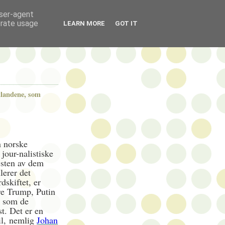
user-agent
erate usage
LEARN MORE
GOT IT
tlandene, som
n norske
 jour-nalistiske
resten av dem
lerer det
rdskiftet, er
re Trump, Putin
g som de
st. Det er en
il, nemlig
Johan