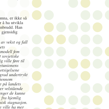
nna, er ikke så
r å ha utvikla
menbrudd. Han
 gjensidig
av vekst og fall
ets
 modell fem
t sovjetiske
ville føre til
etunionens
motsigelsene
 grad undertrykt
gjennom
e på landets
er velstående
penger de kunne
 fra hjemlig
misk stagnasjon.
le ville ha mer