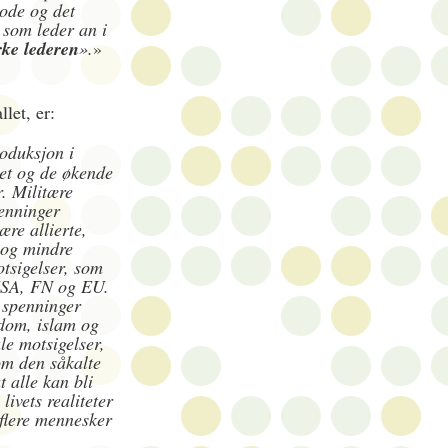
ode og det
 som leder an i
rke lederen
».
»
llet, er:
oduksjon i
het og de økende
r. Militære
enninger
re allierte,
 og mindre
tsigelser, som
l USA, FN og EU.
 spenninger
dom, islam og
le motsigelser,
om den såkalte
 alle kan bli
ivets realiteter
 flere mennesker