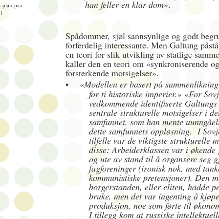
han feller en klar dom
».
-plan-paa-
=1
Spådommer, sjøl sannsynlige og godt begru
forferdelig interessante. Men Galtung påstå
en teori for slik utvikling av statlige sam
kaller den en teori om «synkroniserende og
forsterkende motsigelser».
•
«
Modellen er basert på sammenlikning 
for ti historiske imperier.
» «
For Sovj
vedkommende identifiserte Galtungs
sentrale strukturelle motsigelser i de
samfunnet, som han mente uunngåelig 
dette samfunnets oppløsning. I Sovj
tilfelle var de viktigste strukturelle 
disse: Arbeiderklassen var i økende
og ute av stand til å organsere seg 
fagforeninger (ironisk nok, med tank
kommunistiske pretensjoner). Den m
borgerstanden, eller eliten, hadde 
bruke, men det var ingenting å kjøpe
produksjon, noe som førte til økono
I tillegg kom at russiske intellektuel