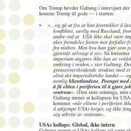
Om Trump hevder Galtung i intervjuet der h
komme Trump til gode — i starten:
•
«
…og gå ut fra at han foretrekker å lø
konflikter, særlig med Russland, fr
andre ord at USA ikke skal være imp
øker fremdeles farten mot forfallet 
fra midten. Men hva han gjør som pr
gjenstår selvsagt å se».
Så fortsette
imperium utgjøres ikke kun av volds
omkring i verden,» sier Galtung. Det
grenseoverskridende struktur med e
altså det imperialistiske landet — o
nemlig
klientlandene
.
Poenget med 
å få eliten i periferien til å gjøre jo
sentrum
». (Den siste setninga, min 
Galtung mener at kollapsen for USA
kommer «
når elitene i periferien ik
å utkjempe USAs kriger, og ikke leng
seg utbytte av sentrum
».
USAs kollaps: Global, ikke intern
Galtung mener at USAs kollaps vil være gl