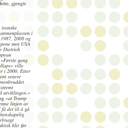
ette, gjengir
n iranske
nanmenplassen i
i 1987, 2008 og
repene mot USA
e Dietrich
ropean
 «
Første gang
laps» ville
 i 2000. Etter
dent senere
mmenbruddet
kstremt
på utviklingen
.»
ng «
at Trump
enne linjen av
 få det til å gå
itenskapelig
elvsagt
ktisk blir før