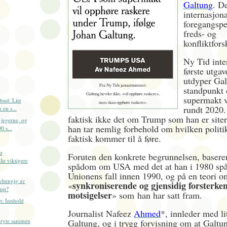
Galtung
. D
internasjon
foregangspe
freds- og
konfliktfor
Ny Tid inte
første utga
utdyper Gal
Fra Ny Tids januarnummer.
standpunkt
Galtung hevder ikke, «vil opphøre raskere»,
supermakt v
bud: Lite
men «kan opphøre raskere».
rundt 2020.
 en s...
faktisk ikke det om Trump som han er sitert
 jegerne, og
han tar nemlig forbehold om hvilken polit
0 s...
faktisk kommer til å føre.
r
Foruten den konkrete begrunnelsen, basere
ir viktigere
spådom om USA med det at han i 1980 spå
Unionens fall innen 1990, og på en teori o
avhengig av
synkroniserende og gjensidig forsterke
«
mp?
motsigelser
» som
han har satt fram.
p: Innhold
Journalist Nafeez
Ahmed
*, innleder med li
bryte sammen
Galtung, og i trygg forvisning om at Galtu