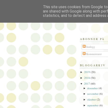
This site uses cookies from Google to 
Politikus
are shared with Google along with per
statistics, and to detect and address 
ABONNER PÅ
Innlegg
Kommentarer
BLOGGARKIV
2019
(20)
►
2018
(54)
►
2017
(60)
▼
desember
(4)
►
november
(6)
►
oktober
(2)
►
september
(6)
►