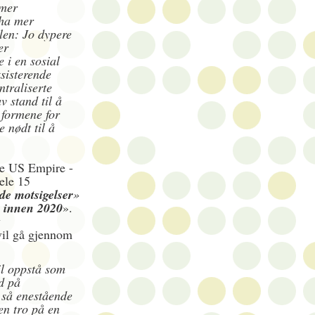
 mer
 ha mer
llen: Jo dypere
er
e i en sosial
sisterende
ntraliserte
v stand til å
 formene for
 nødt til å
he US Empire -
ele 15
de motsigelser
»
e innen 2020
».
v
vil gå gjennom
il oppstå som
ld på
 så enestående
en tro på en