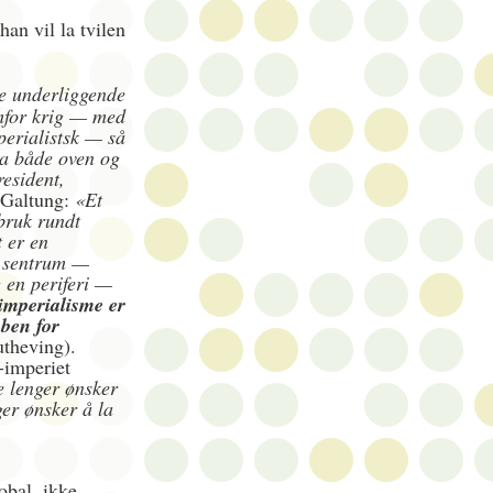
an vil la tvilen
se underliggende
emfor krig — med
erialistsk — så
fra både oven og
esident,
r Galtung:
«Et
bruk rundt
 er en
t sentrum —
g en periferi —
imperialisme er
bben for
utheving).
-imperiet
ke lenger ønsker
er ønsker å la
obal, ikke