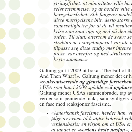
ytringsfrihet, at minoriteter ville ha
selvbestemmelse, og at bønder ville
bevegelsesfrihet. Slik fungerer mode
disse motsigelsene blir, desto større 
sannsynligheten for at de vil resulter
krise som snur opp og ned på den ek
orden. Til slutt, ettersom de svært se
strukturene i sovjetimperiet var ute a
tilpasse seg disse stadig mer intense
press, var ovenfra-og-ned-strukturene
bryte sammen.
»
Galtung ga i i 2009 ut boka «The Fall of t
And Then What?». Galtung mener det er h
«
synkroniserende og gjensidige forsterken
i USA som han i 2009 spådde «
vil opphør
Galtung mener USAs sammenbrudd, tap a
verdensomspennende makt, sannsynligvis 
en fase med reaksjonær fascisme.
«
Amerikansk fascisme, hevder han, v
følge av evnen til å utøve kolossal vo
verdensbasis; en visjon om at USA er
at landet er «
verdens beste nasjon
»; 