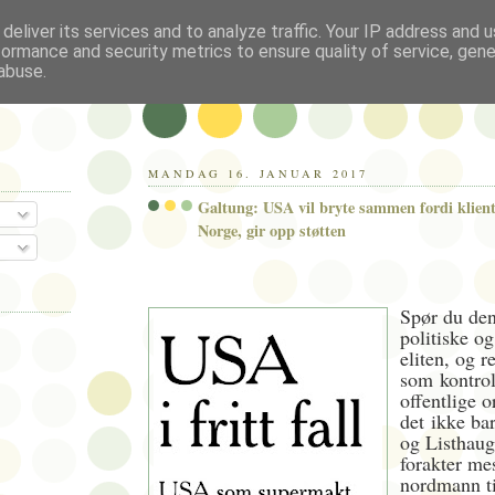
deliver its services and to analyze traffic. Your IP address and 
formance and security metrics to ensure quality of service, gen
abuse.
MANDAG 16. JANUAR 2017
Galtung: USA vil bryte sammen fordi klien
Norge, gir opp støtten
Spør du de
politiske og
eliten, og 
som kontrol
offentlige o
det ikke ba
og Listhau
forakter me
nordmann t