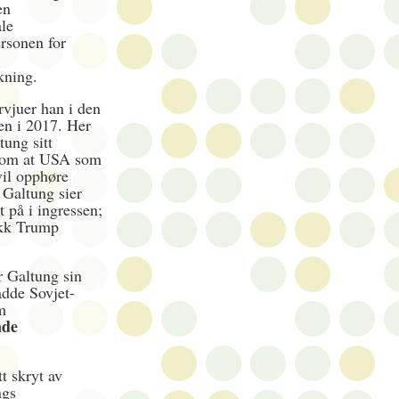
en
ale
rsonen for
skning.
rvjuer han i den
ven i 2017. Her
tung sitt
 om at USA som
il opphøre
 Galtung sier
 på i ingressen;
ikk Trump
r Galtung sin
dde Sovjet-
m
nde
tt skryt av
ngs