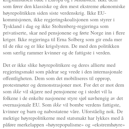
som fører den klassiske og den mest ekstreme økonomiske
høyrepolitikken siden siste verdenskrig. Ikke EU-
kommisjonen, ikke regjeringskoalisjonen som styrer i
Tyskland i dag og ikke Stoltenberg-regjeringa som
privatiserte, skar ned pensjonene og førte Norge inn i flere
kriger. Ikke regjeringa til Erna Solberg som gir enda mer
til de rike og er like krigslysten. De med den politikken
som særlig rammer kvinner og de fattigste i verden.
Det er ikke slike høyrepolitikere og deres allierte med
regjeringsmakt som pådrar seg vrede i den internasjonale
offentligheten. Dem som det mobiliseres til opprop,
protestmøter og demonstrasjoner mot. For det er mot dem
som
ikke
vil skjære ned pensjonene og i stedet vil la
folkene i de enkelte nasjonene styre sjøl uavhengig av det
overnasjonale EU. Som
ikke
vil bombe verdens fattigste,
kvinner og barn og nabostatene våre. Uforståelig nok. De
mektige høyrepolitikerne med statsmakt har lykkes med å
påføre merkelappen «høyrepopulisme» og «ekstremhøyre»