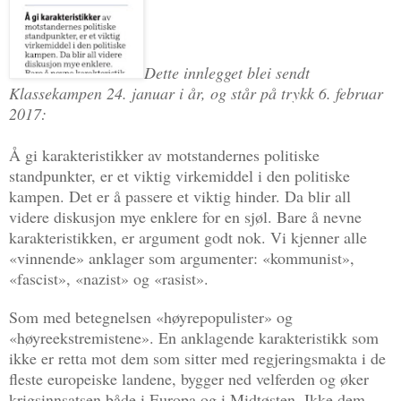
Dette innlegget blei sendt
Klassekampen 24. januar i år, og står på trykk 6. februar
2017:
Å gi karakteristikker av motstandernes politiske
standpunkter, er et viktig virkemiddel i den politiske
kampen. Det er å passere et viktig hinder. Da blir all
videre diskusjon mye enklere for en sjøl. Bare å nevne
karakteristikken, er argument godt nok. Vi kjenner alle
«vinnende» anklager som argumenter: «kommunist»,
«fascist», «nazist» og «rasist».
Som med betegnelsen «høyrepopulister» og
«høyreekstremistene». En anklagende karakteristikk som
ikke er retta mot dem som sitter med regjeringsmakta i de
fleste europeiske landene, bygger ned velferden og øker
krigsinnsatsen både i Europa og i Midtøsten. Ikke dem