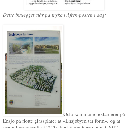
Dette innlegget står på trykk i Aften-posten i dag:
Oslo kommune reklamerer på
Ensjø på flotte glassplater at «Ensjøbyen tar form», og at
den vil være ferdig i 2020. Ensjøforeningen utga i 2012