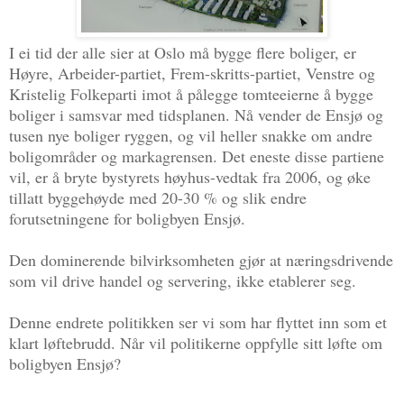
I ei tid der alle sier at Oslo må bygge flere boliger, er
Høyre, Arbeider-partiet, Frem-skritts-partiet, Venstre og
Kristelig Folkeparti imot å pålegge tomteeierne å bygge
boliger i samsvar med tidsplanen. Nå vender de Ensjø og
tusen nye boliger ryggen, og vil heller snakke om andre
boligområder og markagrensen. Det eneste disse partiene
vil, er å bryte bystyrets høyhus-vedtak fra 2006, og øke
tillatt byggehøyde med 20-30 % og slik endre
forutsetningene for boligbyen Ensjø.
Den dominerende bilvirksomheten gjør at næringsdrivende
som vil drive handel og servering, ikke etablerer seg.
Denne endrete politikken ser vi som har flyttet inn som et
klart løftebrudd. Når vil politikerne oppfylle sitt løfte om
boligbyen Ensjø?