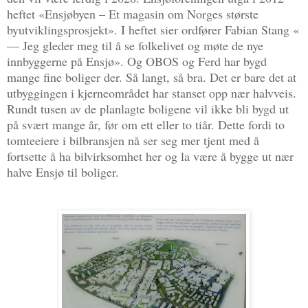
heftet «Ensjøbyen – Et magasin om Norges største
byutviklingsprosjekt». I heftet sier ordfører Fabian Stang «
— Jeg gleder meg til å se folkelivet og møte de nye
innbyggerne på Ensjø». Og OBOS og Ferd har bygd
mange fine boliger der. Så langt, så bra. Det er bare det at
utbyggingen i kjerneområdet har stanset opp nær halvveis.
Rundt tusen av de planlagte boligene vil ikke bli bygd ut
på svært mange år, før om ett eller to tiår. Dette fordi to
tomteeiere i bilbransjen nå ser seg mer tjent med å
fortsette å ha bilvirksomhet her og la være å bygge ut nær
halve Ensjø til boliger.