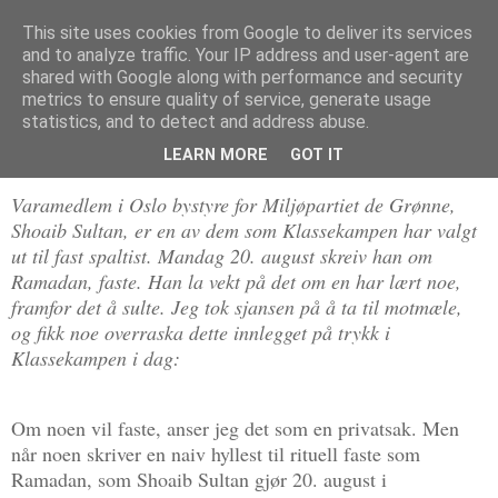
This site uses cookies from Google to deliver its services
Politikus
and to analyze traffic. Your IP address and user-agent are
shared with Google along with performance and security
metrics to ensure quality of service, generate usage
statistics, and to detect and address abuse.
onsdag 22. august 2012
Overflatisk om faste
LEARN MORE
GOT IT
Varamedlem i Oslo bystyre for Miljøpartiet de Grønne,
Shoaib Sultan, er en av dem som Klassekampen har valgt
ut til fast spaltist. Mandag 20. august skreiv han om
Ramadan, faste. Han la vekt på det om en har lært noe,
framfor det å sulte. Jeg tok sjansen på å ta til motmæle,
og fikk noe overraska dette innlegget på trykk i
Klassekampen i dag:
Om noen vil faste, anser jeg det som en privatsak. Men
når noen skriver en naiv hyllest til rituell faste som
Ramadan, som Shoaib Sultan gjør 20. august i