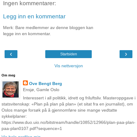
Ingen kommentarer:
Legg inn en kommentar
Merk: Bare medlemmer av denne bloggen kan
legge inn en kommentar.
‹
›
Startsiden
Vis nettversjon
Om meg
Ove Bengt Berg
Ensjø, Gamle Oslo
Interessert i all politikk, idrett og friluftsliv. Masteroppgave i
statsvitenskap: «Plan på plan på plan» (et sitat fra en journalist), om
Oslos mange forsøk på å gjennomføre sine mange vedtatte
sykkelplaner:
https://www.duo.uio.no/bitstream/handle/10852/12966/plan-paa-plan-
paa-plan0107.pdf?sequence=1
Vis hele profilen min