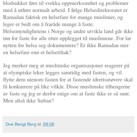
blodsukker føre til svekka oppmerksomhet og problemer
med å utføre normalt arbeid. I følge Helsedirektoratet er
Ramadan faktisk en helsefare for mange muslimer, og
leger er bedt om å fraråde mange å faste.
Helsemyndighetene i Norge og andre utvikla land går ikke
inn for faste for alle etter opplegget til muslimene. For lar
nytten for helsa seg dokumentere? Er ikke Ramadan mer
en helsefare enn et helsetiltak?
Jeg merker meg at muslimske organisasjoner reagerer på
at olympiske leker legges samtidig med fasten, og vil
flytte dem utenom fasten for at fastende idrettsutøvere skal
få konkurrere på like vilkår. Disse muslimske tilhengerne
av faste og jeg er derfor enige om at faste ikke er så sunt.
Men altså ikke Sultan?
Ove Bengt Berg
kl.
09:08