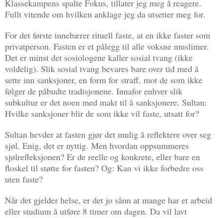
Klassekampens spalte Fokus, tillater jeg meg å reagere.
Fullt vitende om hvilken anklage jeg da utsetter meg for.
For det første innebærer rituell faste, at en ikke faster som
privatperson. Fasten er et pålegg til alle voksne muslimer.
Det er minst det sosiologene kaller sosial tvang (ikke
voldelig). Slik sosial tvang bevares bare over tid med å
sette inn sanksjoner, en form for straff, mot de som ikke
følger de påbudte tradisjonene. Innafor enhver slik
subkultur er det noen med makt til å sanksjonere. Sultan:
Hvilke sanksjoner blir de som ikke vil faste, utsatt for?
Sultan hevder at fasten gjør det mulig å reflektere over seg
sjøl. Enig, det er nyttig. Men hvordan oppsummeres
sjølrefleksjonen? Er de reelle og konkrete, eller bare en
floskel til støtte for fasten? Og: Kan vi ikke forbedre oss
uten faste?
Når det gjelder helse, er det jo sånn at mange har et arbeid
eller studium å utføre 8 timer om dagen. Da vil lavt