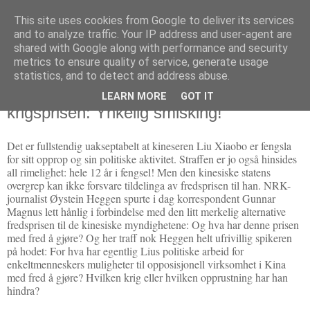
This site uses cookies from Google to deliver its services
Politikus
and to analyze traffic. Your IP address and user-agent are
shared with Google along with performance and security
metrics to ensure quality of service, generate usage
statistics, and to detect and address abuse.
torsdag 9. desember 2010
Nobels fredspris: Den vestlige
LEARN MORE
GOT IT
krigsprisen: Ynkelig smisking!
Det er fullstendig uakseptabelt at kineseren Liu Xiaobo er fengsla
for sitt opprop og sin politiske aktivitet. Straffen er jo også hinsides
all rimelighet: hele 12 år i fengsel! Men den kinesiske statens
overgrep kan ikke forsvare tildelinga av fredsprisen til han. NRK-
journalist Øystein Heggen spurte i dag korrespondent Gunnar
Magnus lett hånlig i forbindelse med den litt merkelig alternative
fredsprisen til de kinesiske myndighetene: Og hva har denne prisen
med fred å gjøre? Og her traff nok Heggen helt ufrivillig spikeren
på hodet: For hva har egentlig Lius politiske arbeid for
enkeltmenneskers muligheter til opposisjonell virksomhet i Kina
med fred å gjøre? Hvilken krig eller hvilken opprustning har han
hindra?