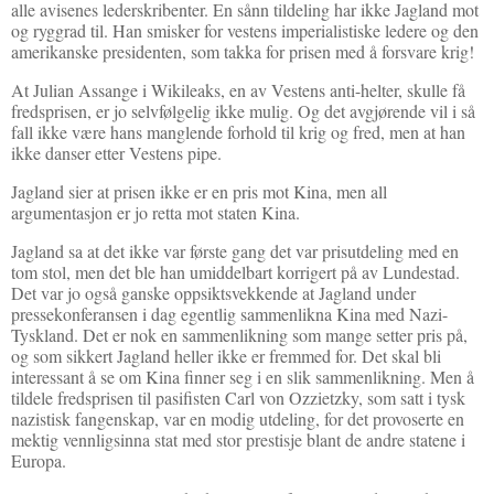
alle avisenes lederskribenter. En sånn tildeling har ikke Jagland mot
og ryggrad til. Han smisker for vestens imperialistiske ledere og den
amerikanske presidenten, som takka for prisen med å forsvare krig!
At Julian Assange i Wikileaks, en av Vestens anti-helter, skulle få
fredsprisen, er jo selvfølgelig ikke mulig. Og det avgjørende vil i så
fall ikke være hans manglende forhold til krig og fred, men at han
ikke danser etter Vestens pipe.
Jagland sier at prisen ikke er en pris mot Kina, men all
argumentasjon er jo retta mot staten Kina.
Jagland sa at det ikke var første gang det var prisutdeling med en
tom stol, men det ble han umiddelbart korrigert på av Lundestad.
Det var jo også ganske oppsiktsvekkende at Jagland under
pressekonferansen i dag egentlig sammenlikna Kina med Nazi-
Tyskland. Det er nok en sammenlikning som mange setter pris på,
og som sikkert Jagland heller ikke er fremmed for. Det skal bli
interessant å se om Kina finner seg i en slik sammenlikning. Men å
tildele fredsprisen til pasifisten Carl von Ozzietzky, som satt i tysk
nazistisk fangenskap, var en modig utdeling, for det provoserte en
mektig vennligsinna stat med stor prestisje blant de andre statene i
Europa.