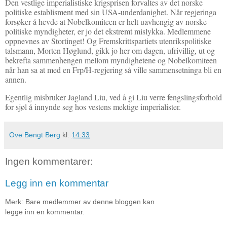
Den vestlige imperialistiske krigsprisen forvaltes av det norske
politiske establisment med sin USA-underdanighet. Når regjeringa
forsøker å hevde at Nobelkomiteen er helt uavhengig av norske
politiske myndigheter, er jo det ekstremt mislykka. Medlemmene
oppnevnes av Stortinget! Og Fremskrittspartiets utenrikspolitiske
talsmann, Morten Høglund, gikk jo her om dagen, ufrivillig, ut og
bekrefta sammenhengen mellom myndighetene og Nobelkomiteen
når han sa at med en Frp/H-regjering så ville sammensetninga bli en
annen.
Egentlig misbruker Jagland Liu, ved å gi Liu verre fengslingsforhold
for sjøl å innynde seg hos vestens mektige imperialister.
Ove Bengt Berg
kl.
14:33
Ingen kommentarer:
Legg inn en kommentar
Merk: Bare medlemmer av denne bloggen kan
legge inn en kommentar.