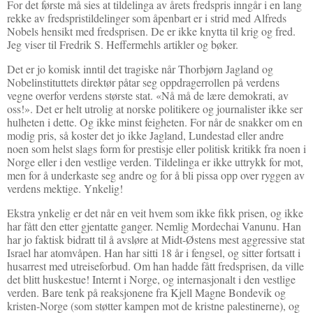
For det første må sies at tildelinga av årets fredspris inngår i en lang
rekke av fredspristildelinger som åpenbart er i strid med Alfreds
Nobels hensikt med fredsprisen. De er ikke knytta til krig og fred.
Jeg viser til Fredrik S. Heffermehls artikler og bøker.
Det er jo komisk inntil det tragiske når Thorbjørn Jagland og
Nobelinstituttets direktør påtar seg oppdragerrollen på verdens
vegne overfor verdens største stat. «Nå må de lære demokrati, av
oss!». Det er helt utrolig at norske politikere og journalister ikke ser
hulheten i dette. Og ikke minst feigheten. For når de snakker om en
modig pris, så koster det jo ikke Jagland, Lundestad eller andre
noen som helst slags form for prestisje eller politisk kritikk fra noen i
Norge eller i den vestlige verden. Tildelinga er ikke uttrykk for mot,
men for å underkaste seg andre og for å bli pissa opp over ryggen av
verdens mektige. Ynkelig!
Ekstra ynkelig er det når en veit hvem som ikke fikk prisen, og ikke
har fått den etter gjentatte ganger. Nemlig Mordechai Vanunu. Han
har jo faktisk bidratt til å avsløre at Midt-Østens mest aggressive stat
Israel har atomvåpen. Han har sitti 18 år i fengsel, og sitter fortsatt i
husarrest med utreiseforbud. Om han hadde fått fredsprisen, da ville
det blitt huskestue! Internt i Norge, og internasjonalt i den vestlige
verden. Bare tenk på reaksjonene fra Kjell Magne Bondevik og
kristen-Norge (som støtter kampen mot de kristne palestinerne), og