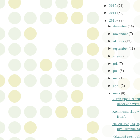
2012
(71)
►
2011
(82)
►
2010
(89)
▼
desember
(10)
►
november
(7)
►
oktober
(15)
►
september
(11)
►
august
(9)
►
juli
(7)
►
juni
(9)
►
mai
(1)
►
april
(2)
►
mars
(8)
▼
«Uten glød» er fei
det er et bevisst
Kommunal skog = 
friluft
Helledussen, da, H
idylliserende na
«Skatt på egen bol