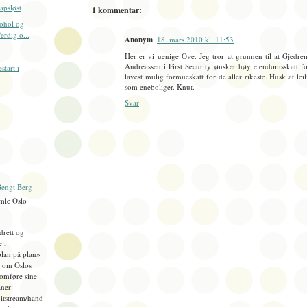
apsløst
1 kommentar:
kohol og
erdig o...
Anonym
18. mars 2010 kl. 11:53
Her er vi uenige Ove. Jeg tror at grunnen til at Gje
Andreassen i First Security ønsker høy eiendomsskatt fo
tart i
lavest mulig formueskatt for de aller rikeste. Husk at leil
som eneboliger. Knut.
Svar
engt Berg
mle Oslo
idrett og
e i
plan på plan»
), om Oslos
omføre sine
ner:
bitstream/hand