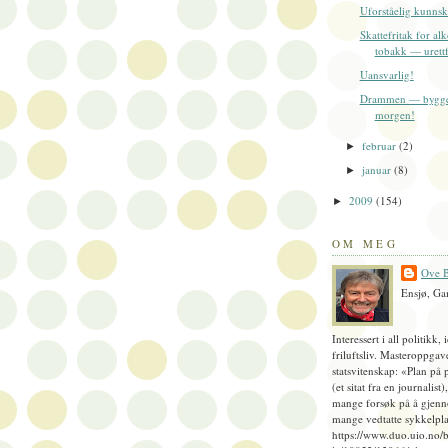
Uforståelig kunnsk
Skattefritak for al
tobakk — urettf
Uansvarlig!
Drammen — bygges
morgen!
februar
(2)
►
januar
(8)
►
2009
(154)
►
OM MEG
Ove B
Ensjø, Ga
Interessert i all politikk, 
friluftsliv. Masteroppgav
statsvitenskap: «Plan på 
(et sitat fra en journalist
mange forsøk på å gjenn
mange vedtatte sykkelpla
https://www.duo.uio.no/