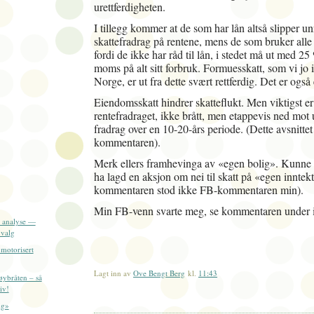
urettferdigheten.
I tillegg kommer at de som har lån altså slipper 
skattefradrag på rentene, mens de som bruker alle
fordi de ikke har råd til lån, i stedet må ut med 25
moms på alt sitt forbruk. Formuesskatt, som vi jo i
Norge, er ut fra dette svært rettferdig. Det er ogs
Eiendomsskatt hindrer skatteflukt. Men viktigst er
rentefradraget, ikke brått, men etappevis ned mot
fradrag over en 10-20-års periode. (Dette avsnittet
kommentaren).
Merk ellers framhevinga av «egen bolig». Kunne 
ha lagd en aksjon om nei til skatt på «egen innte
kommentaren stod ikke FB-kommentaren min).
Min FB-venn svarte meg, se kommentaren under i
l analyse —
 valg
motorisert
Lagt inn av
Ove Bengt Berg
kl.
11:43
øybråten – så
iv!
ig»