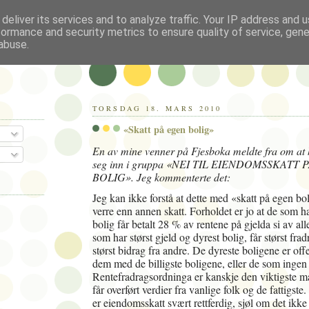
deliver its services and to analyze traffic. Your IP address and 
formance and security metrics to ensure quality of service, gen
abuse.
TORSDAG 18. MARS 2010
«Skatt på egen bolig»
En av mine venner på Fjesboka meldte fra om at
seg inn i gruppa «NEI TIL EIENDOMSSKATT
BOLIG». Jeg kommenterte det:
Jeg kan ikke forstå at dette med «skatt på egen bo
verre enn annen skatt. Forholdet er jo at de som ha
bolig får betalt 28 % av rentene på gjelda si av al
som har størst gjeld og dyrest bolig, får størst fr
størst bidrag fra andre. De dyreste boligene er offe
dem med de billigste boligene, eller de som ingen 
Rentefradragsordninga er kanskje den viktigste må
får overført verdier fra vanlige folk og de fattigste.
er eiendomsskatt svært rettferdig, sjøl om det ikke