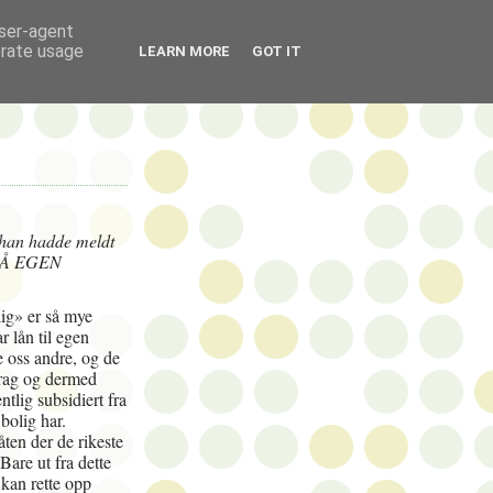
user-agent
erate usage
LEARN MORE
GOT IT
 han hadde meldt
 PÅ EGEN
lig» er så mye
r lån til egen
le oss andre, og de
adrag og dermed
ntlig subsidiert fra
bolig har.
ten der de rikeste
 Bare ut fra dette
 kan rette opp