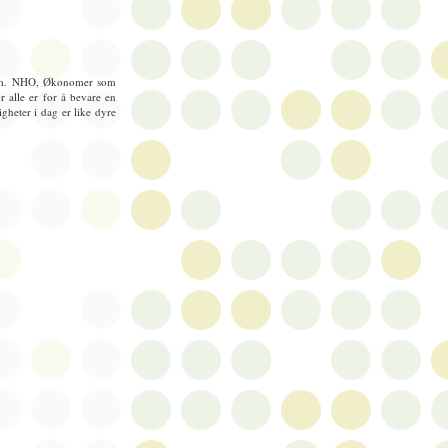
drem. NHO, Økonomer som
r alle er for å bevare en
igheter i dag er like dyre