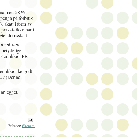
unna med 28 %
 penga på forbruk
 % skatt i form av
 praksis ikke har i
å eiendomsskatt.
 å redusere
 ubetydelige
 stod ikke i FB-
en ikke like godt
kt»? (Denne
nnlegget.
Etiketter:
Økonomi