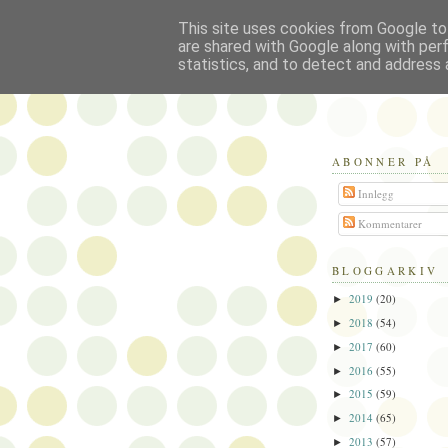
This site uses cookies from Google to 
Politikus
are shared with Google along with per
statistics, and to detect and address 
ABONNER PÅ
Innlegg
Kommentarer
BLOGGARKIV
2019
(20)
►
2018
(54)
►
2017
(60)
►
2016
(55)
►
2015
(59)
►
2014
(65)
►
2013
(57)
►