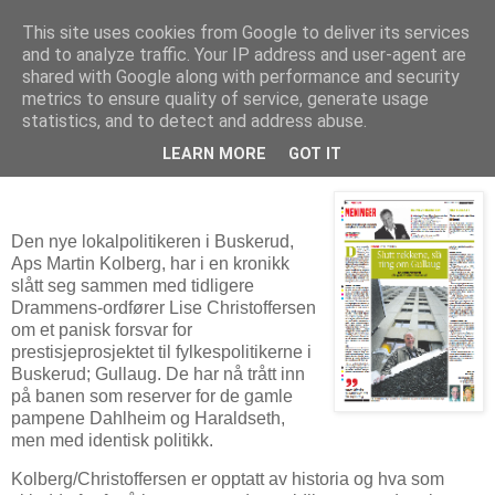
This site uses cookies from Google to deliver its services
Politikus
and to analyze traffic. Your IP address and user-agent are
shared with Google along with performance and security
metrics to ensure quality of service, generate usage
statistics, and to detect and address abuse.
onsdag 3. mars 2010
Drammen — byggestart i morgen!
LEARN MORE
GOT IT
Den nye lokalpolitikeren i Buskerud,
Aps Martin Kolberg, har i en kronikk
slått seg sammen med tidligere
Drammens-ordfører Lise Christoffersen
om et panisk forsvar for
prestisjeprosjektet til fylkespolitikerne i
Buskerud; Gullaug. De har nå trått inn
på banen som reserver for de gamle
pampene Dahlheim og Haraldseth,
men med identisk politikk.
Kolberg/Christoffersen er opptatt av historia og hva som