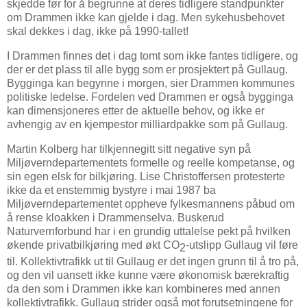
skjedde før for å begrunne at deres tidligere standpunkter
om Drammen ikke kan gjelde i dag. Men sykehusbehovet
skal dekkes i dag, ikke på 1990-tallet!
I Drammen finnes det i dag tomt som ikke fantes tidligere, og
der er det plass til alle bygg som er prosjektert på Gullaug.
Bygginga kan begynne i morgen, sier Drammen kommunes
politiske ledelse. Fordelen ved Drammen er også bygginga
kan dimensjoneres etter de aktuelle behov, og ikke er
avhengig av en kjempestor milliardpakke som på Gullaug.
Martin Kolberg har tilkjennegitt sitt negative syn på
Miljøverndepartementets formelle og reelle kompetanse, og
sin egen elsk for bilkjøring. Lise Christoffersen protesterte
ikke da et enstemmig bystyre i mai 1987 ba
Miljøverndepartementet oppheve fylkesmannens påbud om
å rense kloakken i Drammenselva. Buskerud
Naturvernforbund har i en grundig uttalelse pekt på hvilken
økende privatbilkjøring med økt CO
-utslipp Gullaug vil føre
2
til. Kollektivtrafikk ut til Gullaug er det ingen grunn til å tro på,
og den vil uansett ikke kunne være økonomisk bærekraftig
da den som i Drammen ikke kan kombineres med annen
kollektivtrafikk. Gullaug strider også mot forutsetningene for