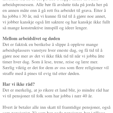
arbeidsprosessen. Alle bør få avslutte tida på jorda her på
en annen måte enn å gå rett fra arbeidet til grava. Etter å
ha jobba i 30 år, må vi kunne få tid til å gjøre noe annet,
vi jobber kanskje også litt saktere og har kanskje ikke fullt
så mange konstruktive innspill og ideer lenger.
Mellom arbeidslivet og døden
Det er faktisk en berikelse å slippe å oppleve mange
arbeidsplassers vanstyre hver eneste dag, og få tid til å
gjøre noe mer av det vi ikke fikk tid til når vi jobba åtte
timer hver dag. Som å lese, trene, reise og lære mer.
Særlig viktig er det for dem av oss som flere religioner vil
straffe med å pines til evig tid etter døden.
Har vi ikke råd?
Det er merkelig, at jo rikere et land blir, jo mindre råd har
vi til pensjoner til folk som har jobba i nær 40 år.
Hvert år betaler alle inn skatt til framtidige pensjoner, også
som pensjonist. Vi som har gode pensjoner, har i tillegg