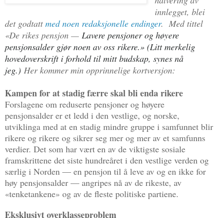
innlegget, blei
det godtatt
med noen redaksjonelle endinger
. Med tittel
«De rikes pensjon —
Lavere pensjoner og høyere
pensjonsalder gjør noen av oss rikere.» (Litt merkelig
hovedoverskrift i forhold til mitt budskap, synes nå
jeg.)
Her kommer min opprinnelige kortversjon:
Kampen for at stadig færre skal bli enda rikere
Forslagene om reduserte pensjoner og høyere
pensjonsalder er et ledd i den vestlige, og norske,
utviklinga med at en stadig mindre gruppe i samfunnet blir
rikere og rikere og sikrer seg mer og mer av et samfunns
verdier. Det som har vært en av de viktigste sosiale
framskrittene det siste hundreåret i den vestlige verden og
særlig i Norden — en pensjon til å leve av og en ikke for
høy pensjonsalder — angripes nå av de rikeste, av
«tenketankene» og av de fleste politiske partiene.
Eksklusivt overklasseproblem