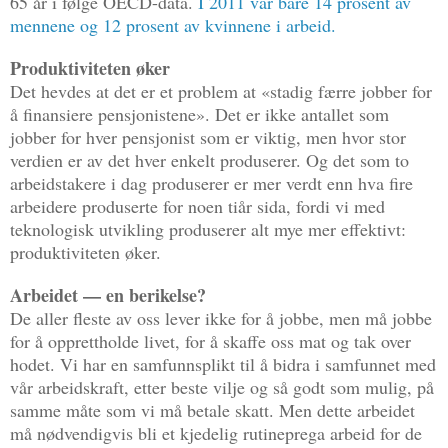
65 år i følge OECD-data.
I 2011 var bare 14 prosent av
mennene og 12 prosent av kvinnene i arbeid.
Produktiviteten øker
Det hevdes at det er et problem at «stadig færre jobber for
å finansiere pensjonistene». Det er ikke antallet som
jobber for hver pensjonist som er viktig, men hvor stor
verdien er av det hver enkelt produserer. Og det som to
arbeidstakere i dag produserer er mer verdt enn hva fire
arbeidere produserte for noen tiår sida, fordi vi med
teknologisk utvikling produserer alt mye mer effektivt:
produktiviteten øker.
Arbeidet — en berikelse?
De aller fleste av oss lever ikke for å jobbe, men må jobbe
for å opprettholde livet, for å skaffe oss mat og tak over
hodet. Vi har en samfunnsplikt til å bidra i samfunnet med
vår arbeidskraft, etter beste vilje og så godt som mulig, på
samme måte som vi må betale skatt. Men dette arbeidet
må nødvendigvis bli et kjedelig rutineprega arbeid for de