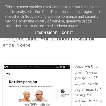
This site uses cookies from Google to deliver its services
Politikus
and to analyze traffic. Your IP address and user-agent are
shared with Google along with performance and security
metrics to ensure quality of service, generate usage
statistics, and to detect and address abuse.
tirsdag 6. september 2016
Lavere pensjoner og høyere
LEARN MORE
GOT IT
pensjonsalder: For at noen få skal bli
enda rikere
Etter NRK-tv-
Debatten om
pensjoner 25.
august skreiv
jeg et utkast til
ytring for
nrk.no. Etter en
Fra NRKs nettside
halvering av