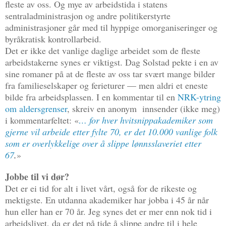
fleste av oss. Og mye av arbeidstida i statens
sentraladministrasjon og andre politikerstyrte
administrasjoner går med til hyppige omorganiseringer og
byråkratisk kontrollarbeid.
Det er ikke det vanlige daglige arbeidet som de fleste
arbeidstakerne synes er viktigst. Dag Solstad pekte i en av
sine romaner på at de fleste av oss tar svært mange bilder
fra familieselskaper og ferieturer — men aldri et eneste
bilde fra arbeidsplassen. I en kommentar til en
NRK-ytring
om aldersgrenser
, skreiv en anonym
innsender (ikke meg)
i kommentarfeltet: «
…
for hver hvitsnippakademiker som
gjerne vil arbeide etter fylte 70, er det 10.000 vanlige folk
som er overlykkelige over å slippe lønnsslaveriet etter
67
.
»
Jobbe til vi dør?
Det er ei tid for alt i livet vårt, også for de rikeste og
mektigste. En utdanna akademiker har jobba i 45 år når
hun eller han er 70 år. Jeg synes det er mer enn nok tid i
arbeidslivet, da er det på tide å slippe andre til i hele