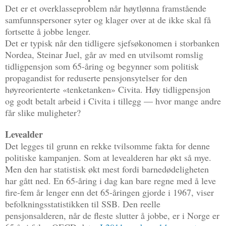
Det er et overklasseproblem når høytlønna framstående
samfunnspersoner syter og klager over at de ikke skal få
fortsette å jobbe lenger.
Det er typisk når den tidligere sjefsøkonomen i storbanken
Nordea, Steinar Juel, går av med en utvilsomt romslig
tidligpensjon som 65-åring og begynner som politisk
propagandist for reduserte pensjonsytelser for den
høyreorienterte «tenketanken» Civita. Høy tidligpensjon
og godt betalt arbeid i Civita i tillegg — hvor mange andre
får slike muligheter?
Levealder
Det legges til grunn en rekke tvilsomme fakta for denne
politiske kampanjen. Som at levealderen har økt så mye.
Men den har statistisk økt mest fordi barnedødeligheten
har gått ned. En 65-åring i dag kan bare regne med å leve
fire-fem år lenger enn det 65-åringen gjorde i 1967, viser
befolkningsstatistikken til SSB. Den reelle
pensjonsalderen, når de fleste slutter å jobbe, er i Norge er