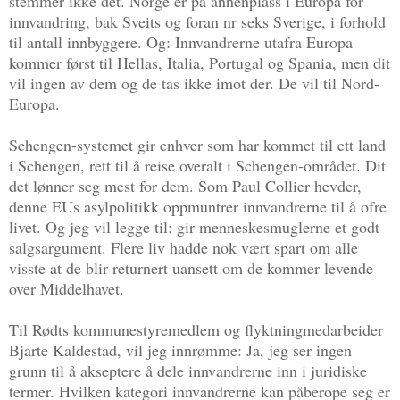
stemmer ikke det. Norge er på annenplass i Europa for
innvandring, bak Sveits og foran nr seks Sverige, i forhold
til antall innbyggere. Og: Innvandrerne utafra Europa
kommer først til Hellas, Italia, Portugal og Spania, men dit
vil ingen av dem og de tas ikke imot der. De vil til Nord-
Europa.
Schengen-systemet gir enhver som har kommet til ett land
i Schengen, rett til å reise overalt i Schengen-området. Dit
det lønner seg mest for dem. Som Paul Collier hevder,
denne EUs asylpolitikk oppmuntrer innvandrerne til å ofre
livet. Og jeg vil legge til: gir menneskesmuglerne et godt
salgsargument. Flere liv hadde nok vært spart om alle
visste at de blir returnert uansett om de kommer levende
over Middelhavet.
Til Rødts kommunestyremedlem og flyktningmedarbeider
Bjarte Kaldestad, vil jeg innrømme: Ja, jeg ser ingen
grunn til å akseptere å dele innvandrerne inn i juridiske
termer. Hvilken kategori innvandrerne kan påberope seg er