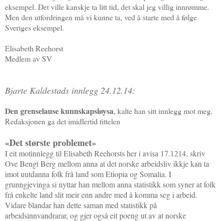
eksempel. Det ville kanskje ta litt tid, det skal jeg villig innrømme.
Men den utfordringen må vi kunne ta, ved å starte med å følge
Sveriges eksempel.
Elisabeth Reehorst
Medlem av SV
Bjarte Kaldestads innlegg 24.12.14:
Den grenselause kunnskapsløysa
, kalte han sitt innlegg mot meg.
Redaksjonen ga det imidlertid tittelen
«Det største problemet»
I eit motinnlegg til Elisabeth Reehorsts her i avisa 17.1214, skriv
Ove Bengt Berg mellom anna at det norske arbeidsliv ikkje kan ta
imot uutdanna folk frå land som Etiopia og Somalia. I
grunngjevinga si nyttar han mellom anna statistikk som syner at folk
frå enkelte land slit meir enn andre med å komma seg i arbeid.
Vidare blandar han dette saman med statistikk på
arbeidsinnvandrarar, og gjer også eit poeng ut av at norske