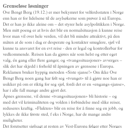
Grenseløse løsninger
Ove Bengt Berg (19.12.) er mer bekymret for velferdsstaten i Norge
enn han er for lidelsene til de asylsøkerne som prøver å nå Europa.
Det er han jo ikke aleine om – det styrer hele asylpolitikken i Norge.
Men mitt poeng er at hvis det blir en normalsituasjon å kunne reise
hvor man vil over hele verden, vil det bli mindre attraktivt, på den
måten at de som i dag er desperate og kontakter smuglere, sjøl vil
kunne ta ansvaret for en evt reise - den er legal og kontrollerbar for
vedkommende. Reisen kan da gjøres når som helst og etter eget
valg, én gang eller flere ganger, og «tvangssituasjoner» avverges –
slik det har skjedd i forhold til åpningen av grensene i Europa.
Reklamen bruker hyppig metoden «Siste sjanse!» Om ikke Ove
Bengt Berg noen gang har følt seg «tvunget» til å gjøre noe han er
usikker på om er riktig for seg sjøl, fordi det er en «engangs-sjanse»,
har i alle fall mange andre gjort det.
Åpnes grensene, vil denne «tvangssituasjonen» bli historie – og
med det vil kriminaliteten og volden i forbindelse med slike reiser,
reduseres kraftig. «Flukten» blir en reise for å finne seg en jobb, og
lykkes de ikke første sted, f eks i Norge, har de mange andre
muligheter.
Det forutsetter sjølsagt at resten av Vest-Europa følger etter Norges