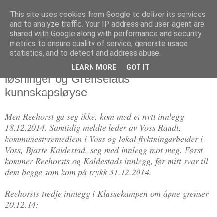
This site uses cookies from Google to deliver its services
Politikus
and to analyze traffic. Your IP address and user-agent are
shared with Google along with performance and security
metrics to ensure quality of service, generate usage
statistics, and to detect and address abuse.
tirsdag 30. desember 2014
Svar på motinnlegg: Grenseløse
LEARN MORE
GOT IT
løsninger og Grenselaus
kunnskapsløyse
Men Reehorst ga seg ikke, kom med et nytt innlegg
18.12.2014. Samtidig meldte leder av Voss Raudt,
kommunestyremedlem i Voss og lokal flyktningarbeider i
Voss, Bjarte Kaldestad, seg med innlegg mot meg. Først
kommer Reehorsts og Kaldestads innlegg, før mitt svar til
dem begge som kom på trykk 31.12.2014.
Reehorsts tredje innlegg i Klassekampen om åpne grenser
20.12.14: