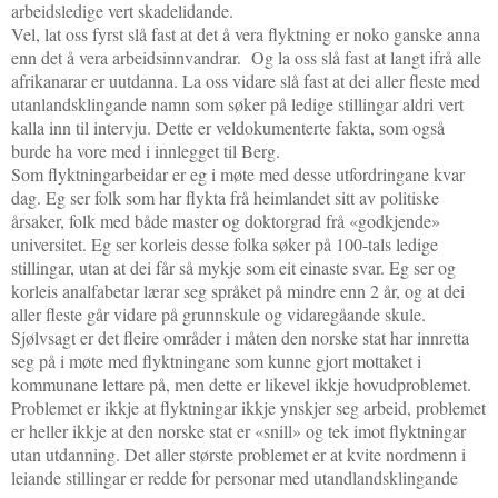
arbeidsledige vert skadelidande.
Vel, lat oss fyrst slå fast at det å vera flyktning er noko ganske anna
enn det å vera arbeidsinnvandrar. Og la oss slå fast at langt ifrå alle
afrikanarar er uutdanna. La oss vidare slå fast at dei aller fleste med
utanlandsklingande namn som søker på ledige stillingar aldri vert
kalla inn til intervju. Dette er veldokumenterte fakta, som også
burde ha vore med i innlegget til Berg.
Som flyktningarbeidar er eg i møte med desse utfordringane kvar
dag. Eg ser folk som har flykta frå heimlandet sitt av politiske
årsaker, folk med både master og doktorgrad frå «godkjende»
universitet. Eg ser korleis desse folka søker på 100-tals ledige
stillingar, utan at dei får så mykje som eit einaste svar. Eg ser og
korleis analfabetar lærar seg språket på mindre enn 2 år, og at dei
aller fleste går vidare på grunnskule og vidaregåande skule.
Sjølvsagt er det fleire områder i måten den norske stat har innretta
seg på i møte med flyktningane som kunne gjort mottaket i
kommunane lettare på, men dette er likevel ikkje hovudproblemet.
Problemet er ikkje at flyktningar ikkje ynskjer seg arbeid, problemet
er heller ikkje at den norske stat er «snill» og tek imot flyktningar
utan utdanning. Det aller største problemet er at kvite nordmenn i
leiande stillingar er redde for personar med utandlandsklingande