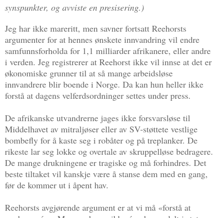
synspunkter, og avviste en presisering.)
Jeg har ikke mareritt, men savner fortsatt Reehorsts
argumenter for at hennes ønskete innvandring vil endre
samfunnsforholda for 1,1 milliarder afrikanere, eller andre
i verden. Jeg registrerer at Reehorst ikke vil innse at det er
økonomiske grunner til at så mange arbeidsløse
innvandrere blir boende i Norge. Da kan hun heller ikke
forstå at dagens velferdsordninger settes under press.
De afrikanske utvandrerne jages ikke forsvarsløse til
Middelhavet av mitraljøser eller av SV-støttete vestlige
bombefly for å kaste seg i robåter og på treplanker. De
rikeste lar seg lokke og overtale av skruppelløse bedragere.
De mange drukningene er tragiske og må forhindres. Det
beste tiltaket vil kanskje være å stanse dem med en gang,
før de kommer ut i åpent hav.
Reehorsts avgjørende argument er at vi må «forstå at