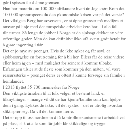
går i spissen for å åpne grensen.
Han har mareritt om 100 000 afrikanere hvert år. Jeg spør: Kom det
100 000 søreuropeere da den økonomiske krisen var på det verste?
Det viktigste Berg har «oversett», er at åpne grenser må medføre et
ansvar på linje med det europeiske arbeidstakere har – i alle fall
tilnærmet. Så lenge de jobber i Norge er de sjølsagt dekket av våre
offentlige goder. Men de kan definitivt ikke «få svært godt betalt for
å gjøre ingenting i tiår.
Det er jo mye av poenget. Hvis de ikke søker og får asyl, er
sjølforsørgelse en forutsetning for å bli her. Ellers får de reise videre
eller heim igjen – med mulighet for seinere å komme tilbake.
Erfaringen tilsier at de fleste som kommer på den måten, vil være
ressurssterke – poenget deres er oftest å kunne forsørge sin familie i
heimlandet.
I 2013 flyttet 35 700 mennesker fra Norge.
Den viktigste årsaken til at folk velger et bestemt land, er
tilknytninger – mange vil dit de har kjente/familie som kan hjelpe
dem i gang. Lykkes de ikke, vil det ryktes – det er utrolig hvordan
slikt sprer seg. Da vil det komme færre.
Det er opp til oss nordmenn å få kontrollmekanismene i arbeidslivet
på plass, slik at alle som får jobb får skikkelige og trygge