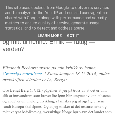
This site uses cookies from Google to deliver its services
Politikus
and to analyze traffic. Your IP address and user-agent are
shared with Google along with performance and security
metrics to ensure quality of service, generate usage
statistics, and to detect and address abuse.
tirsdag 30. desember 2014
Grenseløs moralisme: Reehorsts svar,
LEARN MORE
GOT IT
og mitt til henne: Én lik — fattig —
verden?
Elisabeth Reehorst svarte på min kritikk av henne,
Grenseløs moralisme
, i Klassekampen 18.12.2014, under
overskriften «Verden er én, Berg»:
Ove Bengt Berg (17.12.) påpeiker at jeg på tross av at det er blitt
slik at innvandrere som krever lite lønn blir utnyttet av kapitalistene
og at det er en uheldig utvikling, så ønsker jeg at også grensene
rundt Europa skal åpnes. Og at jeg ønsker at det ressurssterke og
relativt tynt befolkete og oversiktlige Norge bør være det landet som