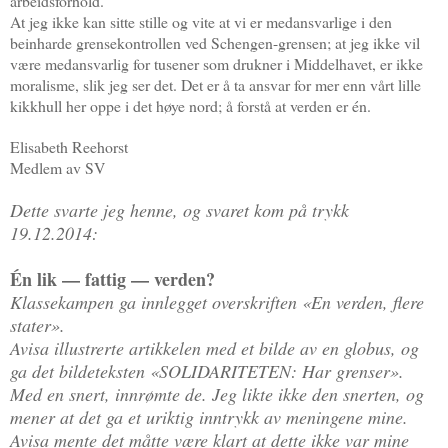
arbeidsforhold.
At jeg ikke kan sitte stille og vite at vi er medansvarlige i den
beinharde grensekontrollen ved Schengen-grensen; at jeg ikke vil
være medansvarlig for tusener som drukner i Middelhavet, er ikke
moralisme, slik jeg ser det. Det er å ta ansvar for mer enn vårt lille
kikkhull her oppe i det høye nord; å forstå at verden er én.
Elisabeth Reehorst
Medlem av SV
Dette svarte jeg henne, og svaret kom på trykk
19.12.2014:
Én lik — fattig — verden?
Klassekampen ga innlegget overskriften «En verden, flere
stater».
Avisa illustrerte artikkelen med et bilde av en globus, og
ga det bildeteksten «SOLIDARITETEN: Har grenser».
Med en snert, innrømte de. Jeg likte ikke den snerten, og
mener at det ga et uriktig inntrykk av meningene mine.
Avisa mente det måtte være klart at dette ikke var mine