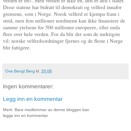
verden er én». Men verden er ikke én, den er delt i stater.
Disse statene har bidratt til demokrati og velferd innafor
grensene, som i Norge. Norsk velferd er kjempa fram i
strid, men fem millioner nordmenn kan ikke finansiere de
samme ytelsene for 500 millioner europeere, eller enda
flere over hele verden. For da blir det som de mektigste
vil: norske velferdsordninger fjernes og de fleste i Norge
blir fattigere.
Ove Bengt Berg
kl.
20:08
Ingen kommentarer:
Legg inn en kommentar
Merk: Bare medlemmer av denne bloggen kan
legge inn en kommentar.