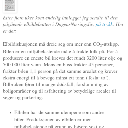
Etter flere uker kom endelig innlegget jeg sendte til den
pågående elbildebatten i DagensNæringsliv,
på trykk
. Her
er det:
Elbildiskusjonen må dreie seg om mer enn CO
-utslipp.
2
Bilen er en miljøbelastende måte å frakte folk på. For å
produsere en eneste bil kreves det rundt 3200 liter olje og
500 000 liter vann. Mens en buss frakter 45 personer,
frakter bilen 1,1 person på det samme arealet og krever
ekstra energi til å bevege minst ett tonn (Tesla: to!).
Bilbruken fører til mange dødsfall, forslumming av
boligområder og til asfaltering av betydelige arealer til
veger og parkering.
Elbilen har de samme ulempene som andre
biler. Produksjonen av elbilen er mer
miljøbelastende på grunn av høyere vekt og