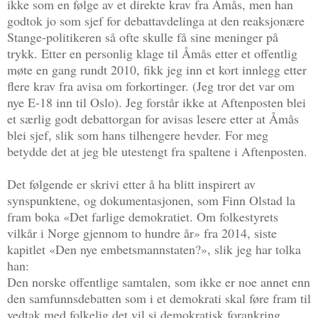
ikke som en følge av et direkte krav fra Åmås, men han
godtok jo som sjef for debattavdelinga at den reaksjonære
Stange-politikeren så ofte skulle få sine meninger på
trykk. Etter en personlig klage til Åmås etter et offentlig
møte en gang rundt 2010, fikk jeg inn et kort innlegg etter
flere krav fra avisa om forkortinger. (Jeg tror det var om
nye E-18 inn til Oslo). Jeg forstår ikke at Aftenposten blei
et særlig godt debattorgan for avisas lesere etter at Åmås
blei sjef, slik som hans tilhengere hevder. For meg
betydde det at jeg ble utestengt fra spaltene i Aftenposten.
Det følgende er skrivi etter å ha blitt inspirert av
synspunktene, og dokumentasjonen, som Finn Olstad la
fram boka «Det farlige demokratiet. Om folkestyrets
vilkår i Norge gjennom to hundre år» fra 2014, siste
kapitlet «Den nye embetsmannstaten?», slik jeg har tolka
han:
Den norske offentlige samtalen, som ikke er noe annet enn
den samfunnsdebatten som i et demokrati skal føre fram til
vedtak med folkelig det vil si demokratisk forankring,