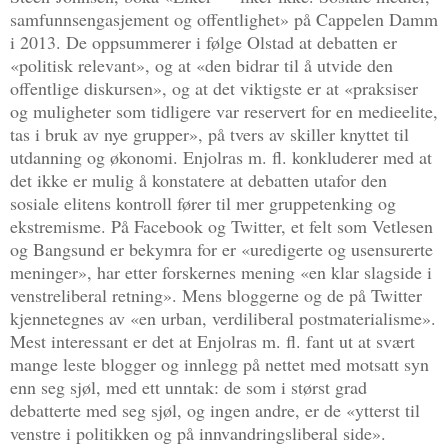
samfunnsengasjement og offentlighet» på Cappelen Damm
i 2013. De oppsummerer i følge Olstad at debatten er
«politisk relevant», og at «den bidrar til å utvide den
offentlige diskursen», og at det viktigste er at «praksiser
og muligheter som tidligere var reservert for en medieelite,
tas i bruk av nye grupper», på tvers av skiller knyttet til
utdanning og økonomi. Enjolras m. fl. konkluderer med at
det ikke er mulig å konstatere at debatten utafor den
sosiale elitens kontroll fører til mer gruppetenking og
ekstremisme. På Facebook og Twitter, et felt som Vetlesen
og Bangsund er bekymra for er «uredigerte og usensurerte
meninger», har etter forskernes mening «en klar slagside i
venstreliberal retning». Mens bloggerne og de på Twitter
kjennetegnes av «en urban, verdiliberal postmaterialisme».
Mest interessant er det at Enjolras m. fl. fant ut at svært
mange leste blogger og innlegg på nettet med motsatt syn
enn seg sjøl, med ett unntak: de som i størst grad
debatterte med seg sjøl, og ingen andre, er de «ytterst til
venstre i politikken og på innvandringsliberal side».