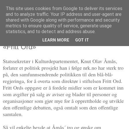
This site uses cookies from Google to deliver its services
Politikus
and to analyze traffic. Your IP address and user-agent are
shared with Google along with performance and security
metrics to ensure quality of service, generate usage
statistics, and to detect and address abuse.
mandag 2. juni 2014
Makta og meningssensuren overtar
LEARN MORE
GOT IT
«Fritt Ord»
Statssekretær i Kulturdepartementet, Knut Olav Åmås,
forlater et politisk prosjekt han i følge nrk.no har sterk tro
på, den samfunnsendrende politikken til den blå-blå-
regjeringa, for å overta som direktør i stiftelsen Fritt Ord.
Fritt Ords oppgave er å fordele midler som er kommet inn
som avgifter på salg av aviser og blader til personer og
organisasjoner som gjør mye for å opprettholde og utvikle
den offentlige debatten, også omtalt som den offentlige
samtalen.
Så vil enkelte hevde at Åmås´ tro og ønske om