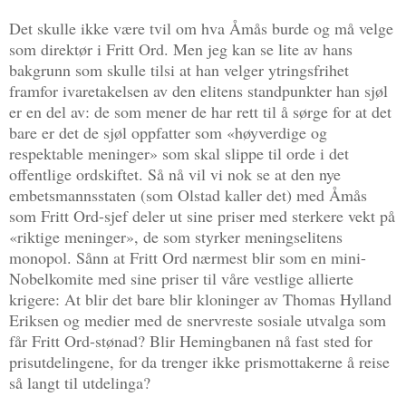
Det skulle ikke være tvil om hva Åmås burde og må velge
som direktør i Fritt Ord. Men jeg kan se lite av hans
bakgrunn som skulle tilsi at han velger ytringsfrihet
framfor ivaretakelsen av den elitens standpunkter han sjøl
er en del av: de som mener de har rett til å sørge for at det
bare er det de sjøl oppfatter som «høyverdige og
respektable meninger» som skal slippe til orde i det
offentlige ordskiftet. Så nå vil vi nok se at den nye
embetsmannsstaten (som Olstad kaller det) med Åmås
som Fritt Ord-sjef deler ut sine priser med sterkere vekt på
«riktige meninger», de som styrker meningselitens
monopol. Sånn at Fritt Ord nærmest blir som en mini-
Nobelkomite med sine priser til våre vestlige allierte
krigere: At blir det bare blir kloninger av Thomas Hylland
Eriksen og medier med de snervreste sosiale utvalga som
får Fritt Ord-stønad? Blir Hemingbanen nå fast sted for
prisutdelingene, for da trenger ikke prismottakerne å reise
så langt til utdelinga?