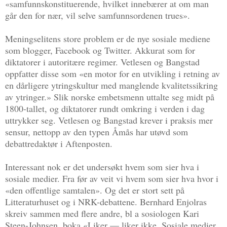
«samfunnskonstituerende, hvilket innebærer at om man
går den for nær, vil selve samfunnsordenen trues».
Meningselitens store problem er de nye sosiale mediene
som blogger, Facebook og Twitter. Akkurat som for
diktatorer i autoritære regimer. Vetlesen og Bangstad
oppfatter disse som «en motor for en utvikling i retning av
en dårligere ytringskultur med manglende kvalitetssikring
av ytringer.» Slik norske embetsmenn uttalte seg midt på
1800-tallet, og diktatorer rundt omkring i verden i dag
uttrykker seg. Vetlesen og Bangstad krever i praksis mer
sensur, nettopp av den typen Åmås har utøvd som
debattredaktør i Aftenposten.
Interessant nok er det undersøkt hvem som sier hva i
sosiale medier. Fra før av veit vi hvem som sier hva hvor i
«den offentlige samtalen». Og det er stort sett på
Litteraturhuset og i NRK-debattene. Bernhard Enjolras
skreiv sammen med flere andre, bl a sosiologen Kari
Steen-Johnsen, boka «Liker — liker ikke. Sosiale medier,