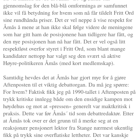
gjennomslag for den blå-blå omforminga av samfunnet
ikke vil få betydning for hvem som nå får tildelt Fritt Ord
sine rundhånda priser. Det er vel neppe å vise respekt for
Åmås å mene at han ikke skal følge videre de meningene
som har gitt ham de posisjonene han tidligere har fått, og
den nye posisjonen han nå har fått. Det er vel også litt
respektløst overfor styret i Fritt Ord, som blant mange
kandidater nettopp har valgt seg den svært så aktive
Høyre-politikeren Åmås (med kort medlemskap).
Samtidig hevdes det at Åmås har gjort mye for å gjøre
Aftenposten til et viktig debattorgan. Da må jeg spørre:
For hvem? Faktisk fikk jeg på 1990-tallet i Aftenposten på
trykk kritiske innlegg både om den ensidige kampen mot
høydehus og mot at «pressen» generelt var maktkritisk i
praksis. Dette var før Åmås´ tid som debattredaktør. Etter
at Åmås tok over er det grunn til å merke seg at en
reaksjonær pensjonert lektor fra Stange nærmest ukentlig
fikk på trykk sine overflatiske lettheter. Det var kanskje