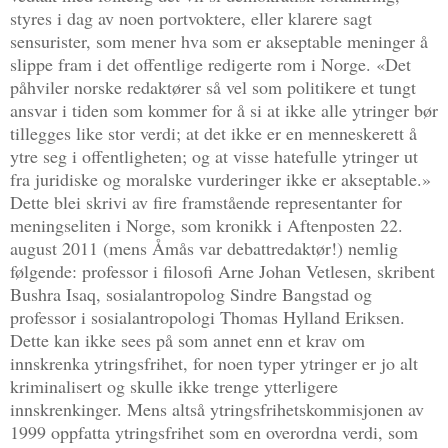
styres i dag av noen portvoktere, eller klarere sagt
sensurister, som mener hva som er akseptable meninger å
slippe fram i det offentlige redigerte rom i Norge. «Det
påhviler norske redaktører så vel som politikere et tungt
ansvar i tiden som kommer for å si at ikke alle ytringer bør
tillegges like stor verdi; at det ikke er en menneskerett å
ytre seg i offentligheten; og at visse hatefulle ytringer ut
fra juridiske og moralske vurderinger ikke er akseptable.»
Dette blei skrivi av fire framstående representanter for
meningseliten i Norge, som kronikk i Aftenposten 22.
august 2011 (mens Åmås var debattredaktør!) nemlig
følgende: professor i filosofi Arne Johan Vetlesen, skribent
Bushra Isaq, sosialantropolog Sindre Bangstad og
professor i sosialantropologi Thomas Hylland Eriksen.
Dette kan ikke sees på som annet enn et krav om
innskrenka ytringsfrihet, for noen typer ytringer er jo alt
kriminalisert og skulle ikke trenge ytterligere
innskrenkinger. Mens altså ytringsfrihetskommisjonen av
1999 oppfatta ytringsfrihet som en overordna verdi, som