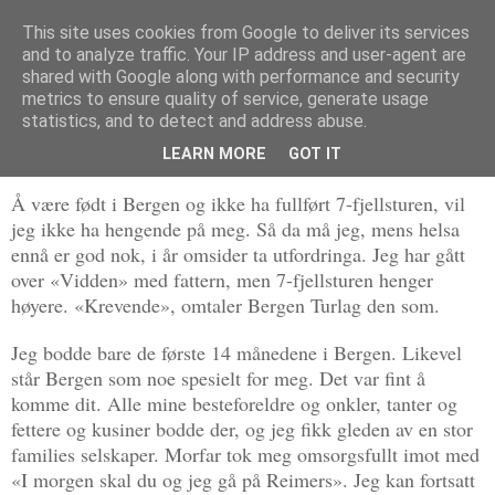
This site uses cookies from Google to deliver its services
Politikus
and to analyze traffic. Your IP address and user-agent are
shared with Google along with performance and security
metrics to ensure quality of service, generate usage
statistics, and to detect and address abuse.
lørdag 24. mai 2014
Bergen: 7-fjellstur i en by i forfall
LEARN MORE
GOT IT
Å være født i Bergen og ikke ha fullført 7-fjellsturen, vil
jeg ikke ha hengende på meg. Så da må jeg, mens helsa
ennå er god nok, i år omsider ta utfordringa. Jeg har gått
over «Vidden» med fattern, men 7-fjellsturen henger
høyere. «Krevende», omtaler Bergen Turlag den som.
Jeg bodde bare de første 14 månedene i Bergen. Likevel
står Bergen som noe spesielt for meg. Det var fint å
komme dit. Alle mine besteforeldre og onkler, tanter og
fettere og kusiner bodde der, og jeg fikk gleden av en stor
families selskaper. Morfar tok meg omsorgsfullt imot med
«I morgen skal du og jeg gå på Reimers». Jeg kan fortsatt