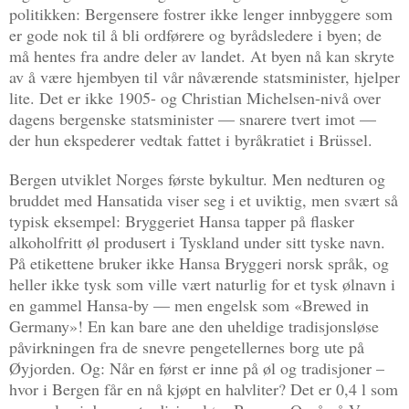
politikken: Bergensere fostrer ikke lenger innbyggere som
er gode nok til å bli ordførere og byrådsledere i byen; de
må hentes fra andre deler av landet. At byen nå kan skryte
av å være hjembyen til vår nåværende statsminister, hjelper
lite. Det er ikke 1905- og Christian Michelsen-nivå over
dagens bergenske statsminister — snarere tvert imot —
der hun ekspederer vedtak fattet i byråkratiet i Brüssel.
Bergen utviklet Norges første bykultur. Men nedturen og
bruddet med Hansatida viser seg i et uviktig, men svært så
typisk eksempel: Bryggeriet Hansa tapper på flasker
alkoholfritt øl produsert i Tyskland under sitt tyske navn.
På etikettene bruker ikke Hansa Bryggeri norsk språk, og
heller ikke tysk som ville vært naturlig for et tysk ølnavn i
en gammel Hansa-by — men engelsk som «Brewed in
Germany»! En kan bare ane den uheldige tradisjonsløse
påvirkningen fra de snevre pengetellernes borg ute på
Øyjorden. Og: Når en først er inne på øl og tradisjoner –
hvor i Bergen får en nå kjøpt en halvliter? Det er 0,4 l som