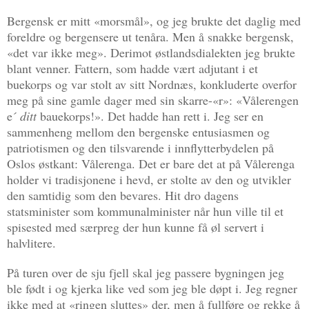
Bergensk er mitt «morsmål», og jeg brukte det daglig med
foreldre og bergensere ut tenåra. Men å snakke bergensk,
«det var ikke meg». Derimot østlandsdialekten jeg brukte
blant venner. Fattern, som hadde vært adjutant i et
buekorps og var stolt av sitt Nordnæs, konkluderte overfor
meg på sine gamle dager med sin skarre-«r»: «Vålerengen
e´
ditt
bauekorps!». Det hadde han rett i. Jeg ser en
sammenheng mellom den bergenske entusiasmen og
patriotismen og den tilsvarende i innflytterbydelen på
Oslos østkant: Vålerenga. Det er bare det at på Vålerenga
holder vi tradisjonene i hevd, er stolte av den og utvikler
den samtidig som den bevares. Hit dro dagens
statsminister som kommunalminister når hun ville til et
spisested med særpreg der hun kunne få øl servert i
halvlitere.
På turen over de sju fjell skal jeg passere bygningen jeg
ble født i og kjerka like ved som jeg ble døpt i. Jeg regner
ikke med at «ringen sluttes» der, men å fullføre og rekke å