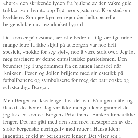
«høre» den skrikende lyden fra hjulene av den vakre gule
trikken som hvinte opp Bjørnsons gate mot Kronstad om
kveldene. Som jeg kjenner igjen den helt spesielle
bergenslukten av regndunket byjord.
Det som er på avstand, ser ofte bedre ut. Og særlige mine
mange fetre la ikke skjul på at Bergen var noe helt
spesielt, «nokke for seg sjøl», noe å være stolt over. Jeg lot
meg fascinere av denne entusiastiske patriotismen. Den
beundret jeg i ungdommen fra en annen landsdel når
Kniksen, Pesen og Jollen briljerte med sin estetikk på
fotballbanene og symboliserte for meg det patriotiske og
selvstendige Bergen.
Men Bergen er ikke lenger hva det var. På ingen måte, og
ikke til det bedre. Jeg var ikke mange ukene gammel da
jeg fikk en konto i Bergens Privatbank. Banken finnes ikke
lenger. Det har gått med den som med mesteparten av det
stolte bergenske næringsliv med røtter i Hansatiden:
ingenting er eid av bergensere lenger. Det viser seg i