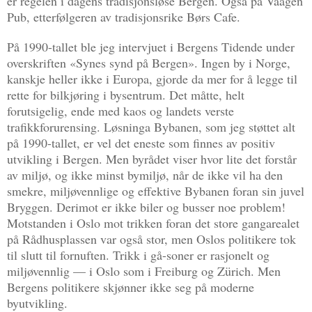
er regelen i dagens tradisjonsløse Bergen. Også på Vaagen
Pub, etterfølgeren av tradisjonsrike Børs Cafe.
På 1990-tallet ble jeg intervjuet i Bergens Tidende under
overskriften «Synes synd på Bergen». Ingen by i Norge,
kanskje heller ikke i Europa, gjorde da mer for å legge til
rette for bilkjøring i bysentrum. Det måtte, helt
forutsigelig, ende med kaos og landets verste
trafikkforurensing. Løsninga Bybanen, som jeg støttet alt
på 1990-tallet, er vel det eneste som finnes av positiv
utvikling i Bergen. Men byrådet viser hvor lite det forstår
av miljø, og ikke minst bymiljø, når de ikke vil ha den
smekre, miljøvennlige og effektive Bybanen foran sin juvel
Bryggen. Derimot er ikke biler og busser noe problem!
Motstanden i Oslo mot trikken foran det store gangarealet
på Rådhusplassen var også stor, men Oslos politikere tok
til slutt til fornuften. Trikk i gå-soner er rasjonelt og
miljøvennlig — i Oslo som i Freiburg og Zürich. Men
Bergens politikere skjønner ikke seg på moderne
byutvikling.