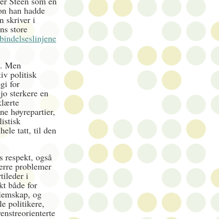
ler Steen som en
jon han hadde
 skriver i
ns store
bindelseslinjene
t. Men
iv politisk
gi for
jo sterkere en
klærte
ne høyrepartier,
listisk
ele tatt, til den
 respekt, også
verre problemer
tileder i
kt både for
lemskap, og
le politikere,
venstreorienterte