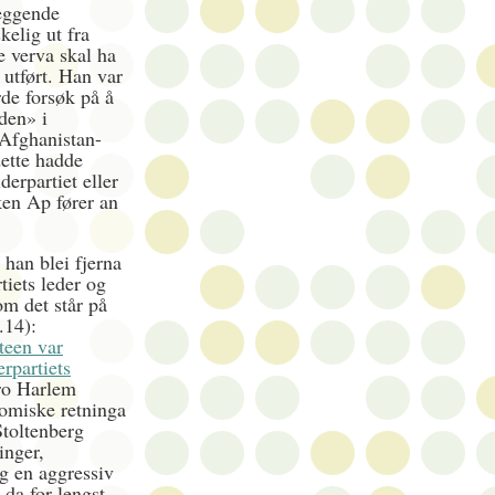
leggende
kelig ut fra
se verva skal ha
 utført. Han var
rde forsøk på å
den» i
 Afghanistan-
dette hadde
erpartiet eller
ken Ap fører an
 han blei fjerna
tiets leder og
m det står på
.14):
Steen var
rpartiets
o Harlem
nomiske retninga
Stoltenberg
inger,
og en aggressiv
 da for lengst