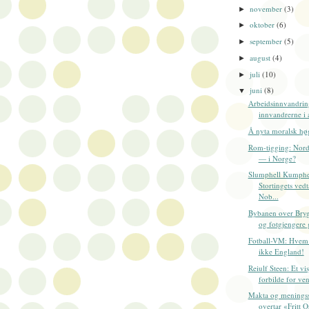
november
(3)
►
oktober
(6)
►
september
(5)
►
august
(4)
►
juli
(10)
►
juni
(8)
▼
Arbeidsinnvandri
innvandrerne i 
Å nyta moralsk hø
Rom-tigging: Nor
— i Norge?
Slumphell Kumph
Stortingets ved
Nob...
Bybanen over Bryg
og fotgjengere g
Fotball-VM: Hvem 
ikke England!
Reiulf Steen: Et vi
forbilde for vens
Makta og menings
overtar «Fritt 