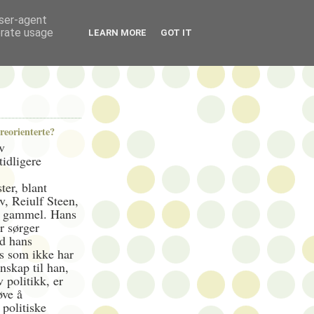
user-agent
erate usage
LEARN MORE
GOT IT
treorienterte?
v
tidligere
ter, blant
, Reiulf Steen,
r gammel. Hans
r sørger
ed hans
s som ikke har
nskap til han,
 politikk, er
øve å
politiske