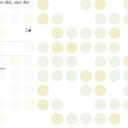
r det, sier det
tar.