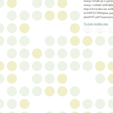
mange forsøk på å gjenn
mange vedtatte sykkelpla
https://www.duo.uio.no/
le/10852/12966/plan-paa
plan0107.pdf?sequence
Vis hele profilen min