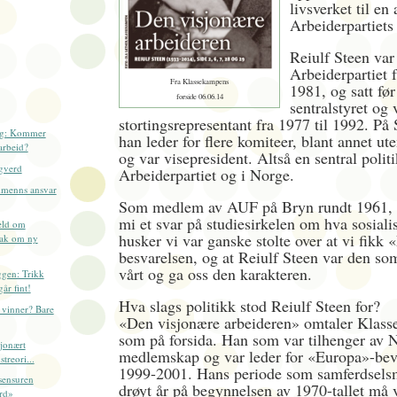
livsverket til en 
Arbeiderpartiets
Reiulf Steen var 
Arbeiderpartiet f
Fra Klassekampens
1981, og satt før
forside 06.06.14
sentralstyret og 
stortingsrepresentant fra 1977 til 1992. På 
ng: Kommer
han leder for flere komiteer, blant annet u
arbeid?
og var visepresident. Altså en sentral politi
gverd
Arbeiderpartiet og i Norge.
dmenns ansvar
Som medlem av AUF på Bryn rundt 1961, 
mi et svar på studiesirkelen om hva sosiali
eld om
husker vi var ganske stolte over at vi fikk
tak om ny
besvarelsen, og at Reiulf Steen var den som
vårt og ga oss den karakteren.
gen: Trikk
år fint!
Hva slags politikk stod Reiulf Steen for?
vinner? Bare
«Den visjonære arbeideren» omtaler Klas
som på forsida. Han som var tilhenger av 
sjonært
medlemskap og var leder for «Europa»-bev
treori...
1999-2001. Hans periode som samferdselsmi
sensuren
drøyt år på begynnelsen av 1970-tallet må v
Ord»