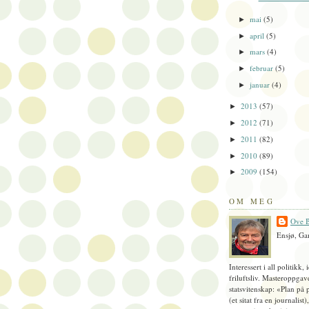
mai
(5)
►
april
(5)
►
mars
(4)
►
februar
(5)
►
januar
(4)
►
2013
(57)
►
2012
(71)
►
2011
(82)
►
2010
(89)
►
2009
(154)
►
OM MEG
Ove B
Ensjø, Ga
Interessert i all politikk, 
friluftsliv. Masteroppgav
statsvitenskap: «Plan på 
(et sitat fra en journalist