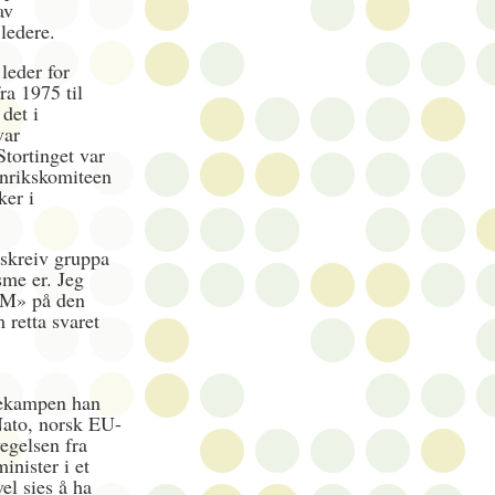
av
 ledere.
leder for
ra 1975 til
 det i
var
Stortinget var
tenrikskomiteen
ker i
skreiv gruppa
sme er. Jeg
 «M» på den
 retta svaret
sekampen han
Nato, norsk EU-
egelsen fra
nister i et
el sies å ha