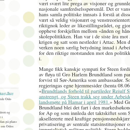
vært svært lite prega av visjoner og grunn
nasjonale samferdselsspørsmål. Det er vans
hans samla politiske innsats å forstå at dis
vært så veldig visjonært og venstreorientert
riktignok leder av likestillingsrådet, og gjo
oppheve forskjellen mellom «ånden og hån
skolepolitikken. Han var i de siste åra mot
krigen og satt som nestleder i Attac. Men 
verken noen særlig betydning innad i Arbeid
for den riktige motstanden mot den politik
i.
Mange fikk kanskje sympati for Steen fordi
av fløya til Gro Harlem Brundtland som par
forvist til Sør-Amerika som ambassadør. So
regjeringas egne hjemmesider (henta 08.06
«
Brundtlands forhold til partileder Reiulf 
engt Berg
anstrengt, og Steen trakk seg under Arbeide
mle Oslo
landsmøte på Hamar i april 1981.
» Med Gr
Brundtland blei det fart i den markedsøko
for Ap og som innleda det taktskiftet som 
idrett og
e i
aksellererte med kraftige pensjonsnedskjær
plan på plan»
privatisering av sentrale statsinstitusjoner 
), om Oslos
imperialistisk militær politikk. Steen hadde