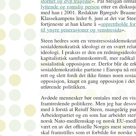
storhet og dyp tragedie
». Pål Steigan omta
lyttende og romslig person
etter en diskus
med han i 2001. Redaktør Bjørgulv Braanen
Klassekampens leder 6. juni at det var Stee
fortjeneste at han klarte å «
opprettholde for
til yngre generasjoner og venstresida
».
Steen hedres som en venstresosialdemokra
sosialdemokratisk ideologi er en svært relat
ideologi. I praksis er den en redningsideolo
kapitalistisk samfunnskontroll, mer radikal 
sosialistisk opposisjon er. Derfor blir de er
sosialdemokratiske partiene i Europa nå rei
rett og slett fordi det ikke finnes noen sosia
opposisjon, knapt en gang opposisjon i det h
utførende politikken.
Avdøde mennesker bør omtales med en viss
framtredende politikere. Men jeg har dess
med å forstå at Reiulf Steen, mangeårig par
Arbeiderpartiet og en som har arbeidet ster
norsk Nato-medlemskap og norsk EU-med
vært en av det offisielle Norges mest sentra
skal framstilles som et forbilde for norske 