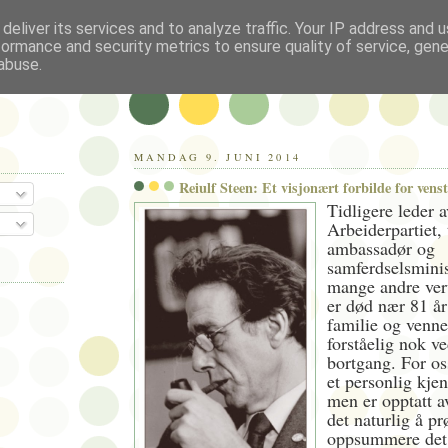
deliver its services and to analyze traffic. Your IP address and 
formance and security metrics to ensure quality of service, gen
abuse.
MANDAG 9. JUNI 2014
Reiulf Steen: Et visjonært forbilde for vens
Tidligere leder a
Arbeiderpartiet, 
ambassadør og
samferdselsminis
mange andre verv
er død nær 81 å
familie og venne
forståelig nok v
bortgang. For os
et personlig kjen
men er opptatt av
det naturlig å pr
oppsummere det 