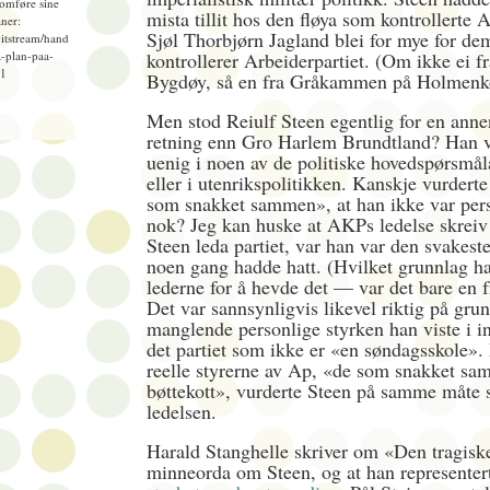
omføre sine
mista tillit hos den fløya som kontrollerte A
ner:
Sjøl Thorbjørn Jagland blei for mye for d
bitstream/hand
-plan-paa-
kontrollerer Arbeiderpartiet. (Om ikke ei 
=1
Bygdøy, så en fra Gråkammen på Holmenko
Men stod Reiulf Steen egentlig for en anne
retning enn Gro Harlem Brundtland? Han v
uenig i noen av de politiske hovedspørsmå
eller i utenrikspolitikken. Kanskje vurdert
som snakket sammen», at han ikke var per
nok? Jeg kan huske at AKPs ledelse skreiv 
Steen leda partiet, var han var den svakest
noen gang hadde hatt. (Hvilket grunnlag 
lederne for å hevde det — var det bare en 
Det var sannsynligvis likevel riktig på gru
manglende personlige styrken han viste i i
det partiet som ikke er «en søndagsskole»
reelle styrerne av Ap, «de som snakket sa
bøttekott», vurderte Steen på samme måt
ledelsen.
Harald Stanghelle skriver om «Den tragiske
minneorda om Steen, og at han representer