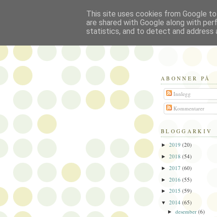
This site uses cookies from Google to 
Politikus
are shared with Google along with per
statistics, and to detect and address 
ABONNER PÅ
Innlegg
Kommentarer
BLOGGARKIV
2019
(20)
►
2018
(54)
►
2017
(60)
►
2016
(55)
►
2015
(59)
►
2014
(65)
▼
desember
(6)
►