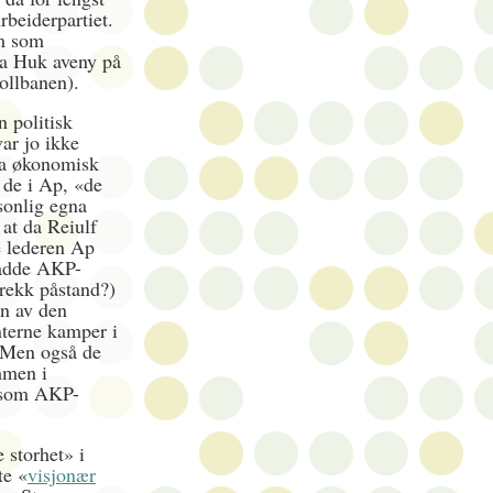
rbeiderpartiet.
em som
fra Huk aveny på
llbanen).
n politisk
ar jo ikke
la økonomisk
e de i Ap, «de
sonlig egna
at da Reiulf
e lederen Ap
hadde AKP-
frekk påstand?)
nn av den
nterne kamper i
. Men også de
mmen i
e som AKP-
 storhet» i
te «
visjonær