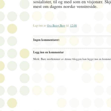
sosialister, til og med som en visjonær. Skje
mest om dagens norske venstreside.
Lagt inn av
Ove Bengt Berg
kl.
12:08
Ingen kommentarer:
Legg inn en kommentar
Merk: Bare medlemmer av denne bloggen kan legge inn en kommen