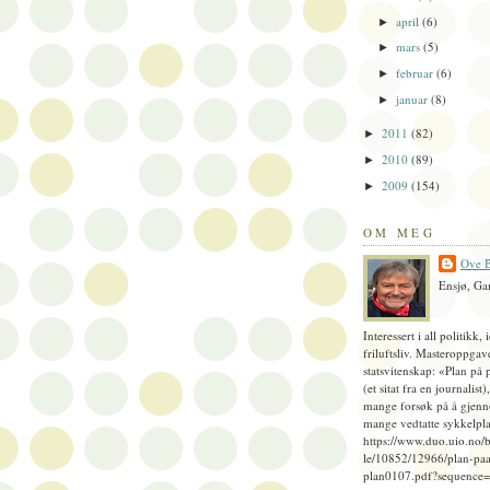
april
(6)
►
mars
(5)
►
februar
(6)
►
januar
(8)
►
2011
(82)
►
2010
(89)
►
2009
(154)
►
OM MEG
Ove B
Ensjø, Ga
Interessert i all politikk, 
friluftsliv. Masteroppgav
statsvitenskap: «Plan på 
(et sitat fra en journalist
mange forsøk på å gjenn
mange vedtatte sykkelpla
https://www.duo.uio.no/
le/10852/12966/plan-paa
plan0107.pdf?sequence