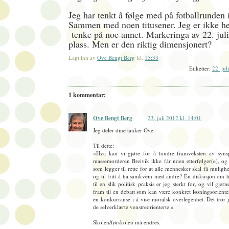
Jeg har tenkt å følge med på fotballrunden 
Sammen med noen titusener. Jeg er ikke he
tenke på noe annet. Markeringa av 22. juli 
plass. Men er den riktig dimensjonert?
Lagt inn av
Ove Bengt Berg
kl.
15:33
Etiketter:
22. juli
1 kommentar:
Ove Bengt Berg
23. juli 2012 kl. 14:01
Jeg deler dine tanker Ove.
Til dette:
«Hva kan vi gjøre for å hindre framveksten av synsp
massemorderen Breivik ikke får noen etterfølger(e), og 
som legger til rette for at alle mennesker skal få mulighet
og til fritt å ha samkvem med andre? En diskusjon om hv
til en slik politisk praksis er jeg sterkt for, og vil gjern
fram til en debatt som kan være konkret løsningsorienter
en konkurranse i å vise moralsk overlegenhet. Det tror j
de selverklærte venstreorienterte.»
Skolen/førskolen må endres.