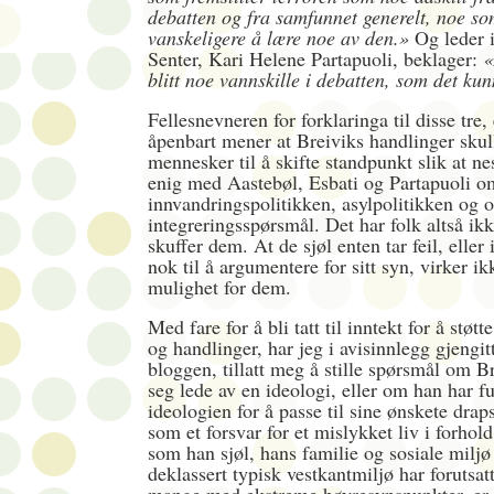
debatten og fra samfunnet generelt, noe so
vanskeligere å lære noe av den.»
Og leder i
Senter, Kari Helene Partapuoli, beklager:
«
blitt noe vannskille i debatten, som det kun
Fellesnevneren for forklaringa til disse tre, 
åpenbart mener at Breiviks handlinger skull
mennesker til å skifte standpunkt slik at ne
enig med Aastebøl, Esbati og Partapuoli o
innvandringspolitikken, asylpolitikken og 
integreringsspørsmål. Det har folk altså ikk
skuffer dem. At de sjøl enten tar feil, eller
nok til å argumentere for sitt syn, virker i
mulighet for dem.
Med fare for å bli tatt til inntekt for å støt
og handlinger, har jeg i avisinnlegg gjengi
bloggen, tillatt meg å stille spørsmål om Br
seg lede av en ideologi, eller om han har f
ideologien for å passe til sine ønskete dra
som et forsvar for et mislykket liv i forhold
som han sjøl, hans familie og sosiale miljø 
deklassert typisk vestkantmiljø har forutsat