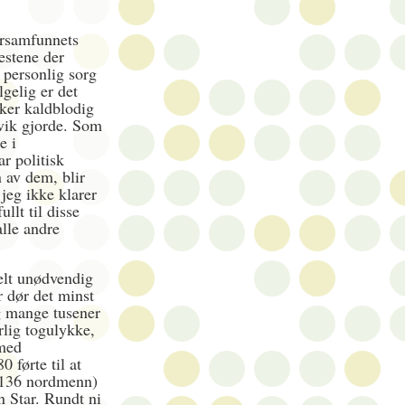
ersamfunnets
jestene der
 personlig sorg
gelig er det
er kaldblodig
ivik gjorde. Som
e i
ar politisk
 av dem, blir
 jeg ikke klarer
llt til disse
lle andre
elt unødvendig
r dør det minst
g mange tusener
orlig togulykke,
 med
 førte til at
136 nordmenn)
n Star. Rundt ni