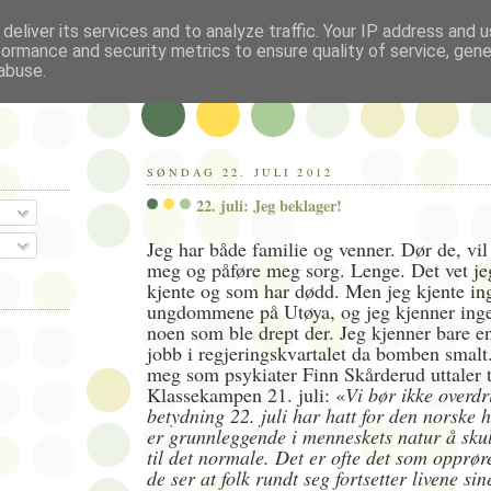
deliver its services and to analyze traffic. Your IP address and 
formance and security metrics to ensure quality of service, gen
abuse.
SØNDAG 22. JULI 2012
22. juli: Jeg beklager!
Jeg har både familie og venner. Dør de, vil
meg og påføre meg sorg. Lenge. Det vet jeg
kjente og som har dødd. Men jeg kjente in
ungdommene på Utøya, og jeg kjenner ing
noen som ble drept der. Jeg kjenner bare e
jobb i regjeringskvartalet da bomben smalt.
meg som psykiater Finn Skårderud uttaler t
Klassekampen 21. juli: «
Vi bør ikke overdr
betydning 22. juli har hatt for den norske
er grunnleggende i menneskets natur å skul
til det normale. Det er ofte det som opprør
de ser at folk rundt seg fortsetter livene si