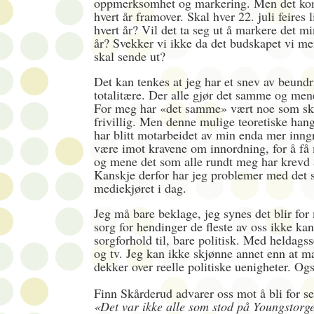
oppmerksomhet og markering. Men det kom
hvert år framover. Skal hver 22. juli feires
hvert år? Vil det ta seg ut å markere det mi
år? Svekker vi ikke da det budskapet vi m
skal sende ut?
Det kan tenkes at jeg har et snev av beundr
totalitære. Der alle gjør det samme og me
For meg har «det samme» vært noe som ska
frivillig. Men denne mulige teoretiske hang
har blitt motarbeidet av min enda mer inng
være imot kravene om innordning, for å få 
og mene det som alle rundt meg har krevd
Kanskje derfor har jeg problemer med det 
mediekjøret i dag.
Jeg må bare beklage, jeg synes det blir fo
sorg for hendinger de fleste av oss ikke kan
sorgforhold til, bare politisk. Med heldagss
og tv. Jeg kan ikke skjønne annet enn at m
dekker over reelle politiske uenigheter. Og
Finn Skårderud advarer oss mot å bli for se
«Det var ikke alle som stod på Youngstorg