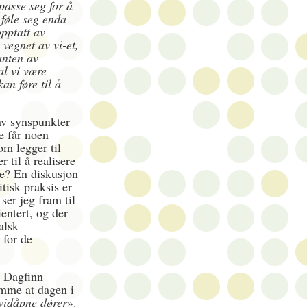
asse seg for å
 føle seg enda
opptatt av
 vegnet av vi-et,
anten av
al vi være
kan føre til å
av synspunkter
e får noen
som legger til
r til å realisere
re? En diskusjon
itisk praksis er
 ser jeg fram til
entert, og der
alsk
 for de
. Dagfinn
emme at dagen i
vidåpne dører
».