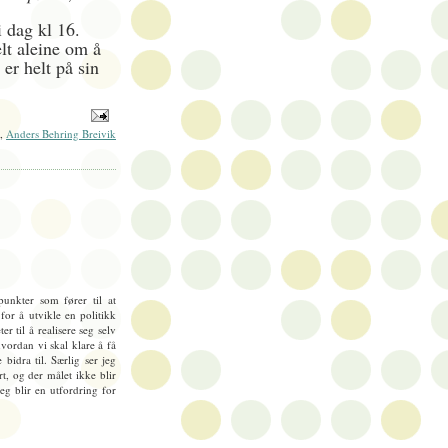
i dag kl 16.
lt aleine om å
er helt på sin
,
Anders Behring Breivik
unkter som fører til at
for å utvikle en politikk
er til å realisere seg selv
ordan vi skal klare å få
e bidra til. Særlig ser jeg
t, og der målet ikke blir
eg blir en utfordring for