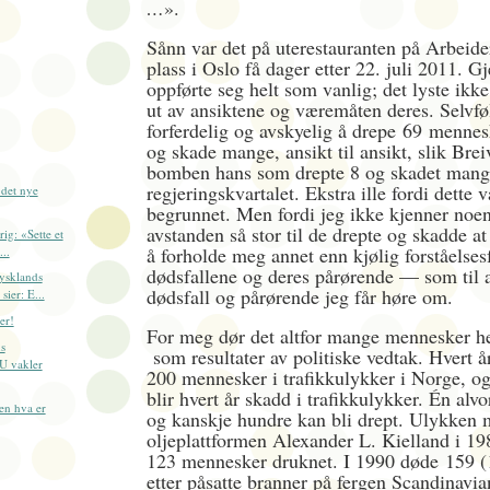
…
».
Sånn var det på uterestauranten på Arbeid
plass i Oslo få dager etter 22. juli 2011. G
oppførte seg helt som vanlig; det lyste ikke
ut av ansiktene og væremåten deres. Selvføl
forferdelig og avskyelig å drepe
69
mennesk
og skade mange, ansikt til ansikt, slik Bre
bomben hans som drepte 8 og skadet mang
regjeringskvartalet. Ekstra ille fordi dette v
 det nye
begrunnet. Men fordi jeg ikke kjenner noen
avstanden så stor til de drepte og skadde at
ig: «Sette et
å forholde meg annet enn kjølig forståelsesfu
...
dødsfallene og deres pårørende — som til a
ysklands
dødsfall og pårørende jeg får høre om.
sier: E...
er!
For meg dør det altfor mange mennesker h
s
som resultater av politiske vedtak. Hvert å
U vakler
200 mennesker i trafikkulykker i Norge, o
blir hvert år skadd i trafikkulykker. Én alv
n hva er
og kanskje hundre kan bli drept. Ulykken
oljeplattformen Alexander L. Kielland i 1980
123 mennesker druknet. I 1990 døde
159 (
etter påsatte branner på fergen Scandinavia