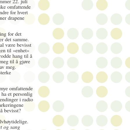
mer 22. juli
 like omfattende
ndre for hvert
ener drapene
ing for det
ner det samme.
l være bevisst
en til «enhet»
rodde hang til å
meg til å gjøre
 av meg.
sterke
r mye omfattende
 ha et personlig
endinger i radio
arkeringene
så bevisst?
lvhøytidelige.
et og sang