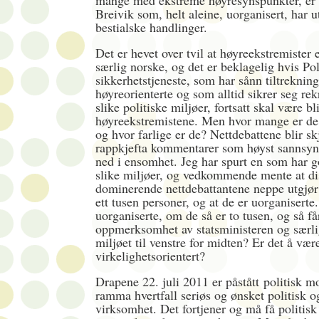
mange med ekstreme høyresynspunkter, er 
Breivik som, helt aleine, uorganisert, har ut
bestialske handlinger.
Det er hevet over tvil at høyreekstremister 
særlig norske, og det er beklagelig hvis Pol
sikkerhetstjeneste, som har sånn tiltrekning
høyreorienterte og som alltid sikrer seg rek
slike politiske miljøer, fortsatt skal være bl
høyreekstremistene. Men hvor mange er de
og hvor farlige er de? Nettdebattene blir 
rappkjefta kommentarer som høyst sannsynli
ned i ensomhet. Jeg har spurt en som har g
slike miljøer, og vedkommende mente at di
dominerende nettdebattantene neppe utgjør 
ett tusen personer, og at de er uorganiserte.
uorganiserte, om de så er to tusen, og så få
oppmerksomhet av statsministeren og særlig
miljøet til venstre for midten? Er det å vær
virkelighetsorientert?
Drapene 22. juli 2011 er påstått
politisk mo
ramma hvertfall seriøs og ønsket politisk 
virksomhet. Det fortjener og må få politisk