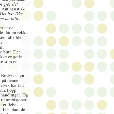
m gjør det
 Antirasistisk
Det har ikke
ne ha blitt»
.
er at de
e fått en rekke
sten alle ble
m
om
e blitt. Det
 ikke er gode
kke som en
te Breiviks syn
tt på denne
eivik har latt
unnet opp
pshandlinger. Og
 til ambisjoner
i et delvis
t. For blant de