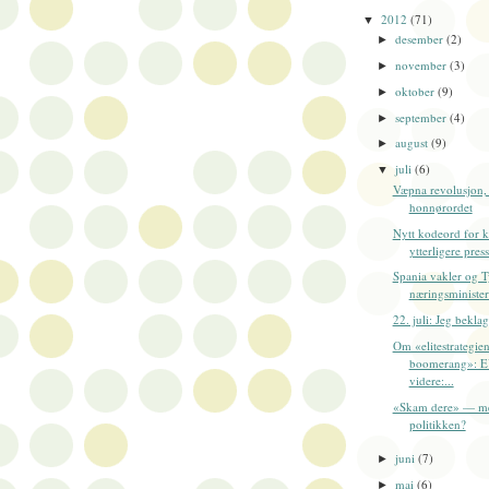
2012
(71)
▼
desember
(2)
►
november
(3)
►
oktober
(9)
►
september
(4)
►
august
(9)
►
juli
(6)
▼
Væpna revolusjon,
honnørordet
Nytt kodeord for kr
ytterligere press
Spania vakler og T
næringsminister 
22. juli: Jeg beklag
Om «elitestrategien
boomerang»: E
videre:...
«Skam dere» — me
politikken?
juni
(7)
►
mai
(6)
►