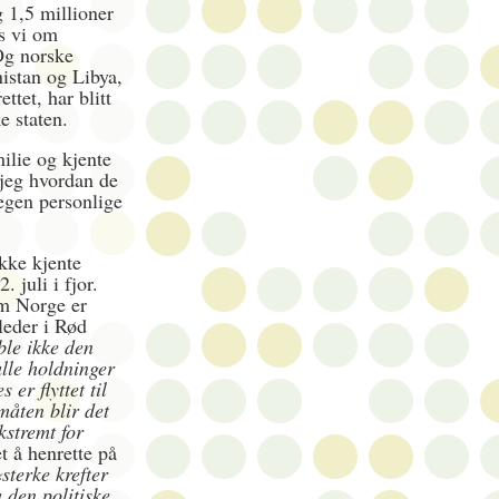
g 1,5 millioner
es vi om
Og norske
nistan og Libya,
tet, har blitt
e staten.
milie og kjente
 jeg hvordan de
egen personlige
kke kjente
 juli i fjor.
om Norge er
leder i Rød
ble ikke den
lle holdninger
er flyttet til
måten blir det
kstremt for
t å henrette på
sterke krefter
 den politiske