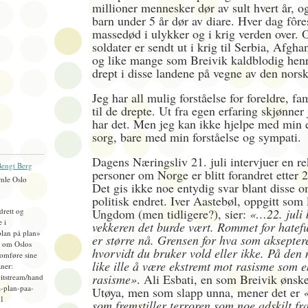
millioner mennesker dør av sult hvert år, o
barn under 5 år dør av diare. Hver dag fôr
massedød i ulykker og i krig verden over. 
soldater er sendt ut i krig til Serbia, Afgha
og like mange som Breivik kaldblodig henret
drept i disse landene på vegne av den norsk
Jeg har all mulig forståelse for foreldre, fa
til de drepte. Ut fra egen erfaring skjønner
har det. Men jeg kan ikke hjelpe med min 
sorg, bare med min forståelse og sympati.
Dagens Næringsliv 21. juli intervjuer en re
engt Berg
personer om Norge er blitt forandret etter 22.
mle Oslo
Det gis ikke noe entydig svar blant disse 
politisk endret. Iver Aastebøl, oppgitt som 
idrett og
Ungdom (men tidligere?), sier:
«…22. juli 
e i
vekkeren det burde vært. Rommet for hatefu
plan på plan»
er større nå. Grensen for hva som aksepteres 
), om Oslos
hvorvidt du bruker vold eller ikke. På den 
omføre sine
like ille å være ekstremt mot rasisme som e
ner:
rasisme»
. Ali Esbati, en som Breivik ønske
bitstream/hand
-plan-paa-
Utøya, men som slapp unna, mener det er
«
=1
som fremstiller terroren som noe adskilt fra