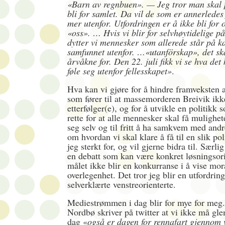
«Barn av regnbuen». — Jeg tror man skal p
bli for samlet. Da vil de som er annerledes
mer utenfor. Utfordringen er å ikke bli for 
«oss». … Hvis vi blir for selvhøytidelige på
dytter vi mennesker som allerede står på k
samfunnet utenfor. …«utanförskap», det sk
årvåkne for. Den 22. juli fikk vi se hva det 
føle seg utenfor fellesskapet»
.
Hva kan vi gjøre for å hindre framveksten 
som fører til at massemorderen Breivik ikk
etterfølger(e), og for å utvikle en politikk 
rette for at alle mennesker skal få mulighete
seg selv og til fritt å ha samkvem med and
om hvordan vi skal klare å få til en slik pol
jeg sterkt for, og vil gjerne bidra til. Særlig
en debatt som kan være konkret løsningsori
målet ikke blir en konkurranse i å vise mor
overlegenhet. Det tror jeg blir en utfordring
selverklærte venstreorienterte.
Mediestrømmen i dag blir for mye for meg
Nordbø skriver på twitter at vi ikke må gl
dag «
også er dagen for rennafart gjennom 