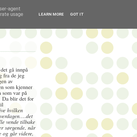
user-agent
erate usage
LEARN MORE
GOT IT
 det gå innpå
 fra de jeg
gen av
en som kjenner
n som var på
 Da blir det for
il
ive hvilken
 hverdagen.…det
le vende tilbake
er sørgende, når
ne og går videre,