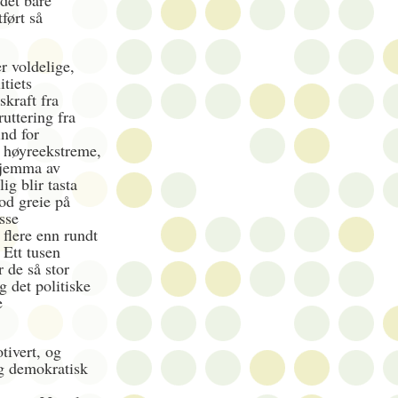
det bare
ført så
er voldelige,
itiets
skraft fra
ruttering fra
ind for
 høyreekstreme,
skjemma av
g blir tasta
od greie på
sse
flere enn rundt
 Ett tusen
r de så stor
 det politiske
e
tivert, og
og demokratisk