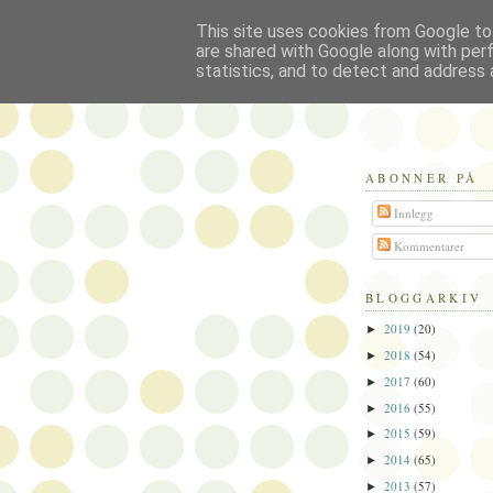
This site uses cookies from Google to 
Politikus
are shared with Google along with per
statistics, and to detect and address 
ABONNER PÅ
Innlegg
Kommentarer
BLOGGARKIV
2019
(20)
►
2018
(54)
►
2017
(60)
►
2016
(55)
►
2015
(59)
►
2014
(65)
►
2013
(57)
►