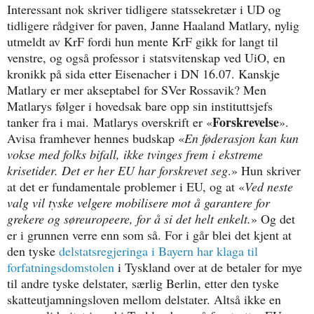
Interessant nok skriver tidligere statssekretær i UD og
tidligere rådgiver for paven, Janne Haaland Matlary, nylig
utmeldt av KrF fordi hun mente KrF gikk for langt til
venstre, og også professor i statsvitenskap ved UiO, en
kronikk på sida etter Eisenacher i DN 16.07. Kanskje
Matlary er mer akseptabel for SVer Rossavik? Men
Matlarys følger i hovedsak bare opp sin instituttsjefs
Forskrevelse
tanker fra i mai. Matlarys overskrift er «
».
Avisa framhever hennes budskap «
En føderasjon kan kun
vokse med folks bifall, ikke tvinges frem i ekstreme
krisetider. Det er her EU har forskrevet seg
.» Hun skriver
at det er fundamentale problemer i EU, og at «
Ved
neste
valg vil tyske velgere mobilisere mot å garantere for
grekere og søreuropeere, for å si det helt enkelt.
» Og det
er i grunnen verre enn som så. For i går blei det kjent at
den tyske
delstatsregjeringa i Bayern har klaga til
forfatningsdomstolen
i Tyskland over at de betaler for mye
til andre tyske delstater, særlig Berlin, etter den tyske
skatteutjamningsloven mellom delstater.
Altså ikke en