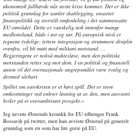
økonomisk fallhøyde når neste krise kommer. Det er ikke
politisk grunnlag for samlet skattlegging, ensartet
finanspolitikk og storstilt omfordeling i det sammensatte
EU-området. Dette er vanskelig nok innenfor mange
medlemsland, både i øst og sør. På europeisk nivå er
tegnene tydelige: tettere integrasjon og strammere disiplin
ovenfra, vil bli møtt med militant motstand. …
Regjeringene er nokså maktesløse, men den politiske
motstanden retter seg mot dem. I en politisk og finansiell
union vil det overnasjonale angrepsmålet være synlig og
dermed sårbart.
Spillet om eurokrisen er et høyt spill. Det er store
omkostninger ved enhver løsning ut av den, men ansvaret
hviler på et overambisiøst prosjekt
.»
Jeg nevnte Østeruds kronikk for EU-tilhenger Frank
Rossavik på twitter, men han avviste Østerud på generelt
grunnlag som en som har lite greie på EU.