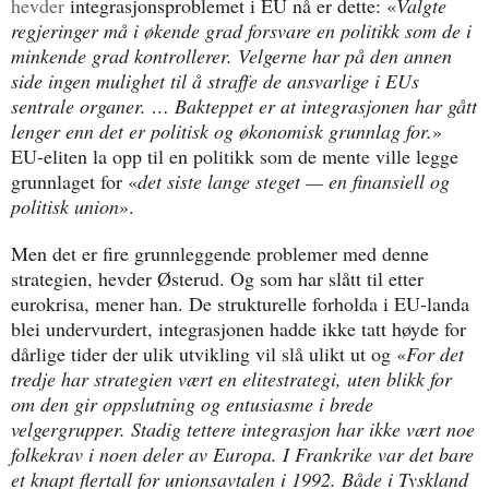
hevder
integrasjonsproblemet i EU nå er dette: «
Valgte
regjeringer må i økende grad forsvare en politikk som de i
minkende grad kontrollerer. Velgerne har på den annen
side ingen mulighet til å straffe de ansvarlige i EUs
sentrale organer. … Bakteppet er at integrasjonen har gått
lenger enn det er politisk og økonomisk grunnlag for.
»
EU-eliten la opp til en politikk som de mente ville legge
grunnlaget for «
det siste lange steget — en finansiell og
politisk union
».
Men det er fire grunnleggende problemer med denne
strategien, hevder Østerud. Og som har slått til etter
eurokrisa, mener han. De strukturelle forholda i EU-landa
blei undervurdert, integrasjonen hadde ikke tatt høyde for
dårlige tider der ulik utvikling vil slå ulikt ut og «
For det
tredje har strategien vært en elitestrategi, uten blikk for
om den gir oppslutning og entusiasme i brede
velgergrupper. Stadig tettere integrasjon har ikke vært noe
folkekrav i noen deler av Europa. I Frankrike var det bare
et knapt flertall for unionsavtalen i 1992. Både i Tyskland