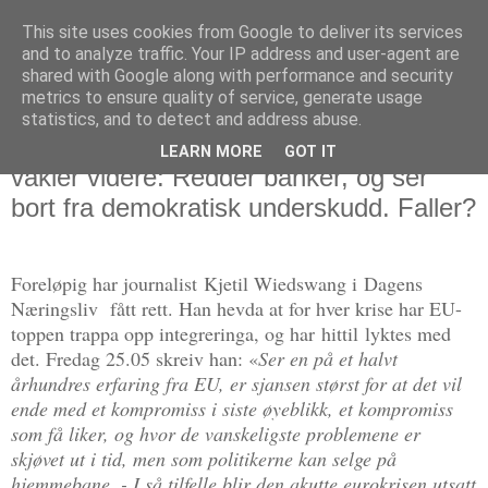
This site uses cookies from Google to deliver its services
Politikus
and to analyze traffic. Your IP address and user-agent are
shared with Google along with performance and security
metrics to ensure quality of service, generate usage
statistics, and to detect and address abuse.
onsdag 18. juli 2012
Om «elitestrategiens boomerang»: EU
LEARN MORE
GOT IT
vakler videre: Redder banker, og ser
bort fra demokratisk underskudd. Faller?
Foreløpig har journalist
Kjetil Wiedswang i
Dagens
Næringsliv fått rett. Han hevda at for hver krise har EU-
toppen trappa opp integreringa, og har
hittil
lyktes med
det. F
redag 25.05 skreiv han: «
Ser en på et halvt
århundres erfaring fra EU, er sjansen størst for at det vil
ende med et kompromiss i siste øyeblikk, et kompromiss
som få liker, og hvor de vanskeligste problemene er
skjøvet ut i tid, men som politikerne kan selge på
hjemmebane. - I så tilfelle blir den akutte eurokrisen utsatt