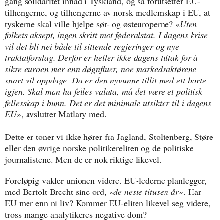
gang solidaritet innad i Tyskland, og så forutsetter EU-
tilhengerne, og tilhengerne av norsk medlemskap i EU, at
tyskerne skal ville hjelpe sør- og østeuroperne? «
Uten
folkets aksept, ingen skritt mot føderalstat. I dagens krise
vil det bli nei både til sittende regjeringer og nye
traktatforslag. Derfor er heller ikke dagens tiltak for å
sikre euroen mer enn døgnfluer, noe markedsaktørene
snart vil oppdage. Da er den nyvunne tillit med ett borte
igjen. Skal man ha felles valuta, må det være et politisk
fellesskap i bunn. Det er det minimale utsikter til i dagens
EU
», avslutter Matlary med.
Dette er toner vi ikke hører fra Jagland, Stoltenberg, Støre
eller den øvrige norske politikereliten og de politiske
journalistene. Men de er nok riktige likevel.
Foreløpig vakler unionen videre. EU-lederne planlegger,
med Bertolt Brecht sine ord, «
de neste titusen år
». Har
EU mer enn ni liv? Kommer EU-eliten likevel seg videre,
tross mange analytikeres negative dom?