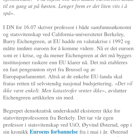
til en gang ut på høsten. Lenger frem er det liten vits i å
spå
».
I DN for 16.07 skriver professor i både samfunnsøkonomi
og statsvitenskap ved California-universitetet Berkeley,
Barry Eichengreen, at EU hadde en valutakrise i 1992 og
måtte innføre euroen for å komme videre. Nå er det euroen
som er i krise, og da mener Eichengreen at det må bygges
institusjoner raskere enn EU klarer nå. Det må etableres
en fast pengeunion styrt fra Brussel og av
Europaparlamentet. Altså at de enkelte EU-landa skal
fratas retten til selvstendig nasjonal budsjettering. «
Det vil
ikke være enkelt. Men katastrofer venter ikke
», avslutter
Eichengreen artikkelen sin med.
Begrepet demokratisk underskudd eksisterer ikke for
statsviterprofessoren fra Berkely. Det tar vår egen
professor i statsvitenskap ved UiO, Øyvind Østerud, opp i
Euroens forbannelse
sin kronikk
fra i mai i år. Østerud