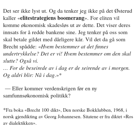
Det ser ikke lyst ut. Og da tenker jeg ikke på det Østerud
elitestrategiens boomerang
kaller «
». For eliten vil
komme økonomisk skadesløs ut av dette. Det viser deres
innsats for å redde bankene sine. Jeg tenker på oss som
skal betale gildet med dårligere kår. Vil det da gå som
Brecht spådde: «
Hvem bestemmer at det finnes
undertrykkelse? Det er vi! Hvem bestemmer om den skal
slutte? Også vi.
… For de beseirede av i dag er de seirende av i morgen.
Og aldri blir: Nå i dag
.»*
— Eller kommer verdenskrigen før en ny
samfunnsøkonomisk politikk?
*
Fra boka «Brecht
100
dikt», Den norske Bokklubben, 1968, i
norsk gjendikting av Georg Johannesen. Sitatene er fra diktet «Ros
av dialektikken».