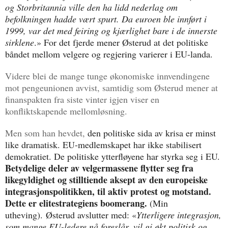
og Storbritannia ville den ha lidd nederlag om
befolkningen hadde vært spurt. Da euroen ble innført i
1999, var det med feiring og kjærlighet bare i de innerste
sirklene
.» For det fjerde mener Østerud at det politiske
båndet mellom velgere og regjering varierer i EU-landa.
Videre blei de mange tunge økonomiske innvendingene
mot pengeunionen avvist, samtidig som Østerud mener at
finanspakten fra siste vinter igjen viser en
konfliktskapende mellomløsning.
Men som han hevdet,
den politiske sida av krisa er minst
like dramatisk. EU-medlemskapet har ikke stabilisert
demokratiet. De politiske ytterfløyene har styrka seg i EU.
Betydelige deler av velgermassene flytter seg fra
likegyldighet og stilltiende aksept av den europeiske
integrasjonspolitikken, til aktiv protest og motstand.
Dette er elitestrategiens boomerang.
(Min
utheving). Østerud avslutter med: «
Ytterligere integrasjon,
som mange EU-ledere nå foreslår, vil gi økt politisk og