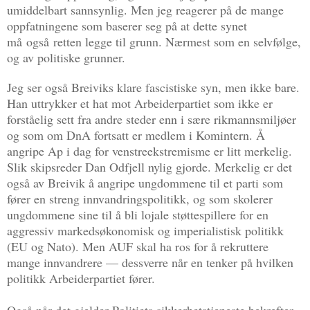
umiddelbart sannsynlig. Men jeg reagerer på de mange
oppfatningene som baserer seg på at dette synet
må
også
retten legge til grunn. Nærmest som en selvfølge,
og av politiske grunner.
Jeg ser også Breiviks klare fascistiske syn, men ikke bare.
Han uttrykker et hat mot Arbeiderpartiet som ikke er
forståelig sett fra andre steder enn i sære rikmannsmiljøer
og som om DnA fortsatt er medlem i Komintern. Å
angripe Ap i dag for venstreekstremisme er litt merkelig.
Slik skipsreder Dan Odfjell nylig gjorde. Merkelig er det
også av Breivik å angripe ungdommene til et parti som
fører en streng innvandringspolitikk, og som skolerer
ungdommene sine til å bli lojale støttespillere for en
aggressiv markedsøkonomisk og imperialistisk politikk
(EU og Nato). Men AUF skal ha ros for å rekruttere
mange innvandrere — dessverre når en tenker på hvilken
politikk Arbeiderpartiet fører.
Også når det gjelder Politiets sikkerhetstjeneste bekrefter