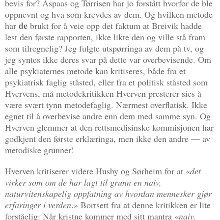
bevis for? Aspaas og Tørrisen har jo forstått hvorfor de ble
oppnevnt og hva som krevdes av dem. Og hvilken metode
de
har
brukt for å veie opp det faktum at Breivik hadde
lest den første rapporten, ikke likte den og ville stå fram
som tilregnelig? Jeg fulgte utspørringa av dem på tv, og
jeg syntes ikke deres svar på dette var overbevisende. Om
alle psykiaternes metode kan kritiseres, både fra et
psykiatrisk faglig ståsted, eller fra et politisk ståsted som
Hvervens, må metodekritikken Hverven presterer sies å
være svært tynn metodefaglig. Nærmest overflatisk. Ikke
egnet til å overbevise andre enn dem med samme syn. Og
Hverven glemmer at den rettsmedisinske kommisjonen har
godkjent den første erklæringa, men ikke den andre — av
metodiske grunner!
Hverven kritiserer videre Husby og Sørheim for at «
det
virker som om de har lagt til grunn en naiv,
naturvitenskapelig oppfatning av hvordan mennesker gjør
erfaringer i verden
.» Bortsett fra at denne kritikken er lite
forståelig: Når kristne kommer med sitt mantra «
naiv,