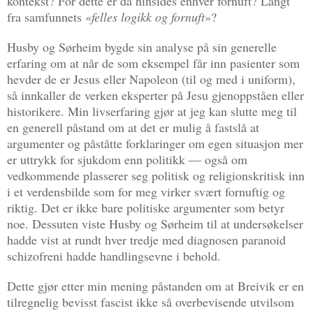
kontekst? For dette er da hinsides enhver fornuft? Langt
fra samfunnets «
felles logikk og fornuft
»?
Husby og Sørheim bygde sin analyse på sin generelle
erfaring om at når de som eksempel får inn pasienter som
hevder de er Jesus eller Napoleon (til og med i uniform),
så innkaller de verken eksperter på Jesu gjenoppståen eller
historikere. Min livserfaring gjør at jeg kan slutte meg til
en generell påstand om at det er mulig å fastslå at
argumenter og påståtte forklaringer om egen situasjon mer
er uttrykk for sjukdom enn politikk — også om
vedkommende plasserer seg politisk og religionskritisk inn
i et verdensbilde som for meg virker svært fornuftig og
riktig. Det er ikke bare politiske argumenter som betyr
noe. Dessuten viste Husby og Sørheim til at undersøkelser
hadde vist at rundt hver tredje med diagnosen paranoid
schizofreni hadde handlingsevne i behold.
Dette gjør etter min mening påstanden om at Breivik er en
tilregnelig bevisst fascist ikke så overbevisende utvilsom