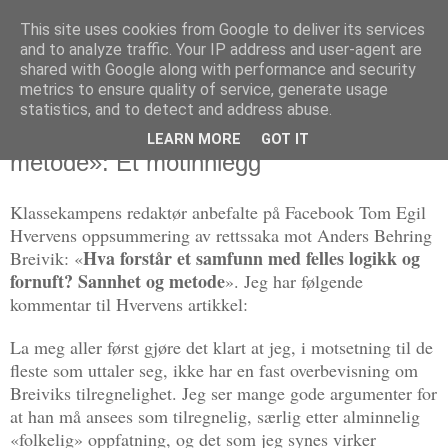
This site uses cookies from Google to deliver its services
Politikus
and to analyze traffic. Your IP address and user-agent are
shared with Google along with performance and security
metrics to ensure quality of service, generate usage
statistics, and to detect and address abuse.
mandag 25. juni 2012
Tom Egil Hvervens artikkel «Sannhet og
LEARN MORE
GOT IT
metode»: Et motinnlegg
Klassekampens redaktør anbefalte på Facebook Tom Egil
Hvervens oppsummering av rettssaka mot Anders Behring
Hva forstår et samfunn med felles logikk og
Breivik: «
fornuft? Sannhet og metode
». Jeg har følgende
kommentar til Hvervens artikkel:
La meg aller først gjøre det klart at jeg, i motsetning til de
fleste som uttaler seg, ikke har en fast overbevisning om
Breiviks tilregnelighet. Jeg ser mange gode argumenter for
at han må ansees som tilregnelig, særlig etter alminnelig
«folkelig» oppfatning, og det som jeg synes virker