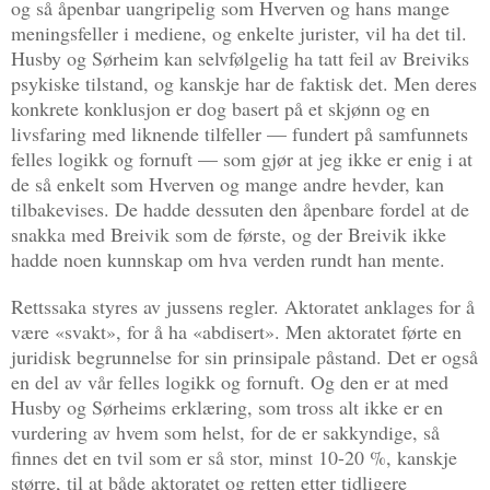
og så åpenbar uangripelig som Hverven og hans mange
meningsfeller i mediene, og enkelte jurister, vil ha det til.
Husby og Sørheim kan selvfølgelig ha tatt feil av Breiviks
psykiske tilstand, og kanskje har de faktisk det. Men deres
konkrete konklusjon er dog basert på et skjønn og en
livsfaring med liknende tilfeller — fundert på samfunnets
felles logikk og fornuft — som gjør at jeg ikke er enig i at
de så enkelt som Hverven og mange andre hevder, kan
tilbakevises. De hadde dessuten den åpenbare fordel at de
snakka med Breivik som de første, og der Breivik ikke
hadde noen kunnskap om hva verden rundt han mente.
Rettssaka styres av jussens regler. Aktoratet anklages for å
være «svakt», for å ha «abdisert». Men aktoratet førte en
juridisk begrunnelse for sin prinsipale påstand. Det er også
en del av vår felles logikk og fornuft. Og den er at med
Husby og Sørheims erklæring, som tross alt ikke er en
vurdering av hvem som helst, for de er sakkyndige, så
finnes det en tvil som er så stor, minst 10-20 %, kanskje
større, til at både aktoratet og retten etter tidligere