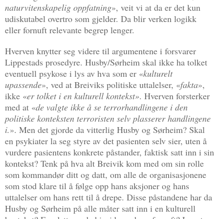
naturvitenskapelig oppfatning
», veit vi at da er det kun
udiskutabel overtro som gjelder. Da blir verken logikk
eller fornuft relevante begrep lenger.
Hverven knytter seg videre til argumentene i forsvarer
Lippestads prosedyre. Husby/Sørheim skal ikke ha tolket
eventuell psykose i lys av hva som er «
kulturelt
upassende
», ved at Breiviks politiske uttalelser, «
fakta
»,
ikke «
er tolket i en kulturell kontekst»
. Hverven forsterker
med at «
de valgte ikke å se terrorhandlingene i den
politiske konteksten terroristen selv plasserer handlingene
i.
». Men det gjorde da vitterlig Husby og Sørheim? Skal
en psykiater la seg styre av det pasienten selv sier, uten å
vurdere pasientens konkrete påstander, faktisk satt inn i sin
kontekst? Tenk på hva alt Breivik kom med om sin rolle
som kommandør ditt og datt, om alle de organisasjonene
som stod klare til å følge opp hans aksjoner og hans
uttalelser om hans rett til å drepe. Disse påstandene har da
Husby og Sørheim på alle måter satt inn i en kulturell