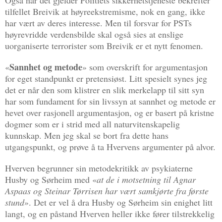
tilfellet Breivik at høyreekstremisme, nok en gang, ikke
har vært av deres interesse. Men til forsvar for PSTs
høyrevridde verdensbilde skal også sies at enslige
uorganiserte terrorister som Breivik er et nytt fenomen.
Sannhet og metode
«
» som overskrift for argumentasjon
for eget standpunkt er pretensiøst. Litt spesielt synes jeg
det er når den som klistrer en slik merkelapp til sitt syn
har som fundament for sin livssyn at sannhet og metode er
hevet over rasjonell argumentasjon, og er basert på kristne
dogmer som er i strid med all naturvitenskapelig
kunnskap. Men jeg skal se bort fra dette hans
utgangspunkt, og prøve å ta Hvervens argumenter på alvor.
Hverven begrunner sin metodekritikk av psykiaterne
Husby og Sørheim med «
at de i motsetning til Agnar
Aspaas og Steinar Tørrisen har vært samkjørte fra første
stund
». Det er vel å dra Husby og Sørheim sin enighet litt
langt, og en påstand Hverven heller ikke fører tilstrekkelig