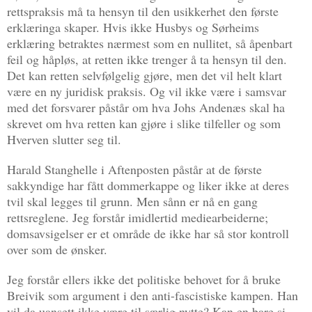
rettspraksis må ta hensyn til den usikkerhet den første
erklæringa skaper. Hvis ikke Husbys og Sørheims
erklæring betraktes nærmest som en nullitet, så åpenbart
feil og håpløs, at retten ikke trenger å ta hensyn til den.
Det kan retten selvfølgelig gjøre, men det vil helt klart
være en ny juridisk praksis. Og vil ikke være i samsvar
med det forsvarer påstår om hva Johs Andenæs skal ha
skrevet om hva retten kan gjøre i slike tilfeller og som
Hverven slutter seg til.
Harald Stanghelle i Aftenposten påstår at de første
sakkyndige har fått dommerkappe og liker ikke at deres
tvil skal legges til grunn. Men sånn er nå en gang
rettsreglene. Jeg forstår imidlertid mediearbeiderne;
domsavsigelser er et område de ikke har så stor kontroll
over som de ønsker.
Jeg forstår ellers ikke det politiske behovet for å bruke
Breivik som argument i den anti-fascistiske kampen. Han
vil da uansett ikke være til særlig nytte? Kan en bare si