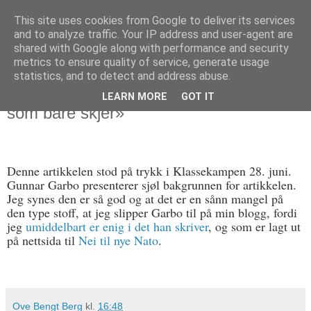
This site uses cookies from Google to deliver its services
Politikus
and to analyze traffic. Your IP address and user-agent are
shared with Google along with performance and security
metrics to ensure quality of service, generate usage
statistics, and to detect and address abuse.
fredag 29. juni 2012
Jeg gir ordet til Gunnar Garbo: «Om krig
LEARN MORE
GOT IT
som bare skjer»
Denne artikkelen stod på trykk i Klassekampen 28. juni.
Gunnar Garbo presenterer sjøl bakgrunnen for artikkelen.
Jeg synes den er så god og at det er en sånn mangel på
den type stoff, at jeg slipper Garbo til på min blogg, fordi
jeg
umiddelbart er enig i det han skriver
, og som er lagt ut
på nettsida til
Nei til nye Nato
.
Ove Bengt Berg
kl.
16:48