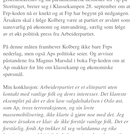
Stortinget, breier seg i Klassekampen 28. september om at
Frp-koden nå er knekt og at Frp har begynt på nedgangen.
Årsaken skal i følge Kolberg være at partiet er avslørt som
uansvarlig på økonomi og innvandring, særlig som følge
av et økt politisk press fra Arbeiderpartiet.
På denne måten framhever Kolberg ikke bare Frps
nederlag, men også Aps politiske seier. Og avviser
påstandene fra Magnus Marsdal i boka Frp-koden om at
Ap snakker for lite om klassekamp og økonomiske
spørsmål.
Min konklusjon:
Arbeiderpartiet er et eliteparti uten
kontakt med vanlige folk og deres interesser. Det klareste
eksemplet på det er den lave valgdeltakelsen i Oslo øst,
som Ap, tross terroraksjonen, og sin lovte
massemobilisering, ikke klarte å gjøre noe med det. Jeg
mener årsaken er klar: de ikke forstår vanlige folk. Det er
forståelig, fordi Ap trekker til seg velutdanna og rike