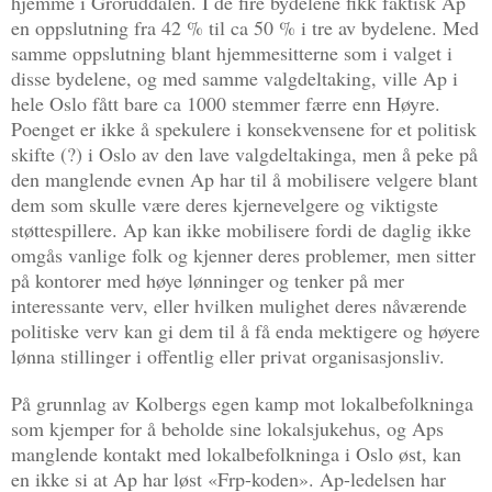
hjemme i Groruddalen. I de fire bydelene fikk faktisk Ap
en oppslutning fra 42 % til ca 50 % i tre av bydelene. Med
samme oppslutning blant hjemmesitterne som i valget i
disse bydelene, og med samme valgdeltaking, ville Ap i
hele Oslo fått bare ca 1000 stemmer færre enn Høyre.
Poenget er ikke å spekulere i konsekvensene for et politisk
skifte (?) i Oslo av den lave valgdeltakinga, men å peke på
den manglende evnen Ap har til å mobilisere velgere blant
dem som skulle være deres kjernevelgere og viktigste
støttespillere. Ap kan ikke mobilisere fordi de daglig ikke
omgås vanlige folk og kjenner deres problemer, men sitter
på kontorer med høye lønninger og tenker på mer
interessante verv, eller hvilken mulighet deres nåværende
politiske verv kan gi dem til å få enda mektigere og høyere
lønna stillinger i offentlig eller privat organisasjonsliv.
På grunnlag av Kolbergs egen kamp mot lokalbefolkninga
som kjemper for å beholde sine lokalsjukehus, og Aps
manglende kontakt med lokalbefolkninga i Oslo øst, kan
en ikke si at Ap har løst «Frp-koden». Ap-ledelsen har