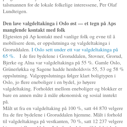
talsmannen for de lokale folkelige interessene, Per Olaf
Lundteigen.
Den lave valgdeltakinga i Oslo øst — et tegn på Aps
manglende kontakt med folk
Elgtesten på Ap kontakt med vanlige folk og evne til å
mobilisere dem, er oppslutninga og valgdeltakinga i
Groruddalen.
I Oslo sett under ett var valgdeltakinga på
65 %.
I de fire bydelene i Groruddalen, Stovner, Grorud,
Bjerke og Alna var valgdeltakinga på 55 %. Gamle Oslo,
Grünerløkka og Sagene hadde henholdsvis 55, 53 og 58 %
oppslutning. Valgoppslutninga følger klart boligtypen i
Oslo, jo flere eneboliger i en bydel, jo høyere
valgdeltaking. Forholdet mellom eneboliger og blokker er
bare en annen måte å måle økonomisk og sosial inntekt
på.
Målt ut fra en valgdeltaking på 100 %, satt 44 870 velgere
fra de fire bydelene i Groruddalen hjemme. Målt i forhold
til valgdeltakinga på vestkanten, 70 %, satt 12 237 velgere