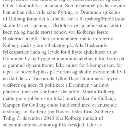
bli en lokalpolitisk talsmann. Som eksempel på det nevnte
han at han ikke ville sette flytting av Drammen sjukehus
til Gullaug foran det å arbeide for at Sarpsborg/Fredrikstad
skulle få nytt sjukehus. Østfolds nye sjukehus stod først i
køen nå og hadde størst behov, var Kolbergs første
Buskerud-utspill. Den kommentaren måtte imidlertid
Kolberg raskt gjøre tilbaketog på. Alle Buskeruds
fylkespartier ånda og levde for å flytte sjukehuset ut av
Drammen by og bygge et mammutsjukehus ti km borte på
ei gammel dynamittomt. Ikke minst for å kompensere for
tapet av hovedflyplass på Hurum og skaffe økonomisk liv i
en død del av Buskeruds fylke. Bare Drammens Høyre-
ordfører og noen få politikere i Drammen var imot
planene, men det var bare i det stille. Martin Kolberg
måtte gjøre jobben som lokal murbrekker for Gullaug.
Kampen for Gullaug endte imidlertid med et knusende
nederlag for Kolberg (og Høyres leder Erna Solberg).
Tidlig 3. desember 2010 blei Kolberg innkalt til
statsministerens kontor og fikk beskjed, ikke av