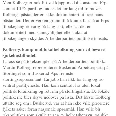
Men Kolberg er nok litt vel kjapp med å konstatere Frp
som et 10 %-parti og under det for lang tid framover.
Kolbergs påstander er ikke dokumentert ut over hans
påstander. Det er verken grunn til å kunne fastslå at Frps
tilbakegang er varig på lang sikt, eller at det er
dokumentert med sannsynlighet eller fakta at
tilbakegangen skyldes Arbeiderpartiets politiske innsats.
Kolbergs kamp mot lokalbefolkning som vil bevare
sjukehustilbudet
La oss se på to eksempler på Arbeiderpartiets politikk.
Martin Kolberg representerer Buskerud Arbeiderparti på
Stortinget som Buskerud Aps fremste
stortingsrepresentant. En jobb han fikk for lang og tro
sentral partitjeneste. Han kom sentralt fra uten lokal
politisk forankring og rett inn på stortingslista. De lokale
politikerne blei skyvi nedover på lista. Det første Kolberg
uttalte seg om i Buskerud, var at han ikke ville prioritere
fylkets saker foran nasjonale spørsmål. Han ville bli
rikspolitiker som skulle ta seg av helhetshensyn, og ikke