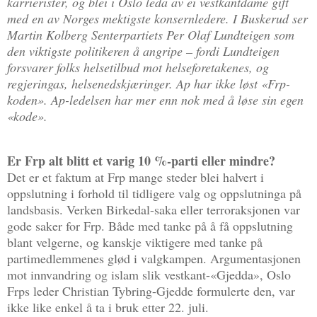
karrierister, og blei i Oslo leda av ei vestkantdame gift
med en av Norges mektigste konsernledere. I Buskerud ser
Martin Kolberg Senterpartiets Per Olaf Lundteigen som
den viktigste politikeren å angripe – fordi Lundteigen
forsvarer folks helsetilbud mot helseforetakenes, og
regjeringas, helsenedskjæringer. Ap har ikke løst «Frp-
koden». Ap-ledelsen har mer enn nok med å løse sin egen
«kode».
Er Frp alt blitt et varig 10 %-parti eller mindre?
Det er et faktum at Frp mange steder blei halvert i
oppslutning i forhold til tidligere valg og oppslutninga på
landsbasis. Verken Birkedal-saka eller terroraksjonen var
gode saker for Frp. Både med tanke på å få oppslutning
blant velgerne, og kanskje viktigere med tanke på
partimedlemmenes glød i valgkampen. Argumentasjonen
mot innvandring og islam slik vestkant-«Gjedda», Oslo
Frps leder Christian Tybring-Gjedde formulerte den, var
ikke like enkel å ta i bruk etter 22. juli.