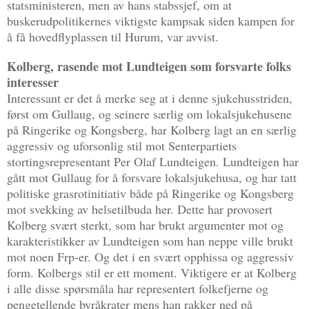
statsministeren, men av hans stabssjef, om at
buskerudpolitikernes viktigste kampsak siden kampen for
å få hovedflyplassen til Hurum, var avvist.
Kolberg, rasende mot Lundteigen som forsvarte folks
interesser
Interessant er det å merke seg at i denne sjukehusstriden,
først om Gullaug, og seinere særlig om lokalsjukehusene
på Ringerike og Kongsberg, har Kolberg lagt an en særlig
aggressiv og uforsonlig stil mot Senterpartiets
stortingsrepresentant Per Olaf Lundteigen. Lundteigen har
gått mot Gullaug for å forsvare lokalsjukehusa, og har tatt
politiske grasrotinitiativ både på Ringerike og Kongsberg
mot svekking av helsetilbuda her. Dette har provosert
Kolberg svært sterkt, som har brukt argumenter mot og
karakteristikker av Lundteigen som han neppe ville brukt
mot noen Frp-er. Og det i en svært opphissa og aggressiv
form. Kolbergs stil er ett moment. Viktigere er at Kolberg
i alle disse spørsmåla har representert folkefjerne og
pengetellende byråkrater mens han rakker ned på