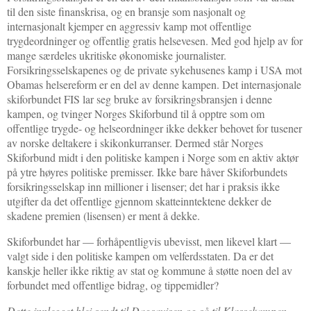
til den siste finanskrisa, og en bransje som nasjonalt og
internasjonalt kjemper en aggressiv kamp mot offentlige
trygdeordninger og offentlig gratis helsevesen. Med god hjelp av for
mange særdeles ukritiske økonomiske journalister.
Forsikringsselskapenes og de private sykehusenes kamp i USA mot
Obamas helsereform er en del av denne kampen. Det internasjonale
skiforbundet FIS lar seg bruke av forsikringsbransjen i denne
kampen, og tvinger Norges Skiforbund til å opptre som om
offentlige trygde- og helseordninger ikke dekker behovet for tusener
av norske deltakere i skikonkurranser. Dermed står Norges
Skiforbund midt i den politiske kampen i Norge som en aktiv aktør
på ytre høyres politiske premisser. Ikke bare håver Skiforbundets
forsikringsselskap inn millioner i lisenser; det har i praksis ikke
utgifter da det offentlige gjennom skatteinntektene dekker de
skadene premien (lisensen) er ment å dekke.
Skiforbundet har — forhåpentligvis ubevisst, men likevel klart —
valgt side i den politiske kampen om velferdsstaten. Da er det
kanskje heller ikke riktig av stat og kommune å støtte noen del av
forbundet med offentlige bidrag, og tippemidler?
Dette innlegget blei sendt til Dagsavisen og så til Klassekampen,