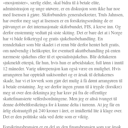
«mosjonister», særlig eldre, skal bidra til å betale elite,
administrasjon og unge utøvere, er en diskusjon som ikke har noe
med lisensen å gjøre. Skiforbundets generalsekretær, Truls Jahnsen,
har overfor meg sagt at lisensen er en forsikringsordning de er
påtvunget av det internasjonale skiforbundet, FIS, å kreve inn. Og
derfor enstemmig vedtatt på siste skiting. Det er bare det at i Norge
har vi både folketrygd og gratis sjukehusbehandling. En
renndeltaker som blir skadet i et renn blir derfor hentet helt gratis,
om nødvendig i helikopter, for eventuell akuttbehandling på enten
nærmeste sjukehus eller til et spesialistsjukehus. Blir deltakeren
sjukmeldt etterpå, får hun, hvis hun er arbeidstaker, full lønn i inntil
12 måneder. Varig uførepensjon kan også være en mulighet. Hvis
arrangøren har opptrådt uaktsomhet og er årsak til deltakernes
skade, har vi et lovverk som gjør det mulig å få dømt arrangøren til
å betale erstatning. Jeg ser derfor ingen grunn til å trygde (forsikre)
meg ut over den dekninga jeg har krav på fra de offentlige
skattefinansierte velferdsordningene. Men jeg er altså tvunget til
denne dobbeltforsikringa for å kunne delta i turrenn. At jeg får en
årlig ekstrautgift på 240 kroner i året, er imidlertid lite å klage over.
Det er den politiske sida ved dette som er viktig.
Forsikringsbransjen er en del av den finansbransjen som var årsak