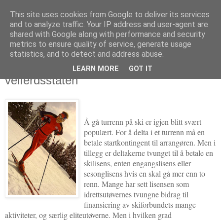
This site uses cookies from Google to deliver its services
Politikus
and to analyze traffic. Your IP address and user-agent are
shared with Google along with performance and security
metrics to ensure quality of service, generate usage
statistics, and to detect and address abuse.
fredag 25. februar 2011
Skilisens: Med Skiforbundet mot
LEARN MORE
GOT IT
velferdsstaten
Å gå turrenn på ski er igjen blitt svært
populært. For å delta i et turrenn må en
betale startkontingent til arrangøren. Men i
tillegg er deltakerne tvunget til å betale en
skilisens, enten engangslisens eller
sesonglisens hvis en skal gå mer enn to
renn. Mange har sett lisensen som
idrettsutøvernes tvungne bidrag til
finansiering av skiforbundets mange
aktiviteter, og særlig eliteutøverne. Men i hvilken grad