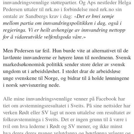
innvandringsvennlige støttepartier. Og Aps nestleder Helga
Pedersen uttaler til nrk.no i forbindelse med nrk.no sin
omtale av Sandbergs krav i dag: «
Det er brei semje
mellom partia om innvandringspolitikken i dag, også i
regjeringa. Vi er heilt avhengige av innvandring nettopp
for å vidareutvikle velferdsgoda våre
.»
Men Pedersen tar feil. Hun burde vite at alternativet til de
lavtlønte innvandrerne er høyere lønn til nordmenn. Svensk
markedsøkonomisk politikk sender store deler av svensk
ungdom ut i arbeidsløshet. I stedet drar de arbeidsløse
unge svenskene til Norge, og bidrar til å holde lønningene
i norsk sørvisnæring nede.
Alle mine innvandringsvennlige venner på Facebook har
tiet om avstemningsresultatet i Sveits. På sine nettsider har
verken Rødt eller SV lagt ut noen uttalelse om resultatet av
folkeavstemninga i Sveits. Det er ingen grunn til å være i
tvil om hva lederne i Rødt og SV mener, og ikke minst
hva deres deres mange velutdanna og høytlønna velgere og