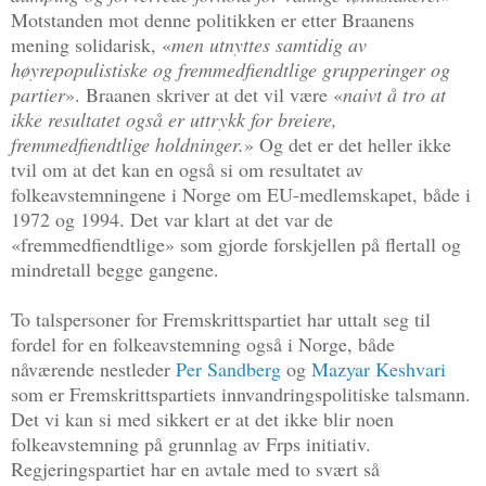
Motstanden mot denne politikken er etter Braanens
mening solidarisk, «
men utnyttes samtidig av
høyrepopulistiske og fremmedfiendtlige grupperinger og
partier
». Braanen skriver at det vil være «
naivt å tro at
ikke resultatet også er uttrykk for breiere,
fremmedfiendtlige holdninger.
» Og det er det heller ikke
tvil om at det kan en også si om resultatet av
folkeavstemningene i Norge om EU-medlemskapet, både i
1972 og 1994. Det var klart at det var de
«fremmedfiendtlige» som gjorde forskjellen på flertall og
mindretall begge gangene.
To talspersoner for Fremskrittspartiet har uttalt seg til
fordel for en folkeavstemning også i Norge, både
nåværende nestleder
Per Sandberg
og
Mazyar Keshvari
som er Fremskrittspartiets innvandringspolitiske talsmann.
Det vi kan si med sikkert er at det ikke blir noen
folkeavstemning på grunnlag av Frps initiativ.
Regjeringspartiet har en avtale med to svært så