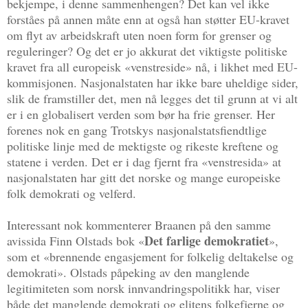
bekjempe, i denne sammenhengen? Det kan vel ikke
forståes på annen måte enn at også han støtter EU-kravet
om flyt av arbeidskraft uten noen form for grenser og
reguleringer? Og det er jo akkurat det viktigste politiske
kravet fra all europeisk «venstreside» nå, i likhet med EU-
kommisjonen. Nasjonalstaten har ikke bare uheldige sider,
slik de framstiller det, men nå legges det til grunn at vi alt
er i en globalisert verden som bør ha frie grenser. Her
forenes nok en gang Trotskys nasjonalstatsfiendtlige
politiske linje med de mektigste og rikeste kreftene og
statene i verden. Det er i dag fjernt fra «venstresida» at
nasjonalstaten har gitt det norske og mange europeiske
folk demokrati og velferd.
Interessant nok kommenterer Braanen på den samme
Det farlige demokratiet
avissida Finn Olstads bok «
»,
som et «brennende engasjement for folkelig deltakelse og
demokrati». Olstads påpeking av den manglende
legitimiteten som norsk innvandringspolitikk har, viser
både det manglende demokrati og elitens folkefjerne og