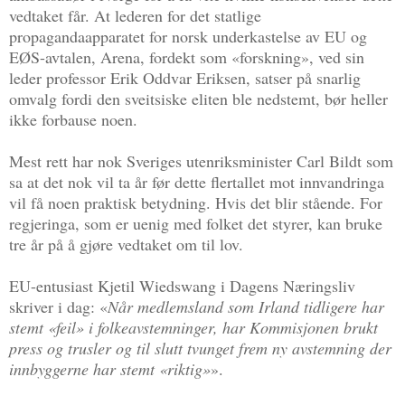
vedtaket får. At lederen for det statlige
propagandaapparatet for norsk underkastelse av EU og
EØS-avtalen, Arena, fordekt som «forskning», ved sin
leder professor Erik Oddvar Eriksen, satser på snarlig
omvalg fordi den sveitsiske eliten ble nedstemt, bør heller
ikke forbause noen.
Mest rett har nok Sveriges utenriksminister Carl Bildt som
sa at det nok vil ta år før dette flertallet mot innvandringa
vil få noen praktisk betydning. Hvis det blir stående. For
regjeringa, som er uenig med folket det styrer, kan bruke
tre år på å gjøre vedtaket om til lov.
EU-entusiast Kjetil Wiedswang i Dagens Næringsliv
skriver i dag: «
Når medlemsland som Irland tidligere har
stemt «feil» i folkeavstemninger, har Kommisjonen brukt
press og trusler og til slutt tvunget frem ny avstemning der
innbyggerne har stemt «riktig»
».