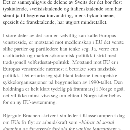
Det er sannsynligvis de delene av Sveits der det bor flest
tysktalende, sveitsisktalende og italiensktalende som har
stemt ja til begrensa innvandring, mens bykantonene,
spesielt de fransktalende, har utgjort mindretallet.
I store deler av det som en velvillig kan kalle Europas
venstreside, er motstand mot medlemskap i EU det verste
slike partier og partiledere kan tenke seg. Ja, verre enn
usolidarisk og markedsøkonomisk politikk i strid med
tradisjonell velferdsstat-politikk. Motstand mot EU er i
Europas venstreside nærmest å betrakte som nazistisk
politikk. Det erfarte jeg sjøl blant lederne i europeiske
sykkelorganisasjoner på begynnelsen av 1990-tallet. Den
holdninga er helt klart tydelig på frammarsj i Norge også,
det vil ikke minst vise seg om eliten i Norge føler behov
for en ny EU-avstemning.
Bjørgulv Braanen skriver i sin leder i Klassekampen i dag
om EUs fri flyt av arbeidskraft som «
bidrar til sosial
dumping og forverrede forhold for vanlige lønnstakere.
»