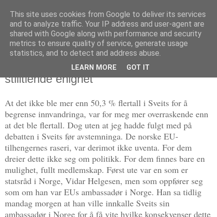
This site uses cookies from Google to deliver its services
Politikus
and to analyze traffic. Your IP address and user-agent are
shared with Google along with performance and security
metrics to ensure quality of service, generate usage
statistics, and to detect and address abuse.
tirsdag 11. februar 2014
EU-elitens raseri — og «venstresida»s
LEARN MORE
GOT IT
stilltiende enighet
At det ikke ble mer enn 50,3 % flertall i Sveits for å
begrense innvandringa, var for meg mer overraskende enn
at det ble flertall. Dog uten at jeg hadde fulgt med på
debatten i Sveits før avstemninga. De norske EU-
tilhengernes raseri, var derimot ikke uventa. For dem
dreier dette ikke seg om politikk. For dem finnes bare en
mulighet, fullt medlemskap. Først ute var en som er
statsråd i Norge, Vidar Helgesen, men som oppfører seg
som om han var EUs ambassadør i Norge. Han sa tidlig
mandag morgen at han ville innkalle Sveits sin
ambassadør i Norge for å få vite hvilke konsekvenser dette