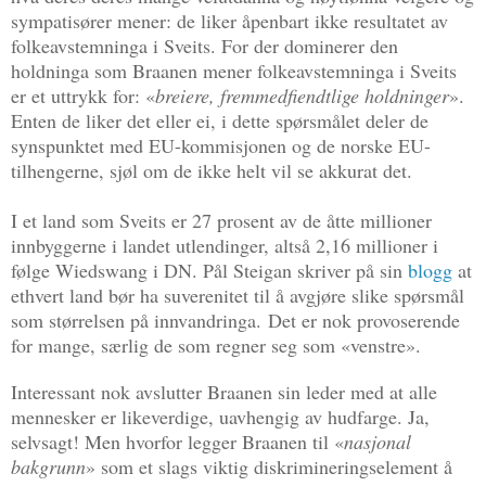
sympatisører mener: de liker åpenbart ikke resultatet av
folkeavstemninga i Sveits. For der dominerer den
holdninga som Braanen mener folkeavstemninga i Sveits
er et uttrykk for: «
breiere, fremmedfiendtlige holdninger
».
Enten de liker det eller ei, i dette spørsmålet deler de
synspunktet med EU-kommisjonen og de norske EU-
tilhengerne, sjøl om de ikke helt vil se akkurat det.
I et land som Sveits er 27 prosent av de åtte millioner
innbyggerne i landet utlendinger, altså 2,16 millioner i
følge Wiedswang i DN. Pål Steigan skriver på sin
blogg
at
ethvert land bør ha suverenitet til å avgjøre slike spørsmål
som størrelsen på innvandringa.
Det er nok provoserende
for mange, særlig de som regner seg som «venstre».
Interessant nok avslutter Braanen sin leder med at alle
mennesker er likeverdige, uavhengig av hudfarge. Ja,
selvsagt! Men hvorfor legger Braanen til «
nasjonal
bakgrunn
» som et slags viktig diskrimineringselement å