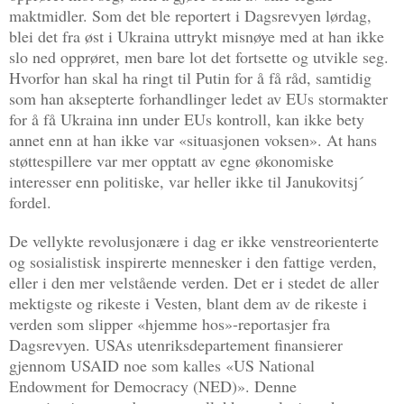
maktmidler. Som det ble reportert i Dagsrevyen lørdag,
blei det fra øst i Ukraina uttrykt misnøye med at han ikke
slo ned opprøret, men bare lot det fortsette og utvikle seg.
Hvorfor han skal ha ringt til Putin for å få råd, samtidig
som han aksepterte forhandlinger ledet av EUs stormakter
for å få Ukraina inn under EUs kontroll, kan ikke bety
annet enn at han ikke var «situasjonen voksen». At hans
støttespillere var mer opptatt av egne økonomiske
interesser enn politiske, var heller ikke til Janukovitsj´
fordel.
De vellykte revolusjonære i dag er ikke venstreorienterte
og sosialistisk inspirerte mennesker i den fattige verden,
eller i den mer velstående verden. Det er i stedet de aller
mektigste og rikeste i Vesten, blant dem av de rikeste i
verden som slipper «hjemme hos»-reportasjer fra
Dagsrevyen. USAs utenriksdepartement finansierer
gjennom USAID noe som kalles «US National
Endowment for Democracy (NED)». Denne