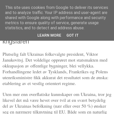
This site uses cookies from Google to deliver its services
Politikus
and to analyze traffic. Your IP address and user-agent are
shared with Google along with performance and security
metrics to ensure quality of service, generate usage
statistics, and to detect and address abuse.
søndag 23. februar 2014
Ukraina, innringing av Russland og
LEARN MORE
GOT IT
krigsfaren
Plutselig falt Ukrainas folkevalgte president, Viktor
Janukovitsj. Det voldelige opprøret mot statsmakten med
okkupasjon av offentlige bygninger, blei vellykka.
Forhandlingene ledet av Tysklands, Frankrikes og Polens
utenriksministre fikk akkurat det resultatet som de ønska:
etablering av et vestlig orientert regime.
Uten mer enn overflatiske kunnskaper om Ukraina, tror jeg
likevel det må være hevet over tvil at en svært betydelig
del av Ukrainas befolkning (nær eller over 50 %) ønsker
seg en nærmere tilknytning til EU. Både som en naturlig