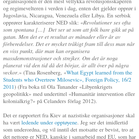
organisasjonen er den mest vellykka revolusjonsskaperen
og regimevelteren i verden i dag, enten det gjelder opprør i
Jugoslavia, Nicaragua, Venezuela eller Libya. En serbisk
opprører karakteriserer NED slik: «
Revolutioner ses ofta
som spontana […] Det ser ut som att folk bare gikk ut på
gatan. Men det er et resultat av månader eller år av
förberedelser. Det er mycket tråkigt fram till dess man når
en viss punkt, där man kan organisera
massdemonstrasjoner och strejker. Om det är noga
planerat vid den tid då det börjar, är allt över på några
veckor
.» (Tina Rosenberg, «
What Egypt learned from the
Students who Overtrew Milosevic», Foreign Policy, 16/2
2011
) (Fra boka til Ola Tunander «Libyenkrigets
geopolitikk» med undertittel «Humanitär intervention eller
kolonialkrig?» på Celanders förlag 2012).
Det er rapportert fra Kiev at nazistiske organisasjoner skal
ha vært
ledende under opptøyene
. Jeg ser det imidlertid
som underordna, og vil inntil det motsatte er bevist, tro at
det nettopp er NED, kanskje i samarbeid med EU, som har