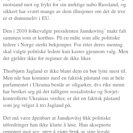
motstand mot og frykt for sin mektige nabo Russland, og
sikkert har svært mange av dem illusjoner om det de tror
er et drømmeliv i EU.
Den i 2010 folkevalgte presidenten Janukovitsj´ makt falt
sammen som et korthus. På en måte som alle politiske
ledere i Norge sterkt bekjemper. For etter deres mening
skal valgte politiske ledere kun kastes gjennom valg. Men
det gjelder ikke for regimer de ikke liker.
Thorbjørn Jagland er ikke blant dem en bør lytte mest til.
Men når han kommer med en faktisk påstand om at hele
parlamentet i Ukraina består av oligarker, dvs rike menn
har beriket seg på det tidligere sosialistiske og Sovjet-
kontrollerte Ukrainas verdier, er det en faktisk påstand
som jeg velger å tro Jagland på.
Det må være åpenbart at Janukovitsj fikk politiske
utfordringer han ikke klarte å løse. Han aksepterte
opprøret mot seg, uten å gjøre bruk av sine legale