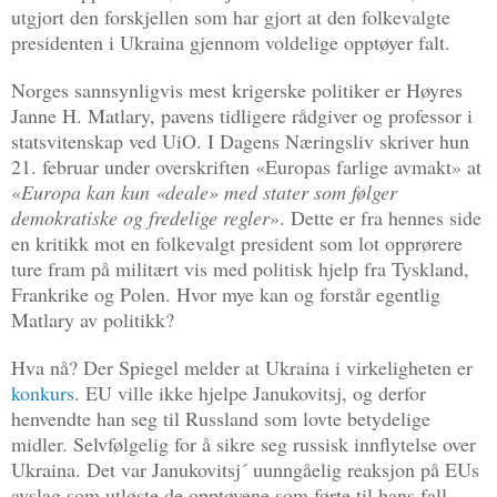
utgjort den forskjellen som har gjort at den folkevalgte
presidenten i Ukraina gjennom voldelige opptøyer falt.
Norges sannsynligvis mest krigerske politiker er Høyres
Janne H. Matlary, pavens tidligere rådgiver og professor i
statsvitenskap ved UiO. I Dagens Næringsliv skriver hun
21. februar under overskriften «Europas farlige avmakt» at
«
Europa kan kun «deale» med stater som følger
demokratiske og fredelige regler
». Dette er fra hennes side
en kritikk mot en folkevalgt president som lot opprørere
ture fram på militært vis med politisk hjelp fra Tyskland,
Frankrike og Polen. Hvor mye kan og forstår egentlig
Matlary av politikk?
Hva nå? Der Spiegel melder at Ukraina i virkeligheten er
konkurs
. EU ville ikke hjelpe Janukovitsj, og derfor
henvendte han seg til Russland som lovte betydelige
midler. Selvfølgelig for å sikre seg russisk innflytelse over
Ukraina. Det var Janukovitsj´ uunngåelig reaksjon på EUs
avslag som utløste de opptøyene som førte til hans fall.