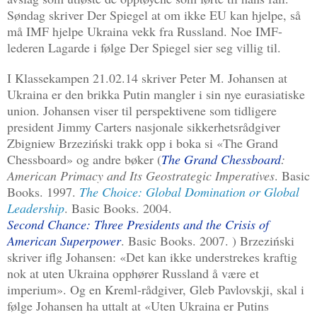
Søndag skriver Der Spiegel at om ikke EU kan hjelpe, så
må IMF hjelpe Ukraina vekk fra Russland. Noe IMF-
lederen Lagarde i følge Der Spiegel sier seg villig til.
I Klassekampen 21.02.14 skriver Peter M. Johansen at
Ukraina er den brikka Putin mangler i sin nye eurasiatiske
union. Johansen viser til perspektivene som tidligere
president Jimmy Carters nasjonale sikkerhetsrådgiver
Zbigniew Brzeziński
trakk opp i boka si «The Grand
Chessboard» og andre bøker (
The Grand Chessboard
:
American Primacy and Its Geostrategic Imperatives
. Basic
Books. 1997.
The Choice: Global Domination or Global
Leadership
. Basic Books. 2004.
Second Chance: Three Presidents and the Crisis of
American Superpower
. Basic Books. 2007. )
Brzeziński
skriver iflg Johansen: «Det kan ikke understrekes kraftig
nok at uten Ukraina opphører Russland å være et
imperium». Og en Kreml-rådgiver, Gleb Pavlovskji, skal i
følge Johansen ha uttalt at «Uten Ukraina er Putins