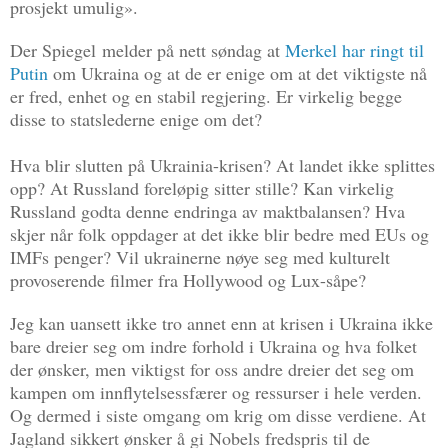
prosjekt umulig».
Der Spiegel melder på nett søndag at
Merkel har ringt til
Putin
om Ukraina og at de er enige om at det viktigste nå
er fred, enhet og en stabil regjering. Er virkelig begge
disse to statslederne enige om det?
Hva blir slutten på Ukrainia-krisen? At landet ikke splittes
opp? At Russland foreløpig sitter stille? Kan virkelig
Russland godta denne endringa av maktbalansen? Hva
skjer når folk oppdager at det ikke blir bedre med EUs og
IMFs penger? Vil ukrainerne nøye seg med kulturelt
provoserende filmer fra Hollywood og Lux-såpe?
Jeg kan uansett ikke tro annet enn at krisen i Ukraina ikke
bare dreier seg om indre forhold i Ukraina og hva folket
der ønsker, men viktigst for oss andre dreier det seg om
kampen om innflytelsessfærer og ressurser i hele verden.
Og dermed i siste omgang om krig om disse verdiene. At
Jagland sikkert ønsker å gi Nobels fredspris til de