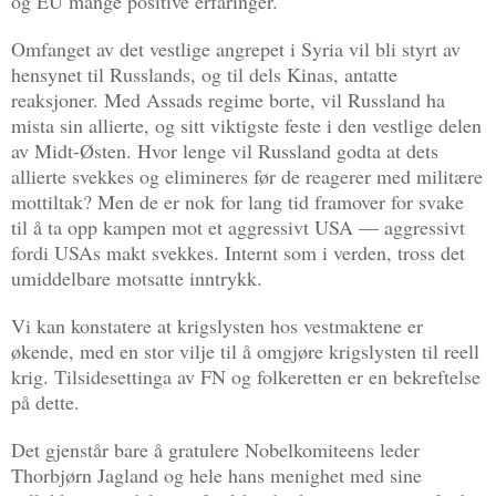
og EU mange positive erfaringer.
Omfanget av det vestlige angrepet i Syria vil bli styrt av
hensynet til Russlands, og til dels Kinas, antatte
reaksjoner. Med Assads regime borte, vil Russland ha
mista sin allierte, og sitt viktigste feste i den vestlige delen
av Midt-Østen. Hvor lenge vil Russland godta at dets
allierte svekkes og elimineres før de reagerer med militære
mottiltak? Men de er nok for lang tid framover for svake
til å ta opp kampen mot et aggressivt USA — aggressivt
fordi USAs makt svekkes. Internt som i verden, tross det
umiddelbare motsatte inntrykk.
Vi kan konstatere at krigslysten hos vestmaktene er
økende, med en stor vilje til å omgjøre krigslysten til reell
krig. Tilsidesettinga av FN og folkeretten er en bekreftelse
på dette.
Det gjenstår bare å gratulere Nobelkomiteens leder
Thorbjørn Jagland og hele hans menighet med sine