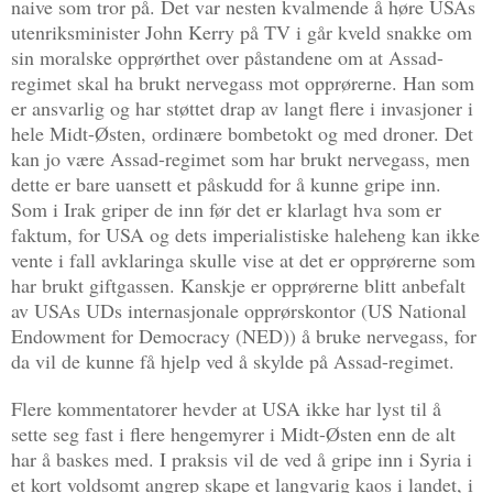
naive som tror på. Det var nesten kvalmende å høre USAs
utenriksminister John Kerry på TV i går kveld snakke om
sin moralske opprørthet over påstandene om at Assad-
regimet skal ha brukt nervegass mot opprørerne. Han som
er ansvarlig og har støttet drap av langt flere i invasjoner i
hele Midt-Østen, ordinære bombetokt og med droner. Det
kan jo være Assad-regimet som har brukt nervegass, men
dette er bare uansett et påskudd for å kunne gripe inn.
Som i Irak griper de inn før det er klarlagt hva som er
faktum, for USA og dets imperialistiske haleheng kan ikke
vente i fall avklaringa skulle vise at det er opprørerne som
har brukt giftgassen. Kanskje er opprørerne blitt anbefalt
av USAs UDs internasjonale opprørskontor (US National
Endowment for Democracy (NED)) å bruke nervegass, for
da vil de kunne få hjelp ved å skylde på Assad-regimet.
Flere kommentatorer hevder at USA ikke har lyst til å
sette seg fast i flere hengemyrer i Midt-Østen enn de alt
har å baskes med. I praksis vil de ved å gripe inn i Syria i
et kort voldsomt angrep skape et langvarig kaos i landet, i