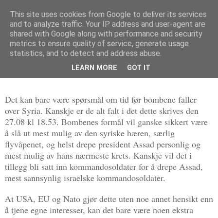
This site uses cookies from Google to deliver its services
Politikus
and to analyze traffic. Your IP address and user-agent are
shared with Google along with performance and security
metrics to ensure quality of service, generate usage
statistics, and to detect and address abuse.
tirsdag 27. august 2013
Syria: Når faller bombene?
LEARN MORE
GOT IT
Det kan bare være spørsmål om tid før bombene faller
over Syria. Kanskje er de alt falt i det dette skrives den
27.08 kl 18.53. Bombenes formål vil ganske sikkert være
å slå ut mest mulig av den syriske hæren, særlig
flyvåpenet, og helst drepe president Assad personlig og
mest mulig av hans nærmeste krets. Kanskje vil det i
tillegg bli satt inn kommandosoldater for å drepe Assad,
mest sannsynlig israelske kommandosoldater.
At USA, EU og Nato gjør dette uten noe annet hensikt enn
å tjene egne interesser, kan det bare være noen ekstra