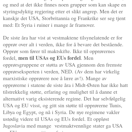
og med at det ikke finnes noen grupper som kan skape en
styringsdyktig regjering etter et slikt angrep. Men det er
kanskje det USA, Storbritannia og Frankrike ser seg tjent
med: Et Syria i ruiner i mange år framover.
De siste åra har vist at vestmaktene tilsynelatende er for
opprør over alt i verden, ikke for å bevare det bestående.
Opprør som fører til maktskifte. Ikke til opprørernes
men til USAs og EUs fordel
fordel,
. Men
opprørsgruppene er støtta av USA gjennom den fremste
opprørseksperten i verden, NED. (Av dem har virkelig
marxistiske opprørere noe å lære av!). Mange av
opprørerne i statene de siste åra i Midt-Østen har ikke hatt
tilstrekkelig støtte, erfaring og mulighet til å danne et
alternativt varig eksisterende regime. Det har selvfølgelig
USA og EU visst, og gitt sin støtte til opprørerne Tunis,
Libya og Egypt, og nå i Syria. De nye regimene vakler
ustødig videre til USAs og EUs fordel. Et oppløst
Jugoslavia med mange vestmaktvennlige stater ga USA