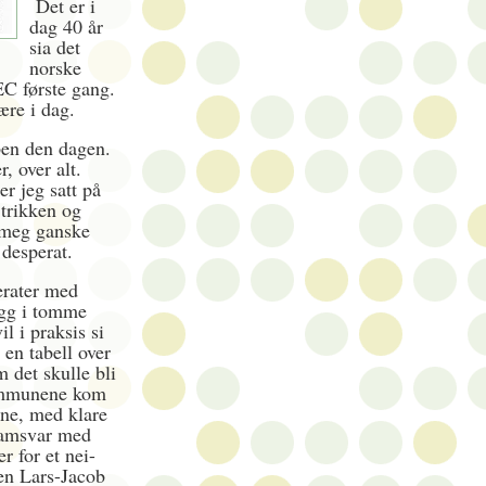
Det er i
dag 40 år
sia det
norske
EC første gang.
ære i dag.
ben den dagen.
, over alt.
er jeg satt på
trikken og
 meg ganske
desperat.
erater med
agg i tomme
l i praksis si
 en tabell over
 det skulle bli
kommunene kom
ene, med klare
i samsvar med
r for et nei-
en Lars-Jacob