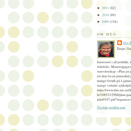
2011
(82)
►
2010
(89)
►
2009
(154)
►
OM MEG
Ove B
Ensjø, Ga
Interessert i all politikk, 
friluftsliv. Masteroppgav
statsvitenskap: «Plan på 
(et sitat fra en journalist
mange forsøk på å gjenn
mange vedtatte sykkelpla
https://www.duo.uio.no/
le/10852/12966/plan-paa
plan0107.pdf?sequence
Vis hele profilen min