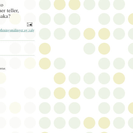
to
r teller,
saka?
Meningsmålinger og valg
tar.