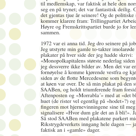
til medlemskap, var faktisk at hele den nors
seg en på trynet; det var fantastisk deilig. O
det gjentas tjue år seinere! Og de politiske 
kommer klarere fram: Trillingpartiet Arbeid
Høyre og Fremskrittspartiet burde jo for len
sammen.
1972 var ei anna tid. Jeg dro seinere på jo
Jeg utstyrte min gamle to-takter imolarø
plakater på hver side der jeg hadde skrivi:
«Monopolkapitalens største nederlag siden
jeg dessverre ikke bilder av. Men det var e
fornøyelse å komme kjørende vestfra og kjør
siden av de flotte Mercedesene som begynte
at køen var over. De så min plakat på den s
SAABen, og holdt triumferende fram forsid
Aftenposten og «Morrabla´» med at «det ble
huet (de rister vel egentlig på «hodet»?) o
fingeren mot hjernevinningene sine til meg 
signalisere «Hvor dum går det an å bli!». J
Så stod SAABen med plakatene parkert mid
Rikstrygdeverkets inngang hele dagen — ja
faktisk an i «gamle» dager.