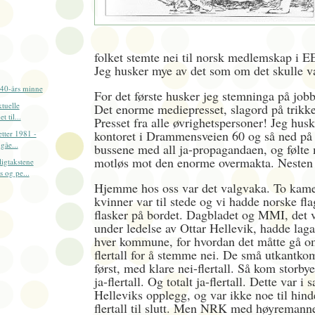
folket stemte nei til norsk medlemskap i E
Jeg husker mye av det som om det skulle v
 40-års minne
For det første husker jeg stemninga på job
ktuelle
Det enorme mediepresset, slagord på trikker
t til...
Presset fra alle øvrighetspersoner! Jeg husk
kontoret i Drammensveien 60 og så ned på 
etter 1981 -
gåe...
bussene med all ja-propagandaen, og følte
motløs mot den enorme overmakta. Nesten 
igtakstene
 og pe...
Hjemme hos oss var det valgvaka. To kam
kvinner var til stede og vi hadde norske fl
flasker på bordet. Dagbladet og MMI, det vi
under ledelse av Ottar Hellevik, hadde laga
hver kommune, for hvordan det måtte gå om
flertall for å stemme nei. De små utkant
først, med klare nei-flertall. Så kom storby
ja-flertall. Og totalt ja-flertall. Dette var 
Helleviks opplegg, og var ikke noe til hinde
flertall til slutt. Men NRK med høyremann