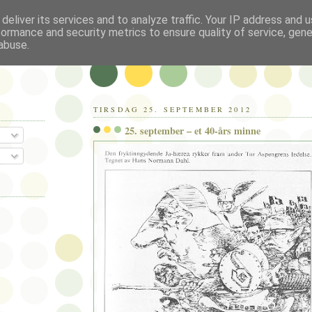
deliver its services and to analyze traffic. Your IP address and 
formance and security metrics to ensure quality of service, gen
abuse.
TIRSDAG 25. SEPTEMBER 2012
25. september – et 40-års minne