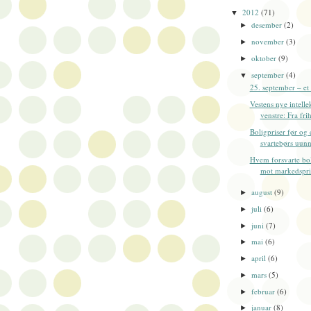
2012
(71)
▼
desember
(2)
►
november
(3)
►
oktober
(9)
►
september
(4)
▼
25. september – et
Vestens nye intelle
venstre: Fra frihe
Boligpriser før og 
svartebørs uunn
Hvem forsvarte bol
mot markedspris
august
(9)
►
juli
(6)
►
juni
(7)
►
mai
(6)
►
april
(6)
►
mars
(5)
►
februar
(6)
►
januar
(8)
►