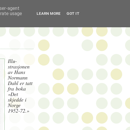
user-agent
erate usage
LEARN MORE
GOT IT
Illu-
strasjonen
av Hans
Normann
Dahl er tatt
fra boka
«Det
skjedde i
Norge
1952-72.»