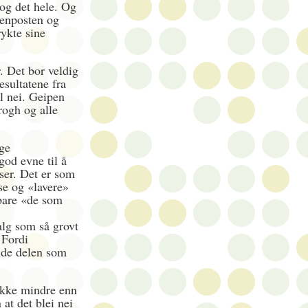
og det hele. Og
tenposten og
ykte sine
. Det bor veldig
esultatene fra
il nei. Geipen
rogh og alle
ige
od evne til å
lser. Det er som
se og «lavere»
 bare «de som
lg som så grovt
 Fordi
nde delen som
ikke mindre enn
 at det blei nei