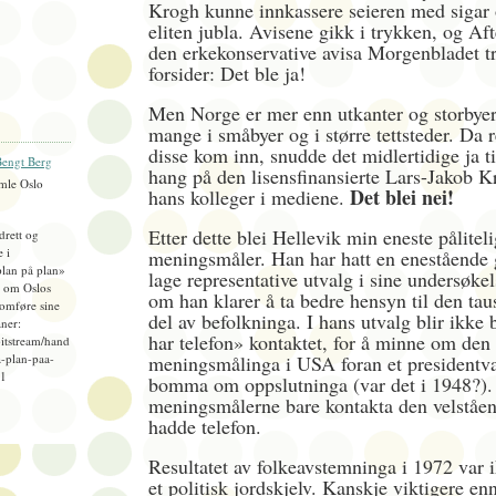
Krogh kunne innkassere seieren med sigar 
eliten jubla. Avisene gikk i trykken, og Af
den erkekonservative avisa Morgenbladet tr
forsider: Det ble ja!
Men Norge er mer enn utkanter og storbyer
mange i småbyer og i større tettsteder. Da r
disse kom inn, snudde det midlertidige ja t
engt Berg
hang på den lisensfinansierte Lars-Jakob K
mle Oslo
Det blei nei!
hans kolleger i mediene.
Etter dette blei Hellevik min eneste pålitel
idrett og
e i
meningsmåler. Han har hatt en enestående g
plan på plan»
lage representative utvalg i sine undersøke
), om Oslos
om han klarer å ta bedre hensyn til den tau
omføre sine
del av befolkninga. I hans utvalg blir ikke
ner:
har telefon» kontaktet, for å minne om den
bitstream/hand
-plan-paa-
meningsmålinga i USA foran et presidentva
=1
bomma om oppslutninga (var det i 1948?).
meningsmålerne bare kontakta den velståe
hadde telefon.
Resultatet av folkeavstemninga i 1972 var 
et politisk jordskjelv. Kanskje viktigere enn