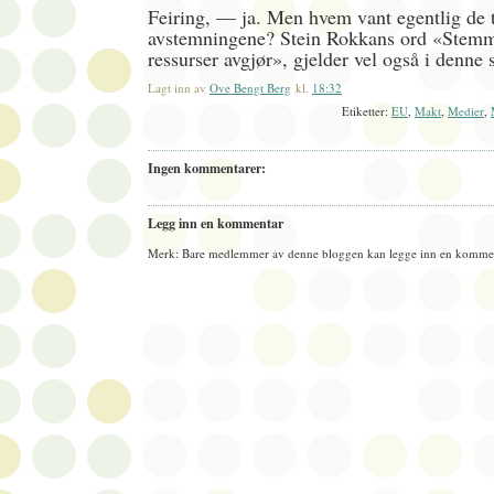
Feiring, — ja. Men hvem vant egentlig de 
avstemningene? Stein Rokkans ord «Stemme
ressurser avgjør», gjelder vel også i denne 
Lagt inn av
Ove Bengt Berg
kl.
18:32
Etiketter:
EU
,
Makt
,
Medier
,
Ingen kommentarer:
Legg inn en kommentar
Merk: Bare medlemmer av denne bloggen kan legge inn en kommen