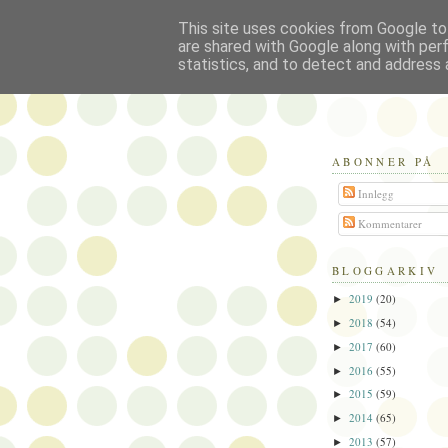
This site uses cookies from Google to 
Politikus
are shared with Google along with per
statistics, and to detect and address 
ABONNER PÅ
Innlegg
Kommentarer
BLOGGARKIV
2019
(20)
►
2018
(54)
►
2017
(60)
►
2016
(55)
►
2015
(59)
►
2014
(65)
►
2013
(57)
►