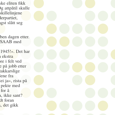
ke eliten fikk
g attpåtil skulle
skillelinjene
erpartiet,
gst slått seg
bben dagen etter.
de SAAB med
 1945!». Det har
n ekstra
e i felt ved
 på jobb etter
takkarslige
ene fra
i ja», rista på
g pekte med
for å
a, ikke sant?
t foran
, det gikk