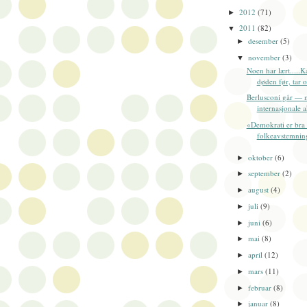
2012
(71)
►
2011
(82)
▼
desember
(5)
►
november
(3)
▼
Noen har lært.....Ka
døden før, tar o
Berlusconi går — 
internasjonale a
«Demokrati er br
folkeavstemninge
oktober
(6)
►
september
(2)
►
august
(4)
►
juli
(9)
►
juni
(6)
►
mai
(8)
►
april
(12)
►
mars
(11)
►
februar
(8)
►
januar
(8)
►