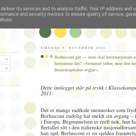
deliver its services and to analyze traffic. Your IP address and 
formance and security metrics to ensure quality of service, gen
abuse.
TIRSDAG 8. NOVEMBER 2011
Berlusconi går — men skal internasjonale a
bestemme det? «Stemmer teller, men den in
finanskapitalen avgjør».
Dette innlegget står på trykk i Klassekam
2011:
Det er mange radikale mennesker som fryde
Berlusconi endelig har meldt sin avgang – i 
i Europa. Begrunnelsen er reell nok, han h
flertallet sitt i den italienske nasjonalforsa
han sjøl. Berlusconi er en sjelden frastøteli