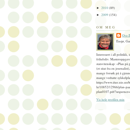
2010
(89)
►
2009
(154)
►
OM MEG
Ove B
Ensjø, Ga
Interessert i all politikk, 
friluftsliv. Masteroppgav
statsvitenskap: «Plan på 
(et sitat fra en journalist
mange forsøk på å gjenn
mange vedtatte sykkelpla
https://www.duo.uio.no/
le/10852/12966/plan-paa
plan0107.pdf?sequence
Vis hele profilen min