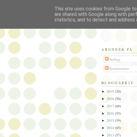
This site uses cookies from Google to 
Politikus
are shared with Google along with per
statistics, and to detect and address 
ABONNER PÅ
Innlegg
Kommentarer
BLOGGARKIV
2019
(20)
►
2018
(54)
►
2017
(60)
►
2016
(55)
►
2015
(59)
►
2014
(65)
►
2013
(57)
►