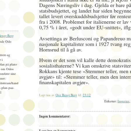
Dagens Næringsliv i dag. Gjelda er bare p
statsbudsjettet, og landet har siden begynn
tallet levert overskuddsbudsjetter før renteut
fra i 2008. Problemet for italienerne er lav 
0,75 % i året, «godt under EU-snittet», if
engt Berg
Avsettinga av Berlusconi og Papandreuo m
mle Oslo
nasjonale kapitalister som i 1927 tvang reg
Hornsrud til å gå av.
idrett og
Hvem er det som vil kalle dette demokrati
e i
plan på plan»
sosialisthaterne? Vi kan omskrive statsvite
), om Oslos
Rokkans kjente tese «Stemmer teller, men 
omføre sine
avgjør» til: «Stemmer teller, men den inter
ner:
finanskapitalen avgjør».
bitstream/hand
-plan-paa-
=1
Lagt inn av
Ove Bengt Berg
kl.
23:12
Etiketter:
Imperier
,
Ingen kommentarer:
Legg inn en kommentar