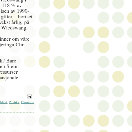
å 118 % av
elsen av 1990-
gifter – bortsett
vekst årlig, på
lg Wiedswang.
inner om våre
jeringa Chr.
sk? Bare
ren Stein
ressurser
nasjonale
Makt
,
Politikk
,
Økonomi