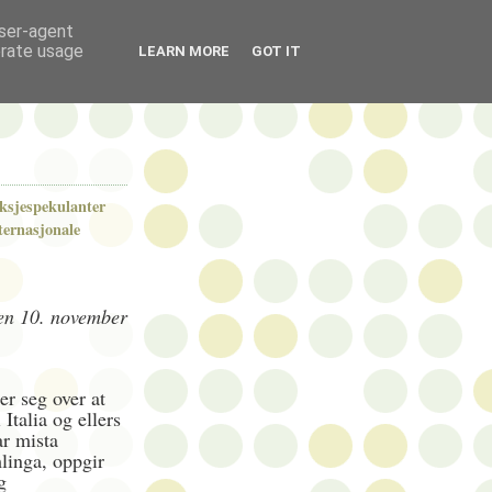
user-agent
erate usage
LEARN MORE
GOT IT
ksjespekulanter
ternasjonale
pen 10. november
r seg over at
Italia og ellers
ar mista
mlinga, oppgir
g