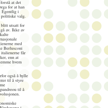
forstå at det
sørga for at han
. Egentlig i
politiske valg.
blitt utsatt for
 gå av. Ikke av
kalte
rnasjonale
alienerne med
ke Berlusconi
 italienerne får
ker, enn at
estemme hvem
rfor også å hylle
er til å styre
mme
pandreou til å
volusjonen.
konomiske
il Wiedswang i