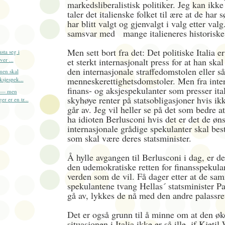
markedsliberalistisk politiker. Jeg kan ikke 
taler det italienske folket til ære at de har 
har blitt valgt og gjenvalgt i valg etter valg
samsvar med mange italieneres historiske 
Men sett bort fra det: Det politiske Italia er 
sta seg i
ver ...
et sterkt internasjonalt press for at han skal
den internasjonale straffedomstolen eller så
men skal
menneskerettighetsdomstoler. Men fra inte
ksjespek...
finans- og aksjespekulanter som presser it
a — men
skyhøye renter på statsobligasjoner hvis ik
r er en tr...
går av. Jeg vil heller se på det som bedre at
ha idioten Berlusconi hvis det er det de øns
internasjonale grådige spekulanter skal b
som skal være deres statsminister.
Å hylle avgangen til Berlusconi i dag, er de
den udemokratiske retten for finansspekulant
verden som de vil. Få dager etter at de sa
spekulantene tvang Hellas´ statsminister Pa
gå av, lykkes de nå med den andre palassre
Det er også grunn til å minne om at den ø
situasjonen i Italia ikke er så ille, jf Kjet