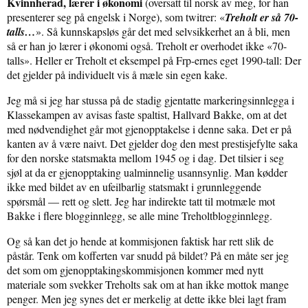
Kvinnherad, lærer i økonomi
(oversatt til norsk av meg, for han
presenterer seg på engelsk i Norge), som twitrer: «
Treholt er så 70-
talls…
». Så kunnskapsløs går det med selvsikkerhet an å bli, men
så er han jo lærer i økonomi også. Treholt er overhodet ikke «70-
talls». Heller er Treholt et eksempel på Frp-ernes eget 1990-tall: Der
det gjelder på individuelt vis å mæle sin egen kake.
Jeg må si jeg har stussa på de stadig gjentatte markeringsinnlegga i
Klassekampen av avisas faste spaltist, Hallvard Bakke, om at det
med nødvendighet går mot gjenopptakelse i denne saka. Det er på
kanten av å være naivt. Det gjelder dog den mest prestisjefylte saka
for den norske statsmakta mellom 1945 og i dag. Det tilsier i seg
sjøl at da er gjenopptaking ualminnelig usannsynlig. Man kødder
ikke med bildet av en ufeilbarlig statsmakt i grunnleggende
spørsmål — rett og slett. Jeg har indirekte tatt til motmæle mot
Bakke i flere blogginnlegg, se alle mine Treholtblogginnlegg.
Og så kan det jo hende at kommisjonen faktisk har rett slik de
påstår. Tenk om kofferten var snudd på bildet? På en måte ser jeg
det som om gjenopptakingskommisjonen kommer med nytt
materiale som svekker Treholts sak om at han ikke mottok mange
penger. Men jeg synes det er merkelig at dette ikke blei lagt fram