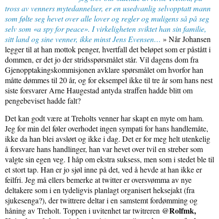
tross av venners mytedannelser, er en usedvanlig selvopptatt mann
som følte seg hevet over alle lover og regler og muligens så på seg
selv som «a spy for peace». I virkeligheten sviktet han sin familie,
sitt land og sine venner, ikke minst Jens Evensen…
» Når Johansen
legger til at han mottok penger, hvertfall det beløpet som er påstått i
dommen, er det jo der stridsspørsmålet står. Vil dagens dom fra
Gjenopptakingskommisjonen avklare spørsmålet om hvorfor han
måtte dømmes til 20 år, og for eksempel ikke til tre år som hans nest
siste forsvarer Arne Haugestad antyda straffen hadde blitt om
pengebeviset hadde falt?
Det kan godt være at Treholts venner har skapt en myte om ham.
Jeg for min del føler overhodet ingen sympati for hans handlemåte,
ikke da han blei avslørt og ikke i dag. Det er for meg helt utenkelig
å forsvare hans handlinger, han var hevet over tvil en streber som
valgte sin egen veg. I håp om ekstra suksess, men som i stedet ble til
et stort tap. Han er jo sjøl inne på det, ved å hevde at han ikke er
feilfri. Jeg må ellers bemerke at twitter er oversvømma av nye
deltakere som i en tydeligvis planlagt organisert heksejakt (fra
sjukesenga?), der twittrere deltar i en samstemt fordømming og
@Rolfmk,
håning av Treholt. Toppen i uvitenhet tar twitreren