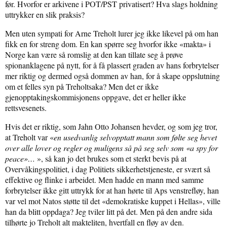
før. Hvorfor er arkivene i POT/PST privatisert? Hva slags holdning
uttrykker en slik praksis?
Men uten sympati for Arne Treholt lurer jeg ikke likevel på om han
fikk en for streng dom. En kan spørre seg hvorfor ikke «makta» i
Norge kan være så romslig at den kan tillate seg å prøve
spionanklagene på nytt, for å få plassert graden av hans forbrytelser
mer riktig og dermed også dommen av han, for å skape oppslutning
om et felles syn på Treholtsaka? Men det er ikke
gjenopptakingskommisjonens oppgave, det er heller ikke
rettsvesenets.
Hvis det er riktig, som Jahn Otto Johansen hevder, og som jeg tror,
at Treholt var «
en usedvanlig selvopptatt mann som følte seg hevet
over alle lover og regler og muligens så på seg selv som «a spy for
peace»…
», så kan jo det brukes som et sterkt bevis på at
Overvåkingspolitiet, i dag Politiets sikkerhetstjeneste, er svært så
effektive og flinke i arbeidet. Men hadde en mann med samme
forbrytelser ikke gitt uttrykk for at han hørte til Aps
venstrefløy, han
var vel mot Natos støtte til det «demokratiske kuppet i Hellas», ville
han da blitt oppdaga? Jeg tviler litt på det. Men på den andre sida
tilhørte jo Treholt alt makteliten, hvertfall en fløy av den.