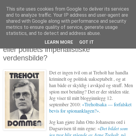
This site uses cookies from Google to deliver its services
Politikus
and to analyze traffic. Your IP address and user-agent are
shared with Google along with performance and security
metrics to ensure quality of service, generate usage
statistics, and to detect and address abuse.
fredag 10. juni 2011
Treholtsaka: Er kjernen for streng straff
LEARN MORE
GOT IT
eller politiets imperialistiske
verdensbilde?
Det er ingen tvil om at Treholt har handla
kriminelt og politisk uakseptabelt , og at
han både er skyldig i avskjed og straff. Men
spion mot betaling? Det er der striden står.
Jeg viser til mitt blogginnlegg 12.
september 2010:
«Treholtsaka — forfalsket
bevis for spionanklagen?»
.
Jeg kan gjøre Jahn Otto Johansens ord i
Dagsavisen til min egne: «
Det bildet som
jeg tror blir stående av Arne Treholt, på