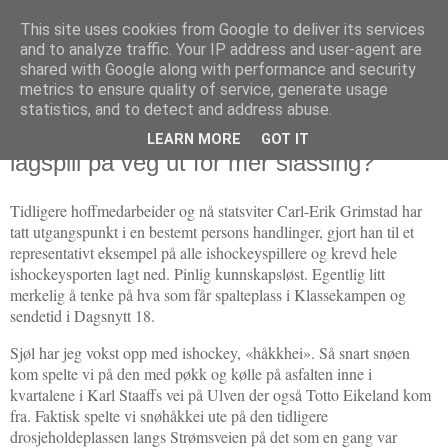
This site uses cookies from Google to deliver its services
Politikus
and to analyze traffic. Your IP address and user-agent are
shared with Google along with performance and security
metrics to ensure quality of service, generate usage
statistics, and to detect and address abuse.
fredag 19. november 2010
Ishockey: Ufarlig idrett, men teknikk og
LEARN MORE
GOT IT
lagspill på veg ut for mer slåssing?
Tidligere hoffmedarbeider og nå statsviter Carl-Erik Grimstad har
tatt utgangspunkt i en bestemt persons handlinger, gjort han til et
representativt eksempel på alle ishockeyspillere og krevd hele
ishockeysporten lagt ned. Pinlig kunnskapsløst. Egentlig litt
merkelig å tenke på hva som får spalteplass i Klassekampen og
sendetid i Dagsnytt 18.
Sjøl har jeg vokst opp med ishockey, «håkkhei». Så snart snøen
kom spelte vi på den med pøkk og kølle på asfalten inne i
kvartalene i Karl Staaffs vei på Ulven der også Totto Eikeland kom
fra. Faktisk spelte vi snøhåkkei ute på den tidligere
drosjeholdeplassen langs Strømsveien på det som en gang var