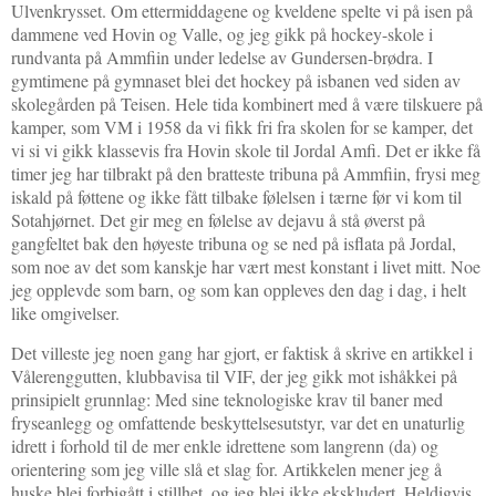
Ulvenkrysset. Om ettermiddagene og kveldene spelte vi på isen på
dammene ved Hovin og Valle, og jeg gikk på hockey-skole i
rundvanta på Ammfiin under ledelse av Gundersen-brødra. I
gymtimene på gymnaset blei det hockey på isbanen ved siden av
skolegården på Teisen. Hele tida kombinert med å være tilskuere på
kamper, som VM i 1958 da vi fikk fri fra skolen for se kamper, det
vi si vi gikk klassevis fra Hovin skole til Jordal Amfi. Det er ikke få
timer jeg har tilbrakt på den bratteste tribuna på Ammfiin, frysi meg
iskald på føttene og ikke fått tilbake følelsen i tærne før vi kom til
Sotahjørnet. Det gir meg en følelse av dejavu å stå øverst på
gangfeltet bak den høyeste tribuna og se ned på isflata på Jordal,
som noe av det som kanskje har vært mest konstant i livet mitt. Noe
jeg opplevde som barn, og som kan oppleves den dag i dag, i helt
like omgivelser.
Det villeste jeg noen gang har gjort, er faktisk å skrive en artikkel i
Vålerenggutten, klubbavisa til VIF, der jeg gikk mot ishåkkei på
prinsipielt grunnlag: Med sine teknologiske krav til baner med
fryseanlegg og omfattende beskyttelsesutstyr, var det en unaturlig
idrett i forhold til de mer enkle idrettene som langrenn (da) og
orientering som jeg ville slå et slag for. Artikkelen mener jeg å
huske blei forbigått i stillhet, og jeg blei ikke ekskludert. Heldigvis.