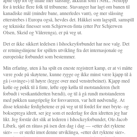
åpne opp for og tillate mer slåssing, akkurat som i NHL. Nettopp
for å trekke flere folk til tribunene. Stavanger har lagt om banen til
kanadiske mål (mindre bane, annerledes vant), og mer slåssing
etterstrebes i Europa også, hevdes det. Håkkei som lagspill, samspill
og tekniske finesser som Schjerwen-finta (etter Per Schjerwen
Olsen, Skeid og Vålerenga), er på veg ut.
Det er ikke sikkert ledelsen i Ishockeyforbundet har noe valg. Det
er retningslinjene for spillets utvikling fra det internasjonale og
europeiske forbundet som bestemmer.
Min erfaring, uten å ha spilt en eneste registrert kamp, er at vi måtte
være gode på skøytene, kunne rygge og ikke minst være kjapp til å
gå («svinge») til høyre (legge over med venstrebeinet). Kjapp med
kølle og pøkk til å finte, løfte opp kølla til motstanderen (helt
forbudt i vestkantidretten bændi), og til å gå rundt motstanderen
med pøkken uangripelig for forsvareren, var helt nødvendig. At
disse tekniske ferdighetene er på veg ut til fordel for mer bryte- og
bokseprega idrett, ser jeg som et nederlag for den idretten jeg har
likt. Jeg forstår det slik at lederen i Ishockeyforbundet, Ole-Jacob
Libæk, sjøl en råtass på isen den dag i dag — «etter det ryktene
sier» — er sterkt imot denne utviklinga, «
etter det ryktene sier»
.