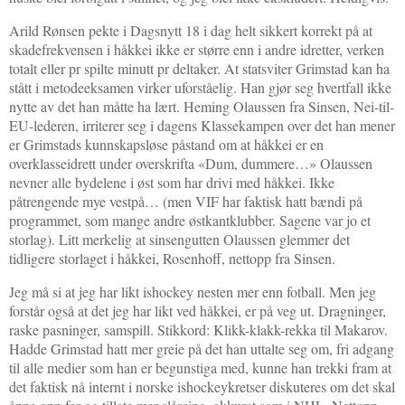
Arild Rønsen pekte i Dagsnytt 18 i dag helt sikkert korrekt på at
skadefrekvensen i håkkei ikke er større enn i andre idretter, verken
totalt eller pr spilte minutt pr deltaker. At statsviter Grimstad kan ha
stått i metodeeksamen virker uforståelig. Han gjør seg hvertfall ikke
nytte av det han måtte ha lært. Heming Olaussen fra Sinsen, Nei-til-
EU-lederen, irriterer seg i dagens Klassekampen over det han mener
er Grimstads kunnskapsløse påstand om at håkkei er en
overklasseidrett under overskrifta «Dum, dummere…» Olaussen
nevner alle bydelene i øst som har drivi med håkkei. Ikke
påtrengende mye vestpå… (men VIF har faktisk hatt bændi på
programmet, som mange andre østkantklubber. Sagene var jo et
storlag). Litt merkelig at sinsengutten Olaussen glemmer det
tidligere storlaget i håkkei, Rosenhoff, nettopp fra Sinsen.
Jeg må si at jeg har likt ishockey nesten mer enn fotball. Men jeg
forstår også at det jeg har likt ved håkkei, er på veg ut. Dragninger,
raske pasninger, samspill. Stikkord: Klikk-klakk-rekka til Makarov.
Hadde Grimstad hatt mer greie på det han uttalte seg om, fri adgang
til alle medier som han er begunstiga med, kunne han trekki fram at
det faktisk nå internt i norske ishockeykretser diskuteres om det skal