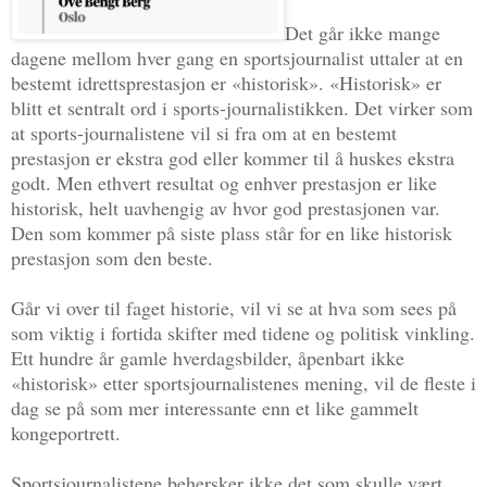
Det går ikke mange
dagene mellom hver gang en sportsjournalist uttaler at en
bestemt idrettsprestasjon er «historisk». «Historisk» er
blitt et sentralt ord i sports-journalistikken. Det virker som
at sports-journalistene vil si fra om at en bestemt
prestasjon er ekstra god eller kommer til å huskes ekstra
godt. Men ethvert resultat og enhver prestasjon er like
historisk, helt uavhengig av hvor god prestasjonen var.
Den som kommer på siste plass står for en like historisk
prestasjon som den beste.
Går vi over til faget historie, vil vi se at hva som sees på
som viktig i fortida skifter med tidene og politisk vinkling.
Ett hundre år gamle hverdagsbilder, åpenbart ikke
«historisk» etter sportsjournalistenes mening, vil de fleste i
dag se på som mer interessante enn et like gammelt
kongeportrett.
Sportsjournalistene behersker ikke det som skulle vært