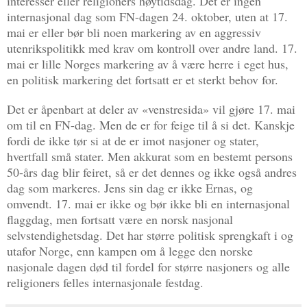
interesser eller religioners høytidsdag. Det er ingen
internasjonal dag som FN-dagen 24. oktober, uten at 17.
mai er eller bør bli noen markering av en aggressiv
utenrikspolitikk med krav om kontroll over andre land. 17.
mai er lille Norges markering av å være herre i eget hus,
en politisk markering det fortsatt er et sterkt behov for.
Det er åpenbart at deler av «venstresida» vil gjøre 17. mai
om til en FN-dag. Men de er for feige til å si det. Kanskje
fordi de ikke tør si at de er imot nasjoner og stater,
hvertfall små stater. Men akkurat som en bestemt persons
50-års dag blir feiret, så er det dennes og ikke også andres
dag som markeres. Jens sin dag er ikke Ernas, og
omvendt. 17. mai er ikke og bør ikke bli en internasjonal
flaggdag, men fortsatt være en norsk nasjonal
selvstendighetsdag. Det har større politisk sprengkaft i og
utafor Norge, enn kampen om å legge den norske
nasjonale dagen død til fordel for større nasjoners og alle
religioners felles internasjonale festdag.