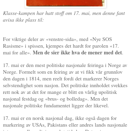
Klasse-kampen har hatt stoff om 17. mai, men denne fant
avisa ikke plass til:
For viktige deler av «venstre-sida», med «Nye SOS
Rasisme» i sp
issen, kjempes det hardt for parolen «17.
Men
de
sier
ikke
hva
de
mener
med
det
mai for alle».
.
17. mai er den mest politiske nasjonale feiringa i Norge av
Norge. Formelt som en feiring av at vi fikk vår grunnlov
den dagen i 1814, men reelt fordi det markerer Norges
selvstendighet som nasjon. Det politiske innholdet svekkes
rett nok av at det for mange er blitt en vårlig upolitisk
nasjonal festdag og «brus- og bolledag». Men det
nasjonale politiske fundamentet ligger der likevel.
17. mai er en norsk nasjonal dag, ikke også dagen for
markering av USAs, Pakistans eller andres lands nasjonale